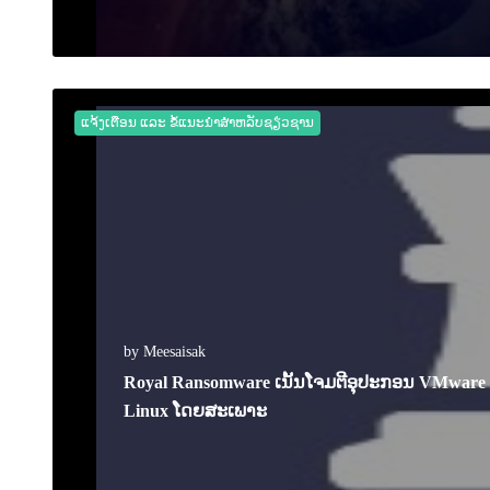
17 February 2023
0
2538
ແຈ້ງເຕືອນ ແລະ ຂໍ້ແນະນຳສຳຫລັບຊຽ່ວຊານ
by Meesaisak
Royal Ransomware ເນັ້ນໂຈມຕີອຸປະກອນ VMware 
Linux ໂດຍສະເພາະ