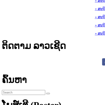
» ສະຖ
» ສະຖ
» ສະຖ
» ສະຖ
» ສະຖ
ຕິດຕາມ ລາວເຊີດ
ຄົ້ນຫາ