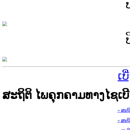
ເບ
ສະຖິຕິ ໄພຄຸກຄາມທາງໄຊເບີ
» ສະຖ
» ສະຖ