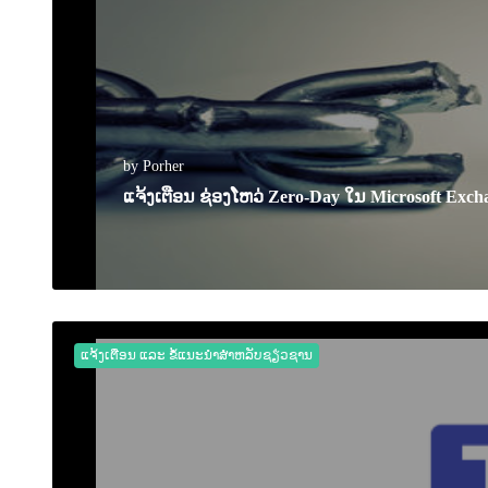
by Porher
ແຈ້ງເຕືອນ ຊ່ອງໂຫວ່ Zero-Day ໃນ Microsoft Ex
03 October 2022
0
2317
ແຈ້ງເຕືອນ ແລະ ຂໍ້ແນະນຳສຳຫລັບຊຽ່ວຊານ