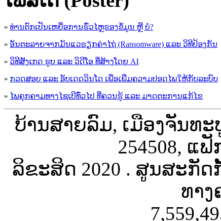
ໂພສ໌ເຕີ (Poster)
»
ທ່ານຕົກເປັນເຫຍື່ອການຮົ່ວໄຫຼຂອງຂໍ້ມູນ ຫຼື ບໍ່?
»
ອັນຕະລາຍຈາກມັນແວຮຽກຄ່າໄຖ່ (Ransomware) ແລະ ວິທີປ້ອງກັນ
»
ວິທີສັງເກດ ຮູບ ແລະ ວິດີໂອ ທີ່ສ້າງໂດຍ AI
»
ກວດສອບ ແລະ ອັບເດດວິນໂດ ເພື່ອເພີ່ມຄວາມປອດໄພໃຫ້ກັບລະບົບ
»
ໄພຄຸກຄາມທາງໄຊເບີທົ່ວໄປ ທີ່ຄວນຮູ້ ແລະ ມາດຕະການແກ້ໄຂ
ບ້ານສາຍລົມ, ເມືອງຈັນທະ
254508, ແຟັ
ລິຂະສິດ 2020 . ສູນສະກັດ
ທາງຄ
7,559,49