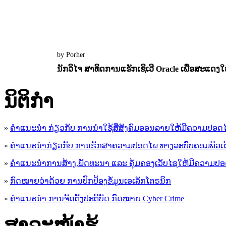
by Porher
ນັກວິໄຈ ສາທິດການແຮັກເຊິເວີ Oracle ເພື່ອສະແດງໃຫ
12 July 2022
0
5204
ນິ​ຕິ​ກໍາ
»
ຄໍາແນະນໍາ ກ່ຽວກັບ ການນໍາໃຊ້ສື່ສັງຄົມອອນລາຍໃຫ້ມີຄວາມປອດ
»
ຄຳແນະນຳກ່ຽວກັບ ການຮັກສາຄວາມປອດໄພ ທາງລະບົບຄອມພິວເຕ
»
ຄຳແນະນຳການສ້າງ,ພັດທະນາ ແລະ ຄຸ້ມຄອງເວັບໄຊໃຫ້ມີຄວາມປ
»
ກົດໝາຍວ່າດ້ວຍ ການປົກປ້ອງຂໍ້ມູນເອເລັກໂຕຣນິກ
»
ຄຳແນະນຳ ການຈັດຕັ້ງປະຕິບັດ ກົດໝາຍ Cyber Crime
ສາລະໜ້າຮູ້