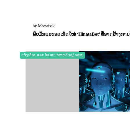
by Meesaisak
ພົບມັນແວບອດເນັດໃໝ່ ‘HinataBot’ ທີ່ອາດສ້າງກາ
31 March 2023
0
2232
ແຈ້ງເຕືອນ ແລະ ຂໍ້ແນະນຳສຳຫລັບຊຽ່ວຊານ