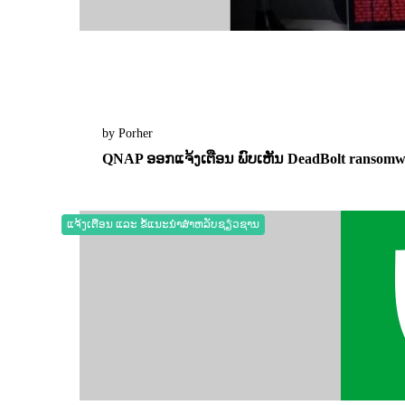
by Porher
QNAP ອອກແຈ້ງເຕືອນ ພົບເຫັນ DeadBolt ransomwa
16 September 2022
0
2382
ແຈ້ງເຕືອນ ແລະ ຂໍ້ແນະນຳສຳຫລັບຊຽ່ວຊານ