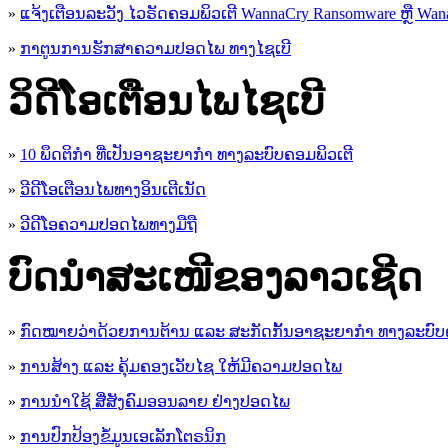
»
ແຈ້ງເຕືອນລະວັງ ໄວຣັດຄອມພິວເຕີ WannaCry Ransomware ຫຼື Wana
»
ກາຕູນການຮັກສາຄວາມປອດໄພ ທາງໄຊເບີ
ວິດີໂອເຕືອນໄພໄຊເບີ
»
10 ພຶດຕິກໍາ ທີ່ເປັນອາຊະຍາກໍາ ທາງລະບົບຄອມພິວເຕີ
»
ວີດີໂອເຕືອນໄພທາງອິນເຕີເນັດ
»
ວ​ີ​ດີ​ໂອ​ຄວາມ​ປອດ​ໄພ​ທາງ​ມື​ຖື
ບົດນຳສະເໜີຂອງລາວເຊີດ
»
ກົດໝາຍວ່າດ້ວຍການຕ້ານ ແລະ ສະກັດກັ້ນອາຊະຍາກຳ ທາງລະບົບ
»
ການສ້າງ ແລະ ຄຸ້ມຄອງເວັບໄຊ ໃຫ້ມີຄວາມປອດໄພ
»
ການນຳໃຊ້ ສື່ສັງຄົມອອນລາຍ ຢ່າງປອດໄພ
»
ການ​ປົກ​ປ້ອງ​ຂໍ້​ມູນ​ເອ​ເລັກ​ໂຕ​ຣ​ນິກ