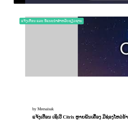
17 February 2023
0
2326
ແຈ້ງເຕືອນ ແລະ ຂໍ້ແນະນຳສຳຫລັບຊຽ່ວຊານ
by Meesaisak
ແຈ້ງເຕືອນ ເຊິເວີ Citrix ຫຼາຍພັນເຄື່ອງ ມີຊ່ອງໂຫວ່ຮ
16 January 2023