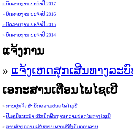
» ບົດລາຍງານ ປະຈຳປີ 2017
» ບົດລາຍງານ ປະຈຳປີ 2016
» ບົດລາຍງານ ປະຈຳປີ 2015
» ບົດລາຍງານ ປະຈຳປີ 2014
ແຈ້ງການ
»
ແຈ້ງເຫດສຸກເສີນທາງລະບົ
ເອ​ກະ​ສານເຕືອນໄພໄຊເບີ
»
ການປູກຈິດສໍານຶກຄວາມປອດໄພໄຊເບີ
»
ປຶ້ມຄູ່ມືແນະນໍາ ເຕັກນິກພື້ນຖານຄວາມປອດໄພທາງໄຊເບີ
»
ການສ້າງຄວາມເສັຍຫາຍ ຜ່ານສື່ສັງຄົມອອນລາຍ