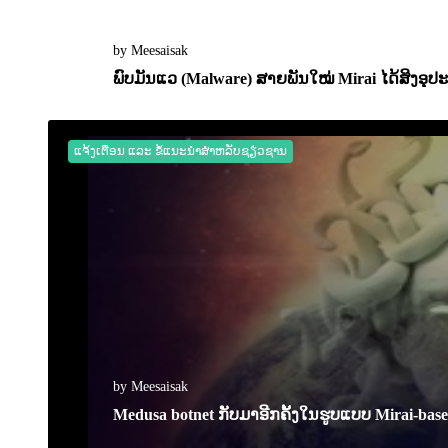
by Meesaisak
ພົບມັນແວ (Malware) ສາຍພັນໃໝ່ Mirai ໄດ້ສິງອຸ
06 March 2023
0
2040
ແຈ້ງເຕືອນ ແລະ ຂໍ້ແນະນຳສຳຫລັບຊຽ່ວຊານ
by Meesaisak
Medusa botnet ກັບມາອີກຄັ້ງໃນຮູບແບບ Mirai-base