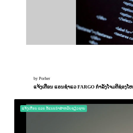
by Porher
ແຈ້ງເຕືອນ ແຣນຊຳແວ FARGO ກຳລັງໂຈມຕີຊ່ອງໂຫວ
05 October 2022
0
2237
ແຈ້ງເຕືອນ ແລະ ຂໍ້ແນະນຳສຳຫລັບຊຽ່ວຊານ