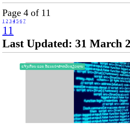
Page
4 of 11
1
2
3
4
5
6
7
11
Last Updated: 31 March 
ແຈ້ງເຕືອນ ແລະ ຂໍ້ແນະນຳສຳຫລັບຊຽ່ວຊານ