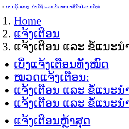
»
ການຄຸ້ມຄອງ, ນໍາໃຊ້ ແລະ ພັດທະນາສື່ໃນໄລຍະໃໝ່
Home
ແຈ້ງເຕືອນ
ແຈ້ງເຕືອນ ແລະ ຂໍ້ແນະ
ເບິ່ງແຈ້ງເຕືອນທັງໝົດ
ໝວດແຈ້ງເຕືອນ:
ແຈ້ງເຕືອນ ແລະ ຂໍ້ແນະ
ແຈ້ງເຕືອນ ແລະ ຂໍ້ແນະນຳຜ
ແຈ້ງເຕືອນຫຼ້າສຸດ