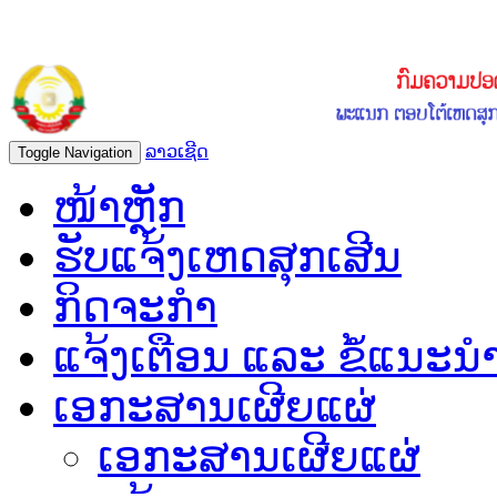
ລາວເຊີດ
Toggle Navigation
ໜ້າຫຼັກ
ຮັບແຈ້ງເຫດສຸກເສີນ
ກິດຈະກຳ
ແຈ້ງເຕືອນ ແລະ ຂໍ້ແນະນ
ເອກະສານເຜີຍແຜ່
ເອກະສານເຜີຍແຜ່