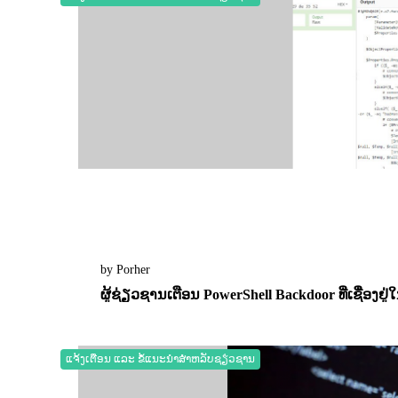
by Porher
ຜູ້ຊ່ຽວຊານເຕືອນ PowerShell Backdoor ທີ່ເຊື່ອງຢ
03 November 2022
0
2273
ແຈ້ງເຕືອນ ແລະ ຂໍ້ແນະນຳສຳຫລັບຊຽ່ວຊານ