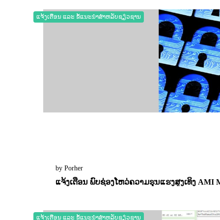
0
2206
ແຈ້ງເຕືອນ ແລະ ຂໍ້ແນະນຳສຳຫລັບຊຽ່ວຊານ
by Porher
ແຈ້ງເຕືອນ ພົບຊ່ອງໂຫວ່ຄວາມຮຸນແຮງສູງເທິງ AMI
13 December 2022
0
2629
ແຈ້ງເຕືອນ ແລະ ຂໍ້ແນະນຳສຳຫລັບຊຽ່ວຊານ