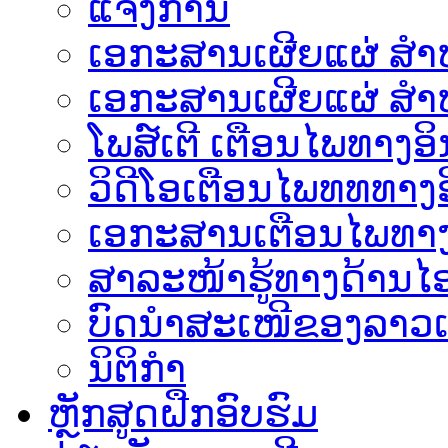
ແຈ້ງການ
ເອກະສານເຜີຍແຜ່ ສຳຫລ
ເອກະສານເຜີຍແຜ່ ສຳຫ
ໂພສ໌ເຕີ ເຕືອນໄພທາງອິ
ວິດີໂອເຕືອນໄພທທທາງອ
ເອ​ກະ​ສານເຕືອນໄພທາງ
ສາລະໜ້າຮູ້ທາງດ້ານໄອ
ບົດນຳສະເໜີຂອງລາວເ
ນິຕິກຳ
ຫຼັກສູດຝືກອົບຮົມ