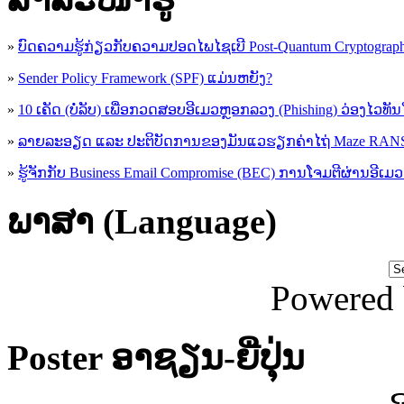
»
ບົດຄວາມຮູ້ກ່ຽວກັບຄວາມປອດໄພໄຊເບີ Post-Quantum Cryptogra
»
Sender Policy Framework (SPF) ແມ່ນຫຍັງ?
»
10 ເຄັດ (ບໍ່ລັບ) ເພື່ອກວດສອບອີເມວຫຼອກລວງ (Phishing) ວ່ອງໄວທັ
»
ລາຍລະອຽດ ແລະ ປະຕິບັດການຂອງມັນແວຮຽກຄ່າໄຖ່ Maze R
»
ຮູ້​ຈັກກັບ​ Business Email Compromise (BEC) ການ​ໂຈມ​ຕີ​ຜ່ານ​ອີ​ເມວ ​
ພາສາ (Language)
Powered
Poster ອາຊຽນ-ຍີ່ປຸ່ນ