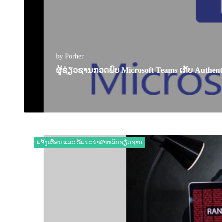
by Porher
ຜູ້ຊ່ຽວຊານກວດພົບ Microsoft Teams ເກັບ Authenti
28 September 2022
0
2270
ແຈ້ງເຕືອນ ແລະ ຂໍ້ແນະນຳສຳຫລັບຊຽ່ວຊານ