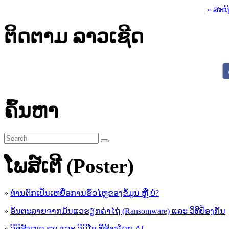
» ສະຖ
ຕິດຕາມ ລາວເຊີດ
ຄົ້ນຫາ
ໂພສ໌ເຕີ (Poster)
»
ທ່ານຕົກເປັນເຫຍື່ອການຮົ່ວໄຫຼຂອງຂໍ້ມູນ ຫຼື ບໍ່?
»
ອັນຕະລາຍຈາກມັນແວຮຽກຄ່າໄຖ່ (Ransomware) ແລະ ວິທີປ້ອງກັນ
»
ວິທີສັງເກດ ຮູບ ແລະ ວິດີໂອ ທີ່ສ້າງໂດຍ AI