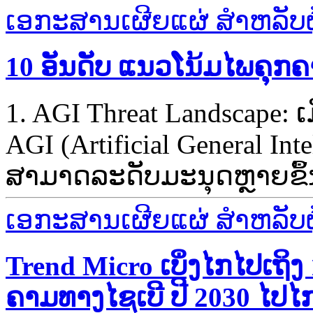
ເອກະສານເຜີຍແຜ່ ສຳຫລັບຜູ້
10 ອັນດັບ ແນວໂນ້ມໄພຄຸກຄ
1. AGI Threat Landscape: ເ
AGI (Artificial General Int
ສາມາດລະດັບມະນຸດຫຼາຍຂຶ້ນທ
ເອກະສານເຜີຍແຜ່ ສຳຫລັບຜູ້
Trend Micro ເບິ່ງໄກໄປເຖິງ 
ຄາມທາງໄຊເບີ ປີ 2030 ໄປໄກ