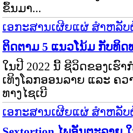
ຂຶ້ນມາ...
ເອກະສານເຜີຍແຜ່ ສຳຫລັບຜູ້
ຕິດຕາມ 5 ແນວໂນ້ມ ກັບທິດທ
ໃນປີ 2022 ນີ້ ຊີວິດຂອງເຮົ
ເທິງໂລກອອນລາຍ ແລະ ຄ
ທາງໄຊເບີ
ເອກະສານເຜີຍແຜ່ ສຳຫລັບຜູ້
Sextortion ໄພອັນຕະລາຍ ໃ