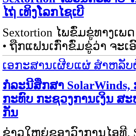
ໄຖ່ ເທິງໂລກໄຊເບີ
Sextortion ໄພຂົ່ມຂູ່ທາງເພດ
• ຖືກແຟນເກົ່າຂົ່ມຂູ່ວ່າ ຈະເ
ເອກະສານເຜີຍແຜ່ ສຳຫລັບຜູ້
ກໍລະນີສຶກສາ SolarWinds, 
ກະທົບ ກະຊວງການເງິນ ສະຫະ
ກັນ
ຂ່າວໃຫຍ່ຂອງວົງການໄອທີ, 