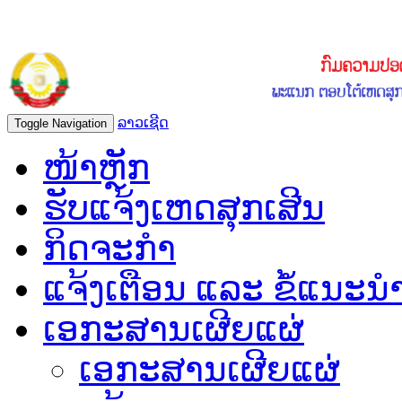
ລາວເຊີດ
Toggle Navigation
ໜ້າຫຼັກ
ຮັບແຈ້ງເຫດສຸກເສີນ
ກິດຈະກຳ
ແຈ້ງເຕືອນ ແລະ ຂໍ້ແນະນ
ເອກະສານເຜີຍແຜ່
ເອກະສານເຜີຍແຜ່