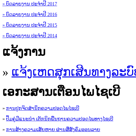
» ບົດລາຍງານ ປະຈຳປີ 2017
» ບົດລາຍງານ ປະຈຳປີ 2016
» ບົດລາຍງານ ປະຈຳປີ 2015
» ບົດລາຍງານ ປະຈຳປີ 2014
ແຈ້ງການ
»
ແຈ້ງເຫດສຸກເສີນທາງລະບົ
ເອ​ກະ​ສານເຕືອນໄພໄຊເບີ
»
ການປູກຈິດສໍານຶກຄວາມປອດໄພໄຊເບີ
»
ປຶ້ມຄູ່ມືແນະນໍາ ເຕັກນິກພື້ນຖານຄວາມປອດໄພທາງໄຊເບີ
»
ການສ້າງຄວາມເສັຍຫາຍ ຜ່ານສື່ສັງຄົມອອນລາຍ