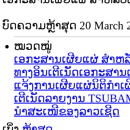
ບົດຄວາມຫຼ້າສຸດ
20 March 
ໝວດໝູ່
ເອກະສານເຜີຍແຜ່ ສຳຫລັ
ທາງອິນເຕີເນັດ
ເອ​ກະ​ສານ
ແຈ້ງການ
ເຜີຍແຜ່ນິຕິກຳ
ເ
ເຕີເນັດ
ລາຍງານ TSUBA
ນຳສະເໜີຂອງລາວເຊີດ
ເບິ່ງ
ຫຼ້າສຸດ