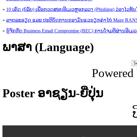
»
10 ເຄັດ (ບໍ່ລັບ) ເພື່ອກວດສອບອີເມວຫຼອກລວງ (Phishing) ວ່ອງໄວທັ
»
ລາຍລະອຽດ ແລະ ປະຕິບັດການຂອງມັນແວຮຽກຄ່າໄຖ່ Maze R
»
ຮູ້​ຈັກກັບ​ Business Email Compromise (BEC) ການ​ໂຈມ​ຕີ​ຜ່ານ​ອີ​ເມວ ​
ພາສາ (Language)
Powered
Poster ອາຊຽນ-ຍີ່ປຸ່ນ