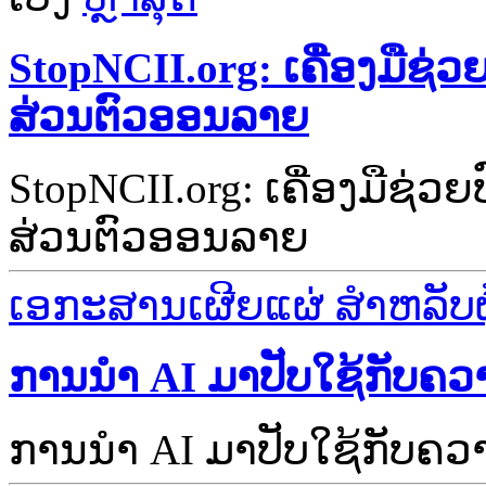
StopNCII.org: ເຄື່ອງມືຊ່ວ
ສ່ວນຕົວອອນລາຍ
StopNCII.org: ເຄື່ອງມືຊ່ວ
ສ່ວນຕົວອອນລາຍ
ເອກະສານເຜີຍແຜ່ ສຳຫລັບຜູ້
ການນຳ AI ມາປັບໃຊ້ກັບຄ
ການນຳ AI ມາປັບໃຊ້ກັບຄ