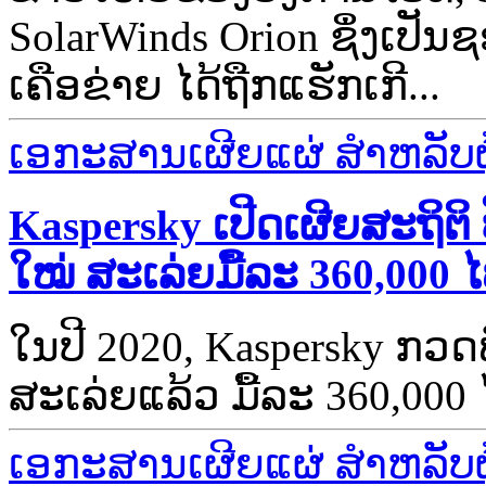
SolarWinds Orion ຊຶ່ງເປັ
ເຄືອຂ່າຍ ໄດ້ຖືກແຮັກເກີ...
ເອກະສານເຜີຍແຜ່ ສຳຫລັບຜູ້
Kaspersky ເປີດເຜີຍ​ສະ​ຖິ​ຕິ ປ
ໃໝ່ ສະເລ່ຍ​ມື້​ລະ​ 360,000 ໄຟ​
ໃນ​ປີ​ 2020, Kaspersky ​ກວດ​
ສະເລ່ຍ​ແລ້ວ​ ມື້​ລະ​ 360,000 ໄຟ​ລ໌
ເອກະສານເຜີຍແຜ່ ສຳຫລັບຜູ້