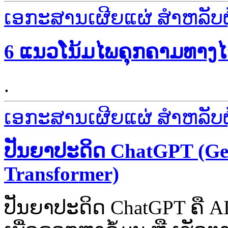
ເອກະສານເຜີຍແຜ່ ສຳຫລັບຜູ້
6 ແນວໂນ້ມໄພຄຸກຄາມທາງໄຊເ
.
ເອກະສານເຜີຍແຜ່ ສຳຫລັບຜູ້
ປັນຍາປະດິດ ChatGPT (Gen
Transformer)
ປັນຍາປະດິດ ChatGPT ຄື AI