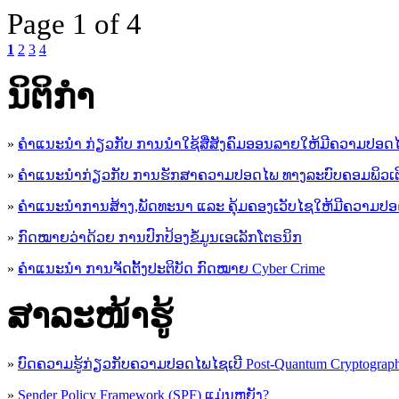
Page
1 of 4
1
2
3
4
ນິ​ຕິ​ກໍາ
»
ຄໍາແນະນໍາ ກ່ຽວກັບ ການນໍາໃຊ້ສື່ສັງຄົມອອນລາຍໃຫ້ມີຄວາມປອດ
»
ຄຳແນະນຳກ່ຽວກັບ ການຮັກສາຄວາມປອດໄພ ທາງລະບົບຄອມພິວເຕ
»
ຄຳແນະນຳການສ້າງ,ພັດທະນາ ແລະ ຄຸ້ມຄອງເວັບໄຊໃຫ້ມີຄວາມປ
»
ກົດໝາຍວ່າດ້ວຍ ການປົກປ້ອງຂໍ້ມູນເອເລັກໂຕຣນິກ
»
ຄຳແນະນຳ ການຈັດຕັ້ງປະຕິບັດ ກົດໝາຍ Cyber Crime
ສາລະໜ້າຮູ້
»
ບົດຄວາມຮູ້ກ່ຽວກັບຄວາມປອດໄພໄຊເບີ Post-Quantum Cryptogra
»
Sender Policy Framework (SPF) ແມ່ນຫຍັງ?