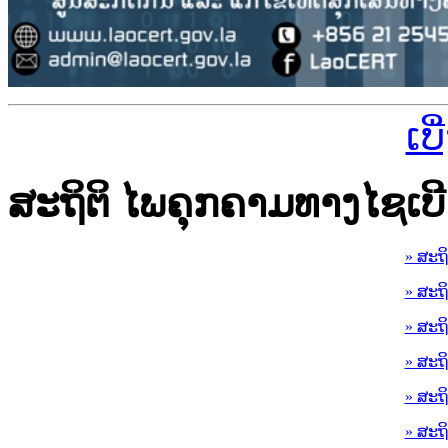
ເບ
ສະຖິຕິ ໄພຄຸກຄາມທາງໄຊເບີ
» ສະຖ
» ສະຖ
» ສະຖ
» ສະຖ
» ສະຖ
» ສະຖ