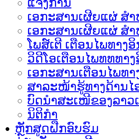
ແຈ້ງການ
ເອກະສານເຜີຍແຜ່ ສຳຫລ
ເອກະສານເຜີຍແຜ່ ສຳຫ
ໂພສ໌ເຕີ ເຕືອນໄພທາງອິ
ວິດີໂອເຕືອນໄພທທທາງອ
ເອ​ກະ​ສານເຕືອນໄພທາງ
ສາລະໜ້າຮູ້ທາງດ້ານໄອ
ບົດນຳສະເໜີຂອງລາວເ
ນິຕິກຳ
ຫຼັກສູດຝືກອົບຮົມ