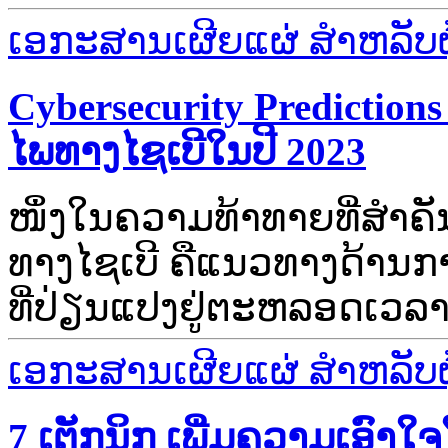
ເອກະສານເຜີຍແຜ່ ສຳຫລັບຜູ້
Cybersecurity Predicti
ໄພທາງໄຊເບີໃນປີ 2023
ໜຶ່ງ​ໃນ​ຄວາມ​ທ້າ​ທາຍ​ທີ່​ສຳຄ
ທາງ​ໄຊ​ເບີ​​ ຄື​ແນວ​ທາງ​ດ້າ
ທີ່​ປ່ຽນ​ແປງ​ຢູ່ຕະຫລອດ​ເວລາ​,
ເອກະສານເຜີຍແຜ່ ສຳຫລັບຜູ້
7 ເຕັກນິກ ເພີ່ມຄວາມເອົາ