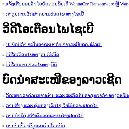
»
ແຈ້ງເຕືອນລະວັງ ໄວຣັດຄອມພິວເຕີ WannaCry Ransomware ຫຼື Wana
»
ກາຕູນການຮັກສາຄວາມປອດໄພ ທາງໄຊເບີ
ວິດີໂອເຕືອນໄພໄຊເບີ
»
10 ພຶດຕິກໍາ ທີ່ເປັນອາຊະຍາກໍາ ທາງລະບົບຄອມພິວເຕີ
»
ວີດີໂອເຕືອນໄພທາງອິນເຕີເນັດ
»
ວ​ີ​ດີ​ໂອ​ຄວາມ​ປອດ​ໄພ​ທາງ​ມື​ຖື
ບົດນຳສະເໜີຂອງລາວເຊີດ
»
ກົດໝາຍວ່າດ້ວຍການຕ້ານ ແລະ ສະກັດກັ້ນອາຊະຍາກຳ ທາງລະບົບ
»
ການສ້າງ ແລະ ຄຸ້ມຄອງເວັບໄຊ ໃຫ້ມີຄວາມປອດໄພ
»
ການນຳໃຊ້ ສື່ສັງຄົມອອນລາຍ ຢ່າງປອດໄພ
»
ການ​ປົກ​ປ້ອງ​ຂໍ້​ມູນ​ເອ​ເລັກ​ໂຕ​ຣ​ນິກ