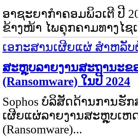
ອາຊະຍາກໍາຄອມພິວເຕີ ປີ 20
ຂ້າງໜ້າ ໄພຄຸກຄາມທາງໄຊເບີຈ
ເອກະສານເຜີຍແຜ່ ສຳຫລັບຜູ້
ສະຫຼຸບລາຍງານສະຖານະຂອງ
(Ransomware) ໃນປີ 2024
Sophos ບໍລິສັດດ້ານການຮ
ເຜີຍແຜ່ລາຍງານສະຫຼຸບເຫດ
(Ransomware)...