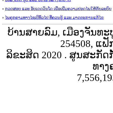
»
ກວດສອບ ແລະ ອັບເດດວິນໂດ ເພື່ອເພີ່ມຄວາມປອດໄພໃຫ້ກັບລະບົບ
»
ໄພຄຸກຄາມທາງໄຊເບີທົ່ວໄປ ທີ່ຄວນຮູ້ ແລະ ມາດຕະການແກ້ໄຂ
ບ້ານສາຍລົມ, ເມືອງຈັນທະ
254508, ແຟັ
ລິຂະສິດ 2020 . ສູນສະກັດ
ທາງຄ
7,556,19