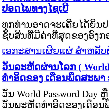
ປອດໄພທາງໄຊເບີ
ທຸກທ່ານອາດຈະເຄີຍໄດ້ຍິນປ
ຊັບສິນທີ່ມີຄ່າທີ່ສຸດຂອງອົງ
ເອກະສານເຜີຍແຜ່ ສຳຫລັບຜູ້
ວັນລະຫັດຜ່ານໂລກ ( World
ທຳອິດຂອງ ເດືອນພຶດສະພາ 
ວັນ World Password Day ຫຼ
ວັນພະຫັດທຳອິດຂອງເດືອນພຶດ