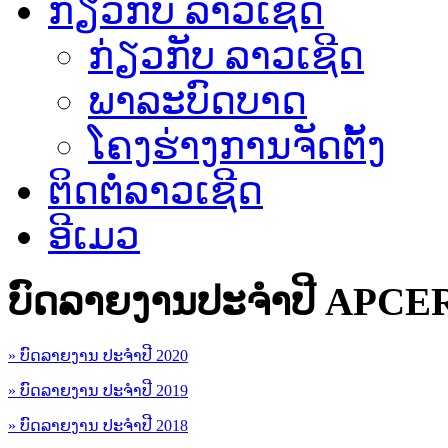
ກ່ຽວກັບ ລາວເຊີດ
ກ່ຽວກັບ ລາວເຊີດ
ພາລະບົດບາດ
ໂຄງຮ່າງການຈັດຕັ້ງ
ຕິດຕໍ່ລາວເຊີດ
ອີເມວ
ບົດລາຍງານປະຈຳປີ APCE
» ບົດລາຍງານ ປະຈຳປີ 2020
» ບົດລາຍງານ ປະຈຳປີ 2019
» ບົດລາຍງານ ປະຈຳປີ 2018