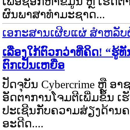
ເພື່ອຊອກຫາຂໍ້ມູນ ຫຼື ເຮ
ຜົນພາສາທຳມະຊາດ...
ເອກະສານເຜີຍແຜ່ ສຳຫລັບຜູ້
ເລື່ອງໃກ້ຕົວກວ່າທີ່ຄິດ! “ຮູ
ຕົກເປັນເຫຍື່ອ
ປັດຈຸບັນ Cybercrime ຫຼື ອາ
ອັດຕາການໂຈມຕີເພີ່ມຂຶ້ນ ເຮ
ປະເຊີນກັບຄວາມສ່ຽງດ້ານ
ອະດີດ....