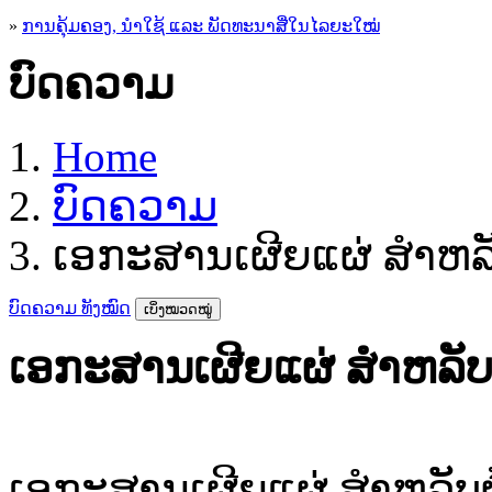
»
ການຄຸ້ມຄອງ, ນໍາໃຊ້ ແລະ ພັດທະນາສື່ໃນໄລຍະໃໝ່
ບົດຄວາມ
Home
ບົດຄວາມ
ເອກະສານເຜີຍແຜ່ ສຳຫລັບ
ບົດຄວາມ ທັງໝົດ
ເບິ່ງໝວດໝູ່
ເອກະສານເຜີຍແຜ່ ສຳຫລັບຜູ
ເອກະສານເຜີຍແຜ່ ສຳຫລັບຜູ້