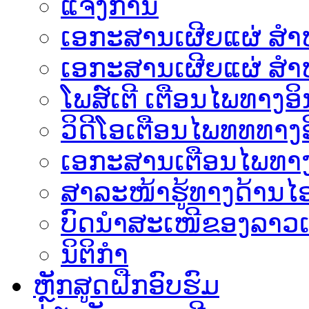
ແຈ້ງການ
ເອກະສານເຜີຍແຜ່ ສຳຫລ
ເອກະສານເຜີຍແຜ່ ສຳຫ
ໂພສ໌ເຕີ ເຕືອນໄພທາງອິ
ວິດີໂອເຕືອນໄພທທທາງອ
ເອ​ກະ​ສານເຕືອນໄພທາງ
ສາລະໜ້າຮູ້ທາງດ້ານໄອ
ບົດນຳສະເໜີຂອງລາວເ
ນິຕິກຳ
ຫຼັກສູດຝືກອົບຮົມ