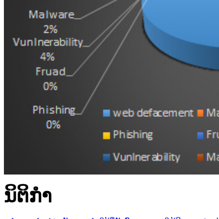
ນິ​ຕິ​ກໍາ