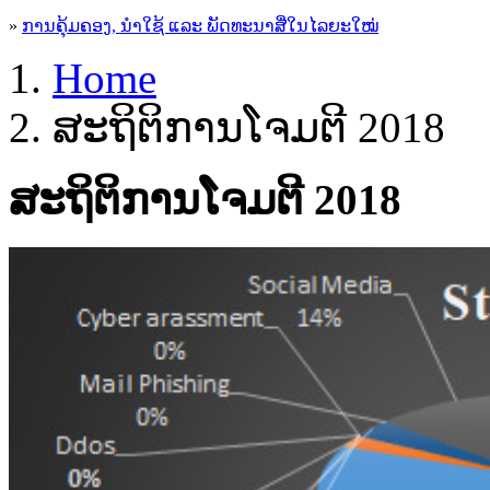
»
ການຄຸ້ມຄອງ, ນໍາໃຊ້ ແລະ ພັດທະນາສື່ໃນໄລຍະໃໝ່
Home
ສະຖິຕິການໂຈມຕີ 2018
ສະຖິຕິການໂຈມຕີ 2018