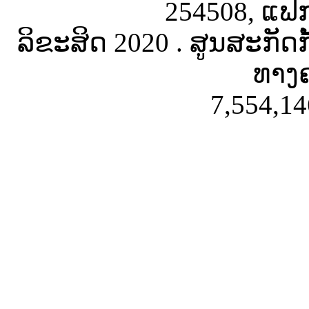
254508, ແຟັ
ລິຂະສິດ 2020 . ສູນສະກັດ
ທາງຄ
7,554,14