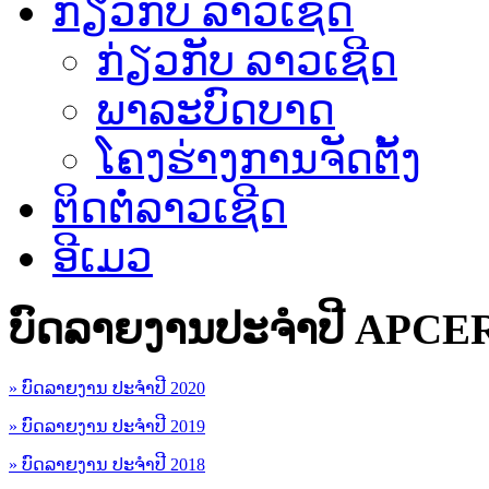
ກ່ຽວກັບ ລາວເຊີດ
ກ່ຽວກັບ ລາວເຊີດ
ພາລະບົດບາດ
ໂຄງຮ່າງການຈັດຕັ້ງ
ຕິດຕໍ່ລາວເຊີດ
ອີເມວ
ບົດລາຍງານປະຈຳປີ APCE
» ບົດລາຍງານ ປະຈຳປີ 2020
» ບົດລາຍງານ ປະຈຳປີ 2019
» ບົດລາຍງານ ປະຈຳປີ 2018