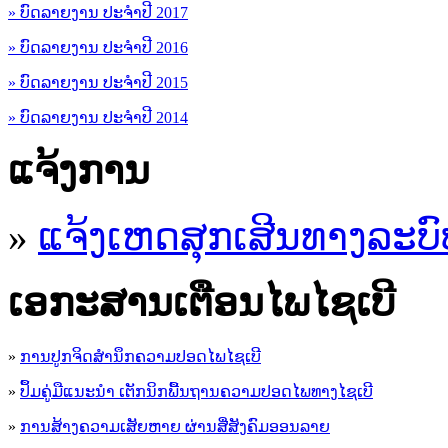
» ບົດລາຍງານ ປະຈຳປີ 2017
» ບົດລາຍງານ ປະຈຳປີ 2016
» ບົດລາຍງານ ປະຈຳປີ 2015
» ບົດລາຍງານ ປະຈຳປີ 2014
ແຈ້ງການ
»
ແຈ້ງເຫດສຸກເສີນທາງລະບົ
ເອ​ກະ​ສານເຕືອນໄພໄຊເບີ
»
ການປູກຈິດສໍານຶກຄວາມປອດໄພໄຊເບີ
»
ປຶ້ມຄູ່ມືແນະນໍາ ເຕັກນິກພື້ນຖານຄວາມປອດໄພທາງໄຊເບີ
»
ການສ້າງຄວາມເສັຍຫາຍ ຜ່ານສື່ສັງຄົມອອນລາຍ