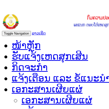
ລາວເຊີດ
Toggle Navigation
ໜ້າຫຼັກ
ຮັບແຈ້ງເຫດສຸກເສີນ
ກິດຈະກຳ
ແຈ້ງເຕືອນ ແລະ ຂໍ້ແນະນ
ເອກະສານເຜີຍແຜ່
ເອກະສານເຜີຍແຜ່