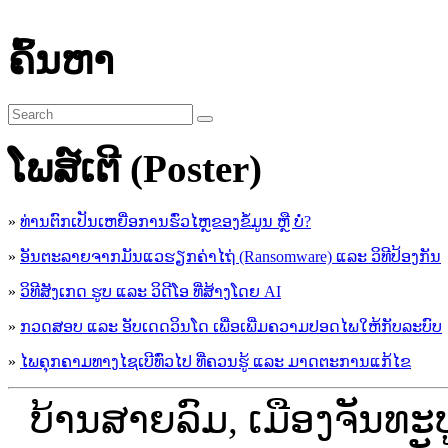
ຄົ້ນຫາ
ໂພສ໌ເຕີ (Poster)
»
ທ່ານຕົກເປັນເຫຍື່ອການຮົ່ວໄຫຼຂອງຂໍ້ມູນ ຫຼື ບໍ່?
»
ອັນຕະລາຍຈາກມັນແວຮຽກຄ່າໄຖ່ (Ransomware) ແລະ ວິທີປ້ອງກັນ
»
ວິທີສັງເກດ ຮູບ ແລະ ວິດີໂອ ທີ່ສ້າງໂດຍ AI
»
ກວດສອບ ແລະ ອັບເດດວິນໂດ ເພື່ອເພີ່ມຄວາມປອດໄພໃຫ້ກັບລະບົບ
»
ໄພຄຸກຄາມທາງໄຊເບີທົ່ວໄປ ທີ່ຄວນຮູ້ ແລະ ມາດຕະການແກ້ໄຂ
ບ້ານສາຍລົມ, ເມືອງຈັນທະ