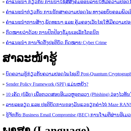
»
ຄໍາແນະນໍາ ກ່ຽວກັບ ການນໍາໃຊ້ສື່ສັງຄົມອອນລາຍໃຫ້ມີຄວາມປອດ
»
ຄຳແນະນຳກ່ຽວກັບ ການຮັກສາຄວາມປອດໄພ ທາງລະບົບຄອມພິວເຕ
»
ຄຳແນະນຳການສ້າງ,ພັດທະນາ ແລະ ຄຸ້ມຄອງເວັບໄຊໃຫ້ມີຄວາມປ
»
ກົດໝາຍວ່າດ້ວຍ ການປົກປ້ອງຂໍ້ມູນເອເລັກໂຕຣນິກ
»
ຄຳແນະນຳ ການຈັດຕັ້ງປະຕິບັດ ກົດໝາຍ Cyber Crime
ສາລະໜ້າຮູ້
»
ບົດຄວາມຮູ້ກ່ຽວກັບຄວາມປອດໄພໄຊເບີ Post-Quantum Cryptogra
»
Sender Policy Framework (SPF) ແມ່ນຫຍັງ?
»
10 ເຄັດ (ບໍ່ລັບ) ເພື່ອກວດສອບອີເມວຫຼອກລວງ (Phishing) ວ່ອງໄວທັ
»
ລາຍລະອຽດ ແລະ ປະຕິບັດການຂອງມັນແວຮຽກຄ່າໄຖ່ Maze R
»
ຮູ້​ຈັກກັບ​ Business Email Compromise (BEC) ການ​ໂຈມ​ຕີ​ຜ່ານ​ອີ​ເມວ ​
ພາສາ (Language)