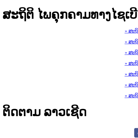
ສະຖິຕິ ໄພຄຸກຄາມທາງໄຊເບີ
» ສະຖ
» ສະຖ
» ສະຖ
» ສະຖ
» ສະຖ
» ສະຖ
» ສະຖ
ຕິດຕາມ ລາວເຊີດ