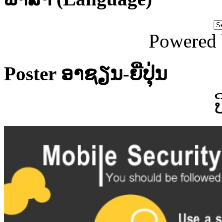
Powered
Poster ອາຊຽນ-ຍີ່ປຸ່ນ