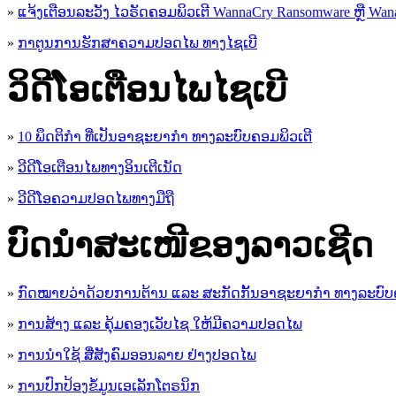
»
ແຈ້ງເຕືອນລະວັງ ໄວຣັດຄອມພິວເຕີ WannaCry Ransomware ຫຼື Wana
»
ກາຕູນການຮັກສາຄວາມປອດໄພ ທາງໄຊເບີ
ວິດີໂອເຕືອນໄພໄຊເບີ
»
10 ພຶດຕິກໍາ ທີ່ເປັນອາຊະຍາກໍາ ທາງລະບົບຄອມພິວເຕີ
»
ວີດີໂອເຕືອນໄພທາງອິນເຕີເນັດ
»
ວ​ີ​ດີ​ໂອ​ຄວາມ​ປອດ​ໄພ​ທາງ​ມື​ຖື
ບົດນຳສະເໜີຂອງລາວເຊີດ
»
ກົດໝາຍວ່າດ້ວຍການຕ້ານ ແລະ ສະກັດກັ້ນອາຊະຍາກຳ ທາງລະບົບ
»
ການສ້າງ ແລະ ຄຸ້ມຄອງເວັບໄຊ ໃຫ້ມີຄວາມປອດໄພ
»
ການນຳໃຊ້ ສື່ສັງຄົມອອນລາຍ ຢ່າງປອດໄພ
»
ການ​ປົກ​ປ້ອງ​ຂໍ້​ມູນ​ເອ​ເລັກ​ໂຕ​ຣ​ນິກ