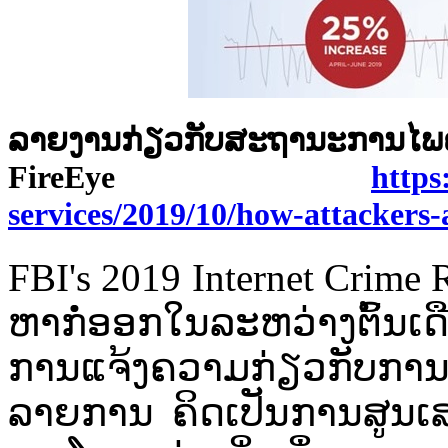
ລາຍ​ງານ​ກ່ຽວກັບ​ສະຖານະການ​ໄພ​
FireEye
https
services/2019/10/how-attackers-
FBI's 2019 Internet Crime Re
ຫາກໍ່​ອອກ​ໃນ​ລະຫວ່າງ​ຕົ້ນ​
ການ​ແຈ້ງ​ຄວາມ​ກ່ຽວກັບ​ການ​ໂ
ລາຍ​ການ​ ຄິດ​ເປັນ​ການ​ສູນ​ເ