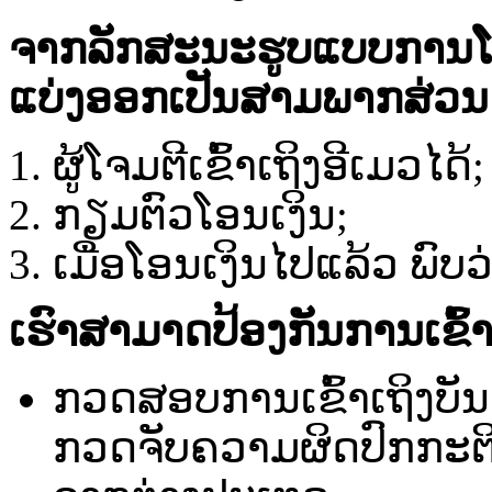
ຈາກ​ລັກສະນະຮູບແບບການໂຈມຕ
ແບ່ງ​ອອກ​ເປັນ​ສາມພາກ​ສ່ວນ​ ດັ່
ຜູ້​ໂຈມ​ຕີ​ເຂົ້າ​ເຖິງ​ອີ​ເມວ​ໄດ້;​
ກຽມ​ຕົວ​ໂອນ​ເງິນ​;
ເມື່ອ​ໂອນ​ເງິນ​ໄປ​ແລ້ວ ​ພົບ​ວ່
ເຮົາ​ສາມາດ​ປ້ອງ​ກັນ​ການ​ເຂົ້າ​ເຖ
ກວດ​ສອບ​ການ​ເຂົ້າ​ເຖິງ​ບັນ​ຊີ
ກວດ​ຈັບ​ຄວາມ​ຜິດ​ປົກກະຕິ​ 