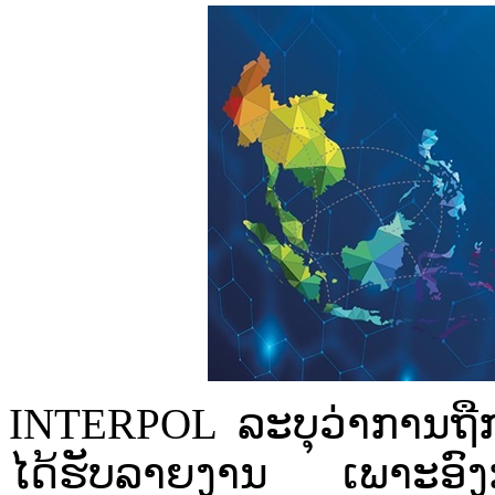
INTERPOL ລະ​ບຸ​ວ່າ​ການ​ຖື
ໄດ້ຮັບ​ລາຍ​ງານ​ ເພາະ​ອົງກອ