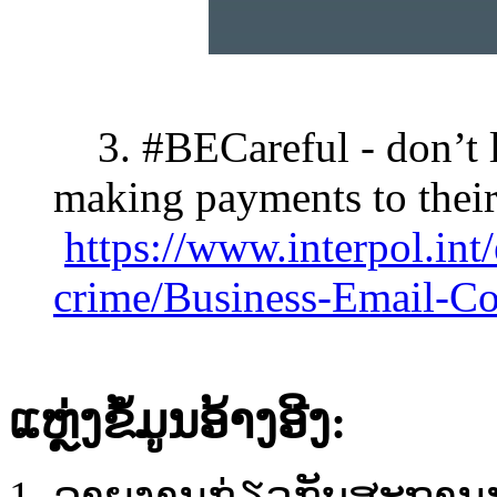
3. #BECareful - don’t l
making payments to the
https://www.interpol.int
crime/Business-Email-C
ແຫຼ່ງຂໍ້ມູນ​ອ້າງ​ອີງ:​
ລາຍ​ງານ​ກ່ຽວກັບ​ສະຖານະກ