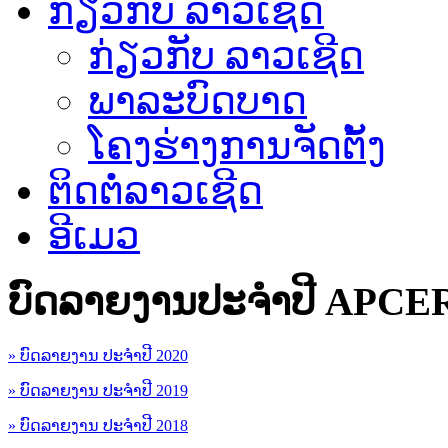
ກ່ຽວກັບ ລາວເຊີດ
ກ່ຽວກັບ ລາວເຊີດ
ພາລະບົດບາດ
ໂຄງຮ່າງການຈັດຕັ້ງ
ຕິດຕໍ່ລາວເຊີດ
ອີເມວ
ບົດລາຍງານປະຈຳປີ APCE
» ບົດລາຍງານ ປະຈຳປີ 2020
» ບົດລາຍງານ ປະຈຳປີ 2019
» ບົດລາຍງານ ປະຈຳປີ 2018