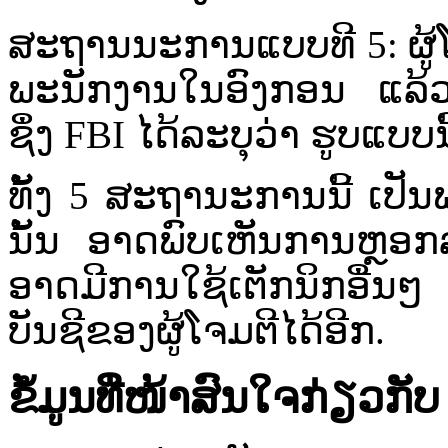
ສະຖານນະການ​ແບບທີ 5: ຜູ້​ໂຈມ​ຕ
ພະ​ນັກ​ງານ​ໃນ​ອົງ​ກອນ ​ແລ້ວ​
ຊຶ່ງ​ FBI ໄດ້ລະ​ບຸ​ວ່າ​ ຮູບ​ແບບ​ນ
​ທັັ້​ງ​ 5 ສະຖານະການ​ນີ້​ ເປັ
ນັ້ນ​ ອາດ​ພົບເຫັນ​ການ​ຫຼອກລ
ອາດ​ມີ​ການ​ໃຊ້​ເຕັກ​ນິກ​ອື່ນ​ໆ
ບັນຊີ​ຂອງ​ຜູ້​ໂຈມ​ຕີ​ໄດ້​ອີກ.​
ຂໍ້​ມູນ​ທີ່​ໜ້າສົນ​ໃຈ​ກ່ຽວກັ