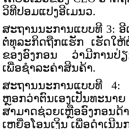
ວິທີ​ປອມ​ແປງ​ອີ​ເມນວ.
ສະຖານນະການ​ແບບທີ​ 3: ອີ​ເມວ
ຕໍ່​ທຸລະກິດ​ຖືກ​ແຮັກ​ ເຮັດໃຫ້​ຜ
ຂອງ​ອົງ​ກອນ ວ່າ​ມີ​ການ​ປ່ຽນ​
ເພື່ອ​ຊຳ​ລະ​ຄ່າ​ສິນ​ຄ້າ​.
ສະຖານນະການ​ແບບທີ 4: ຜູ້​ໂ
ຫຼອກວ່າ​ຕົນ​ເອງ​ເປັນ​ທ​ະນາຍ​ ຫ
ສາມາດ​ຊ່ວຍ​ເຫຼືອ​ອົງ​ກອນ​ດ້
ເຫຍື່ອ​ໂອນ​ເງິນ​ ເພື່ອ​ດຳ​ເນີນ​