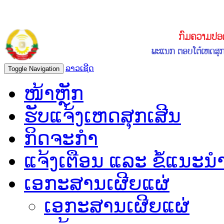
ລາວເຊີດ
Toggle Navigation
ໜ້າຫຼັກ
ຮັບແຈ້ງເຫດສຸກເສີນ
ກິດຈະກຳ
ແຈ້ງເຕືອນ ແລະ ຂໍ້ແນະນ
ເອກະສານເຜີຍແຜ່
ເອກະສານເຜີຍແຜ່