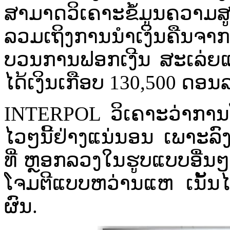
ສາມາດ​ວິ​ເຄາະ​ຂໍ້​ມູນ​ຄວາມ​ສູນ
ລວມເຖິງ​ການ​ນໍາ​ເງິນ​ຄືນ​ຈາ
ບວນ​ການ​ຟອກ​ເງີນ​ ສະເລ່ຍ​ແລ
ໄດ້​ເງິນ​ເກືອບ​ 130,500 ດອນ​ລ
INTERPOL ວິ​ເຄາະ​ວ່າ​ການ​ໂ
ໄວ​ໆ​ນີ້​ຢ່າງ​ແນ່ນອນ​ ເພາະ​ລົງ​
ທີ່ ​ຫຼອກລວງໃນຮູບ​ແບບ​ອື່ນ​ໆ​ 
ໂຈມ​ຕີ​ແບບ​ຫວ່ານ​ແຫ​ ເນັ້ນ​ໄ
ຜົນ.​