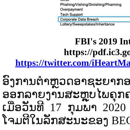
FBI's 2019 In
https://pdf.ic3.
https://twitter.com/iHeartM
ອົງ​ການ​ຕຳ​ຫຼວດ​ອາຊະຍາກ
ອອກ​ລາຍ​ງານ​ສະຫຼຸບໄ​ພຄຸກ​ຄ
​ເມື່ອ​ວັນທີ​ 17 ກຸມພາ​ 2020 ລ
ໂຈມ​ຕີ​ໃນ​ລັກສະນະ​ຂອງ​ BEC 