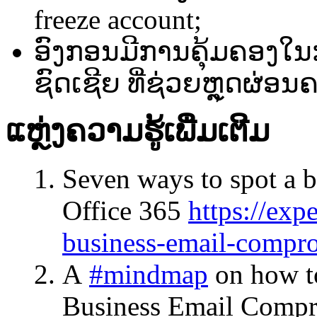
freeze account;
ອົງ​ກອນມີ​ການ​ຄຸ້ມ​ຄອງ​ໃນ​ກໍລະນ
ຊົດເຊີຍ​ ທີ່​ຊ່ວຍຫຼຸດຜ່ອນ
ແຫຼ່ງ​ຄວາມ​ຮູ້​ເພີ່ມເຕີມ​
Seven ways to spot a 
Office 365
https://exp
business-email-compro
A
#mindmap
on how to
Business Email Compr