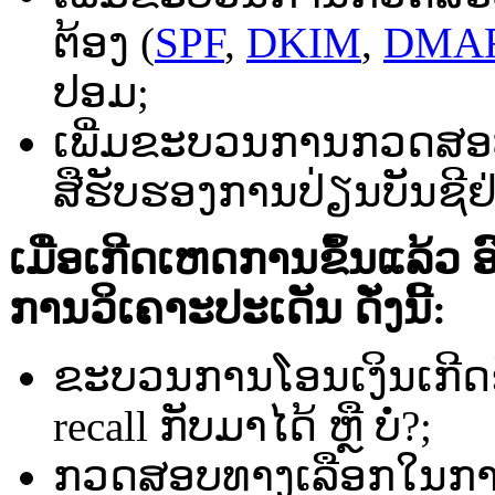
ຕ້ອງ​ (
SPF
,
DKIM
,
DMA
ປອມ​;
ເພີ່ມ​ຂະ​ບວນ​ການ​ກວດສອບ​ກ
ສື​ຮັບຮອງ​ການ​ປ່ຽນ​ບັນ​ຊີ​ຢ
ເມື່ອ​ເກີດ​ເຫດການ​ຂຶ້ນ​ແລ້ວ​
ການ​ວິ​ເຄາະ​ປະ​ເດັນ ​ດັ່ງ​ນີ້​:
ຂະ​ບວນ​ການ​ໂອນ​ເງິນ​ເກີດ
recall ກັບ​ມາ​ໄດ້​ ຫຼື ​ບໍ່​?;
ກວດ​ສອບ​ທາງ​ເລືອກ​ໃນ​ການ