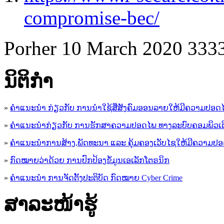
compromise-bec/
Porher
10 March 2020
333
ນິ​ຕິ​ກໍາ
»
ຄໍາແນະນໍາ ກ່ຽວກັບ ການນໍາໃຊ້ສື່ສັງຄົມອອນລາຍໃຫ້ມີຄວາມປອດ
»
ຄຳແນະນຳກ່ຽວກັບ ການຮັກສາຄວາມປອດໄພ ທາງລະບົບຄອມພິວເຕ
»
ຄຳແນະນຳການສ້າງ,ພັດທະນາ ແລະ ຄຸ້ມຄອງເວັບໄຊໃຫ້ມີຄວາມປ
»
ກົດໝາຍວ່າດ້ວຍ ການປົກປ້ອງຂໍ້ມູນເອເລັກໂຕຣນິກ
»
ຄຳແນະນຳ ການຈັດຕັ້ງປະຕິບັດ ກົດໝາຍ Cyber Crime
ສາລະໜ້າຮູ້