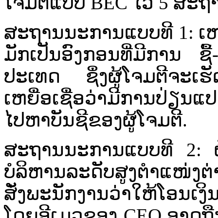
ໂຈມ​ຕີ​ແບບ​ BEC ໄວ້​ 5 ສະຖານະກ
ສະຖານນະການແບບ​ທີ​ 1: ເຫຍື່
ມັກ​ເປັນ​ອົງ​ກອນ​ທີ່​ມີການ ​ຊ
ປະເທດ​ ຊຶ່ງ​ຜູ້​ໂຈມ​ຕີ​ຈະ​ເຮັ
ເຫຍື່ອ​ເຊື່ອ​ວ່າ​ມີ​ການ​ປ່ຽນ​ແປ
ໄປ​ຫາບັນ​ຊີ​ຂອງ​ຜູ້​ໂຈມ​ຕີ​.
ສະຖານນະການແບບ​ທີ​ 2: ຜູ້​ໂ
ບໍລິຫານລະດັບ​ສູງ​ຕຳແໜ່ງ​ຕ່າງ
ສັ່ງ​ພ​ະນັກ​ງານ​ວ່າ​ໃຫ້​ໂອນ​ເງ
ໂດຍ​ອີ​ເມວ​ຂອງ​ CEO ອາດ​ຖືກ​ແຮ