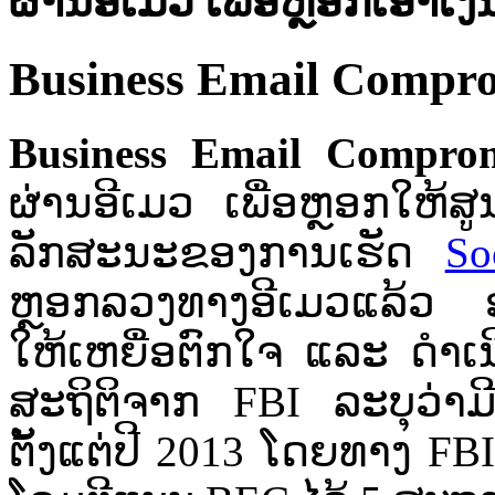
ຜ່ານ​ອີ​ເມວ ​ເພື່ອ​ຫຼອກ​ເອົາ​ເ
Business Email Comprom
Business Email Compr
ຜ່ານ​ອີ​ເມວ ​ເພື່ອ​ຫຼອກ​ໃຫ້​ສູ
ລັກສະນະ​ຂອງ​ການເຮັດ​
So
ຫຼອກລວງ​ທາງ​ອີ​ເມວ​ແລ້ວ​ ອາດ​ມ
ໃຫ້​ເຫຍື່ອຕົ​ກ​ໃຈ​ ແລະ​ ​ດຳ​ເນ
ສະ​ຖິ​ຕິ​ຈາກ​ FBI ລະ​ບຸ​ວ່າ​ມີ​
ຕັ້ງ​ແຕ່​ປີ​ 2013 ໂດຍ​ທາງ​ F