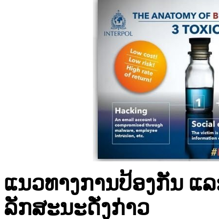
ແນວ​ທາງ​ການ​ປ້ອງ​ກັນ​ ແລະ
ລັກສະນະ​ດັ່ງ​ກ່າວ​