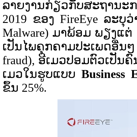
ລາຍ​ງານ​ກ່ຽວກັບ​ສະຖານະກາ
2019 ຂອງ​ FireEye ລະ​ບຸ​ວ່າ​ໄ
Malware) ມາ​ພ້ອມ ພຽງ​ແຕ່ 14%
ເປັນ​ໄພ​ຄຸກ​ຄາມ​ປະ​ເພດ​ອື່ນ​ໆ
fraud), ອີ​ເມວປອມ​ຕົວ​ເປັນ​ຄົນ
ເມວ​ໃນ​ຮູບ​ແບບ​
Business 
ຂຶ້ນ​ 25%.