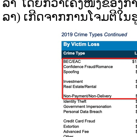
ລາ​ ໂດຍ​ກວ່າເຄິ່ງ​ໜຶ່ງ​ຂອງ​ກາ
ລາ) ເກີດ​ຈາກ​ການ​ໂຈມ​ຕີ​ໃນ​