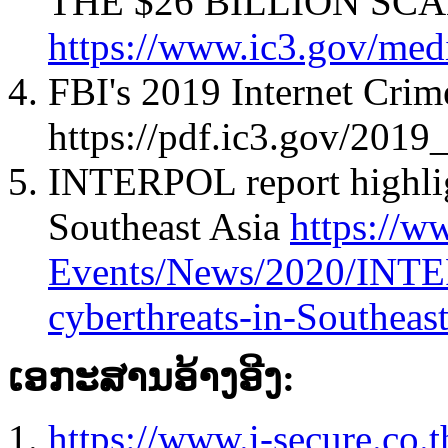
THE $26 BILLION SC
https://www.ic3.gov/med
FBI's 2019 Internet Crim
https://pdf.ic3.gov/201
INTERPOL report highlig
Southeast Asia
https://w
Events/News/2020/INTER
cyberthreats-in-Southeas
ເອກະສານອ້າງອີງ:
https://www.i-secure.co.