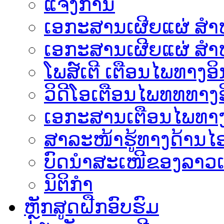
ແຈ້ງການ
ເອກະສານເຜີຍແຜ່ ສຳຫລ
ເອກະສານເຜີຍແຜ່ ສຳຫ
ໂພສ໌ເຕີ ເຕືອນໄພທາງອິ
ວິດີໂອເຕືອນໄພທທທາງອ
ເອ​ກະ​ສານເຕືອນໄພທາງ
ສາລະໜ້າຮູ້ທາງດ້ານໄອ
ບົດນຳສະເໜີຂອງລາວເ
ນິຕິກຳ
ຫຼັກສູດຝືກອົບຮົມ