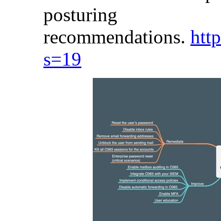
posturing
recommendations.
htt
s=19