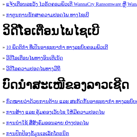
»
ແຈ້ງເຕືອນລະວັງ ໄວຣັດຄອມພິວເຕີ WannaCry Ransomware ຫຼື Wana
»
ກາຕູນການຮັກສາຄວາມປອດໄພ ທາງໄຊເບີ
ວິດີໂອເຕືອນໄພໄຊເບີ
»
10 ພຶດຕິກໍາ ທີ່ເປັນອາຊະຍາກໍາ ທາງລະບົບຄອມພິວເຕີ
»
ວີດີໂອເຕືອນໄພທາງອິນເຕີເນັດ
»
ວ​ີ​ດີ​ໂອ​ຄວາມ​ປອດ​ໄພ​ທາງ​ມື​ຖື
ບົດນຳສະເໜີຂອງລາວເຊີດ
»
ກົດໝາຍວ່າດ້ວຍການຕ້ານ ແລະ ສະກັດກັ້ນອາຊະຍາກຳ ທາງລະບົບ
»
ການສ້າງ ແລະ ຄຸ້ມຄອງເວັບໄຊ ໃຫ້ມີຄວາມປອດໄພ
»
ການນຳໃຊ້ ສື່ສັງຄົມອອນລາຍ ຢ່າງປອດໄພ
»
ການ​ປົກ​ປ້ອງ​ຂໍ້​ມູນ​ເອ​ເລັກ​ໂຕ​ຣ​ນິກ