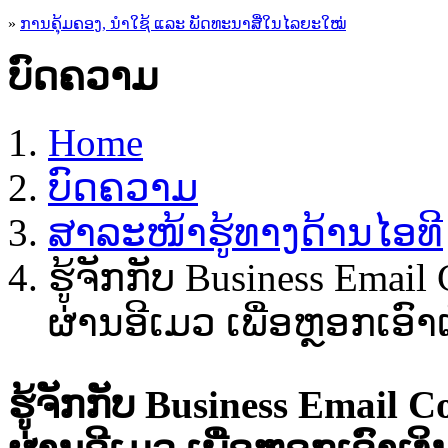
»
ການຄຸ້ມຄອງ, ນໍາໃຊ້ ແລະ ພັດທະນາສື່ໃນໄລຍະໃໝ່
ບົດຄວາມ
Home
ບົດຄວາມ
ສາລະໜ້າຮູ້ທາງດ້ານໄອທີ
ຮູ້​ຈັກກັບ​ Business Emai
ຜ່ານ​ອີ​ເມວ ​ເພື່ອ​ຫຼອກ​ເອົ
ຮູ້​ຈັກກັບ​ Business Email