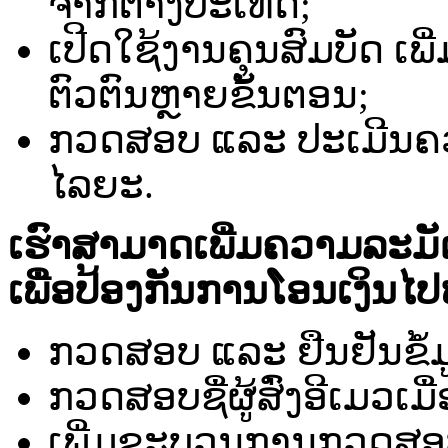
ຈາກ​ຕ່າງ​ປະເທດ​;
ເປີດ​ໃຊ້​ງານຄຸນສົມບັດ ເພີ
ຕົວ​ຕົນ​ຫຼາຍ​ຂັ້ນ​ຕອນ​;
ກວດ​ສອບ​ ແລະ ​ປະ​ເມີນ​ຄ
ໄລຍະ.
ເຮົາ​ສາມາດ​ເພີ່ມ​ຄວາມ​ລະ​ມັດ
ເພື່ອ​ປ້ອງ​ກັນ​ການ​ໂອນ​ເງິນ​ໄປຫາ​
ກວດ​ສອບ ​ແລະ ​ຢືນຢັນ​ຂໍ້​ມູ
ກວດ​ສອບ​ຊື່​ຜູ້​ສົ່ງ​ອີ​ເມວ​ເມື
ເພີ່ມຂະ​ບວນ​ການ​ກວດ​ສອບ​ອີ​