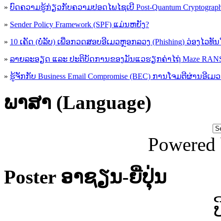
»
ບົດຄວາມຮູ້ກ່ຽວກັບຄວາມປອດໄພໄຊເບີ Post-Quantum Cryptogra
»
Sender Policy Framework (SPF) ແມ່ນຫຍັງ?
»
10 ເຄັດ (ບໍ່ລັບ) ເພື່ອກວດສອບອີເມວຫຼອກລວງ (Phishing) ວ່ອງໄວທັ
»
ລາຍລະອຽດ ແລະ ປະຕິບັດການຂອງມັນແວຮຽກຄ່າໄຖ່ Maze R
»
ຮູ້​ຈັກກັບ​ Business Email Compromise (BEC) ການ​ໂຈມ​ຕີ​ຜ່ານ​ອີ​ເມວ ​
ພາສາ (Language)
Powered
Poster ອາຊຽນ-ຍີ່ປຸ່ນ