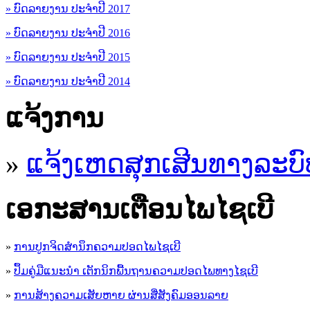
» ບົດລາຍງານ ປະຈຳປີ 2017
» ບົດລາຍງານ ປະຈຳປີ 2016
» ບົດລາຍງານ ປະຈຳປີ 2015
» ບົດລາຍງານ ປະຈຳປີ 2014
ແຈ້ງການ
»
ແຈ້ງເຫດສຸກເສີນທາງລະບົ
ເອ​ກະ​ສານເຕືອນໄພໄຊເບີ
»
ການປູກຈິດສໍານຶກຄວາມປອດໄພໄຊເບີ
»
ປຶ້ມຄູ່ມືແນະນໍາ ເຕັກນິກພື້ນຖານຄວາມປອດໄພທາງໄຊເບີ
»
ການສ້າງຄວາມເສັຍຫາຍ ຜ່ານສື່ສັງຄົມອອນລາຍ