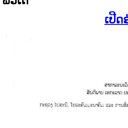
ພິວເຕີ
ເປີດ