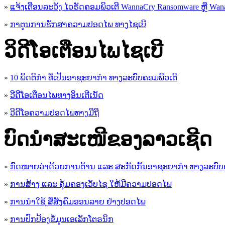
»
ແຈ້ງເຕືອນລະວັງ ໄວຣັດຄອມພິວເຕີ WannaCry Ransomware ຫຼື Wana
»
ກາຕູນການຮັກສາຄວາມປອດໄພ ທາງໄຊເບີ
ວິດີໂອເຕືອນໄພໄຊເບີ
»
10 ພຶດຕິກໍາ ທີ່ເປັນອາຊະຍາກໍາ ທາງລະບົບຄອມພິວເຕີ
»
ວີດີໂອເຕືອນໄພທາງອິນເຕີເນັດ
»
ວ​ີ​ດີ​ໂອ​ຄວາມ​ປອດ​ໄພ​ທາງ​ມື​ຖື
ບົດນຳສະເໜີຂອງລາວເຊີດ
»
ກົດໝາຍວ່າດ້ວຍການຕ້ານ ແລະ ສະກັດກັ້ນອາຊະຍາກຳ ທາງລະບົບ
»
ການສ້າງ ແລະ ຄຸ້ມຄອງເວັບໄຊ ໃຫ້ມີຄວາມປອດໄພ
»
ການນຳໃຊ້ ສື່ສັງຄົມອອນລາຍ ຢ່າງປອດໄພ
»
ການ​ປົກ​ປ້ອງ​ຂໍ້​ມູນ​ເອ​ເລັກ​ໂຕ​ຣ​ນິກ