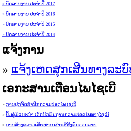
» ບົດລາຍງານ ປະຈຳປີ 2017
» ບົດລາຍງານ ປະຈຳປີ 2016
» ບົດລາຍງານ ປະຈຳປີ 2015
» ບົດລາຍງານ ປະຈຳປີ 2014
ແຈ້ງການ
»
ແຈ້ງເຫດສຸກເສີນທາງລະບົ
ເອ​ກະ​ສານເຕືອນໄພໄຊເບີ
»
ການປູກຈິດສໍານຶກຄວາມປອດໄພໄຊເບີ
»
ປຶ້ມຄູ່ມືແນະນໍາ ເຕັກນິກພື້ນຖານຄວາມປອດໄພທາງໄຊເບີ
»
ການສ້າງຄວາມເສັຍຫາຍ ຜ່ານສື່ສັງຄົມອອນລາຍ