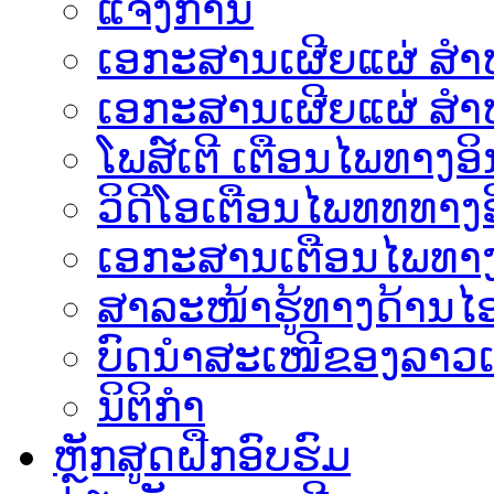
ແຈ້ງການ
ເອກະສານເຜີຍແຜ່ ສຳຫລ
ເອກະສານເຜີຍແຜ່ ສຳຫ
ໂພສ໌ເຕີ ເຕືອນໄພທາງອິ
ວິດີໂອເຕືອນໄພທທທາງອ
ເອ​ກະ​ສານເຕືອນໄພທາງ
ສາລະໜ້າຮູ້ທາງດ້ານໄອ
ບົດນຳສະເໜີຂອງລາວເ
ນິຕິກຳ
ຫຼັກສູດຝືກອົບຮົມ