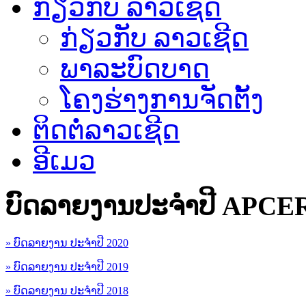
ກ່ຽວກັບ ລາວເຊີດ
ກ່ຽວກັບ ລາວເຊີດ
ພາລະບົດບາດ
ໂຄງຮ່າງການຈັດຕັ້ງ
ຕິດຕໍ່ລາວເຊີດ
ອີເມວ
ບົດລາຍງານປະຈຳປີ APCE
» ບົດລາຍງານ ປະຈຳປີ 2020
» ບົດລາຍງານ ປະຈຳປີ 2019
» ບົດລາຍງານ ປະຈຳປີ 2018