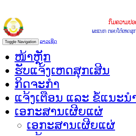
ລາວເຊີດ
Toggle Navigation
ໜ້າຫຼັກ
ຮັບແຈ້ງເຫດສຸກເສີນ
ກິດຈະກຳ
ແຈ້ງເຕືອນ ແລະ ຂໍ້ແນະນ
ເອກະສານເຜີຍແຜ່
ເອກະສານເຜີຍແຜ່