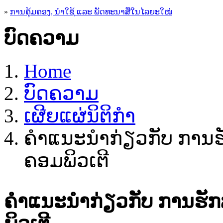
»
ການຄຸ້ມຄອງ, ນໍາໃຊ້ ແລະ ພັດທະນາສື່ໃນໄລຍະໃໝ່
ບົດຄວາມ
Home
ບົດຄວາມ
ເຜີຍແຜ່ນິຕິກຳ
ຄຳແນະນຳກ່ຽວກັບ ການ
ຄອມພິວເຕີ
ຄຳແນະນຳກ່ຽວກັບ ການຮັ