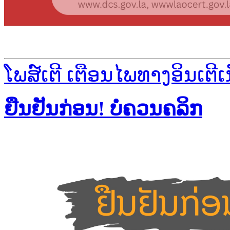
ໂພສ໌ເຕີ ເຕືອນໄພທາງອິນເຕີເ
ຢືນຢັນກ່ອນ! ບໍ່ຄວນຄລິກ