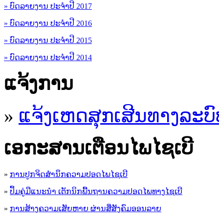
» ບົດລາຍງານ ປະຈຳປີ 2017
» ບົດລາຍງານ ປະຈຳປີ 2016
» ບົດລາຍງານ ປະຈຳປີ 2015
» ບົດລາຍງານ ປະຈຳປີ 2014
ແຈ້ງການ
»
ແຈ້ງເຫດສຸກເສີນທາງລະບົ
ເອ​ກະ​ສານເຕືອນໄພໄຊເບີ
»
ການປູກຈິດສໍານຶກຄວາມປອດໄພໄຊເບີ
»
ປຶ້ມຄູ່ມືແນະນໍາ ເຕັກນິກພື້ນຖານຄວາມປອດໄພທາງໄຊເບີ
»
ການສ້າງຄວາມເສັຍຫາຍ ຜ່ານສື່ສັງຄົມອອນລາຍ