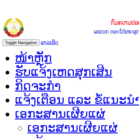
ລາວເຊີດ
Toggle Navigation
ໜ້າຫຼັກ
ຮັບແຈ້ງເຫດສຸກເສີນ
ກິດຈະກຳ
ແຈ້ງເຕືອນ ແລະ ຂໍ້ແນະນ
ເອກະສານເຜີຍແຜ່
ເອກະສານເຜີຍແຜ່