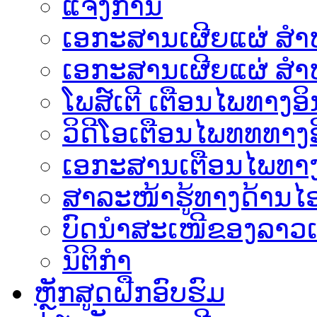
ແຈ້ງການ
ເອກະສານເຜີຍແຜ່ ສຳຫລ
ເອກະສານເຜີຍແຜ່ ສຳຫ
ໂພສ໌ເຕີ ເຕືອນໄພທາງອິ
ວິດີໂອເຕືອນໄພທທທາງອ
ເອ​ກະ​ສານເຕືອນໄພທາງ
ສາລະໜ້າຮູ້ທາງດ້ານໄອ
ບົດນຳສະເໜີຂອງລາວເ
ນິຕິກຳ
ຫຼັກສູດຝືກອົບຮົມ