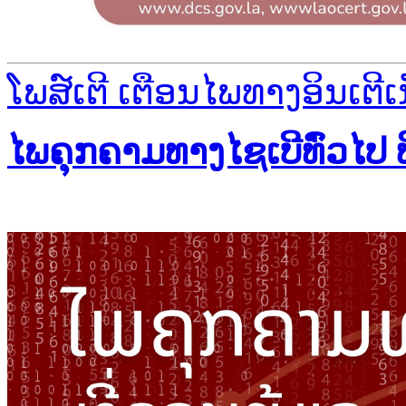
ໂພສ໌ເຕີ ເຕືອນໄພທາງອິນເຕີເ
ໄພຄຸກຄາມທາງໄຊເບີທົ່ວໄປ 