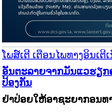
ໂພສ໌ເຕີ ເຕືອນໄພທາງອິນເຕີເ
ອັນຕະລາຍຈາກມັນແວຮຽກຄ່າ
ປ້ອງກັນ
ຢ່າປ່ອຍໃຫ້ອາຊະຍາກອນທາງ