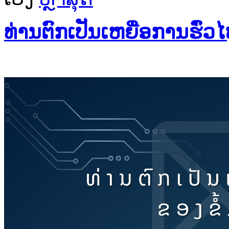
ທ່ານຕົກເປັນເຫຍື່ອການຮົ່ວໄຫຼ