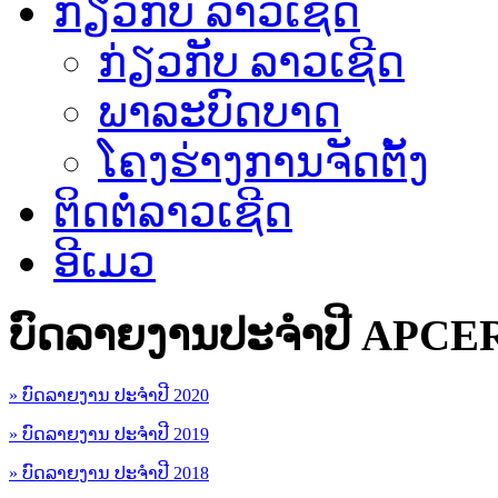
ກ່ຽວກັບ ລາວເຊີດ
ກ່ຽວກັບ ລາວເຊີດ
ພາລະບົດບາດ
ໂຄງຮ່າງການຈັດຕັ້ງ
ຕິດຕໍ່ລາວເຊີດ
ອີເມວ
ບົດລາຍງານປະຈຳປີ APCE
» ບົດລາຍງານ ປະຈຳປີ 2020
» ບົດລາຍງານ ປະຈຳປີ 2019
» ບົດລາຍງານ ປະຈຳປີ 2018