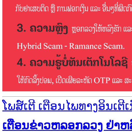
ໂພສ໌ເຕີ ເຕືອນໄພທາງອິນເຕີເ
ເຕືອນຂ່າວຫລອກລວງ ຢ່າຫລົ