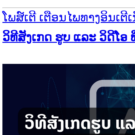
ໂພສ໌ເຕີ ເຕືອນໄພທາງອິນເຕີເ
ວິທີສັງເກດ ຮູບ ແລະ ວິດີໂອ 