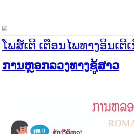
ໂພສ໌ເຕີ ເຕືອນໄພທາງອິນເຕີເ
ການຫຼອກລວງທາງຊູ້ສາວ