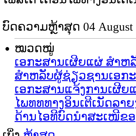
ບົດຄວາມຫຼ້າສຸດ
04 August
ໝວດໝູ່
ເອກະສານເຜີຍແຜ່ ສຳຫລັບ
ສຳຫລັບຜູ້ຊ່ຽວຊານ
ເອ​ກ
ເອກະສານແຈ້ງການ
ເຜີຍແ
ໄພທທທາງອິນເຕີເນັດ
ລາຍ
ດ້ານໄອທີ
ບົດນຳສະເໜີຂອ
ເບິ່ງ
ຫຼ້າສຸດ