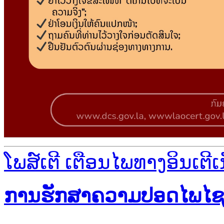
ໂພສ໌ເຕີ ເຕືອນໄພທາງອິນເຕີເ
ການຮັກສາຄວາມປອດໄພໄຊເບີທ