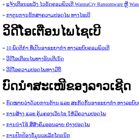
»
ແຈ້ງເຕືອນລະວັງ ໄວຣັດຄອມພິວເຕີ WannaCry Ransomware ຫຼື Wana
»
ກາຕູນການຮັກສາຄວາມປອດໄພ ທາງໄຊເບີ
ວິດີໂອເຕືອນໄພໄຊເບີ
»
10 ພຶດຕິກໍາ ທີ່ເປັນອາຊະຍາກໍາ ທາງລະບົບຄອມພິວເຕີ
»
ວີດີໂອເຕືອນໄພທາງອິນເຕີເນັດ
»
ວ​ີ​ດີ​ໂອ​ຄວາມ​ປອດ​ໄພ​ທາງ​ມື​ຖື
ບົດນຳສະເໜີຂອງລາວເຊີດ
»
ກົດໝາຍວ່າດ້ວຍການຕ້ານ ແລະ ສະກັດກັ້ນອາຊະຍາກຳ ທາງລະບົບ
»
ການສ້າງ ແລະ ຄຸ້ມຄອງເວັບໄຊ ໃຫ້ມີຄວາມປອດໄພ
»
ການນຳໃຊ້ ສື່ສັງຄົມອອນລາຍ ຢ່າງປອດໄພ
»
ການ​ປົກ​ປ້ອງ​ຂໍ້​ມູນ​ເອ​ເລັກ​ໂຕ​ຣ​ນິກ