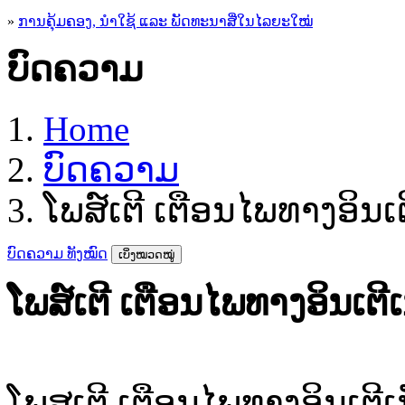
»
ການຄຸ້ມຄອງ, ນໍາໃຊ້ ແລະ ພັດທະນາສື່ໃນໄລຍະໃໝ່
ບົດຄວາມ
Home
ບົດຄວາມ
ໂພສ໌ເຕີ ເຕືອນໄພທາງອິນເຕ
ບົດຄວາມ ທັງໝົດ
ເບິ່ງໝວດໝູ່
ໂພສ໌ເຕີ ເຕືອນໄພທາງອິນເຕີເ
ໂພສເຕີ ເຕືອນໄພທາງອິນເຕີເ