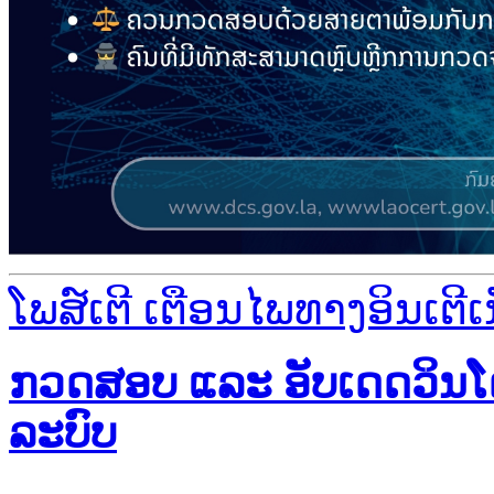
ໂພສ໌ເຕີ ເຕືອນໄພທາງອິນເຕີເ
ກວດສອບ ແລະ ອັບເດດວິນໂດ
ລະບົບ