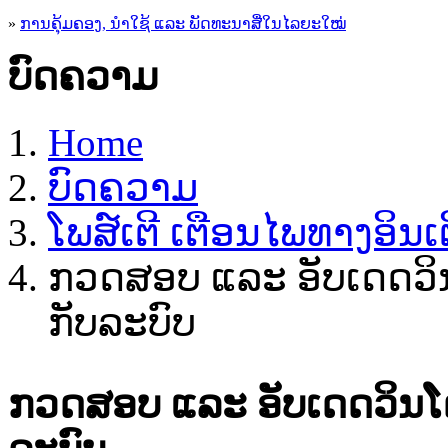
»
ການຄຸ້ມຄອງ, ນໍາໃຊ້ ແລະ ພັດທະນາສື່ໃນໄລຍະໃໝ່
ບົດຄວາມ
Home
ບົດຄວາມ
ໂພສ໌ເຕີ ເຕືອນໄພທາງອິນເຕ
ກວດສອບ ແລະ ອັບເດດວິນ
ກັບລະບົບ
ກວດສອບ ແລະ ອັບເດດວິນໂດ