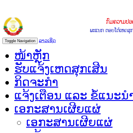
ລາວເຊີດ
Toggle Navigation
ໜ້າຫຼັກ
ຮັບແຈ້ງເຫດສຸກເສີນ
ກິດຈະກຳ
ແຈ້ງເຕືອນ ແລະ ຂໍ້ແນະນ
ເອກະສານເຜີຍແຜ່
ເອກະສານເຜີຍແຜ່