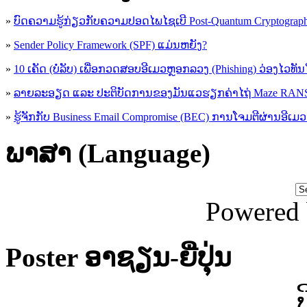
»
ບົດຄວາມຮູ້ກ່ຽວກັບຄວາມປອດໄພໄຊເບີ Post-Quantum Cryptogra
»
Sender Policy Framework (SPF) ແມ່ນຫຍັງ?
»
10 ເຄັດ (ບໍ່ລັບ) ເພື່ອກວດສອບອີເມວຫຼອກລວງ (Phishing) ວ່ອງໄວທັ
»
ລາຍລະອຽດ ແລະ ປະຕິບັດການຂອງມັນແວຮຽກຄ່າໄຖ່ Maze R
»
ຮູ້​ຈັກກັບ​ Business Email Compromise (BEC) ການ​ໂຈມ​ຕີ​ຜ່ານ​ອີ​ເມວ ​
ພາສາ (Language)
Powered
Poster ອາຊຽນ-ຍີ່ປຸ່ນ