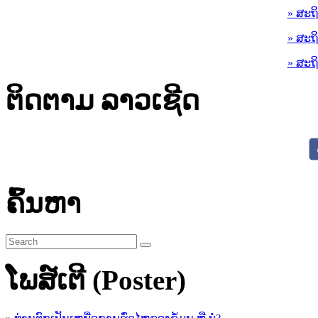
» ສະຖ
» ສະຖ
» ສະຖ
ຕິດຕາມ ລາວເຊີດ
ຄົ້ນຫາ
ໂພສ໌ເຕີ (Poster)