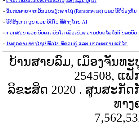
»
ທ່ານຕົກເປັນເຫຍື່ອການຮົ່ວໄຫຼຂອງຂໍ້ມູນ ຫຼື ບໍ່?
»
ອັນຕະລາຍຈາກມັນແວຮຽກຄ່າໄຖ່ (Ransomware) ແລະ ວິທີປ້ອງກັນ
»
ວິທີສັງເກດ ຮູບ ແລະ ວິດີໂອ ທີ່ສ້າງໂດຍ AI
»
ກວດສອບ ແລະ ອັບເດດວິນໂດ ເພື່ອເພີ່ມຄວາມປອດໄພໃຫ້ກັບລະບົບ
»
ໄພຄຸກຄາມທາງໄຊເບີທົ່ວໄປ ທີ່ຄວນຮູ້ ແລະ ມາດຕະການແກ້ໄຂ
ບ້ານສາຍລົມ, ເມືອງຈັນທະ
254508, ແຟັ
ລິຂະສິດ 2020 . ສູນສະກັດ
ທາງຄ
7,562,53