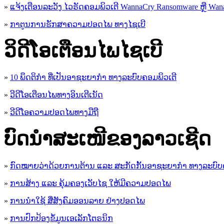
»
ແຈ້ງເຕືອນລະວັງ ໄວຣັດຄອມພິວເຕີ WannaCry Ransomware ຫຼື Wana
»
ກາຕູນການຮັກສາຄວາມປອດໄພ ທາງໄຊເບີ
ວິດີໂອເຕືອນໄພໄຊເບີ
»
10 ພຶດຕິກໍາ ທີ່ເປັນອາຊະຍາກໍາ ທາງລະບົບຄອມພິວເຕີ
»
ວີດີໂອເຕືອນໄພທາງອິນເຕີເນັດ
»
ວ​ີ​ດີ​ໂອ​ຄວາມ​ປອດ​ໄພ​ທາງ​ມື​ຖື
ບົດນຳສະເໜີຂອງລາວເຊີດ
»
ກົດໝາຍວ່າດ້ວຍການຕ້ານ ແລະ ສະກັດກັ້ນອາຊະຍາກຳ ທາງລະບົບ
»
ການສ້າງ ແລະ ຄຸ້ມຄອງເວັບໄຊ ໃຫ້ມີຄວາມປອດໄພ
»
ການນຳໃຊ້ ສື່ສັງຄົມອອນລາຍ ຢ່າງປອດໄພ
»
ການ​ປົກ​ປ້ອງ​ຂໍ້​ມູນ​ເອ​ເລັກ​ໂຕ​ຣ​ນິກ