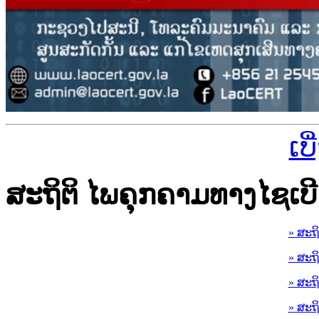
ເບ
ສະຖິຕິ ໄພຄຸກຄາມທາງໄຊເບີ
» ສະຖ
» ສະຖ
» ສະຖ
» ສະຖ