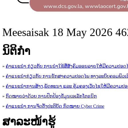
Meesaisak
18 May 2026
46
ນິ​ຕິ​ກໍາ
»
ຄໍາແນະນໍາ ກ່ຽວກັບ ການນໍາໃຊ້ສື່ສັງຄົມອອນລາຍໃຫ້ມີຄວາມປອດ
»
ຄຳແນະນຳກ່ຽວກັບ ການຮັກສາຄວາມປອດໄພ ທາງລະບົບຄອມພິວເຕ
»
ຄຳແນະນຳການສ້າງ,ພັດທະນາ ແລະ ຄຸ້ມຄອງເວັບໄຊໃຫ້ມີຄວາມປ
»
ກົດໝາຍວ່າດ້ວຍ ການປົກປ້ອງຂໍ້ມູນເອເລັກໂຕຣນິກ
»
ຄຳແນະນຳ ການຈັດຕັ້ງປະຕິບັດ ກົດໝາຍ Cyber Crime
ສາລະໜ້າຮູ້