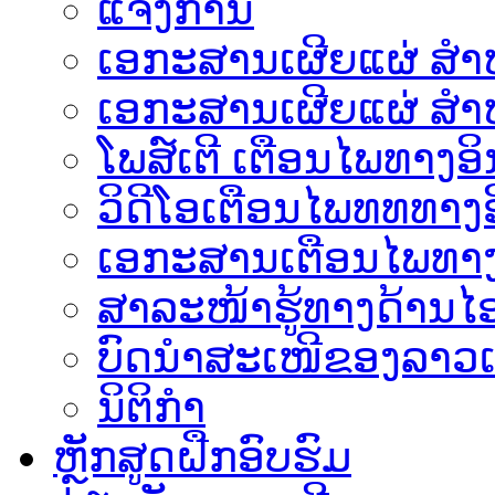
ແຈ້ງການ
ເອກະສານເຜີຍແຜ່ ສຳຫລ
ເອກະສານເຜີຍແຜ່ ສຳຫ
ໂພສ໌ເຕີ ເຕືອນໄພທາງອິ
ວິດີໂອເຕືອນໄພທທທາງອ
ເອ​ກະ​ສານເຕືອນໄພທາງ
ສາລະໜ້າຮູ້ທາງດ້ານໄອ
ບົດນຳສະເໜີຂອງລາວເ
ນິຕິກຳ
ຫຼັກສູດຝືກອົບຮົມ