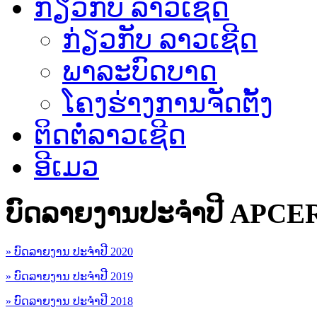
ກ່ຽວກັບ ລາວເຊີດ
ກ່ຽວກັບ ລາວເຊີດ
ພາລະບົດບາດ
ໂຄງຮ່າງການຈັດຕັ້ງ
ຕິດຕໍ່ລາວເຊີດ
ອີເມວ
ບົດລາຍງານປະຈຳປີ APCE
» ບົດລາຍງານ ປະຈຳປີ 2020
» ບົດລາຍງານ ປະຈຳປີ 2019
» ບົດລາຍງານ ປະຈຳປີ 2018