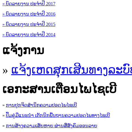
» ບົດລາຍງານ ປະຈຳປີ 2017
» ບົດລາຍງານ ປະຈຳປີ 2016
» ບົດລາຍງານ ປະຈຳປີ 2015
» ບົດລາຍງານ ປະຈຳປີ 2014
ແຈ້ງການ
»
ແຈ້ງເຫດສຸກເສີນທາງລະບົ
ເອ​ກະ​ສານເຕືອນໄພໄຊເບີ
»
ການປູກຈິດສໍານຶກຄວາມປອດໄພໄຊເບີ
»
ປຶ້ມຄູ່ມືແນະນໍາ ເຕັກນິກພື້ນຖານຄວາມປອດໄພທາງໄຊເບີ
»
ການສ້າງຄວາມເສັຍຫາຍ ຜ່ານສື່ສັງຄົມອອນລາຍ