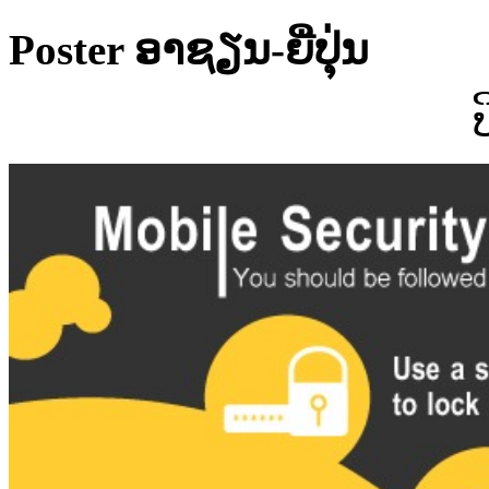
Poster ອາຊຽນ-ຍີ່ປຸ່ນ