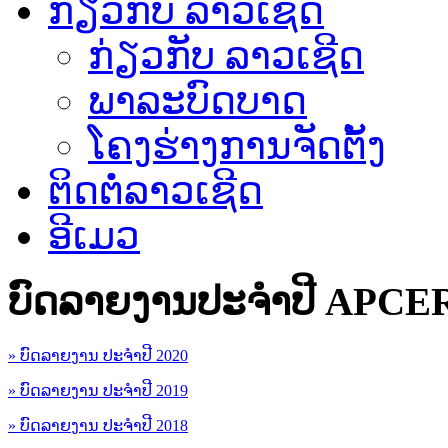
ກ່ຽວກັບ ລາວເຊີດ
ກ່ຽວກັບ ລາວເຊີດ
ພາລະບົດບາດ
ໂຄງຮ່າງການຈັດຕັ້ງ
ຕິດຕໍ່ລາວເຊີດ
ອີເມວ
ບົດລາຍງານປະຈຳປີ APCE
» ບົດລາຍງານ ປະຈຳປີ 2020
» ບົດລາຍງານ ປະຈຳປີ 2019
» ບົດລາຍງານ ປະຈຳປີ 2018