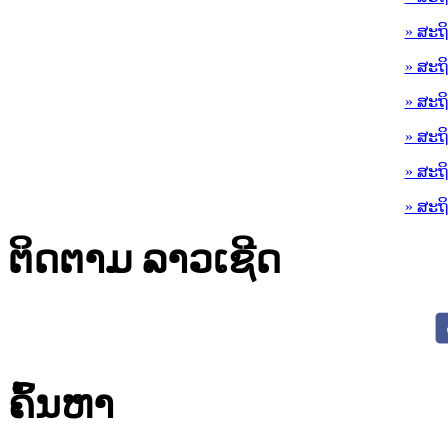
» ສະຖ
» ສະຖ
» ສະຖ
» ສະຖ
» ສະຖ
» ສະຖ
ຕິດຕາມ ລາວເຊີດ
ຄົ້ນຫາ