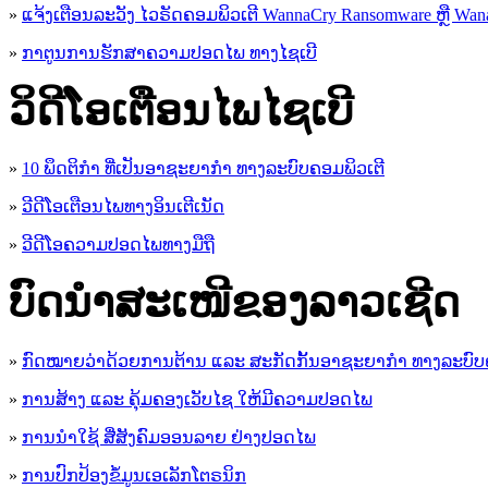
»
ແຈ້ງເຕືອນລະວັງ ໄວຣັດຄອມພິວເຕີ WannaCry Ransomware ຫຼື Wana
»
ກາຕູນການຮັກສາຄວາມປອດໄພ ທາງໄຊເບີ
ວິດີໂອເຕືອນໄພໄຊເບີ
»
10 ພຶດຕິກໍາ ທີ່ເປັນອາຊະຍາກໍາ ທາງລະບົບຄອມພິວເຕີ
»
ວີດີໂອເຕືອນໄພທາງອິນເຕີເນັດ
»
ວ​ີ​ດີ​ໂອ​ຄວາມ​ປອດ​ໄພ​ທາງ​ມື​ຖື
ບົດນຳສະເໜີຂອງລາວເຊີດ
»
ກົດໝາຍວ່າດ້ວຍການຕ້ານ ແລະ ສະກັດກັ້ນອາຊະຍາກຳ ທາງລະບົບ
»
ການສ້າງ ແລະ ຄຸ້ມຄອງເວັບໄຊ ໃຫ້ມີຄວາມປອດໄພ
»
ການນຳໃຊ້ ສື່ສັງຄົມອອນລາຍ ຢ່າງປອດໄພ
»
ການ​ປົກ​ປ້ອງ​ຂໍ້​ມູນ​ເອ​ເລັກ​ໂຕ​ຣ​ນິກ