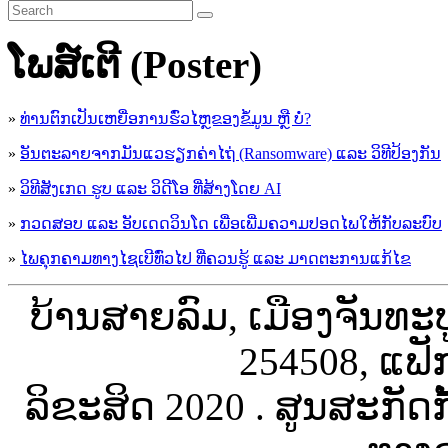
ໂພສ໌ເຕີ (Poster)
»
ທ່ານຕົກເປັນເຫຍື່ອການຮົ່ວໄຫຼຂອງຂໍ້ມູນ ຫຼື ບໍ່?
»
ອັນຕະລາຍຈາກມັນແວຮຽກຄ່າໄຖ່ (Ransomware) ແລະ ວິທີປ້ອງກັນ
»
ວິທີສັງເກດ ຮູບ ແລະ ວິດີໂອ ທີ່ສ້າງໂດຍ AI
»
ກວດສອບ ແລະ ອັບເດດວິນໂດ ເພື່ອເພີ່ມຄວາມປອດໄພໃຫ້ກັບລະບົບ
»
ໄພຄຸກຄາມທາງໄຊເບີທົ່ວໄປ ທີ່ຄວນຮູ້ ແລະ ມາດຕະການແກ້ໄຂ
ບ້ານສາຍລົມ, ເມືອງຈັນທະ
254508, ແຟັ
ລິຂະສິດ 2020 . ສູນສະກັດ