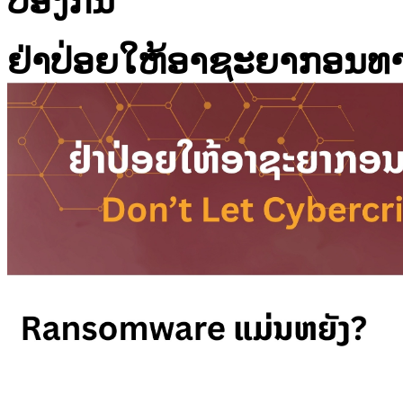
ປ້ອງກັນ
ຢ່າປ່ອຍໃຫ້ອາຊະຍາກອນທາງ