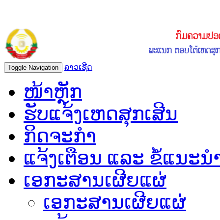
ລາວເຊີດ
Toggle Navigation
ໜ້າຫຼັກ
ຮັບແຈ້ງເຫດສຸກເສີນ
ກິດຈະກຳ
ແຈ້ງເຕືອນ ແລະ ຂໍ້ແນະນ
ເອກະສານເຜີຍແຜ່
ເອກະສານເຜີຍແຜ່