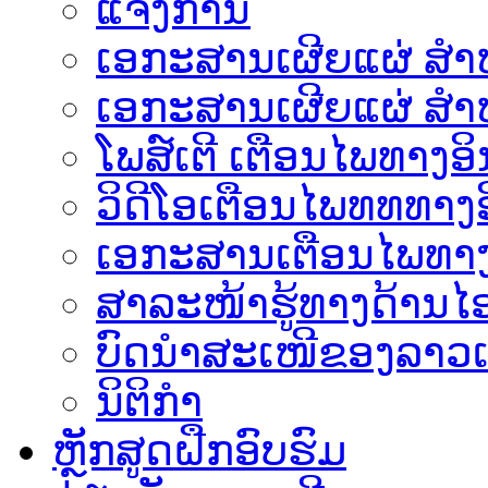
ແຈ້ງການ
ເອກະສານເຜີຍແຜ່ ສຳຫລ
ເອກະສານເຜີຍແຜ່ ສຳຫ
ໂພສ໌ເຕີ ເຕືອນໄພທາງອິ
ວິດີໂອເຕືອນໄພທທທາງອ
ເອ​ກະ​ສານເຕືອນໄພທາງ
ສາລະໜ້າຮູ້ທາງດ້ານໄອ
ບົດນຳສະເໜີຂອງລາວເ
ນິຕິກຳ
ຫຼັກສູດຝືກອົບຮົມ