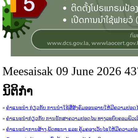
Meesaisak
09 June 2026
43
ນິ​ຕິ​ກໍາ
»
ຄໍາແນະນໍາ ກ່ຽວກັບ ການນໍາໃຊ້ສື່ສັງຄົມອອນລາຍໃຫ້ມີຄວາມປອດ
»
ຄຳແນະນຳກ່ຽວກັບ ການຮັກສາຄວາມປອດໄພ ທາງລະບົບຄອມພິວເຕ
»
ຄຳແນະນຳການສ້າງ,ພັດທະນາ ແລະ ຄຸ້ມຄອງເວັບໄຊໃຫ້ມີຄວາມປ