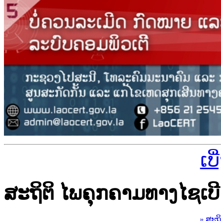
ເບ
ສະຖິຕິ ໄພຄຸກຄາມທາງໄຊເບີ
» ສະຖ