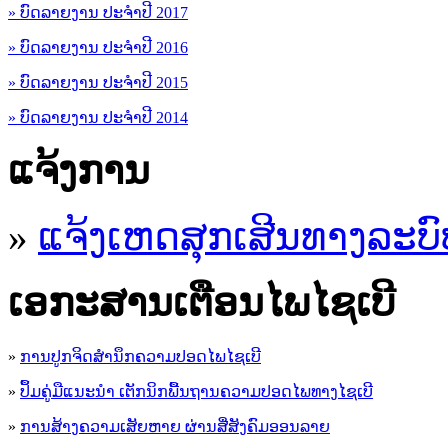
» ບົດລາຍງານ ປະຈຳປີ 2017
» ບົດລາຍງານ ປະຈຳປີ 2016
» ບົດລາຍງານ ປະຈຳປີ 2015
» ບົດລາຍງານ ປະຈຳປີ 2014
ແຈ້ງການ
»
ແຈ້ງເຫດສຸກເສີນທາງລະບົ
ເອ​ກະ​ສານເຕືອນໄພໄຊເບີ
»
ການປູກຈິດສໍານຶກຄວາມປອດໄພໄຊເບີ
»
ປຶ້ມຄູ່ມືແນະນໍາ ເຕັກນິກພື້ນຖານຄວາມປອດໄພທາງໄຊເບີ
»
ການສ້າງຄວາມເສັຍຫາຍ ຜ່ານສື່ສັງຄົມອອນລາຍ