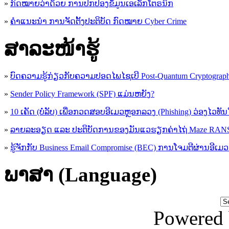
»
ກົດໝາຍວ່າດ້ວຍ ການປົກປ້ອງຂໍ້ມູນເອເລັກໂຕຣນິກ
»
ຄຳແນະນຳ ການຈັດຕັ້ງປະຕິບັດ ກົດໝາຍ Cyber Crime
ສາລະໜ້າຮູ້
»
ບົດຄວາມຮູ້ກ່ຽວກັບຄວາມປອດໄພໄຊເບີ Post-Quantum Cryptogra
»
Sender Policy Framework (SPF) ແມ່ນຫຍັງ?
»
10 ເຄັດ (ບໍ່ລັບ) ເພື່ອກວດສອບອີເມວຫຼອກລວງ (Phishing) ວ່ອງໄວທັ
»
ລາຍລະອຽດ ແລະ ປະຕິບັດການຂອງມັນແວຮຽກຄ່າໄຖ່ Maze R
»
ຮູ້​ຈັກກັບ​ Business Email Compromise (BEC) ການ​ໂຈມ​ຕີ​ຜ່ານ​ອີ​ເມວ ​
ພາສາ (Language)
Powered