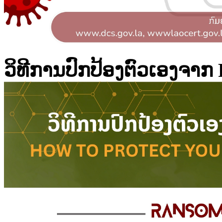
ວິທີການປົກປ້ອງຕົວເອງ