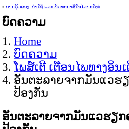
»
ການຄຸ້ມຄອງ, ນໍາໃຊ້ ແລະ ພັດທະນາສື່ໃນໄລຍະໃໝ່
ບົດຄວາມ
Home
ບົດຄວາມ
ໂພສ໌ເຕີ ເຕືອນໄພທາງອິນເຕ
ອັນຕະລາຍຈາກມັນແວຮຽກຄ
ປ້ອງກັນ
ອັນຕະລາຍຈາກມັນແວຮຽກຄ່າ