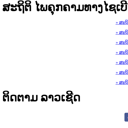
ສະຖິຕິ ໄພຄຸກຄາມທາງໄຊເບີ
» ສະຖ
» ສະຖ
» ສະຖ
» ສະຖ
» ສະຖ
» ສະຖ
» ສະຖ
ຕິດຕາມ ລາວເຊີດ