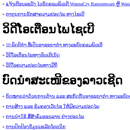
»
ແຈ້ງເຕືອນລະວັງ ໄວຣັດຄອມພິວເຕີ WannaCry Ransomware ຫຼື Wana
»
ກາຕູນການຮັກສາຄວາມປອດໄພ ທາງໄຊເບີ
ວິດີໂອເຕືອນໄພໄຊເບີ
»
10 ພຶດຕິກໍາ ທີ່ເປັນອາຊະຍາກໍາ ທາງລະບົບຄອມພິວເຕີ
»
ວີດີໂອເຕືອນໄພທາງອິນເຕີເນັດ
»
ວ​ີ​ດີ​ໂອ​ຄວາມ​ປອດ​ໄພ​ທາງ​ມື​ຖື
ບົດນຳສະເໜີຂອງລາວເຊີດ
»
ກົດໝາຍວ່າດ້ວຍການຕ້ານ ແລະ ສະກັດກັ້ນອາຊະຍາກຳ ທາງລະບົບ
»
ການສ້າງ ແລະ ຄຸ້ມຄອງເວັບໄຊ ໃຫ້ມີຄວາມປອດໄພ
»
ການນຳໃຊ້ ສື່ສັງຄົມອອນລາຍ ຢ່າງປອດໄພ
»
ການ​ປົກ​ປ້ອງ​ຂໍ້​ມູນ​ເອ​ເລັກ​ໂຕ​ຣ​ນິກ