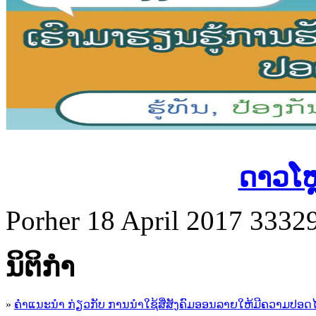
ດາວໂຫ
Porher
18 April 2017
33329
ນິ​ຕິ​ກໍາ
»
ຄໍາແນະນໍາ ກ່ຽວກັບ ການນໍາໃຊ້ສື່ສັງຄົມອອນລາຍໃຫ້ມີຄວາມປອດ