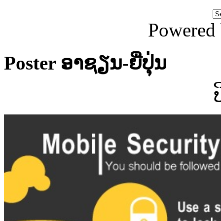
Powered
Poster ອາຊຽນ-ຍີ່ປຸ່ນ