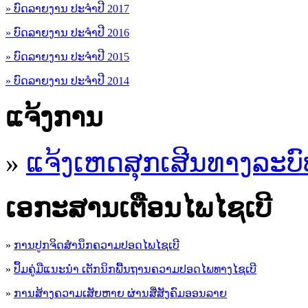
» ບົດລາຍງານ ປະຈຳປີ 2017
» ບົດລາຍງານ ປະຈຳປີ 2016
» ບົດລາຍງານ ປະຈຳປີ 2015
» ບົດລາຍງານ ປະຈຳປີ 2014
ແຈ້ງການ
»
ແຈ້ງເຫດສຸກເສີນທາງລະບົ
ເອ​ກະ​ສານເຕືອນໄພໄຊເບີ
»
ການປູກຈິດສໍານຶກຄວາມປອດໄພໄຊເບີ
»
ປຶ້ມຄູ່ມືແນະນໍາ ເຕັກນິກພື້ນຖານຄວາມປອດໄພທາງໄຊເບີ
»
ການສ້າງຄວາມເສັຍຫາຍ ຜ່ານສື່ສັງຄົມອອນລາຍ