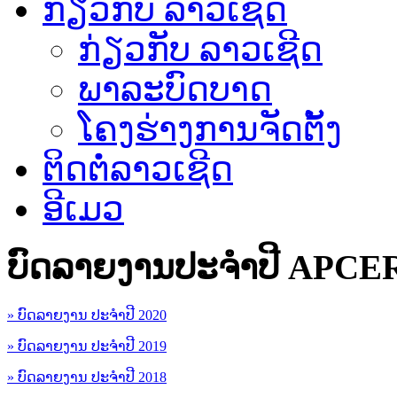
ກ່ຽວກັບ ລາວເຊີດ
ກ່ຽວກັບ ລາວເຊີດ
ພາລະບົດບາດ
ໂຄງຮ່າງການຈັດຕັ້ງ
ຕິດຕໍ່ລາວເຊີດ
ອີເມວ
ບົດລາຍງານປະຈຳປີ APCE
» ບົດລາຍງານ ປະຈຳປີ 2020
» ບົດລາຍງານ ປະຈຳປີ 2019
» ບົດລາຍງານ ປະຈຳປີ 2018