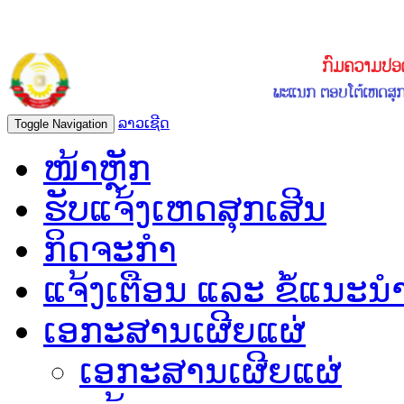
ລາວເຊີດ
Toggle Navigation
ໜ້າຫຼັກ
ຮັບແຈ້ງເຫດສຸກເສີນ
ກິດຈະກຳ
ແຈ້ງເຕືອນ ແລະ ຂໍ້ແນະນ
ເອກະສານເຜີຍແຜ່
ເອກະສານເຜີຍແຜ່