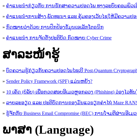
»
ຄຳແນະນຳກ່ຽວກັບ ການຮັກສາຄວາມປອດໄພ ທາງລະບົບຄອມພິວເຕ
»
ຄຳແນະນຳການສ້າງ,ພັດທະນາ ແລະ ຄຸ້ມຄອງເວັບໄຊໃຫ້ມີຄວາມປ
»
ກົດໝາຍວ່າດ້ວຍ ການປົກປ້ອງຂໍ້ມູນເອເລັກໂຕຣນິກ
»
ຄຳແນະນຳ ການຈັດຕັ້ງປະຕິບັດ ກົດໝາຍ Cyber Crime
ສາລະໜ້າຮູ້
»
ບົດຄວາມຮູ້ກ່ຽວກັບຄວາມປອດໄພໄຊເບີ Post-Quantum Cryptogra
»
Sender Policy Framework (SPF) ແມ່ນຫຍັງ?
»
10 ເຄັດ (ບໍ່ລັບ) ເພື່ອກວດສອບອີເມວຫຼອກລວງ (Phishing) ວ່ອງໄວທັ
»
ລາຍລະອຽດ ແລະ ປະຕິບັດການຂອງມັນແວຮຽກຄ່າໄຖ່ Maze R
»
ຮູ້​ຈັກກັບ​ Business Email Compromise (BEC) ການ​ໂຈມ​ຕີ​ຜ່ານ​ອີ​ເມວ ​
ພາສາ (Language)