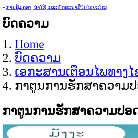
»
ການຄຸ້ມຄອງ, ນໍາໃຊ້ ແລະ ພັດທະນາສື່ໃນໄລຍະໃໝ່
ບົດຄວາມ
Home
ບົດຄວາມ
ເອ​ກະ​ສານເຕືອນໄພທາງໄຊ
ກາຕູນການຮັກສາຄວາມປ
ກາຕູນການຮັກສາຄວາມປອດ