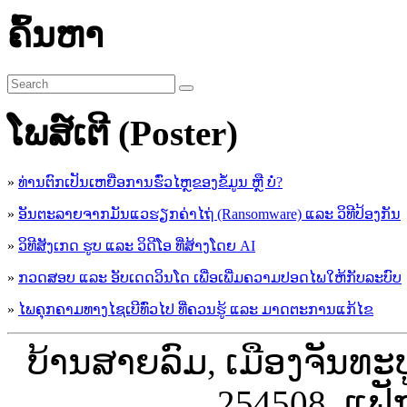
ຄົ້ນຫາ
ໂພສ໌ເຕີ (Poster)
»
ທ່ານຕົກເປັນເຫຍື່ອການຮົ່ວໄຫຼຂອງຂໍ້ມູນ ຫຼື ບໍ່?
»
ອັນຕະລາຍຈາກມັນແວຮຽກຄ່າໄຖ່ (Ransomware) ແລະ ວິທີປ້ອງກັນ
»
ວິທີສັງເກດ ຮູບ ແລະ ວິດີໂອ ທີ່ສ້າງໂດຍ AI
»
ກວດສອບ ແລະ ອັບເດດວິນໂດ ເພື່ອເພີ່ມຄວາມປອດໄພໃຫ້ກັບລະບົບ
»
ໄພຄຸກຄາມທາງໄຊເບີທົ່ວໄປ ທີ່ຄວນຮູ້ ແລະ ມາດຕະການແກ້ໄຂ
ບ້ານສາຍລົມ, ເມືອງຈັນທະ
254508, ແຟັ