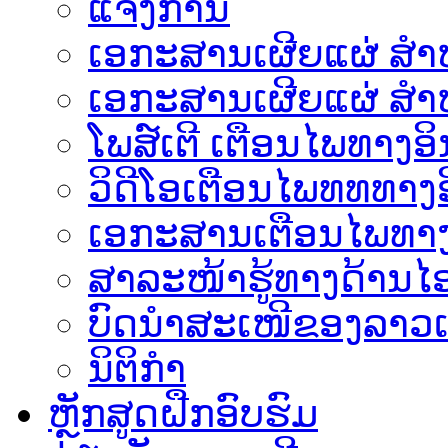
ແຈ້ງການ
ເອກະສານເຜີຍແຜ່ ສຳຫລ
ເອກະສານເຜີຍແຜ່ ສຳຫ
ໂພສ໌ເຕີ ເຕືອນໄພທາງອິ
ວິດີໂອເຕືອນໄພທທທາງອ
ເອ​ກະ​ສານເຕືອນໄພທາງ
ສາລະໜ້າຮູ້ທາງດ້ານໄອ
ບົດນຳສະເໜີຂອງລາວເ
ນິຕິກຳ
ຫຼັກສູດຝືກອົບຮົມ