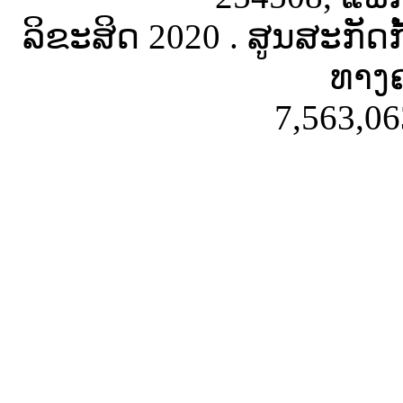
ລິຂະສິດ 2020 . ສູນສະກັດ
ທາງຄ
7,563,06