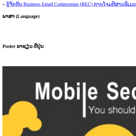
»
ຮູ້​ຈັກກັບ​ Business Email Compromise (BEC) ການ​ໂຈມ​ຕີ​ຜ່ານ​ອີ​ເມວ ​
ພາສາ (Language)
Poster ອາຊຽນ-ຍີ່ປຸ່ນ