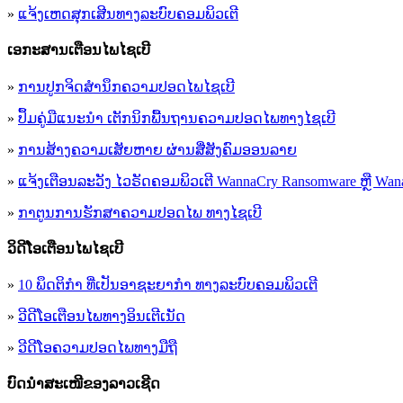
»
ແຈ້ງເຫດສຸກເສີນທາງລະບົບຄອມພິວເຕີ
ເອ​ກະ​ສານເຕືອນໄພໄຊເບີ
»
ການປູກຈິດສໍານຶກຄວາມປອດໄພໄຊເບີ
»
ປຶ້ມຄູ່ມືແນະນໍາ ເຕັກນິກພື້ນຖານຄວາມປອດໄພທາງໄຊເບີ
»
ການສ້າງຄວາມເສັຍຫາຍ ຜ່ານສື່ສັງຄົມອອນລາຍ
»
ແຈ້ງເຕືອນລະວັງ ໄວຣັດຄອມພິວເຕີ WannaCry Ransomware ຫຼື Wana
»
ກາຕູນການຮັກສາຄວາມປອດໄພ ທາງໄຊເບີ
ວິດີໂອເຕືອນໄພໄຊເບີ
»
10 ພຶດຕິກໍາ ທີ່ເປັນອາຊະຍາກໍາ ທາງລະບົບຄອມພິວເຕີ
»
ວີດີໂອເຕືອນໄພທາງອິນເຕີເນັດ
»
ວ​ີ​ດີ​ໂອ​ຄວາມ​ປອດ​ໄພ​ທາງ​ມື​ຖື
ບົດນຳສະເໜີຂອງລາວເຊີດ