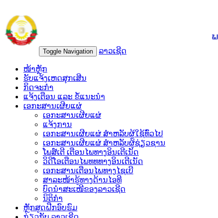
ລາວເຊີດ
Toggle Navigation
ໜ້າຫຼັກ
ຮັບແຈ້ງເຫດສຸກເສີນ
ກິດຈະກຳ
ແຈ້ງເຕືອນ ແລະ ຂໍ້ແນະນຳ
ເອກະສານເຜີຍແຜ່
ເອກະສານເຜີຍແຜ່
ແຈ້ງການ
ເອກະສານເຜີຍແຜ່ ສຳຫລັບຜູ້ໃຊ້ທົ່ວໄປ
ເອກະສານເຜີຍແຜ່ ສຳຫລັບຜູ້ຊ່ຽວຊານ
ໂພສ໌ເຕີ ເຕືອນໄພທາງອິນເຕີເນັດ
ວິດີໂອເຕືອນໄພທທທາງອິນເຕີເນັດ
ເອ​ກະ​ສານເຕືອນໄພທາງໄຊເບີ
ສາລະໜ້າຮູ້ທາງດ້ານໄອທີ
ບົດນຳສະເໜີຂອງລາວເຊີດ
ນິຕິກຳ
ຫຼັກສູດຝືກອົບຮົມ
ກ່ຽວກັບ ລາວເຊີດ