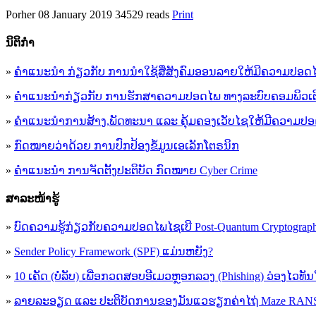
Porher
08 January 2019
34529 reads
Print
ນິ​ຕິ​ກໍາ
»
ຄໍາແນະນໍາ ກ່ຽວກັບ ການນໍາໃຊ້ສື່ສັງຄົມອອນລາຍໃຫ້ມີຄວາມປອດ
»
ຄຳແນະນຳກ່ຽວກັບ ການຮັກສາຄວາມປອດໄພ ທາງລະບົບຄອມພິວເຕ
»
ຄຳແນະນຳການສ້າງ,ພັດທະນາ ແລະ ຄຸ້ມຄອງເວັບໄຊໃຫ້ມີຄວາມປ
»
ກົດໝາຍວ່າດ້ວຍ ການປົກປ້ອງຂໍ້ມູນເອເລັກໂຕຣນິກ
»
ຄຳແນະນຳ ການຈັດຕັ້ງປະຕິບັດ ກົດໝາຍ Cyber Crime
ສາລະໜ້າຮູ້
»
ບົດຄວາມຮູ້ກ່ຽວກັບຄວາມປອດໄພໄຊເບີ Post-Quantum Cryptogra
»
Sender Policy Framework (SPF) ແມ່ນຫຍັງ?
»
10 ເຄັດ (ບໍ່ລັບ) ເພື່ອກວດສອບອີເມວຫຼອກລວງ (Phishing) ວ່ອງໄວທັ
»
ລາຍລະອຽດ ແລະ ປະຕິບັດການຂອງມັນແວຮຽກຄ່າໄຖ່ Maze R