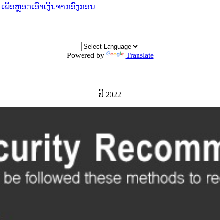
ເພື່ອ​ຫຼອກ​ເອົາ​ເງິນ​ຈາກ​ອົງກອນ
Powered by
Translate
ປີ 2022