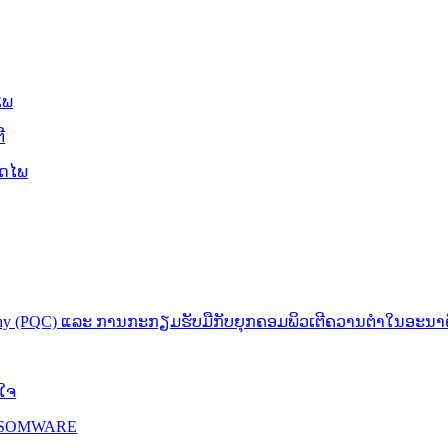
ໄພ
ີ
ອດໄພ
phy (PQC) ແລະ ການກະກຽມຮັບມືກັບຍຸກຄອມພິວເຕີຄວານຕໍາໃນອະນາຄົ
ນໃຈ
ANSOMWARE