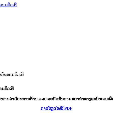
ຄອມພິວເຕີ
ບົບຄອມພິວເຕີ
ມພິວເຕີ
ດໝາຍວ່າດ້ວຍການຕ້ານ ແລະ ສະກັດກັ້ນອາຊະຍາກຳທາງລະບົບຄອມພິວ
ດາວໂຫຼດໄຟລ໌ PDF