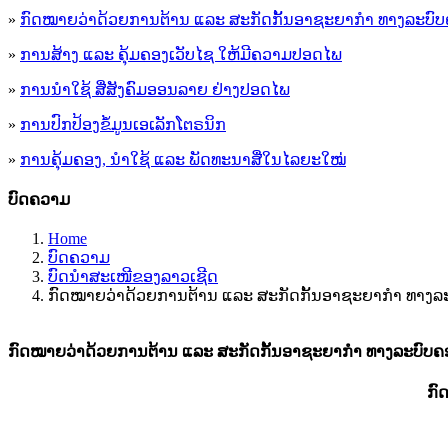
»
ກົດໝາຍວ່າດ້ວຍການຕ້ານ ແລະ ສະກັດກັ້ນອາຊະຍາກຳ ທາງລະບົບ
»
ການສ້າງ ແລະ ຄຸ້ມຄອງເວັບໄຊ ໃຫ້ມີຄວາມປອດໄພ
»
ການນຳໃຊ້ ສື່ສັງຄົມອອນລາຍ ຢ່າງປອດໄພ
»
ການ​ປົກ​ປ້ອງ​ຂໍ້​ມູນ​ເອ​ເລັກ​ໂຕ​ຣ​ນິກ
»
ການຄຸ້ມຄອງ, ນໍາໃຊ້ ແລະ ພັດທະນາສື່ໃນໄລຍະໃໝ່
ບົດຄວາມ
Home
ບົດຄວາມ
ບົດນຳສະເໜີຂອງລາວເຊີດ
ກົດໝາຍວ່າດ້ວຍການຕ້ານ ແລະ ສະກັດກັ້ນອາຊະຍາກຳ ທາງລະ
ກົດໝາຍວ່າດ້ວຍການຕ້ານ ແລະ ສະກັດກັ້ນອາຊະຍາກຳ ທາງລະບົບຄອ
ກົ