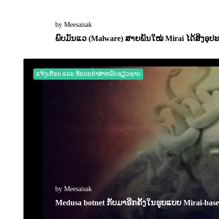
by Meesaisak
ພົບມັນແວ (Malware) ສາຍພັນໃໝ່ Mirai ໄດ້ສິງອຸ
06 March 2023
0
2038
ແຈ້ງເຕືອນ ແລະ ຂໍ້ແນະນຳສຳຫລັບຊຽ່ວຊານ
by Meesaisak
Medusa botnet ກັບມາອີກຄັ້ງໃນຮູບແບບ Mirai-base