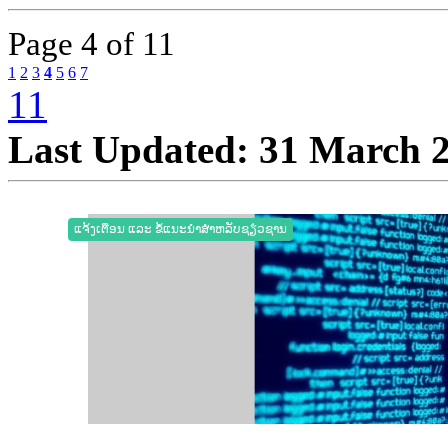
Page
4 of 11
1
2
3
4
5
6
7
11
Last Updated: 31 March 
ແຈ້ງເຕືອນ ແລະ ຂໍ້ແນະນຳສຳຫລັບຊຽ່ວຊານ