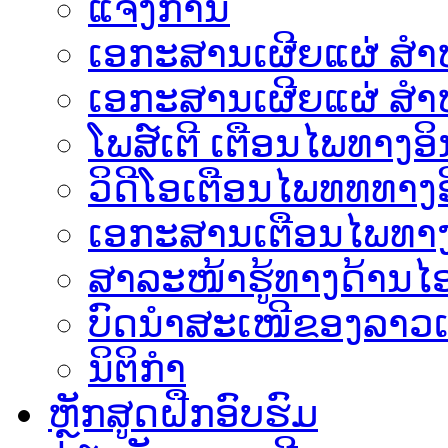
ແຈ້ງການ
ເອກະສານເຜີຍແຜ່ ສຳຫລ
ເອກະສານເຜີຍແຜ່ ສຳຫ
ໂພສ໌ເຕີ ເຕືອນໄພທາງອິ
ວິດີໂອເຕືອນໄພທທທາງອ
ເອ​ກະ​ສານເຕືອນໄພທາງ
ສາລະໜ້າຮູ້ທາງດ້ານໄອ
ບົດນຳສະເໜີຂອງລາວເ
ນິຕິກຳ
ຫຼັກສູດຝືກອົບຮົມ