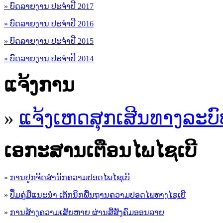
» ບົດລາຍງານ ປະຈຳປີ 2017
» ບົດລາຍງານ ປະຈຳປີ 2016
» ບົດລາຍງານ ປະຈຳປີ 2015
» ບົດລາຍງານ ປະຈຳປີ 2014
ແຈ້ງການ
»
ແຈ້ງເຫດສຸກເສີນທາງລະບົ
ເອ​ກະ​ສານເຕືອນໄພໄຊເບີ
»
ການປູກຈິດສໍານຶກຄວາມປອດໄພໄຊເບີ
»
ປຶ້ມຄູ່ມືແນະນໍາ ເຕັກນິກພື້ນຖານຄວາມປອດໄພທາງໄຊເບີ
»
ການສ້າງຄວາມເສັຍຫາຍ ຜ່ານສື່ສັງຄົມອອນລາຍ