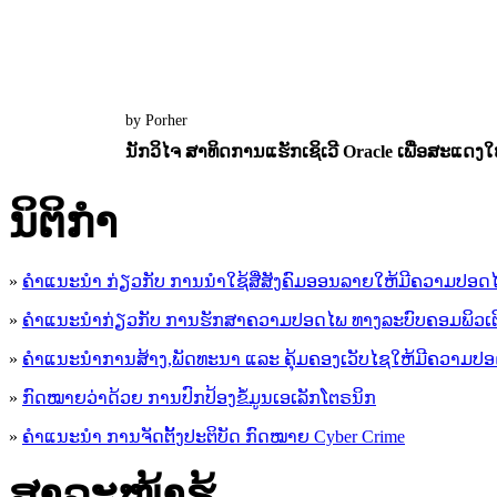
by Porher
ນັກວິໄຈ ສາທິດການແຮັກເຊິເວີ Oracle ເພື່ອສະແດງໃຫ
12 July 2022
0
5204
ນິ​ຕິ​ກໍາ
»
ຄໍາແນະນໍາ ກ່ຽວກັບ ການນໍາໃຊ້ສື່ສັງຄົມອອນລາຍໃຫ້ມີຄວາມປອດ
»
ຄຳແນະນຳກ່ຽວກັບ ການຮັກສາຄວາມປອດໄພ ທາງລະບົບຄອມພິວເຕ
»
ຄຳແນະນຳການສ້າງ,ພັດທະນາ ແລະ ຄຸ້ມຄອງເວັບໄຊໃຫ້ມີຄວາມປ
»
ກົດໝາຍວ່າດ້ວຍ ການປົກປ້ອງຂໍ້ມູນເອເລັກໂຕຣນິກ
»
ຄຳແນະນຳ ການຈັດຕັ້ງປະຕິບັດ ກົດໝາຍ Cyber Crime
ສາລະໜ້າຮູ້