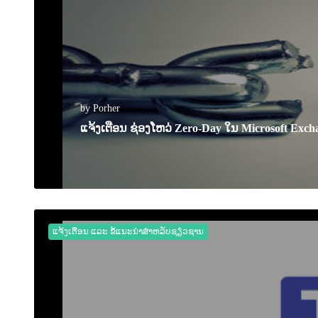
by Porher
ແຈ້ງເຕືອນ ຊ່ອງໂຫວ່ Zero-Day ໃນ Microsoft Ex
03 October 2022
0
2313
ແຈ້ງເຕືອນ ແລະ ຂໍ້ແນະນຳສຳຫລັບຊຽ່ວຊານ