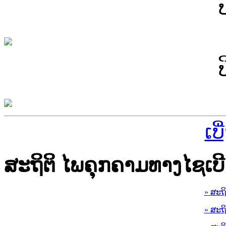
ເບ
ສະຖິຕິ ໄພຄຸກຄາມທາງໄຊເບີ
» ສະຖ
» ສະຖ