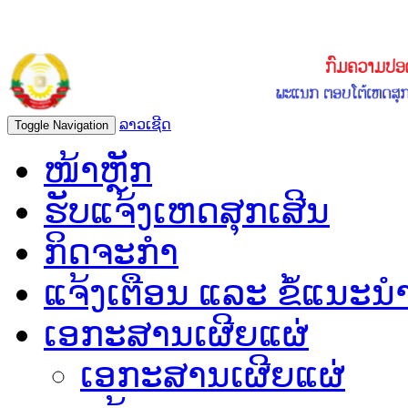
ລາວເຊີດ
Toggle Navigation
ໜ້າຫຼັກ
ຮັບແຈ້ງເຫດສຸກເສີນ
ກິດຈະກຳ
ແຈ້ງເຕືອນ ແລະ ຂໍ້ແນະນ
ເອກະສານເຜີຍແຜ່
ເອກະສານເຜີຍແຜ່