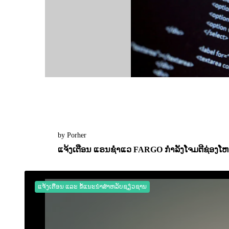
by Porher
ແຈ້ງເຕືອນ ແຣນຊຳແວ FARGO ກຳລັງໂຈມຕີຊ່ອງໂຫວ
05 October 2022
0
2234
ແຈ້ງເຕືອນ ແລະ ຂໍ້ແນະນຳສຳຫລັບຊຽ່ວຊານ