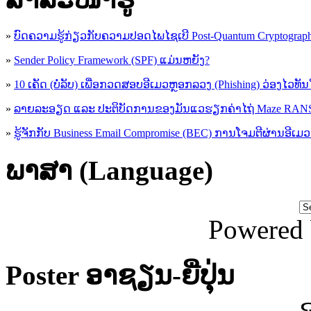
»
ບົດຄວາມຮູ້ກ່ຽວກັບຄວາມປອດໄພໄຊເບີ Post-Quantum Cryptogra
»
Sender Policy Framework (SPF) ແມ່ນຫຍັງ?
»
10 ເຄັດ (ບໍ່ລັບ) ເພື່ອກວດສອບອີເມວຫຼອກລວງ (Phishing) ວ່ອງໄວທັ
»
ລາຍລະອຽດ ແລະ ປະຕິບັດການຂອງມັນແວຮຽກຄ່າໄຖ່ Maze R
»
ຮູ້​ຈັກກັບ​ Business Email Compromise (BEC) ການ​ໂຈມ​ຕີ​ຜ່ານ​ອີ​ເມວ ​
ພາສາ (Language)
Powered
Poster ອາຊຽນ-ຍີ່ປຸ່ນ