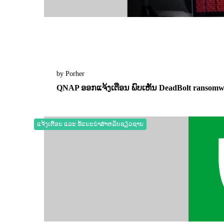
by Porher
QNAP ອອກແຈ້ງເຕືອນ ພົບເຫັນ DeadBolt ransomwa
16 September 2022
0
2382
ແຈ້ງເຕືອນ ແລະ ຂໍ້ແນະນຳສຳຫລັບຊຽ່ວຊານ