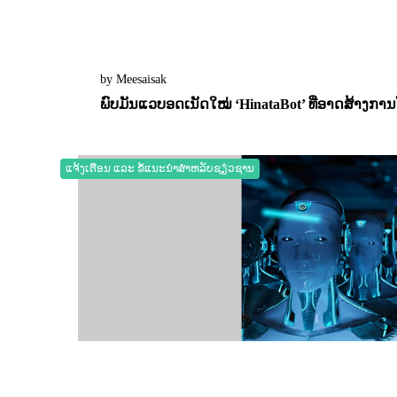
by Meesaisak
ພົບມັນແວບອດເນັດໃໝ່ ‘HinataBot’ ທີ່ອາດສ້າງກາ
31 March 2023
0
2229
ແຈ້ງເຕືອນ ແລະ ຂໍ້ແນະນຳສຳຫລັບຊຽ່ວຊານ