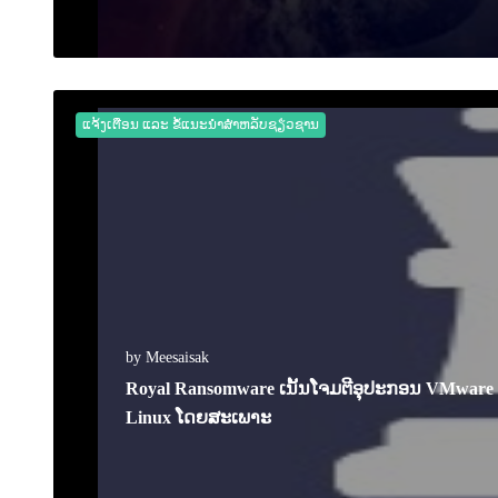
17 February 2023
0
2535
ແຈ້ງເຕືອນ ແລະ ຂໍ້ແນະນຳສຳຫລັບຊຽ່ວຊານ
by Meesaisak
Royal Ransomware ເນັ້ນໂຈມຕີອຸປະກອນ VMware 
Linux ໂດຍສະເພາະ