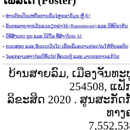
ໂພສ໌ເຕີ (Poster)
»
ທ່ານຕົກເປັນເຫຍື່ອການຮົ່ວໄຫຼຂອງຂໍ້ມູນ ຫຼື ບໍ່?
»
ອັນຕະລາຍຈາກມັນແວຮຽກຄ່າໄຖ່ (Ransomware) ແລະ ວິທີປ້ອງກັນ
»
ວິທີສັງເກດ ຮູບ ແລະ ວິດີໂອ ທີ່ສ້າງໂດຍ AI
»
ກວດສອບ ແລະ ອັບເດດວິນໂດ ເພື່ອເພີ່ມຄວາມປອດໄພໃຫ້ກັບລະບົບ
»
ໄພຄຸກຄາມທາງໄຊເບີທົ່ວໄປ ທີ່ຄວນຮູ້ ແລະ ມາດຕະການແກ້ໄຂ
ບ້ານສາຍລົມ, ເມືອງຈັນທະ
254508, ແຟັ
ລິຂະສິດ 2020 . ສູນສະກັດ
ທາງຄ
7,552,53