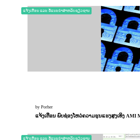
0
2204
ແຈ້ງເຕືອນ ແລະ ຂໍ້ແນະນຳສຳຫລັບຊຽ່ວຊານ
by Porher
ແຈ້ງເຕືອນ ພົບຊ່ອງໂຫວ່ຄວາມຮຸນແຮງສູງເທິງ AMI
13 December 2022
0
2625
ແຈ້ງເຕືອນ ແລະ ຂໍ້ແນະນຳສຳຫລັບຊຽ່ວຊານ