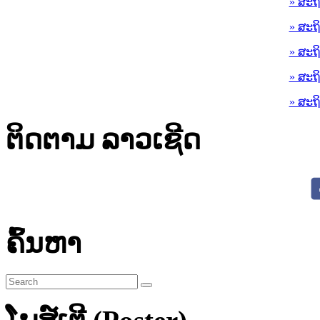
» ສະຖ
» ສະຖ
» ສະຖ
» ສະຖ
» ສະຖ
ຕິດຕາມ ລາວເຊີດ
ຄົ້ນຫາ