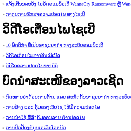
»
ແຈ້ງເຕືອນລະວັງ ໄວຣັດຄອມພິວເຕີ WannaCry Ransomware ຫຼື Wana
»
ກາຕູນການຮັກສາຄວາມປອດໄພ ທາງໄຊເບີ
ວິດີໂອເຕືອນໄພໄຊເບີ
»
10 ພຶດຕິກໍາ ທີ່ເປັນອາຊະຍາກໍາ ທາງລະບົບຄອມພິວເຕີ
»
ວີດີໂອເຕືອນໄພທາງອິນເຕີເນັດ
»
ວ​ີ​ດີ​ໂອ​ຄວາມ​ປອດ​ໄພ​ທາງ​ມື​ຖື
ບົດນຳສະເໜີຂອງລາວເຊີດ
»
ກົດໝາຍວ່າດ້ວຍການຕ້ານ ແລະ ສະກັດກັ້ນອາຊະຍາກຳ ທາງລະບົບ
»
ການສ້າງ ແລະ ຄຸ້ມຄອງເວັບໄຊ ໃຫ້ມີຄວາມປອດໄພ
»
ການນຳໃຊ້ ສື່ສັງຄົມອອນລາຍ ຢ່າງປອດໄພ
»
ການ​ປົກ​ປ້ອງ​ຂໍ້​ມູນ​ເອ​ເລັກ​ໂຕ​ຣ​ນິກ