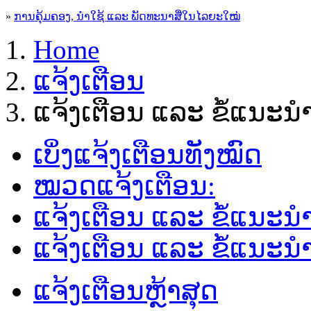
»
ການຄຸ້ມຄອງ, ນໍາໃຊ້ ແລະ ພັດທະນາສື່ໃນໄລຍະໃໝ່
Home
ແຈ້ງເຕືອນ
ແຈ້ງເຕືອນ ແລະ ຂໍ້ແນະ
ເບິ່ງແຈ້ງເຕືອນທັງໝົດ
ໝວດແຈ້ງເຕືອນ:
ແຈ້ງເຕືອນ ແລະ ຂໍ້ແນະ
ແຈ້ງເຕືອນ ແລະ ຂໍ້ແນະນຳຜ
ແຈ້ງເຕືອນຫຼ້າສຸດ