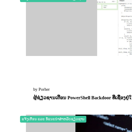
by Porher
ຜູ້ຊ່ຽວຊານເຕືອນ PowerShell Backdoor ທີ່ເຊື່ອງຢ
03 November 2022
0
2270
ແຈ້ງເຕືອນ ແລະ ຂໍ້ແນະນຳສຳຫລັບຊຽ່ວຊານ