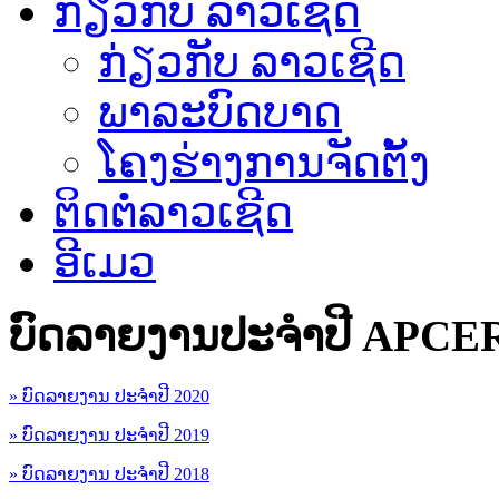
ກ່ຽວກັບ ລາວເຊີດ
ກ່ຽວກັບ ລາວເຊີດ
ພາລະບົດບາດ
ໂຄງຮ່າງການຈັດຕັ້ງ
ຕິດຕໍ່ລາວເຊີດ
ອີເມວ
ບົດລາຍງານປະຈຳປີ APCE
» ບົດລາຍງານ ປະຈຳປີ 2020
» ບົດລາຍງານ ປະຈຳປີ 2019
» ບົດລາຍງານ ປະຈຳປີ 2018