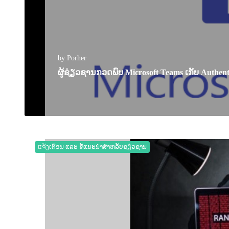
by Porher
ຜູ້ຊ່ຽວຊານກວດພົບ Microsoft Teams ເກັບ Authenti
28 September 2022
0
2269
ແຈ້ງເຕືອນ ແລະ ຂໍ້ແນະນຳສຳຫລັບຊຽ່ວຊານ