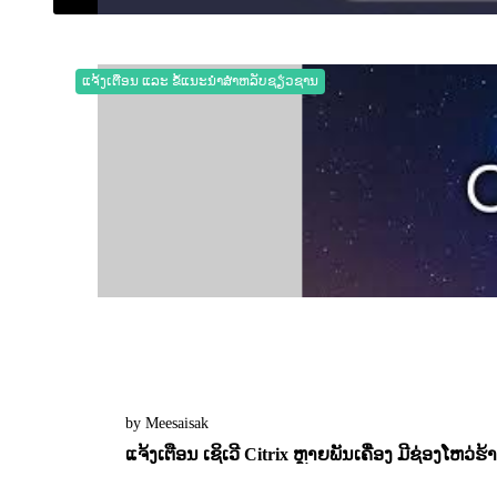
17 February 2023
0
2323
ແຈ້ງເຕືອນ ແລະ ຂໍ້ແນະນຳສຳຫລັບຊຽ່ວຊານ
by Meesaisak
ແຈ້ງເຕືອນ ເຊິເວີ Citrix ຫຼາຍພັນເຄື່ອງ ມີຊ່ອງໂຫວ່ຮ
16 January 2023