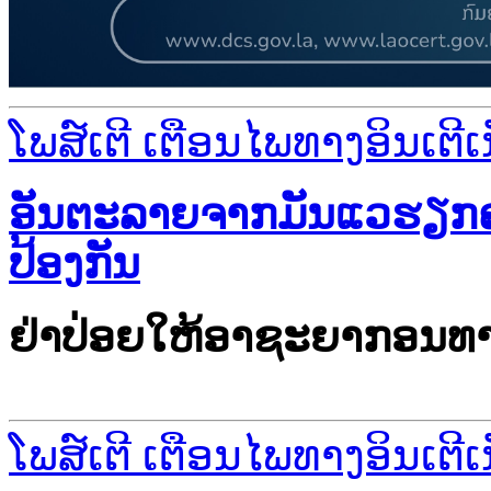
ໂພສ໌ເຕີ ເຕືອນໄພທາງອິນເຕີເ
ອັນຕະລາຍຈາກມັນແວຮຽກຄ່າ
ປ້ອງກັນ
ຢ່າປ່ອຍໃຫ້ອາຊະຍາກອນທາງ
ໂພສ໌ເຕີ ເຕືອນໄພທາງອິນເຕີເ