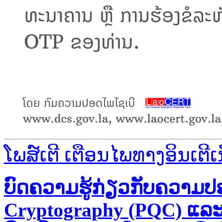
ໂພສ໌ເຕີ ເຕືອນໄພທາງອິນເຕີເ
ບົດຄວາມຮູ້ກ່ຽວກັບຄວາມປ
Cryptography (PQC) ແລ