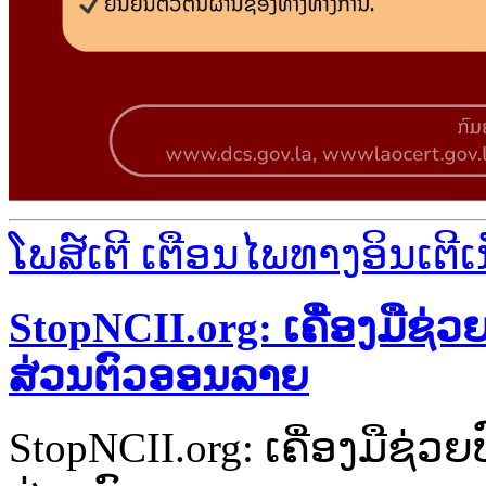
ໂພສ໌ເຕີ ເຕືອນໄພທາງອິນເຕີເ
StopNCII.org: ເຄື່ອງມືຊ່ວ
ສ່ວນຕົວອອນລາຍ
StopNCII.org: ເຄື່ອງມືຊ່ວ