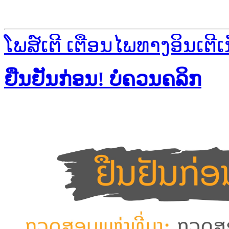
ໂພສ໌ເຕີ ເຕືອນໄພທາງອິນເຕີເ
ຢືນຢັນກ່ອນ! ບໍ່ຄວນຄລິກ