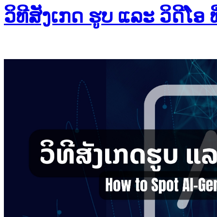
ວິທີສັງເກດ ຮູບ ແລະ ວິດີໂອ 