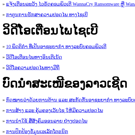
»
ແຈ້ງເຕືອນລະວັງ ໄວຣັດຄອມພິວເຕີ WannaCry Ransomware ຫຼື Wana
»
ກາຕູນການຮັກສາຄວາມປອດໄພ ທາງໄຊເບີ
ວິດີໂອເຕືອນໄພໄຊເບີ
»
10 ພຶດຕິກໍາ ທີ່ເປັນອາຊະຍາກໍາ ທາງລະບົບຄອມພິວເຕີ
»
ວີດີໂອເຕືອນໄພທາງອິນເຕີເນັດ
»
ວ​ີ​ດີ​ໂອ​ຄວາມ​ປອດ​ໄພ​ທາງ​ມື​ຖື
ບົດນຳສະເໜີຂອງລາວເຊີດ
»
ກົດໝາຍວ່າດ້ວຍການຕ້ານ ແລະ ສະກັດກັ້ນອາຊະຍາກຳ ທາງລະບົບ
»
ການສ້າງ ແລະ ຄຸ້ມຄອງເວັບໄຊ ໃຫ້ມີຄວາມປອດໄພ
»
ການນຳໃຊ້ ສື່ສັງຄົມອອນລາຍ ຢ່າງປອດໄພ
»
ການ​ປົກ​ປ້ອງ​ຂໍ້​ມູນ​ເອ​ເລັກ​ໂຕ​ຣ​ນິກ