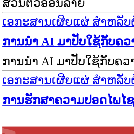
ສ່ວນຕົວອອນລາຍ
ເອກະສານເຜີຍແຜ່ ສຳຫລັບຜູ້
ການນຳ AI ມາປັບໃຊ້ກັບຄ
ການນຳ AI ມາປັບໃຊ້ກັບຄ
ເອກະສານເຜີຍແຜ່ ສຳຫລັບຜູ້
ການຮັກສາຄວາມປອດໄພໄຊເບີທ