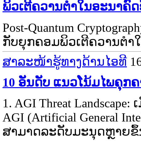
ພິວເຕີຄວານຕໍາໃນອະນາຄົດອັ
Post-Quantum Cryptogra
ກັບຍຸກຄອມພິວເຕີຄວານຕໍາໃ
ສາລະໜ້າຮູ້ທາງດ້ານໄອທີ
1
10 ອັນດັບ ແນວໂນ້ມໄພຄຸກຄ
1. AGI Threat Landscape: ເ
AGI (Artificial General Int
ສາມາດລະດັບມະນຸດຫຼາຍຂຶ້ນທ