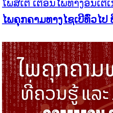
ໂພສ໌ເຕີ ເຕືອນໄພທາງອິນເຕີເ
ໄພຄຸກຄາມທາງໄຊເບີທົ່ວໄປ 