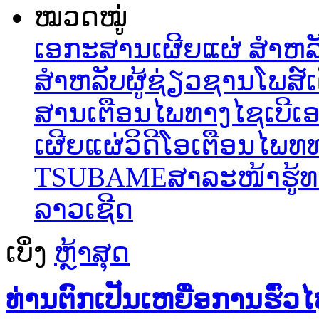
ໝວດໝູ່
ເອກະສານເຜີຍແຜ່ ສຳຫລັບ
ສຳຫລັບຜູ້ຊ່ຽວຊານ
ໂພສ໌ເ
ສານເຕືອນໄພທາງໄຊເບີ
ເ
ເຜີຍແຜ່ວິດີໂອເຕືອນໄພທທ
TSUBAME
ສາລະໜ້າຮູ້ທ
ລາວເຊີດ
ເບິ່ງ
ຫຼ້າສຸດ
ທ່ານຕົກເປັນເຫຍື່ອການຮົ່ວໄຫຼ