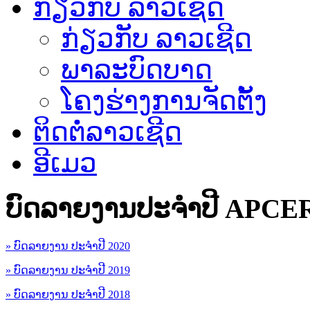
ກ່ຽວກັບ ລາວເຊີດ
ກ່ຽວກັບ ລາວເຊີດ
ພາລະບົດບາດ
ໂຄງຮ່າງການຈັດຕັ້ງ
ຕິດຕໍ່ລາວເຊີດ
ອີເມວ
ບົດລາຍງານປະຈຳປີ APCE
» ບົດລາຍງານ ປະຈຳປີ 2020
» ບົດລາຍງານ ປະຈຳປີ 2019
» ບົດລາຍງານ ປະຈຳປີ 2018