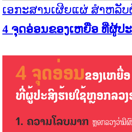
ເອກະສານເຜີຍແຜ່ ສຳຫລັບຜູ້
4 ຈຸດອ່ອນຂອງເຫຍື່ອ ທີ່ຜູ