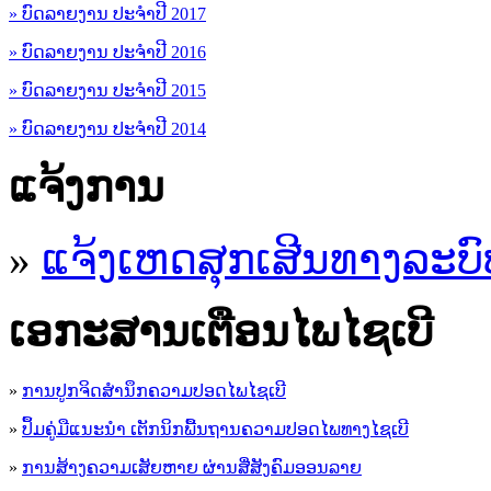
» ບົດລາຍງານ ປະຈຳປີ 2017
» ບົດລາຍງານ ປະຈຳປີ 2016
» ບົດລາຍງານ ປະຈຳປີ 2015
» ບົດລາຍງານ ປະຈຳປີ 2014
ແຈ້ງການ
»
ແຈ້ງເຫດສຸກເສີນທາງລະບົ
ເອ​ກະ​ສານເຕືອນໄພໄຊເບີ
»
ການປູກຈິດສໍານຶກຄວາມປອດໄພໄຊເບີ
»
ປຶ້ມຄູ່ມືແນະນໍາ ເຕັກນິກພື້ນຖານຄວາມປອດໄພທາງໄຊເບີ
»
ການສ້າງຄວາມເສັຍຫາຍ ຜ່ານສື່ສັງຄົມອອນລາຍ