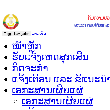
ລາວເຊີດ
Toggle Navigation
ໜ້າຫຼັກ
ຮັບແຈ້ງເຫດສຸກເສີນ
ກິດຈະກຳ
ແຈ້ງເຕືອນ ແລະ ຂໍ້ແນະນ
ເອກະສານເຜີຍແຜ່
ເອກະສານເຜີຍແຜ່