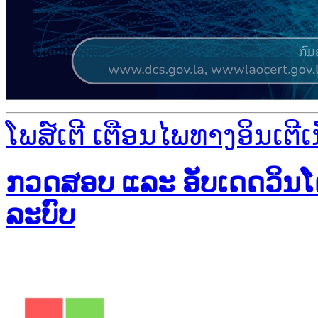
ໂພສ໌ເຕີ ເຕືອນໄພທາງອິນເຕີເ
ກວດສອບ ແລະ ອັບເດດວິນໂດ
ລະບົບ