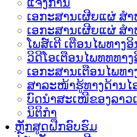
ແຈ້ງການ
ເອກະສານເຜີຍແຜ່ ສຳຫລ
ເອກະສານເຜີຍແຜ່ ສຳຫ
ໂພສ໌ເຕີ ເຕືອນໄພທາງອິ
ວິດີໂອເຕືອນໄພທທທາງອ
ເອ​ກະ​ສານເຕືອນໄພທາງ
ສາລະໜ້າຮູ້ທາງດ້ານໄອ
ບົດນຳສະເໜີຂອງລາວເ
ນິຕິກຳ
ຫຼັກສູດຝືກອົບຮົມ