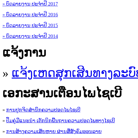
» ບົດລາຍງານ ປະຈຳປີ 2017
» ບົດລາຍງານ ປະຈຳປີ 2016
» ບົດລາຍງານ ປະຈຳປີ 2015
» ບົດລາຍງານ ປະຈຳປີ 2014
ແຈ້ງການ
»
ແຈ້ງເຫດສຸກເສີນທາງລະບົ
ເອ​ກະ​ສານເຕືອນໄພໄຊເບີ
»
ການປູກຈິດສໍານຶກຄວາມປອດໄພໄຊເບີ
»
ປຶ້ມຄູ່ມືແນະນໍາ ເຕັກນິກພື້ນຖານຄວາມປອດໄພທາງໄຊເບີ
»
ການສ້າງຄວາມເສັຍຫາຍ ຜ່ານສື່ສັງຄົມອອນລາຍ