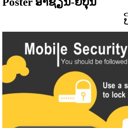
Poster ອາຊຽນ-ຍີ່ປຸ່ນ