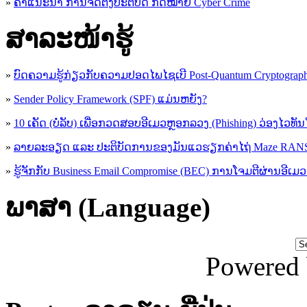
»
ຄຳແນະນຳ ການຈັດຕັ້ງປະຕິບັດ ກົດໝາຍ Cyber Crime
ສາລະໜ້າຮູ້
»
ບົດຄວາມຮູ້ກ່ຽວກັບຄວາມປອດໄພໄຊເບີ Post-Quantum Cryptogra
»
Sender Policy Framework (SPF) ແມ່ນຫຍັງ?
»
10 ເຄັດ (ບໍ່ລັບ) ເພື່ອກວດສອບອີເມວຫຼອກລວງ (Phishing) ວ່ອງໄວທັ
»
ລາຍລະອຽດ ແລະ ປະຕິບັດການຂອງມັນແວຮຽກຄ່າໄຖ່ Maze R
»
ຮູ້​ຈັກກັບ​ Business Email Compromise (BEC) ການ​ໂຈມ​ຕີ​ຜ່ານ​ອີ​ເມວ ​
ພາສາ (Language)
Powered