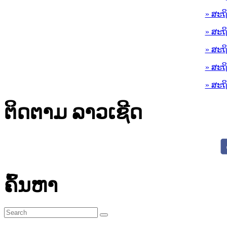
» ສະຖ
» ສະຖ
» ສະຖ
» ສະຖ
» ສະຖ
ຕິດຕາມ ລາວເຊີດ
ຄົ້ນຫາ