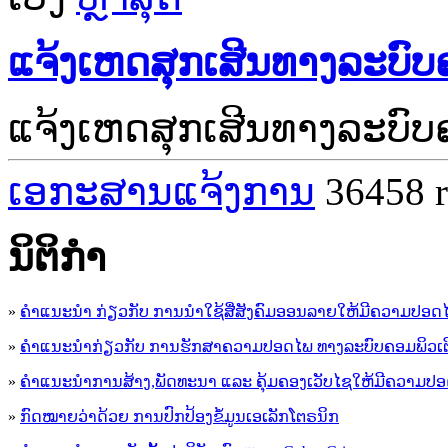
ແຈ້ງເຫດສຸກເສີນທາງລະບົບ
ແຈ້ງເຫດສຸກເສີນທາງລະບົບ
ເອກະສານແຈ້ງການ
36458 
ນິ​ຕິ​ກໍາ
»
ຄໍາແນະນໍາ ກ່ຽວກັບ ການນໍາໃຊ້ສື່ສັງຄົມອອນລາຍໃຫ້ມີຄວາມປອດ
»
ຄຳແນະນຳກ່ຽວກັບ ການຮັກສາຄວາມປອດໄພ ທາງລະບົບຄອມພິວເຕ
»
ຄຳແນະນຳການສ້າງ,ພັດທະນາ ແລະ ຄຸ້ມຄອງເວັບໄຊໃຫ້ມີຄວາມປ
»
ກົດໝາຍວ່າດ້ວຍ ການປົກປ້ອງຂໍ້ມູນເອເລັກໂຕຣນິກ