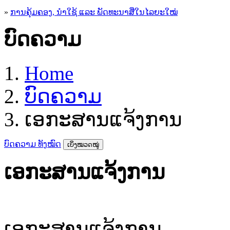
»
ການຄຸ້ມຄອງ, ນໍາໃຊ້ ແລະ ພັດທະນາສື່ໃນໄລຍະໃໝ່
ບົດຄວາມ
Home
ບົດຄວາມ
ເອກະສານແຈ້ງການ
ບົດຄວາມ ທັງໝົດ
ເບິ່ງໝວດໝູ່
ເອກະສານແຈ້ງການ
ເອກະສານແຈ້ງການ