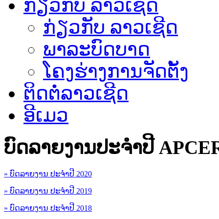
ກ່ຽວກັບ ລາວເຊີດ
ກ່ຽວກັບ ລາວເຊີດ
ພາລະບົດບາດ
ໂຄງຮ່າງການຈັດຕັ້ງ
ຕິດຕໍ່ລາວເຊີດ
ອີເມວ
ບົດລາຍງານປະຈຳປີ APCE
» ບົດລາຍງານ ປະຈຳປີ 2020
» ບົດລາຍງານ ປະຈຳປີ 2019
» ບົດລາຍງານ ປະຈຳປີ 2018