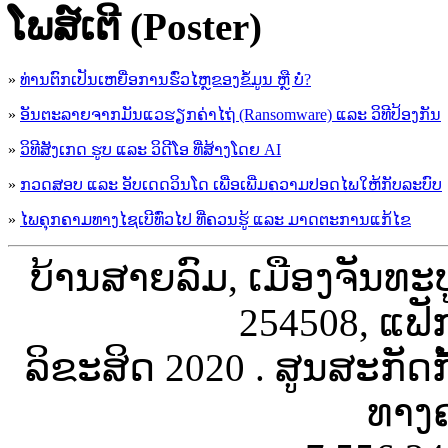
ໂພສ໌ເຕີ (Poster)
»
ທ່ານຕົກເປັນເຫຍື່ອການຮົ່ວໄຫຼຂອງຂໍ້ມູນ ຫຼື ບໍ່?
»
ອັນຕະລາຍຈາກມັນແວຮຽກຄ່າໄຖ່ (Ransomware) ແລະ ວິທີປ້ອງກັນ
»
ວິທີສັງເກດ ຮູບ ແລະ ວິດີໂອ ທີ່ສ້າງໂດຍ AI
»
ກວດສອບ ແລະ ອັບເດດວິນໂດ ເພື່ອເພີ່ມຄວາມປອດໄພໃຫ້ກັບລະບົບ
»
ໄພຄຸກຄາມທາງໄຊເບີທົ່ວໄປ ທີ່ຄວນຮູ້ ແລະ ມາດຕະການແກ້ໄຂ
ບ້ານສາຍລົມ, ເມືອງຈັນທະ
254508, ແຟັ
ລິຂະສິດ 2020 . ສູນສະກັດ
ທາງຄ