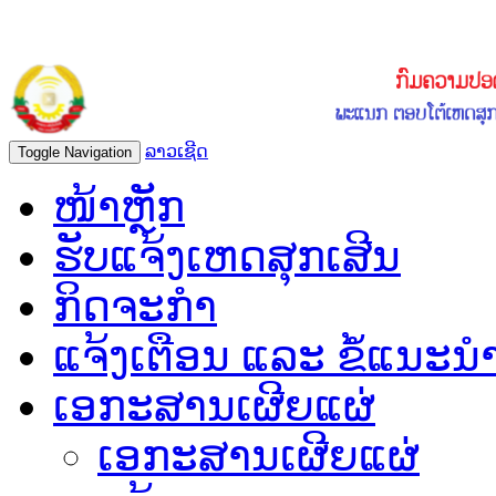
ລາວເຊີດ
Toggle Navigation
ໜ້າຫຼັກ
ຮັບແຈ້ງເຫດສຸກເສີນ
ກິດຈະກຳ
ແຈ້ງເຕືອນ ແລະ ຂໍ້ແນະນ
ເອກະສານເຜີຍແຜ່
ເອກະສານເຜີຍແຜ່