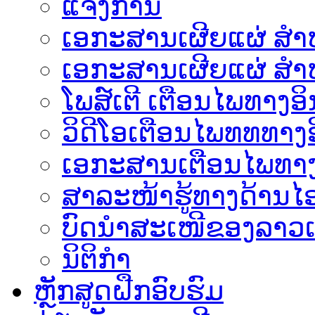
ແຈ້ງການ
ເອກະສານເຜີຍແຜ່ ສຳຫລ
ເອກະສານເຜີຍແຜ່ ສຳຫ
ໂພສ໌ເຕີ ເຕືອນໄພທາງອິ
ວິດີໂອເຕືອນໄພທທທາງອ
ເອ​ກະ​ສານເຕືອນໄພທາງ
ສາລະໜ້າຮູ້ທາງດ້ານໄອ
ບົດນຳສະເໜີຂອງລາວເ
ນິຕິກຳ
ຫຼັກສູດຝືກອົບຮົມ