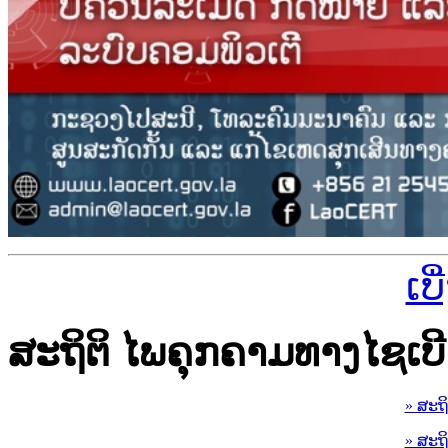
ເບ
ສະຖິຕິ ໄພຄຸກຄາມທາງໄຊເບີ
» ສະຖ
» ສະຖ