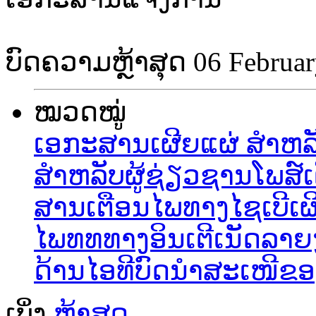
ບົດຄວາມຫຼ້າສຸດ
06 Februa
ໝວດໝູ່
ເອກະສານເຜີຍແຜ່ ສຳຫລັບ
ສຳຫລັບຜູ້ຊ່ຽວຊານ
ໂພສ໌ເ
ສານເຕືອນໄພທາງໄຊເບີ
ເຜ
ໄພທທທາງອິນເຕີເນັດ
ລາຍ
ດ້ານໄອທີ
ບົດນຳສະເໜີຂອ
ເບິ່ງ
ຫຼ້າສຸດ