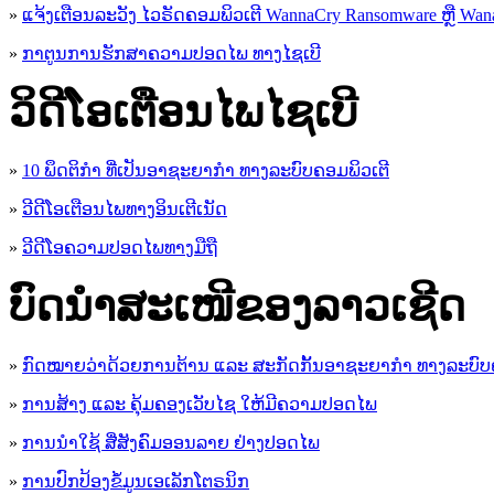
»
ແຈ້ງເຕືອນລະວັງ ໄວຣັດຄອມພິວເຕີ WannaCry Ransomware ຫຼື Wana
»
ກາຕູນການຮັກສາຄວາມປອດໄພ ທາງໄຊເບີ
ວິດີໂອເຕືອນໄພໄຊເບີ
»
10 ພຶດຕິກໍາ ທີ່ເປັນອາຊະຍາກໍາ ທາງລະບົບຄອມພິວເຕີ
»
ວີດີໂອເຕືອນໄພທາງອິນເຕີເນັດ
»
ວ​ີ​ດີ​ໂອ​ຄວາມ​ປອດ​ໄພ​ທາງ​ມື​ຖື
ບົດນຳສະເໜີຂອງລາວເຊີດ
»
ກົດໝາຍວ່າດ້ວຍການຕ້ານ ແລະ ສະກັດກັ້ນອາຊະຍາກຳ ທາງລະບົບ
»
ການສ້າງ ແລະ ຄຸ້ມຄອງເວັບໄຊ ໃຫ້ມີຄວາມປອດໄພ
»
ການນຳໃຊ້ ສື່ສັງຄົມອອນລາຍ ຢ່າງປອດໄພ
»
ການ​ປົກ​ປ້ອງ​ຂໍ້​ມູນ​ເອ​ເລັກ​ໂຕ​ຣ​ນິກ