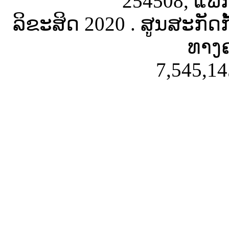
254508, ແຟັ
ລິຂະສິດ 2020 . ສູນສະກັດ
ທາງຄ
7,545,14