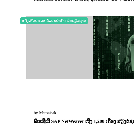
27 October 2025
0
1738
ແຈ້ງເຕືອນ ແລະ ຂໍ້ແນະນຳສຳຫລັບຊຽ່ວຊານ
by Meesaisak
ພົບເຊີເວີ SAP NetWeaver ເຖິງ 1,200 ເຄື່ອງ ສ່ຽງຕໍ່ຊ
12 May 2025
0
2083