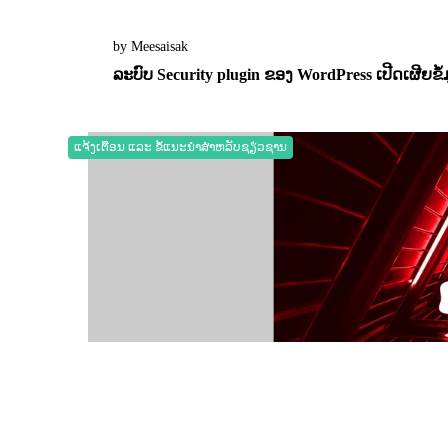
by Meesaisak
ລະບົບ Security plugin ຂອງ WordPress ເປີດເຜີຍຂ
04 November 2025
0
11549
ແຈ້ງເຕືອນ ແລະ ຂໍ້ແນະນຳສຳຫລັບຊຽ່ວຊານ