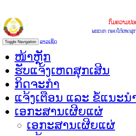
ລາວເຊີດ
Toggle Navigation
ໜ້າຫຼັກ
ຮັບແຈ້ງເຫດສຸກເສີນ
ກິດຈະກຳ
ແຈ້ງເຕືອນ ແລະ ຂໍ້ແນະນ
ເອກະສານເຜີຍແຜ່
ເອກະສານເຜີຍແຜ່