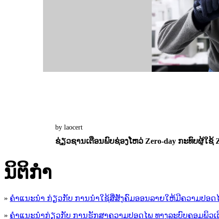
by laocert
ຊ່ຽວຊານເຕືອນພົບຊ່ອງໂຫວ່ Zero-day ກະທົບຜູ້ໃຊ້ Z
13 February 2025
0
1656
ນິ​ຕິ​ກໍາ
»
ຄໍາແນະນໍາ ກ່ຽວກັບ ການນໍາໃຊ້ສື່ສັງຄົມອອນລາຍໃຫ້ມີຄວາມປອດ
»
ຄຳແນະນຳກ່ຽວກັບ ການຮັກສາຄວາມປອດໄພ ທາງລະບົບຄອມພິວເຕ