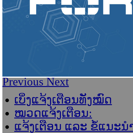
Previous
Next
ເບິ່ງແຈ້ງເຕືອນທັງໝົດ
ໝວດແຈ້ງເຕືອນ:
ແຈ້ງເຕືອນ ແລະ ຂໍ້ແນະ