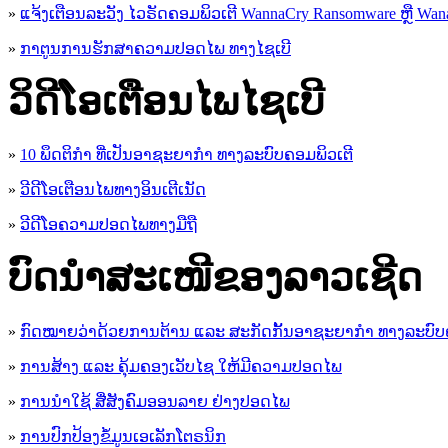
»
ແຈ້ງເຕືອນລະວັງ ໄວຣັດຄອມພິວເຕີ WannaCry Ransomware ຫຼື Wana
»
ກາຕູນການຮັກສາຄວາມປອດໄພ ທາງໄຊເບີ
ວິດີໂອເຕືອນໄພໄຊເບີ
»
10 ພຶດຕິກໍາ ທີ່ເປັນອາຊະຍາກໍາ ທາງລະບົບຄອມພິວເຕີ
»
ວີດີໂອເຕືອນໄພທາງອິນເຕີເນັດ
»
ວ​ີ​ດີ​ໂອ​ຄວາມ​ປອດ​ໄພ​ທາງ​ມື​ຖື
ບົດນຳສະເໜີຂອງລາວເຊີດ
»
ກົດໝາຍວ່າດ້ວຍການຕ້ານ ແລະ ສະກັດກັ້ນອາຊະຍາກຳ ທາງລະບົບ
»
ການສ້າງ ແລະ ຄຸ້ມຄອງເວັບໄຊ ໃຫ້ມີຄວາມປອດໄພ
»
ການນຳໃຊ້ ສື່ສັງຄົມອອນລາຍ ຢ່າງປອດໄພ
»
ການ​ປົກ​ປ້ອງ​ຂໍ້​ມູນ​ເອ​ເລັກ​ໂຕ​ຣ​ນິກ