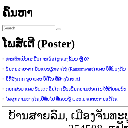
ຄົ້ນຫາ
ໂພສ໌ເຕີ (Poster)
»
ທ່ານຕົກເປັນເຫຍື່ອການຮົ່ວໄຫຼຂອງຂໍ້ມູນ ຫຼື ບໍ່?
»
ອັນຕະລາຍຈາກມັນແວຮຽກຄ່າໄຖ່ (Ransomware) ແລະ ວິທີປ້ອງກັນ
»
ວິທີສັງເກດ ຮູບ ແລະ ວິດີໂອ ທີ່ສ້າງໂດຍ AI
»
ກວດສອບ ແລະ ອັບເດດວິນໂດ ເພື່ອເພີ່ມຄວາມປອດໄພໃຫ້ກັບລະບົບ
»
ໄພຄຸກຄາມທາງໄຊເບີທົ່ວໄປ ທີ່ຄວນຮູ້ ແລະ ມາດຕະການແກ້ໄຂ
ບ້ານສາຍລົມ, ເມືອງຈັນທະ