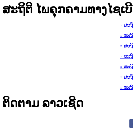
ສະຖິຕິ ໄພຄຸກຄາມທາງໄຊເບີ
» ສະຖ
» ສະຖ
» ສະຖ
» ສະຖ
» ສະຖ
» ສະຖ
» ສະຖ
ຕິດຕາມ ລາວເຊີດ