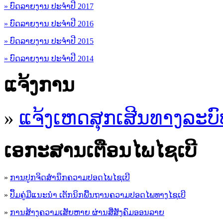
» ບົດລາຍງານ ປະຈຳປີ 2017
» ບົດລາຍງານ ປະຈຳປີ 2016
» ບົດລາຍງານ ປະຈຳປີ 2015
» ບົດລາຍງານ ປະຈຳປີ 2014
ແຈ້ງການ
»
ແຈ້ງເຫດສຸກເສີນທາງລະບົ
ເອ​ກະ​ສານເຕືອນໄພໄຊເບີ
»
ການປູກຈິດສໍານຶກຄວາມປອດໄພໄຊເບີ
»
ປຶ້ມຄູ່ມືແນະນໍາ ເຕັກນິກພື້ນຖານຄວາມປອດໄພທາງໄຊເບີ
»
ການສ້າງຄວາມເສັຍຫາຍ ຜ່ານສື່ສັງຄົມອອນລາຍ