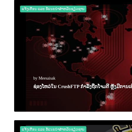
ແຈ້ງເຕືອນ ແລະ ຂໍ້ແນະນຳສຳຫລັບຊຽ່ວຊານ
by Meesaisak
ຊ່ອງໂຫວ່ໃນ CrushFTP ກຳລັງຖືກໂຈມຕີ ຫຼັງມີການເຜ
08 April 2025
0
1504
ແຈ້ງເຕືອນ ແລະ ຂໍ້ແນະນຳສຳຫລັບຊຽ່ວຊານ