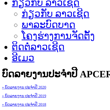
ກ່ຽວກັບ ລາວເຊີດ
ກ່ຽວກັບ ລາວເຊີດ
ພາລະບົດບາດ
ໂຄງຮ່າງການຈັດຕັ້ງ
ຕິດຕໍ່ລາວເຊີດ
ອີເມວ
ບົດລາຍງານປະຈຳປີ APCE
» ບົດລາຍງານ ປະຈຳປີ 2020
» ບົດລາຍງານ ປະຈຳປີ 2019
» ບົດລາຍງານ ປະຈຳປີ 2018