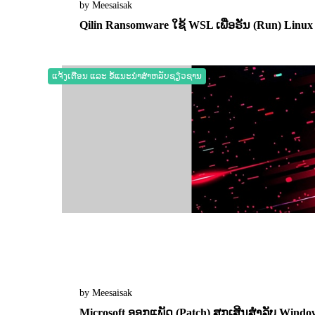
by Meesaisak
Qilin Ransomware ໃຊ້ WSL ເພື່ອຣັນ (Run) Linu
04 November 2025
0
10993
ແຈ້ງເຕືອນ ແລະ ຂໍ້ແນະນຳສຳຫລັບຊຽ່ວຊານ
by Meesaisak
Microsoft ອອກແພັດ (Patch) ສຸກເສີນສຳລັບ Window