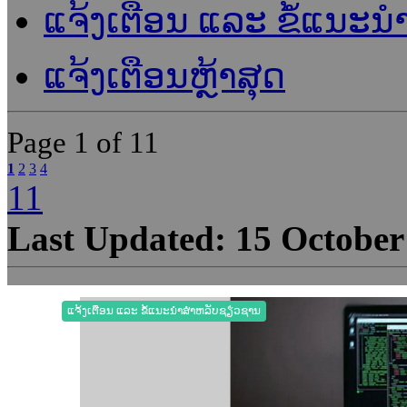
ແຈ້ງເຕືອນ ແລະ ຂໍ້ແນະນຳຜ
ແຈ້ງເຕືອນຫຼ້າສຸດ
Page
1 of 11
1
2
3
4
11
Last Updated: 15 October
ແຈ້ງເຕືອນ ແລະ ຂໍ້ແນະນຳສຳຫລັບຊຽ່ວຊານ