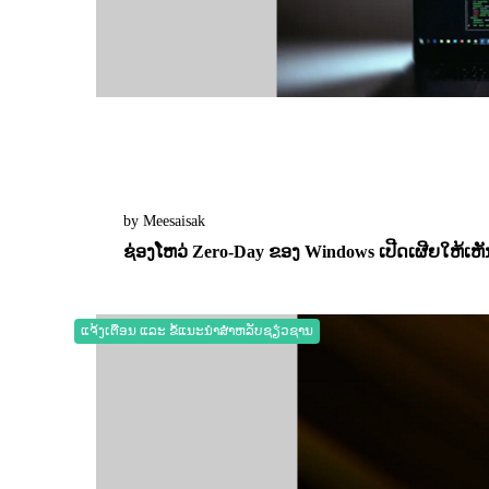
by Meesaisak
ຊ່ອງໂຫວ່ Zero-Day ຂອງ Windows ເປີດເຜີຍໃຫ້ເ
21 May 2026
0
4564
ແຈ້ງເຕືອນ ແລະ ຂໍ້ແນະນຳສຳຫລັບຊຽ່ວຊານ