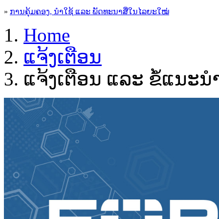
»
ການຄຸ້ມຄອງ, ນໍາໃຊ້ ແລະ ພັດທະນາສື່ໃນໄລຍະໃໝ່
Home
ແຈ້ງເຕືອນ
ແຈ້ງເຕືອນ ແລະ ຂໍ້ແນະ