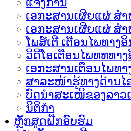
ແຈ້ງການ
ເອກະສານເຜີຍແຜ່ ສຳຫລ
ເອກະສານເຜີຍແຜ່ ສຳຫ
ໂພສ໌ເຕີ ເຕືອນໄພທາງອິ
ວິດີໂອເຕືອນໄພທທທາງອ
ເອ​ກະ​ສານເຕືອນໄພທາງ
ສາລະໜ້າຮູ້ທາງດ້ານໄອ
ບົດນຳສະເໜີຂອງລາວເ
ນິຕິກຳ
ຫຼັກສູດຝືກອົບຮົມ