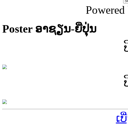
Powered
Poster ອາຊຽນ-ຍີ່ປຸ່ນ
ເບ