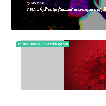
by Meesaisak
CISA ແຈ້ງເຕືອນຊ່ອງໂຫວ່ລະດັບຄວາມຮຸນແຮງສູງເທ
06 November 2025
0
12835
ແຈ້ງເຕືອນ ແລະ ຂໍ້ແນະນຳສຳຫລັບຊຽ່ວຊານ