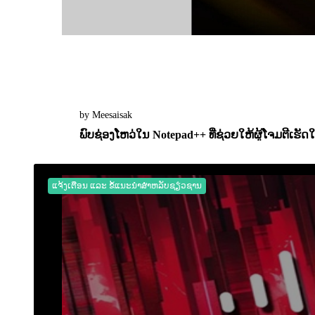
by Meesaisak
ພົບຊ່ອງໂຫວ່ໃນ Notepad++ ທີ່ຊ່ວຍໃຫ້ຜູ້ໂຈມຕີເຮ
04 May 2026
0
2503
ແຈ້ງເຕືອນ ແລະ ຂໍ້ແນະນຳສຳຫລັບຊຽ່ວຊານ