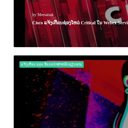
by Meesaisak
Cisco ແຈ້ງເຕືອນຊ່ອງໂຫວ່ Critical ໃນ Webex Servi
24 April 2026
0
2119
ແຈ້ງເຕືອນ ແລະ ຂໍ້ແນະນຳສຳຫລັບຊຽ່ວຊານ