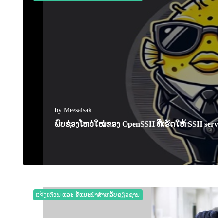
by Meesaisak
ພົບຊ່ອງໂຫວ່ໃໝ່ຂອງ OpenSSH ທີ່ເຮັດໃຫ້ SSH se
07 March 2025
0
1722
ແຈ້ງເຕືອນ ແລະ ຂໍ້ແນະນຳສຳຫລັບຊຽ່ວຊານ