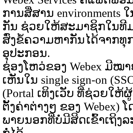
ການສື່ສານ environments ໃ
ກັນ ຊ່ວຍໃຫ້ສະມາຊິກໃນທີ
ສົ່ງຂໍ້ຄວາມຫາກັນໄດ້ຈາກທຸ
ອຸປະກອນ.
ຊ່ອງໂຫວ່ຂອງ Webex ມີໝາຍ
ເຫັນໃນ single sign-on (SS
(Portal ເທິງເວັບ ທີ່ຊ່ວຍໃຫ
ຕັ້ງຄ່າຕ່າງໆ ຂອງ Webex) ໂ
ພາຍນອກທີ່ບໍ່ມີສິດເຂົ້າເຖິ