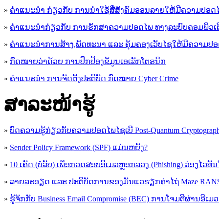
»
ຄໍາແນະນໍາ ກ່ຽວກັບ ການນໍາໃຊ້ສື່ສັງຄົມອອນລາຍໃຫ້ມີຄວາມປອດ
»
ຄຳແນະນຳກ່ຽວກັບ ການຮັກສາຄວາມປອດໄພ ທາງລະບົບຄອມພິວເຕ
»
ຄຳແນະນຳການສ້າງ,ພັດທະນາ ແລະ ຄຸ້ມຄອງເວັບໄຊໃຫ້ມີຄວາມປ
»
ກົດໝາຍວ່າດ້ວຍ ການປົກປ້ອງຂໍ້ມູນເອເລັກໂຕຣນິກ
»
ຄຳແນະນຳ ການຈັດຕັ້ງປະຕິບັດ ກົດໝາຍ Cyber Crime
ສາລະໜ້າຮູ້
»
ບົດຄວາມຮູ້ກ່ຽວກັບຄວາມປອດໄພໄຊເບີ Post-Quantum Cryptogra
»
Sender Policy Framework (SPF) ແມ່ນຫຍັງ?
»
10 ເຄັດ (ບໍ່ລັບ) ເພື່ອກວດສອບອີເມວຫຼອກລວງ (Phishing) ວ່ອງໄວທັ
»
ລາຍລະອຽດ ແລະ ປະຕິບັດການຂອງມັນແວຮຽກຄ່າໄຖ່ Maze R
»
ຮູ້​ຈັກກັບ​ Business Email Compromise (BEC) ການ​ໂຈມ​ຕີ​ຜ່ານ​ອີ​ເມວ ​