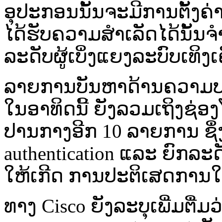
ອຸປະກອນນັ້ນຈະມີການຕັ້ງຄ່
ໄດ້ຮັບຄວາມສຳເລັດໄດ້ນັ້ນຈຳເ
ລະດັບຜູ້ເບິ່ງແຍງລະບົບເທິງເ
ລາຍການບັນຫາດ້ານຄວາມປອ
ໃນອາທິດນີ້ ຍັງລວມເຖິງຊ່
ປານກາງອີກ 10 ລາຍການ ຊຶ່
authentication ແລະ ຍົກລະ
ໃຫ້ເກີດ ການປະຕິເສດການໃຫ້ບ
ທາງ Cisco ຍັງລະບຸເພີ່ມຕື່ມວ