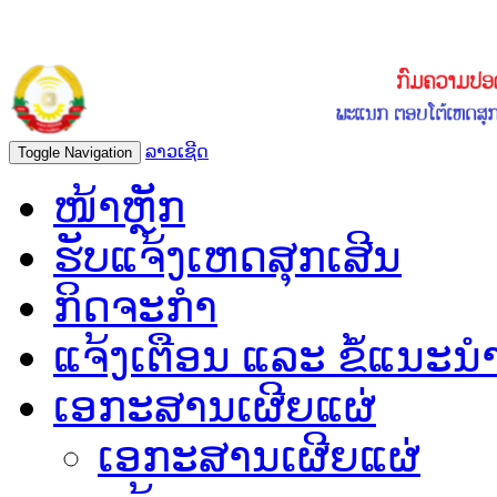
ລາວເຊີດ
Toggle Navigation
ໜ້າຫຼັກ
ຮັບແຈ້ງເຫດສຸກເສີນ
ກິດຈະກຳ
ແຈ້ງເຕືອນ ແລະ ຂໍ້ແນະນ
ເອກະສານເຜີຍແຜ່
ເອກະສານເຜີຍແຜ່