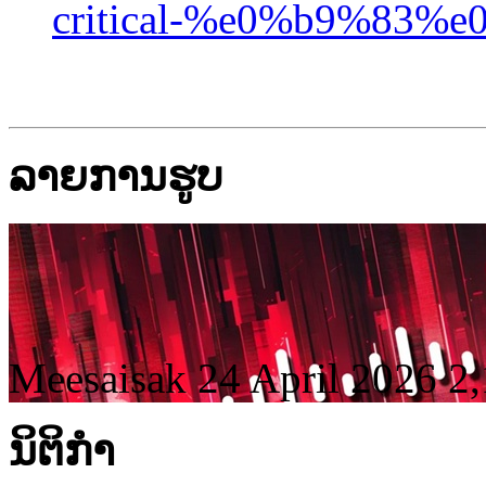
critical-%e0%b9%83%e0
ລາຍການຮູບ
Meesaisak
24 April 2026
2
ນິ​ຕິ​ກໍາ