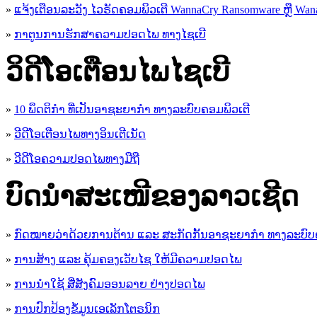
»
ແຈ້ງເຕືອນລະວັງ ໄວຣັດຄອມພິວເຕີ WannaCry Ransomware ຫຼື Wana
»
ກາຕູນການຮັກສາຄວາມປອດໄພ ທາງໄຊເບີ
ວິດີໂອເຕືອນໄພໄຊເບີ
»
10 ພຶດຕິກໍາ ທີ່ເປັນອາຊະຍາກໍາ ທາງລະບົບຄອມພິວເຕີ
»
ວີດີໂອເຕືອນໄພທາງອິນເຕີເນັດ
»
ວ​ີ​ດີ​ໂອ​ຄວາມ​ປອດ​ໄພ​ທາງ​ມື​ຖື
ບົດນຳສະເໜີຂອງລາວເຊີດ
»
ກົດໝາຍວ່າດ້ວຍການຕ້ານ ແລະ ສະກັດກັ້ນອາຊະຍາກຳ ທາງລະບົບ
»
ການສ້າງ ແລະ ຄຸ້ມຄອງເວັບໄຊ ໃຫ້ມີຄວາມປອດໄພ
»
ການນຳໃຊ້ ສື່ສັງຄົມອອນລາຍ ຢ່າງປອດໄພ
»
ການ​ປົກ​ປ້ອງ​ຂໍ້​ມູນ​ເອ​ເລັກ​ໂຕ​ຣ​ນິກ