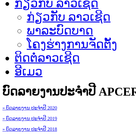
ກ່ຽວກັບ ລາວເຊີດ
ກ່ຽວກັບ ລາວເຊີດ
ພາລະບົດບາດ
ໂຄງຮ່າງການຈັດຕັ້ງ
ຕິດຕໍ່ລາວເຊີດ
ອີເມວ
ບົດລາຍງານປະຈຳປີ APCE
» ບົດລາຍງານ ປະຈຳປີ 2020
» ບົດລາຍງານ ປະຈຳປີ 2019
» ບົດລາຍງານ ປະຈຳປີ 2018