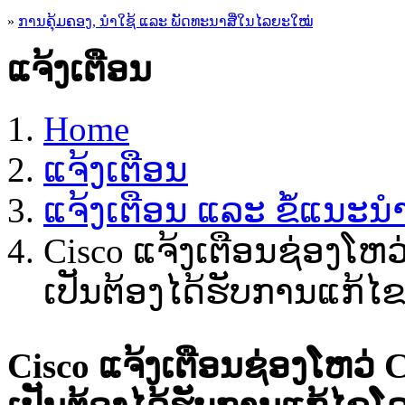
»
ການຄຸ້ມຄອງ, ນໍາໃຊ້ ແລະ ພັດທະນາສື່ໃນໄລຍະໃໝ່
ແຈ້ງເຕືອນ
Home
ແຈ້ງເຕືອນ
ແຈ້ງເຕືອນ ແລະ ຂໍ້ແນະ
Cisco ແຈ້ງເຕືອນຊ່ອງໂຫວ່
ເປັນຕ້ອງໄດ້ຮັບການແກ້ໄຂໂ
Cisco ແຈ້ງເຕືອນຊ່ອງໂຫວ່ C