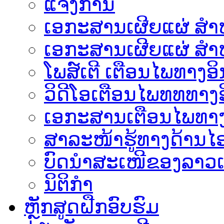
ແຈ້ງການ
ເອກະສານເຜີຍແຜ່ ສຳຫລ
ເອກະສານເຜີຍແຜ່ ສຳຫ
ໂພສ໌ເຕີ ເຕືອນໄພທາງອິ
ວິດີໂອເຕືອນໄພທທທາງອ
ເອ​ກະ​ສານເຕືອນໄພທາງ
ສາລະໜ້າຮູ້ທາງດ້ານໄອ
ບົດນຳສະເໜີຂອງລາວເ
ນິຕິກຳ
ຫຼັກສູດຝືກອົບຮົມ