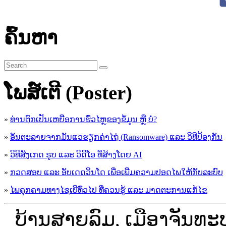
ຄົ້ນຫາ
ໂພສ໌ເຕີ (Poster)
»
ທ່ານຕົກເປັນເຫຍື່ອການຮົ່ວໄຫຼຂອງຂໍ້ມູນ ຫຼື ບໍ່?
»
ອັນຕະລາຍຈາກມັນແວຮຽກຄ່າໄຖ່ (Ransomware) ແລະ ວິທີປ້ອງກັນ
»
ວິທີສັງເກດ ຮູບ ແລະ ວິດີໂອ ທີ່ສ້າງໂດຍ AI
»
ກວດສອບ ແລະ ອັບເດດວິນໂດ ເພື່ອເພີ່ມຄວາມປອດໄພໃຫ້ກັບລະບົບ
»
ໄພຄຸກຄາມທາງໄຊເບີທົ່ວໄປ ທີ່ຄວນຮູ້ ແລະ ມາດຕະການແກ້ໄຂ
ບ້ານສາຍລົມ, ເມືອງຈັນທະ