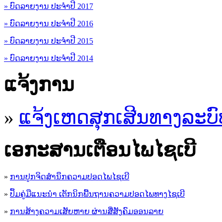
» ບົດລາຍງານ ປະຈຳປີ 2017
» ບົດລາຍງານ ປະຈຳປີ 2016
» ບົດລາຍງານ ປະຈຳປີ 2015
» ບົດລາຍງານ ປະຈຳປີ 2014
ແຈ້ງການ
»
ແຈ້ງເຫດສຸກເສີນທາງລະບົ
ເອ​ກະ​ສານເຕືອນໄພໄຊເບີ
»
ການປູກຈິດສໍານຶກຄວາມປອດໄພໄຊເບີ
»
ປຶ້ມຄູ່ມືແນະນໍາ ເຕັກນິກພື້ນຖານຄວາມປອດໄພທາງໄຊເບີ
»
ການສ້າງຄວາມເສັຍຫາຍ ຜ່ານສື່ສັງຄົມອອນລາຍ