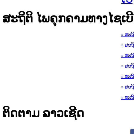
ສະຖິຕິ ໄພຄຸກຄາມທາງໄຊເບີ
» ສະຖ
» ສະຖ
» ສະຖ
» ສະຖ
» ສະຖ
» ສະຖ
» ສະຖ
ຕິດຕາມ ລາວເຊີດ