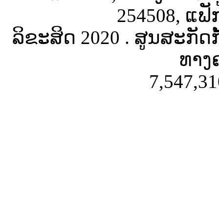
254508, ແຟັ
ລິຂະສິດ 2020 . ສູນສະກັດ
ທາງຄ
7,547,31