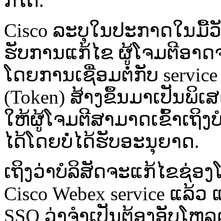
ກໍ່ໄດ້.
Cisco ລະບຸໃນປະກາດໃນມື້ວັນ
ຮັບການແກ້ໄຂ ຜູ້ໂຈມຕີອາດ
ໂດຍການເຊື່ອມຕໍ່ກັບ service
(Token) ສ້າງຂຶ້ນມາເປັນພິ
ໃຫ້ຜູ້ໂຈມຕີສາມາດເຂົ້າເຖິ
ໄດ້ໂດຍບໍ່ໄດ້ຮັບອະນຸຍາດ.
ເຖິງວ່າບໍລິສັດຈະແກ້ໄຂຊ່
Cisco Webex service ແລ້ວ ແຕ
SSO ວ່າຈຳເປັນຕ້ອງອັບໂຫລດ