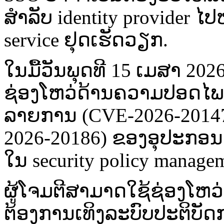
ສຳລັບ identity provider ໄປຫ
service ຢຸດເຮັດວຽກ.
ໃນມື້ວັນພຸດທີ 15 ເມສາ 202
ຊ່ອງໂຫວ່ດ້ານຄວາມປອດໄພ (P
ລາຍການ (CVE-2026-2014
2026-20186) ຂອງອຸປະກອນ Id
ໃນ security policy managem
ຜູ້ໂຈມຕີສາມາດໃຊ້ຊ່ອງໂຫວ່ເຫຼ
ຕ້ອງການເທິງລະບົບປະຕິບັດ