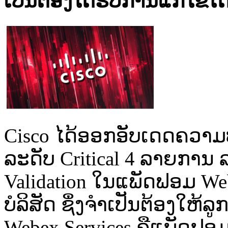
ເປັນຕ້ອງໄດ້ຮັບການແກ້ໄຂໂດຍ
Cisco ໄດ້ອອກອັບເດດຄວາມ
ລະດັບ Critical 4 ລາຍການ ລ
Validation ໃນແພັດຟອມ We
ບໍລິສັດ ຊຶ່ງຈຳເປັນຕ້ອງໃຫ້ລູ
Webex Services ຄືແພັດຟອມ