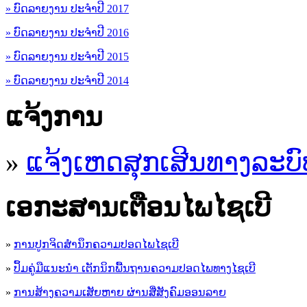
» ບົດລາຍງານ ປະຈຳປີ 2017
» ບົດລາຍງານ ປະຈຳປີ 2016
» ບົດລາຍງານ ປະຈຳປີ 2015
» ບົດລາຍງານ ປະຈຳປີ 2014
ແຈ້ງການ
»
ແຈ້ງເຫດສຸກເສີນທາງລະບົ
ເອ​ກະ​ສານເຕືອນໄພໄຊເບີ
»
ການປູກຈິດສໍານຶກຄວາມປອດໄພໄຊເບີ
»
ປຶ້ມຄູ່ມືແນະນໍາ ເຕັກນິກພື້ນຖານຄວາມປອດໄພທາງໄຊເບີ
»
ການສ້າງຄວາມເສັຍຫາຍ ຜ່ານສື່ສັງຄົມອອນລາຍ