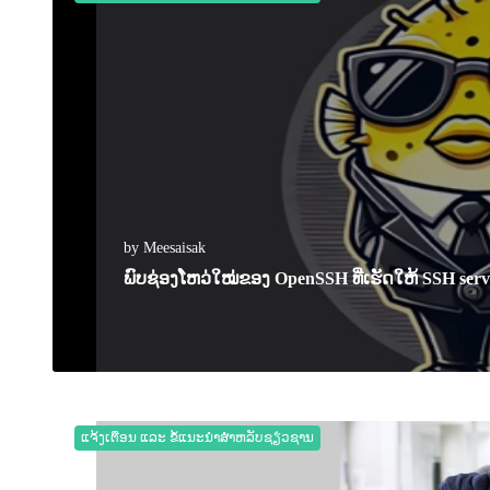
by Meesaisak
ພົບຊ່ອງໂຫວ່ໃໝ່ຂອງ OpenSSH ທີ່ເຮັດໃຫ້ SSH se
07 March 2025
0
1722
ແຈ້ງເຕືອນ ແລະ ຂໍ້ແນະນຳສຳຫລັບຊຽ່ວຊານ