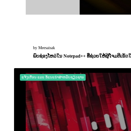
by Meesaisak
ພົບຊ່ອງໂຫວ່ໃນ Notepad++ ທີ່ຊ່ວຍໃຫ້ຜູ້ໂຈມຕີເຮ
04 May 2026
0
2501
ແຈ້ງເຕືອນ ແລະ ຂໍ້ແນະນຳສຳຫລັບຊຽ່ວຊານ