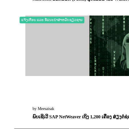
27 October 2025
0
1737
ແຈ້ງເຕືອນ ແລະ ຂໍ້ແນະນຳສຳຫລັບຊຽ່ວຊານ
by Meesaisak
ພົບເຊີເວີ SAP NetWeaver ເຖິງ 1,200 ເຄື່ອງ ສ່ຽງຕໍ່ຊ
12 May 2025
0
2083