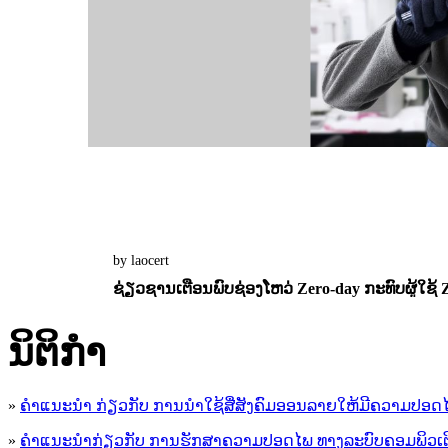
by laocert
ຊ່ຽວຊານເຕືອນພົບຊ່ອງໂຫວ່ Zero-day ກະທົບຜູ້ໃຊ້ Z
13 February 2025
0
1656
ນິ​ຕິ​ກໍາ
»
ຄໍາແນະນໍາ ກ່ຽວກັບ ການນໍາໃຊ້ສື່ສັງຄົມອອນລາຍໃຫ້ມີຄວາມປອດ
»
ຄຳແນະນຳກ່ຽວກັບ ການຮັກສາຄວາມປອດໄພ ທາງລະບົບຄອມພິວເຕ