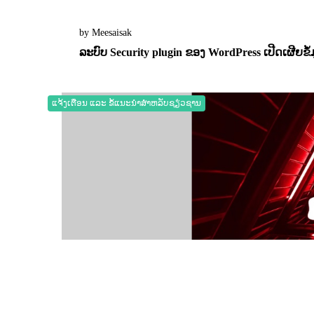
by Meesaisak
ລະບົບ Security plugin ຂອງ WordPress ເປີດເຜີຍຂ
04 November 2025
0
11549
ແຈ້ງເຕືອນ ແລະ ຂໍ້ແນະນຳສຳຫລັບຊຽ່ວຊານ