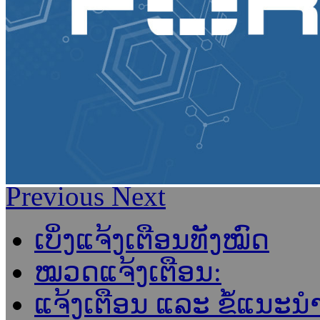
Previous
Next
ເບິ່ງແຈ້ງເຕືອນທັງໝົດ
ໝວດແຈ້ງເຕືອນ:
ແຈ້ງເຕືອນ ແລະ ຂໍ້ແນະ