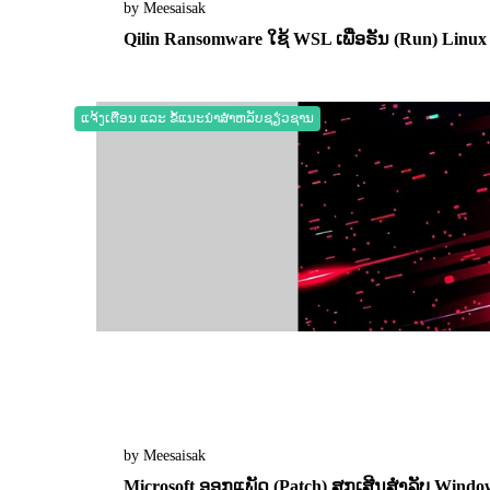
by Meesaisak
Qilin Ransomware ໃຊ້ WSL ເພື່ອຣັນ (Run) Linu
04 November 2025
0
10993
ແຈ້ງເຕືອນ ແລະ ຂໍ້ແນະນຳສຳຫລັບຊຽ່ວຊານ
by Meesaisak
Microsoft ອອກແພັດ (Patch) ສຸກເສີນສຳລັບ Window