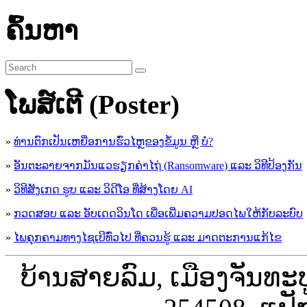
ຄົ້ນຫາ
ໂພສ໌ເຕີ (Poster)
»
ທ່ານຕົກເປັນເຫຍື່ອການຮົ່ວໄຫຼຂອງຂໍ້ມູນ ຫຼື ບໍ່?
»
ອັນຕະລາຍຈາກມັນແວຮຽກຄ່າໄຖ່ (Ransomware) ແລະ ວິທີປ້ອງກັນ
»
ວິທີສັງເກດ ຮູບ ແລະ ວິດີໂອ ທີ່ສ້າງໂດຍ AI
»
ກວດສອບ ແລະ ອັບເດດວິນໂດ ເພື່ອເພີ່ມຄວາມປອດໄພໃຫ້ກັບລະບົບ
»
ໄພຄຸກຄາມທາງໄຊເບີທົ່ວໄປ ທີ່ຄວນຮູ້ ແລະ ມາດຕະການແກ້ໄຂ
ບ້ານສາຍລົມ, ເມືອງຈັນທະ