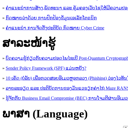
»
ຄຳແນະນຳການສ້າງ,ພັດທະນາ ແລະ ຄຸ້ມຄອງເວັບໄຊໃຫ້ມີຄວາມປ
»
ກົດໝາຍວ່າດ້ວຍ ການປົກປ້ອງຂໍ້ມູນເອເລັກໂຕຣນິກ
»
ຄຳແນະນຳ ການຈັດຕັ້ງປະຕິບັດ ກົດໝາຍ Cyber Crime
ສາລະໜ້າຮູ້
»
ບົດຄວາມຮູ້ກ່ຽວກັບຄວາມປອດໄພໄຊເບີ Post-Quantum Cryptogra
»
Sender Policy Framework (SPF) ແມ່ນຫຍັງ?
»
10 ເຄັດ (ບໍ່ລັບ) ເພື່ອກວດສອບອີເມວຫຼອກລວງ (Phishing) ວ່ອງໄວທັ
»
ລາຍລະອຽດ ແລະ ປະຕິບັດການຂອງມັນແວຮຽກຄ່າໄຖ່ Maze R
»
ຮູ້​ຈັກກັບ​ Business Email Compromise (BEC) ການ​ໂຈມ​ຕີ​ຜ່ານ​ອີ​ເມວ ​
ພາສາ (Language)