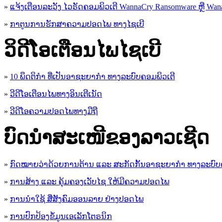
»
ແຈ້ງເຕືອນລະວັງ ໄວຣັດຄອມພິວເຕີ WannaCry Ransomware ຫຼື Wana
»
ກາຕູນການຮັກສາຄວາມປອດໄພ ທາງໄຊເບີ
ວິດີໂອເຕືອນໄພໄຊເບີ
»
10 ພຶດຕິກໍາ ທີ່ເປັນອາຊະຍາກໍາ ທາງລະບົບຄອມພິວເຕີ
»
ວີດີໂອເຕືອນໄພທາງອິນເຕີເນັດ
»
ວ​ີ​ດີ​ໂອ​ຄວາມ​ປອດ​ໄພ​ທາງ​ມື​ຖື
ບົດນຳສະເໜີຂອງລາວເຊີດ
»
ກົດໝາຍວ່າດ້ວຍການຕ້ານ ແລະ ສະກັດກັ້ນອາຊະຍາກຳ ທາງລະບົບ
»
ການສ້າງ ແລະ ຄຸ້ມຄອງເວັບໄຊ ໃຫ້ມີຄວາມປອດໄພ
»
ການນຳໃຊ້ ສື່ສັງຄົມອອນລາຍ ຢ່າງປອດໄພ
»
ການ​ປົກ​ປ້ອງ​ຂໍ້​ມູນ​ເອ​ເລັກ​ໂຕ​ຣ​ນິກ