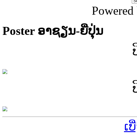
Powered
Poster ອາຊຽນ-ຍີ່ປຸ່ນ
ເບ