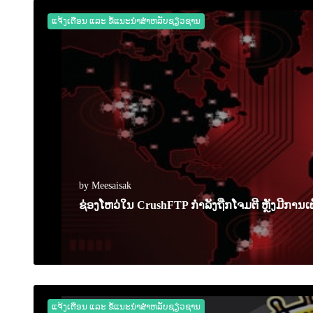
ແຈ້ງເຕືອນ ແລະ ຂໍ້ແນະນຳສຳຫລັບຊຽ່ວຊານ
by Meesaisak
ຊ່ອງໂຫວ່ໃນ CrushFTP ກຳລັງຖືກໂຈມຕີ ຫຼັງມີການເຜ
08 April 2025
0
1504
ແຈ້ງເຕືອນ ແລະ ຂໍ້ແນະນຳສຳຫລັບຊຽ່ວຊານ