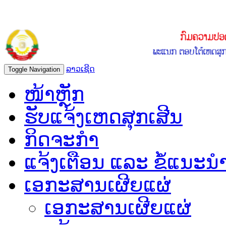
ລາວເຊີດ
Toggle Navigation
ໜ້າຫຼັກ
ຮັບແຈ້ງເຫດສຸກເສີນ
ກິດຈະກຳ
ແຈ້ງເຕືອນ ແລະ ຂໍ້ແນະນ
ເອກະສານເຜີຍແຜ່
ເອກະສານເຜີຍແຜ່