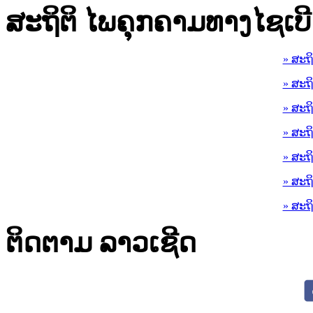
ສະຖິຕິ ໄພຄຸກຄາມທາງໄຊເບີ
» ສະຖ
» ສະຖ
» ສະຖ
» ສະຖ
» ສະຖ
» ສະຖ
» ສະຖ
ຕິດຕາມ ລາວເຊີດ