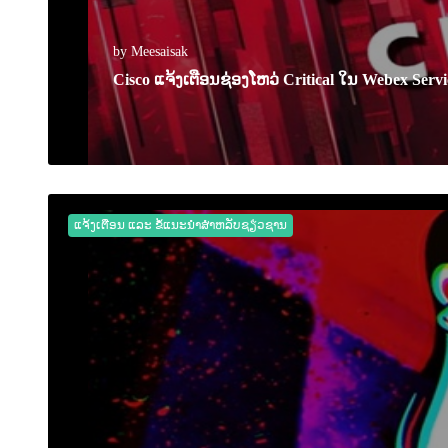
by Meesaisak
Cisco ແຈ້ງເຕືອນຊ່ອງໂຫວ່ Critical ໃນ Webex Servi
24 April 2026
0
2119
ແຈ້ງເຕືອນ ແລະ ຂໍ້ແນະນຳສຳຫລັບຊຽ່ວຊານ