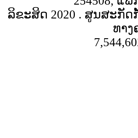
254508, ແຟັ
ລິຂະສິດ 2020 . ສູນສະກັດ
ທາງຄ
7,544,60