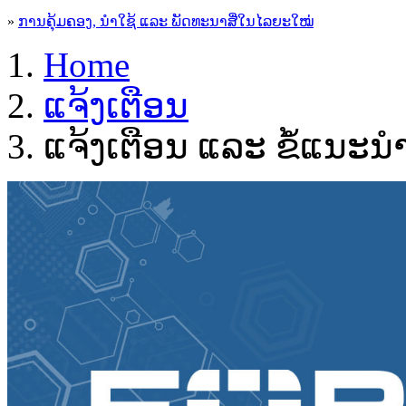
»
ການຄຸ້ມຄອງ, ນໍາໃຊ້ ແລະ ພັດທະນາສື່ໃນໄລຍະໃໝ່
Home
ແຈ້ງເຕືອນ
ແຈ້ງເຕືອນ ແລະ ຂໍ້ແນະ