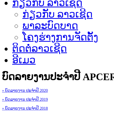
ກ່ຽວກັບ ລາວເຊີດ
ກ່ຽວກັບ ລາວເຊີດ
ພາລະບົດບາດ
ໂຄງຮ່າງການຈັດຕັ້ງ
ຕິດຕໍ່ລາວເຊີດ
ອີເມວ
ບົດລາຍງານປະຈຳປີ APCE
» ບົດລາຍງານ ປະຈຳປີ 2020
» ບົດລາຍງານ ປະຈຳປີ 2019
» ບົດລາຍງານ ປະຈຳປີ 2018