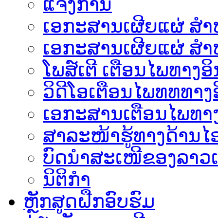
ແຈ້ງການ
ເອກະສານເຜີຍແຜ່ ສຳຫລ
ເອກະສານເຜີຍແຜ່ ສຳຫ
ໂພສ໌ເຕີ ເຕືອນໄພທາງອິ
ວິດີໂອເຕືອນໄພທທທາງອ
ເອ​ກະ​ສານເຕືອນໄພທາງ
ສາລະໜ້າຮູ້ທາງດ້ານໄອ
ບົດນຳສະເໜີຂອງລາວເ
ນິຕິກຳ
ຫຼັກສູດຝືກອົບຮົມ