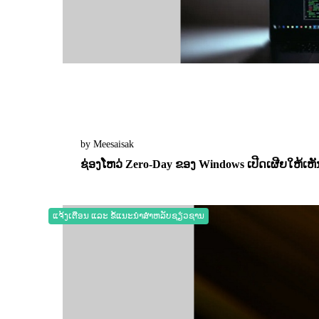
by Meesaisak
ຊ່ອງໂຫວ່ Zero-Day ຂອງ Windows ເປີດເຜີຍໃຫ້ເ
21 May 2026
0
4564
ແຈ້ງເຕືອນ ແລະ ຂໍ້ແນະນຳສຳຫລັບຊຽ່ວຊານ