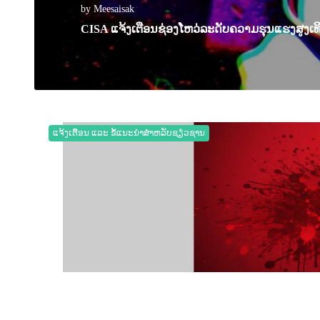
by Meesaisak
CISA ແຈ້ງເຕືອນຊ່ອງໂຫວ່ລະດັບຄວາມຮຸນແຮງສູງເທ
06 November 2025
0
12835
ແຈ້ງເຕືອນ ແລະ ຂໍ້ແນະນຳສຳຫລັບຊຽ່ວຊານ