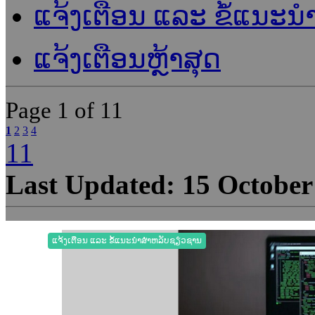
ແຈ້ງເຕືອນ ແລະ ຂໍ້ແນະນຳຜ
ແຈ້ງເຕືອນຫຼ້າສຸດ
Page
1 of 11
1
2
3
4
11
Last Updated: 15 October
ແຈ້ງເຕືອນ ແລະ ຂໍ້ແນະນຳສຳຫລັບຊຽ່ວຊານ