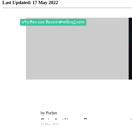
Last Updated: 17 May 2022
ແຈ້ງເຕືອນ ແລະ ຂໍ້ແນະນຳສຳຫລັບຊຽ່ວຊານ
by Porher
ພົບຊ່ອງໂຫວ່ຮ້າຍແຮງເທິງ Zyxel Firewall ແນະນໍ
17 May 2022
0
5520