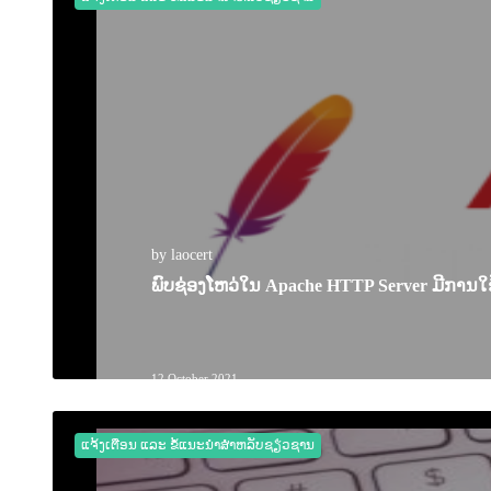
by laocert
ພົບຊ່ອງໂຫວ່ໃນ Apache HTTP Server ມີການໃຊ
12 October 2021
0
6115
ແຈ້ງເຕືອນ ແລະ ຂໍ້ແນະນຳສຳຫລັບຊຽ່ວຊານ