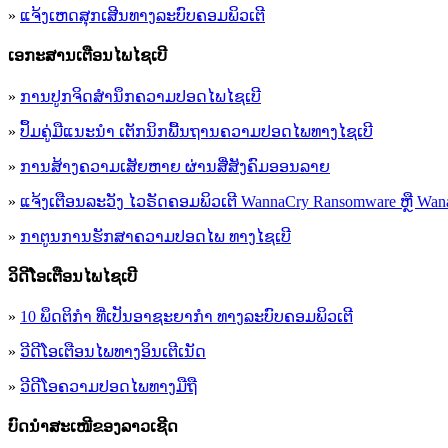
»
ແຈ້ງເຫດສຸກເສີນທາງລະບົບຄອມພິວເຕີ
ເອ​ກະ​ສານເຕືອນໄພໄຊເບີ
»
ການປູກຈິດສໍານຶກຄວາມປອດໄພໄຊເບີ
»
ປຶ້ມຄູ່ມືແນະນໍາ ເຕັກນິກພື້ນຖານຄວາມປອດໄພທາງໄຊເບີ
»
ການສ້າງຄວາມເສັຍຫາຍ ຜ່ານສື່ສັງຄົມອອນລາຍ
»
ແຈ້ງເຕືອນລະວັງ ໄວຣັດຄອມພິວເຕີ WannaCry Ransomware ຫຼື Wana
»
ກາຕູນການຮັກສາຄວາມປອດໄພ ທາງໄຊເບີ
ວິດີໂອເຕືອນໄພໄຊເບີ
»
10 ພຶດຕິກໍາ ທີ່ເປັນອາຊະຍາກໍາ ທາງລະບົບຄອມພິວເຕີ
»
ວີດີໂອເຕືອນໄພທາງອິນເຕີເນັດ
»
ວ​ີ​ດີ​ໂອ​ຄວາມ​ປອດ​ໄພ​ທາງ​ມື​ຖື
ບົດນຳສະເໜີຂອງລາວເຊີດ