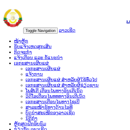
ລາວເຊີດ
Toggle Navigation
ໜ້າຫຼັກ
ຮັບແຈ້ງເຫດສຸກເສີນ
ກິດຈະກຳ
ແຈ້ງເຕືອນ ແລະ ຂໍ້ແນະນຳ
ເອກະສານເຜີຍແຜ່
ເອກະສານເຜີຍແຜ່
ແຈ້ງການ
ເອກະສານເຜີຍແຜ່ ສຳຫລັບຜູ້ໃຊ້ທົ່ວໄປ
ເອກະສານເຜີຍແຜ່ ສຳຫລັບຜູ້ຊ່ຽວຊານ
ໂພສ໌ເຕີ ເຕືອນໄພທາງອິນເຕີເນັດ
ວິດີໂອເຕືອນໄພທທທາງອິນເຕີເນັດ
ເອ​ກະ​ສານເຕືອນໄພທາງໄຊເບີ
ສາລະໜ້າຮູ້ທາງດ້ານໄອທີ
ບົດນຳສະເໜີຂອງລາວເຊີດ
ນິຕິກຳ
ຫຼັກສູດຝືກອົບຮົມ
ກ່ຽວກັບ ລາວເຊີດ