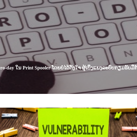
o-day ໃນ Print Spooler ໂດຍບໍ່ໄດ້ຕັ້ງໃຈ ຜູ້ເບິ່ງແຍງລະບົບກຽມຮັບມ