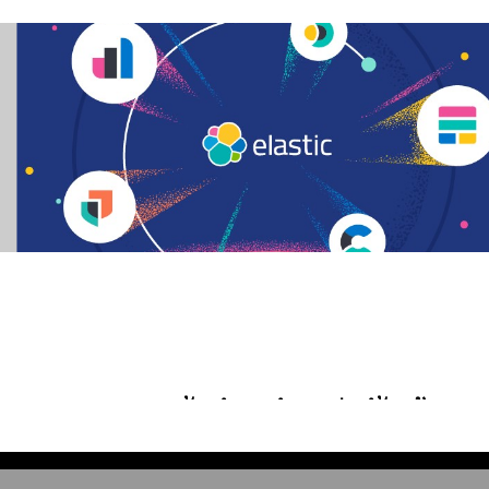
ບ Elasticsearch, Logstash ພ້ອມຄຳແນະນຳ ລະຫວ່າງລໍຖ້າ ແພັດ (Patch