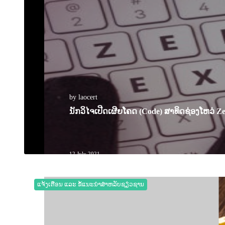
by laocert
ນັກວິໄຈເປີດເຜີຍໂຄດ (Code) ສາທິດຊ່ອງໂຫວ່ Zer
12 July 2021
0
5947
ແຈ້ງເຕືອນ ແລະ ຂໍ້ແນະນຳສຳຫລັບຊຽ່ວຊານ