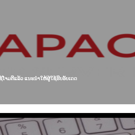
້ໂຈມຕີແລ້ວ ແນະນຳໃຫ້ຜູ້ໃຊ້ຮີບອັບເດດ