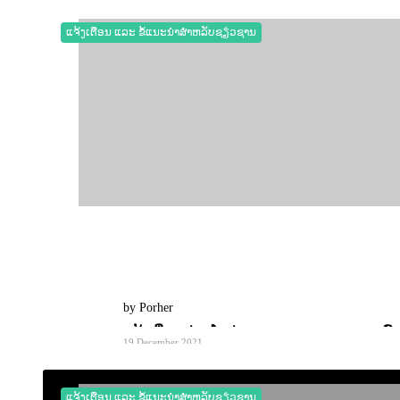
ແຈ້ງເຕືອນ ແລະ ຂໍ້ແນະນຳສຳຫລັບຊຽ່ວຊານ
by Porher
ແຈ້ງເຕືອນ ຊ່ອງໂຫວ່ Zero-day ຂອງ log4j ກະທົ
19 December 2021
0
6060
ແຈ້ງເຕືອນ ແລະ ຂໍ້ແນະນຳສຳຫລັບຊຽ່ວຊານ