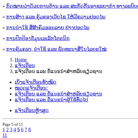
»
ກົດໝາຍວ່າດ້ວຍການຕ້ານ ແລະ ສະກັດກັ້ນອາຊະຍາກຳ ທາງລະບົບ
»
ການສ້າງ ແລະ ຄຸ້ມຄອງເວັບໄຊ ໃຫ້ມີຄວາມປອດໄພ
»
ການນຳໃຊ້ ສື່ສັງຄົມອອນລາຍ ຢ່າງປອດໄພ
»
ການ​ປົກ​ປ້ອງ​ຂໍ້​ມູນ​ເອ​ເລັກ​ໂຕ​ຣ​ນິກ
»
ການຄຸ້ມຄອງ, ນໍາໃຊ້ ແລະ ພັດທະນາສື່ໃນໄລຍະໃໝ່
Home
ແຈ້ງເຕືອນ
ແຈ້ງເຕືອນ ແລະ ຂໍ້ແນະນຳສຳຫລັບຊຽ່ວຊານ
ເບິ່ງແຈ້ງເຕືອນທັງໝົດ
ໝວດແຈ້ງເຕືອນ:
ແຈ້ງເຕືອນ ແລະ ຂໍ້ແນະນຳສຳຫລັບຊຽ່ວຊານ
ແຈ້ງເຕືອນ ແລະ ຂໍ້ແນະນຳຜູ້ໃຊ້ທົ່ວໄປ
ແຈ້ງເຕືອນຫຼ້າສຸດ
Page
5 of 11
1
2
3
4
5
6
7
8
11