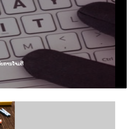
ືກັບການໂຈມຕີ