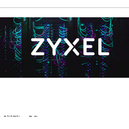
າໃຫ້ຜູ້ໃຊ້ງານເລັ່ງອັບເດດ