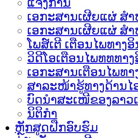
ແຈ້ງການ
ເອກະສານເຜີຍແຜ່ ສຳຫລ
ເອກະສານເຜີຍແຜ່ ສຳຫ
ໂພສ໌ເຕີ ເຕືອນໄພທາງອິ
ວິດີໂອເຕືອນໄພທທທາງອ
ເອ​ກະ​ສານເຕືອນໄພທາງ
ສາລະໜ້າຮູ້ທາງດ້ານໄອ
ບົດນຳສະເໜີຂອງລາວເ
ນິຕິກຳ
ຫຼັກສູດຝືກອົບຮົມ