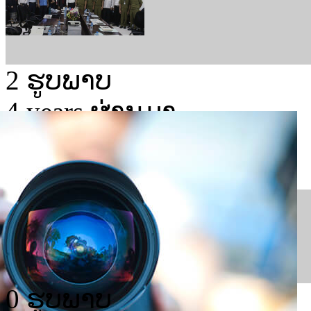
2 ຮູບພາບ
4 years ຜ່ານມາ
ງານສັບປະດາສາກົນໄຊເບີ Si
Week (SICW) ຄັ້ງທີ...
0 ຮູບພາບ