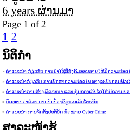
6 years ຜ່ານມາ
Page
1 of 2
1
2
ນິ​ຕິ​ກໍາ
»
ຄໍາແນະນໍາ ກ່ຽວກັບ ການນໍາໃຊ້ສື່ສັງຄົມອອນລາຍໃຫ້ມີຄວາມປອດ
»
ຄຳແນະນຳກ່ຽວກັບ ການຮັກສາຄວາມປອດໄພ ທາງລະບົບຄອມພິວເຕ
»
ຄຳແນະນຳການສ້າງ,ພັດທະນາ ແລະ ຄຸ້ມຄອງເວັບໄຊໃຫ້ມີຄວາມປ
»
ກົດໝາຍວ່າດ້ວຍ ການປົກປ້ອງຂໍ້ມູນເອເລັກໂຕຣນິກ
»
ຄຳແນະນຳ ການຈັດຕັ້ງປະຕິບັດ ກົດໝາຍ Cyber Crime
ສາລະໜ້າຮູ້