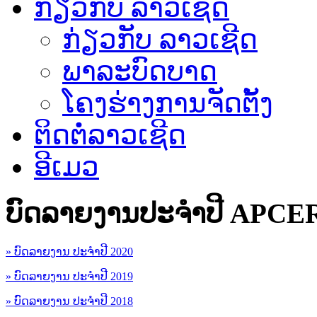
ກ່ຽວກັບ ລາວເຊີດ
ກ່ຽວກັບ ລາວເຊີດ
ພາລະບົດບາດ
ໂຄງຮ່າງການຈັດຕັ້ງ
ຕິດຕໍ່ລາວເຊີດ
ອີເມວ
ບົດລາຍງານປະຈຳປີ APCE
» ບົດລາຍງານ ປະຈຳປີ 2020
» ບົດລາຍງານ ປະຈຳປີ 2019
» ບົດລາຍງານ ປະຈຳປີ 2018