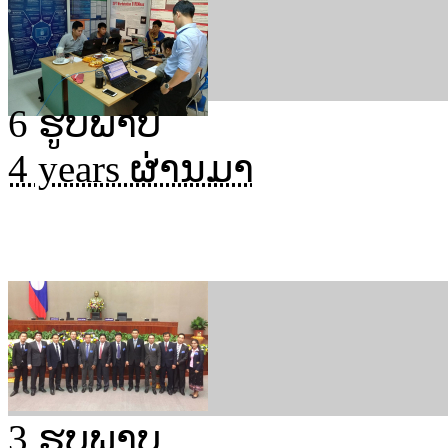
6 ຮູບພາບ
4 years ຜ່ານມາ
ກະຊວງ ປທສ ເຂົ້າປ້ອງກັນ 
ຂໍ້ມູນເອເລັກໂຕຣນິກ
3 ຮູບພາບ