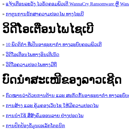
»
ແຈ້ງເຕືອນລະວັງ ໄວຣັດຄອມພິວເຕີ WannaCry Ransomware ຫຼື Wana
»
ກາຕູນການຮັກສາຄວາມປອດໄພ ທາງໄຊເບີ
ວິດີໂອເຕືອນໄພໄຊເບີ
»
10 ພຶດຕິກໍາ ທີ່ເປັນອາຊະຍາກໍາ ທາງລະບົບຄອມພິວເຕີ
»
ວີດີໂອເຕືອນໄພທາງອິນເຕີເນັດ
»
ວ​ີ​ດີ​ໂອ​ຄວາມ​ປອດ​ໄພ​ທາງ​ມື​ຖື
ບົດນຳສະເໜີຂອງລາວເຊີດ
»
ກົດໝາຍວ່າດ້ວຍການຕ້ານ ແລະ ສະກັດກັ້ນອາຊະຍາກຳ ທາງລະບົບ
»
ການສ້າງ ແລະ ຄຸ້ມຄອງເວັບໄຊ ໃຫ້ມີຄວາມປອດໄພ
»
ການນຳໃຊ້ ສື່ສັງຄົມອອນລາຍ ຢ່າງປອດໄພ
»
ການ​ປົກ​ປ້ອງ​ຂໍ້​ມູນ​ເອ​ເລັກ​ໂຕ​ຣ​ນິກ