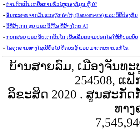
»
ທ່ານຕົກເປັນເຫຍື່ອການຮົ່ວໄຫຼຂອງຂໍ້ມູນ ຫຼື ບໍ່?
»
ອັນຕະລາຍຈາກມັນແວຮຽກຄ່າໄຖ່ (Ransomware) ແລະ ວິທີປ້ອງກັນ
»
ວິທີສັງເກດ ຮູບ ແລະ ວິດີໂອ ທີ່ສ້າງໂດຍ AI
»
ກວດສອບ ແລະ ອັບເດດວິນໂດ ເພື່ອເພີ່ມຄວາມປອດໄພໃຫ້ກັບລະບົບ
»
ໄພຄຸກຄາມທາງໄຊເບີທົ່ວໄປ ທີ່ຄວນຮູ້ ແລະ ມາດຕະການແກ້ໄຂ
ບ້ານສາຍລົມ, ເມືອງຈັນທະ
254508, ແຟັ
ລິຂະສິດ 2020 . ສູນສະກັດ
ທາງຄ
7,545,94