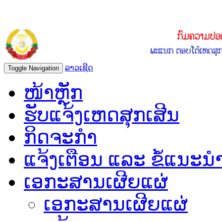
ລາວເຊີດ
Toggle Navigation
ໜ້າຫຼັກ
ຮັບແຈ້ງເຫດສຸກເສີນ
ກິດຈະກຳ
ແຈ້ງເຕືອນ ແລະ ຂໍ້ແນະນ
ເອກະສານເຜີຍແຜ່
ເອກະສານເຜີຍແຜ່