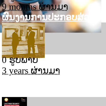
9 months ຜ່ານມາ
ຜົນງານການປະກອບສ່ວນສ້າງ
0 ຮູບພາບ
3 years ຜ່ານມາ
ເຊີນໄວໜຸ່ມ ນັກຮຽນ-ນັກສຶ
ປອດໄພໄຊເບີ...