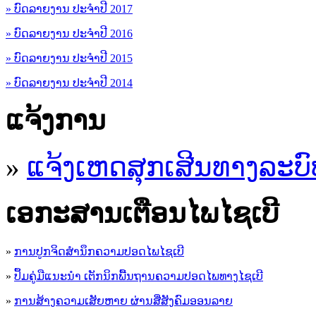
» ບົດລາຍງານ ປະຈຳປີ 2017
» ບົດລາຍງານ ປະຈຳປີ 2016
» ບົດລາຍງານ ປະຈຳປີ 2015
» ບົດລາຍງານ ປະຈຳປີ 2014
ແຈ້ງການ
»
ແຈ້ງເຫດສຸກເສີນທາງລະບົ
ເອ​ກະ​ສານເຕືອນໄພໄຊເບີ
»
ການປູກຈິດສໍານຶກຄວາມປອດໄພໄຊເບີ
»
ປຶ້ມຄູ່ມືແນະນໍາ ເຕັກນິກພື້ນຖານຄວາມປອດໄພທາງໄຊເບີ
»
ການສ້າງຄວາມເສັຍຫາຍ ຜ່ານສື່ສັງຄົມອອນລາຍ