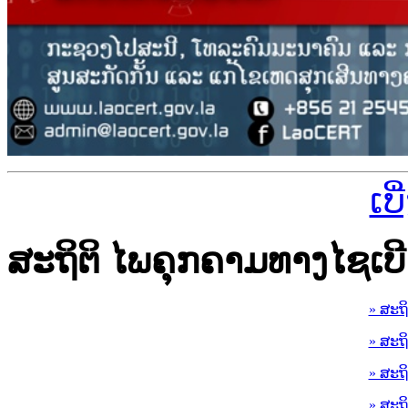
ເບ
ສະຖິຕິ ໄພຄຸກຄາມທາງໄຊເບີ
» ສະຖ
» ສະຖ
» ສະຖ
» ສະຖ