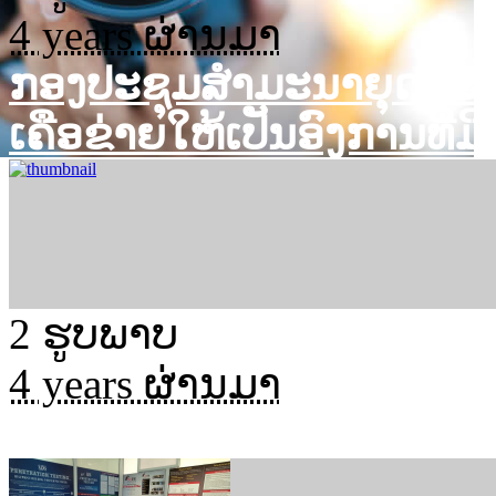
4 years ຜ່ານມາ
ກອງປະຊຸມສໍາມະນາຍຸດທະ
ເຄືອຂ່າຍໃຫ້ເປັນອົງການທີ່ມີ
2 ຮູບພາບ
4 years ຜ່ານມາ
ລາວເຊີດ ເດີນທາງໄປຝຶກອົບຮ