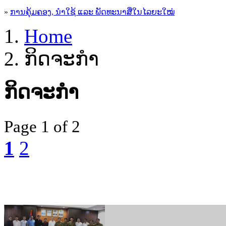
»
ການຄຸ້ມຄອງ, ນໍາໃຊ້ ແລະ ພັດທະນາສື່ໃນໄລຍະໃໝ່
Home
ກິດຈະກຳ
ກິດຈະກຳ
Page
1 of 2
1
2
ກອງປະຊຸມວິຊາການ ປຶກສາ
ຊະຍາກໍາທີ່ເກີດຂຶ້ນທາງອິນເຕີເ