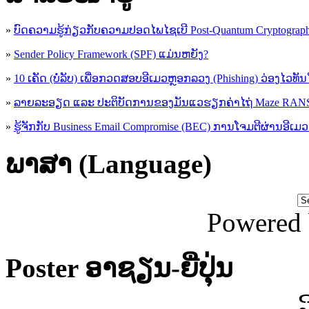
»
ບົດຄວາມຮູ້ກ່ຽວກັບຄວາມປອດໄພໄຊເບີ Post-Quantum Cryptogra
»
Sender Policy Framework (SPF) ແມ່ນຫຍັງ?
»
10 ເຄັດ (ບໍ່ລັບ) ເພື່ອກວດສອບອີເມວຫຼອກລວງ (Phishing) ວ່ອງໄວທັ
»
ລາຍລະອຽດ ແລະ ປະຕິບັດການຂອງມັນແວຮຽກຄ່າໄຖ່ Maze R
»
ຮູ້​ຈັກກັບ​ Business Email Compromise (BEC) ການ​ໂຈມ​ຕີ​ຜ່ານ​ອີ​ເມວ ​
ພາສາ (Language)
Powered
Poster ອາຊຽນ-ຍີ່ປຸ່ນ