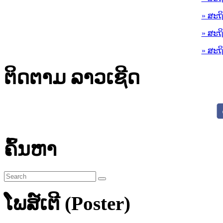
» ສະຖ
» ສະຖ
» ສະຖ
ຕິດຕາມ ລາວເຊີດ
ຄົ້ນຫາ
ໂພສ໌ເຕີ (Poster)