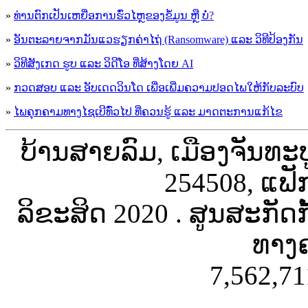
»
ທ່ານຕົກເປັນເຫຍື່ອການຮົ່ວໄຫຼຂອງຂໍ້ມູນ ຫຼື ບໍ່?
»
ອັນຕະລາຍຈາກມັນແວຮຽກຄ່າໄຖ່ (Ransomware) ແລະ ວິທີປ້ອງກັນ
»
ວິທີສັງເກດ ຮູບ ແລະ ວິດີໂອ ທີ່ສ້າງໂດຍ AI
»
ກວດສອບ ແລະ ອັບເດດວິນໂດ ເພື່ອເພີ່ມຄວາມປອດໄພໃຫ້ກັບລະບົບ
»
ໄພຄຸກຄາມທາງໄຊເບີທົ່ວໄປ ທີ່ຄວນຮູ້ ແລະ ມາດຕະການແກ້ໄຂ
ບ້ານສາຍລົມ, ເມືອງຈັນທະ
254508, ແຟັ
ລິຂະສິດ 2020 . ສູນສະກັດ
ທາງຄ
7,562,71