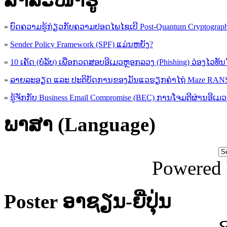
»
ບົດຄວາມຮູ້ກ່ຽວກັບຄວາມປອດໄພໄຊເບີ Post-Quantum Cryptogra
»
Sender Policy Framework (SPF) ແມ່ນຫຍັງ?
»
10 ເຄັດ (ບໍ່ລັບ) ເພື່ອກວດສອບອີເມວຫຼອກລວງ (Phishing) ວ່ອງໄວທັ
»
ລາຍລະອຽດ ແລະ ປະຕິບັດການຂອງມັນແວຮຽກຄ່າໄຖ່ Maze R
»
ຮູ້​ຈັກກັບ​ Business Email Compromise (BEC) ການ​ໂຈມ​ຕີ​ຜ່ານ​ອີ​ເມວ ​
ພາສາ (Language)
Powered
Poster ອາຊຽນ-ຍີ່ປຸ່ນ