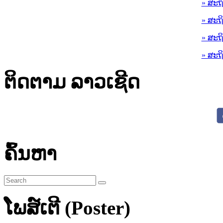
» ສະຖ
» ສະຖ
» ສະຖ
» ສະຖ
ຕິດຕາມ ລາວເຊີດ
ຄົ້ນຫາ
ໂພສ໌ເຕີ (Poster)