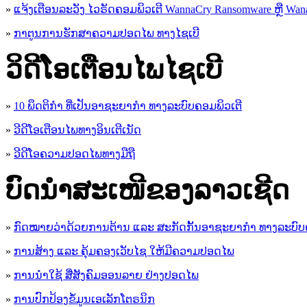
»
ແຈ້ງເຕືອນລະວັງ ໄວຣັດຄອມພິວເຕີ WannaCry Ransomware ຫຼື Wana
»
ກາຕູນການຮັກສາຄວາມປອດໄພ ທາງໄຊເບີ
ວິດີໂອເຕືອນໄພໄຊເບີ
»
10 ພຶດຕິກໍາ ທີ່ເປັນອາຊະຍາກໍາ ທາງລະບົບຄອມພິວເຕີ
»
ວີດີໂອເຕືອນໄພທາງອິນເຕີເນັດ
»
ວ​ີ​ດີ​ໂອ​ຄວາມ​ປອດ​ໄພ​ທາງ​ມື​ຖື
ບົດນຳສະເໜີຂອງລາວເຊີດ
»
ກົດໝາຍວ່າດ້ວຍການຕ້ານ ແລະ ສະກັດກັ້ນອາຊະຍາກຳ ທາງລະບົບ
»
ການສ້າງ ແລະ ຄຸ້ມຄອງເວັບໄຊ ໃຫ້ມີຄວາມປອດໄພ
»
ການນຳໃຊ້ ສື່ສັງຄົມອອນລາຍ ຢ່າງປອດໄພ
»
ການ​ປົກ​ປ້ອງ​ຂໍ້​ມູນ​ເອ​ເລັກ​ໂຕ​ຣ​ນິກ