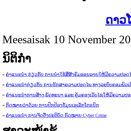
ດາວໂ
Meesaisak
10 November 2
ນິ​ຕິ​ກໍາ
»
ຄໍາແນະນໍາ ກ່ຽວກັບ ການນໍາໃຊ້ສື່ສັງຄົມອອນລາຍໃຫ້ມີຄວາມປອດ
»
ຄຳແນະນຳກ່ຽວກັບ ການຮັກສາຄວາມປອດໄພ ທາງລະບົບຄອມພິວເຕ
»
ຄຳແນະນຳການສ້າງ,ພັດທະນາ ແລະ ຄຸ້ມຄອງເວັບໄຊໃຫ້ມີຄວາມປ
»
ກົດໝາຍວ່າດ້ວຍ ການປົກປ້ອງຂໍ້ມູນເອເລັກໂຕຣນິກ
»
ຄຳແນະນຳ ການຈັດຕັ້ງປະຕິບັດ ກົດໝາຍ Cyber Crime
ສາລະໜ້າຮູ້