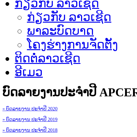
ກ່ຽວກັບ ລາວເຊີດ
ກ່ຽວກັບ ລາວເຊີດ
ພາລະບົດບາດ
ໂຄງຮ່າງການຈັດຕັ້ງ
ຕິດຕໍ່ລາວເຊີດ
ອີເມວ
ບົດລາຍງານປະຈຳປີ APCE
» ບົດລາຍງານ ປະຈຳປີ 2020
» ບົດລາຍງານ ປະຈຳປີ 2019
» ບົດລາຍງານ ປະຈຳປີ 2018