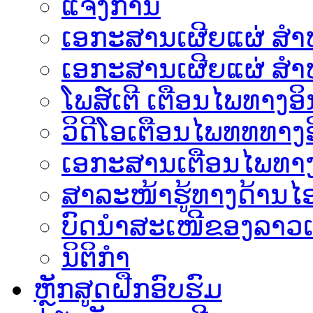
ແຈ້ງການ
ເອກະສານເຜີຍແຜ່ ສຳຫລ
ເອກະສານເຜີຍແຜ່ ສຳຫ
ໂພສ໌ເຕີ ເຕືອນໄພທາງອິ
ວິດີໂອເຕືອນໄພທທທາງອ
ເອ​ກະ​ສານເຕືອນໄພທາງ
ສາລະໜ້າຮູ້ທາງດ້ານໄອ
ບົດນຳສະເໜີຂອງລາວເ
ນິຕິກຳ
ຫຼັກສູດຝືກອົບຮົມ