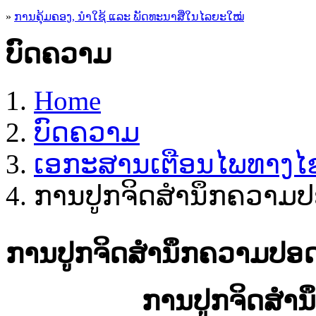
»
ການຄຸ້ມຄອງ, ນໍາໃຊ້ ແລະ ພັດທະນາສື່ໃນໄລຍະໃໝ່
ບົດຄວາມ
Home
ບົດຄວາມ
ເອ​ກະ​ສານເຕືອນໄພທາງໄຊ
ການປູກຈິດສໍານຶກຄວາມປ
ການປູກຈິດສໍານຶກຄວາມປອດ
ການປູກຈິດສໍາ