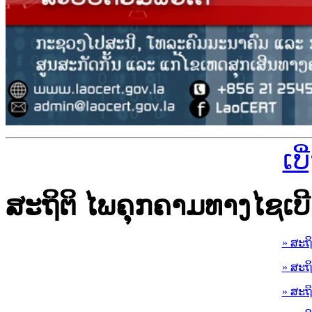
ເບ
ສະຖິຕິ ໄພຄຸກຄາມທາງໄຊເບີ
» ສະຖ
» ສະຖ
» ສະຖ