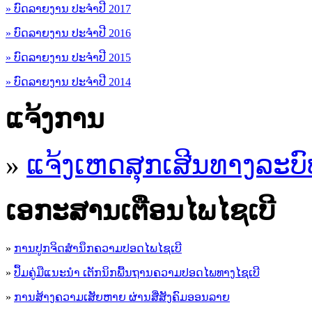
» ບົດລາຍງານ ປະຈຳປີ 2017
» ບົດລາຍງານ ປະຈຳປີ 2016
» ບົດລາຍງານ ປະຈຳປີ 2015
» ບົດລາຍງານ ປະຈຳປີ 2014
ແຈ້ງການ
»
ແຈ້ງເຫດສຸກເສີນທາງລະບົ
ເອ​ກະ​ສານເຕືອນໄພໄຊເບີ
»
ການປູກຈິດສໍານຶກຄວາມປອດໄພໄຊເບີ
»
ປຶ້ມຄູ່ມືແນະນໍາ ເຕັກນິກພື້ນຖານຄວາມປອດໄພທາງໄຊເບີ
»
ການສ້າງຄວາມເສັຍຫາຍ ຜ່ານສື່ສັງຄົມອອນລາຍ