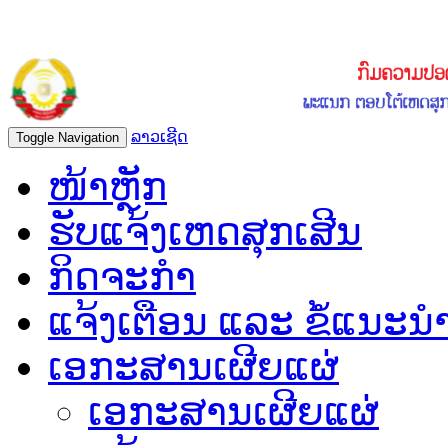
ລາວເຊີດ
Toggle Navigation
ໜ້າຫຼັກ
ຮັບແຈ້ງເຫດສຸກເສີນ
ກິດຈະກຳ
ແຈ້ງເຕືອນ ແລະ ຂໍ້ແນະນ
ເອກະສານເຜີຍແຜ່
ເອກະສານເຜີຍແຜ່