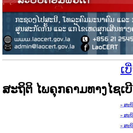
ເບ
ສະຖິຕິ ໄພຄຸກຄາມທາງໄຊເບີ
» ສະຖ
» ສະຖ
» ສະຖ