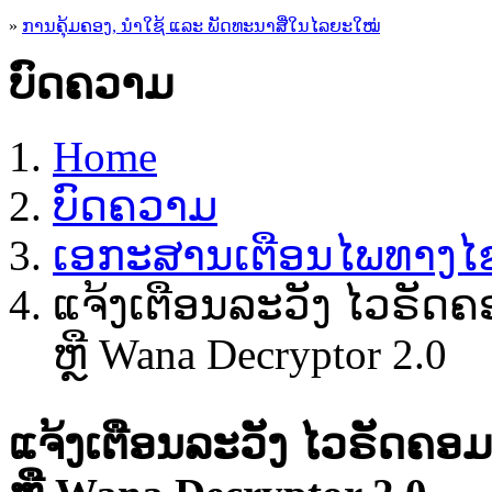
»
ການຄຸ້ມຄອງ, ນໍາໃຊ້ ແລະ ພັດທະນາສື່ໃນໄລຍະໃໝ່
ບົດຄວາມ
Home
ບົດຄວາມ
ເອ​ກະ​ສານເຕືອນໄພທາງໄຊ
ແຈ້ງເຕືອນລະວັງ ໄວຣັດຄ
ຫຼື Wana Decryptor 2.0
ແຈ້ງເຕືອນລະວັງ ໄວຣັດຄອ