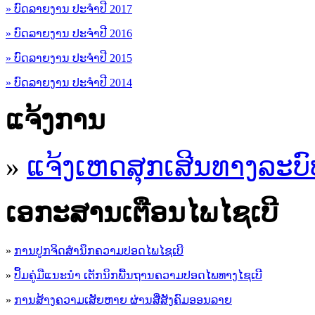
» ບົດລາຍງານ ປະຈຳປີ 2017
» ບົດລາຍງານ ປະຈຳປີ 2016
» ບົດລາຍງານ ປະຈຳປີ 2015
» ບົດລາຍງານ ປະຈຳປີ 2014
ແຈ້ງການ
»
ແຈ້ງເຫດສຸກເສີນທາງລະບົ
ເອ​ກະ​ສານເຕືອນໄພໄຊເບີ
»
ການປູກຈິດສໍານຶກຄວາມປອດໄພໄຊເບີ
»
ປຶ້ມຄູ່ມືແນະນໍາ ເຕັກນິກພື້ນຖານຄວາມປອດໄພທາງໄຊເບີ
»
ການສ້າງຄວາມເສັຍຫາຍ ຜ່ານສື່ສັງຄົມອອນລາຍ