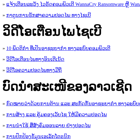
»
ແຈ້ງເຕືອນລະວັງ ໄວຣັດຄອມພິວເຕີ WannaCry Ransomware ຫຼື Wana
»
ກາຕູນການຮັກສາຄວາມປອດໄພ ທາງໄຊເບີ
ວິດີໂອເຕືອນໄພໄຊເບີ
»
10 ພຶດຕິກໍາ ທີ່ເປັນອາຊະຍາກໍາ ທາງລະບົບຄອມພິວເຕີ
»
ວີດີໂອເຕືອນໄພທາງອິນເຕີເນັດ
»
ວ​ີ​ດີ​ໂອ​ຄວາມ​ປອດ​ໄພ​ທາງ​ມື​ຖື
ບົດນຳສະເໜີຂອງລາວເຊີດ
»
ກົດໝາຍວ່າດ້ວຍການຕ້ານ ແລະ ສະກັດກັ້ນອາຊະຍາກຳ ທາງລະບົບ
»
ການສ້າງ ແລະ ຄຸ້ມຄອງເວັບໄຊ ໃຫ້ມີຄວາມປອດໄພ
»
ການນຳໃຊ້ ສື່ສັງຄົມອອນລາຍ ຢ່າງປອດໄພ
»
ການ​ປົກ​ປ້ອງ​ຂໍ້​ມູນ​ເອ​ເລັກ​ໂຕ​ຣ​ນິກ