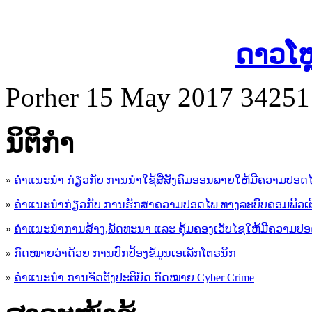
ດາວໂຫ
Porher
15 May 2017
34251
ນິ​ຕິ​ກໍາ
»
ຄໍາແນະນໍາ ກ່ຽວກັບ ການນໍາໃຊ້ສື່ສັງຄົມອອນລາຍໃຫ້ມີຄວາມປອດ
»
ຄຳແນະນຳກ່ຽວກັບ ການຮັກສາຄວາມປອດໄພ ທາງລະບົບຄອມພິວເຕ
»
ຄຳແນະນຳການສ້າງ,ພັດທະນາ ແລະ ຄຸ້ມຄອງເວັບໄຊໃຫ້ມີຄວາມປ
»
ກົດໝາຍວ່າດ້ວຍ ການປົກປ້ອງຂໍ້ມູນເອເລັກໂຕຣນິກ
»
ຄຳແນະນຳ ການຈັດຕັ້ງປະຕິບັດ ກົດໝາຍ Cyber Crime