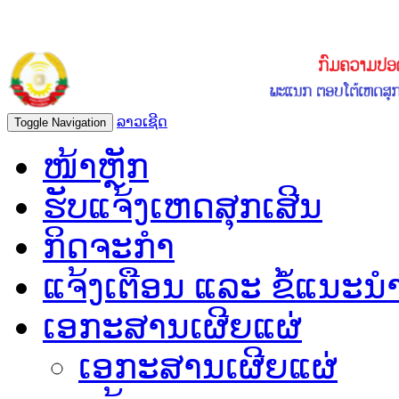
ລາວເຊີດ
Toggle Navigation
ໜ້າຫຼັກ
ຮັບແຈ້ງເຫດສຸກເສີນ
ກິດຈະກຳ
ແຈ້ງເຕືອນ ແລະ ຂໍ້ແນະນ
ເອກະສານເຜີຍແຜ່
ເອກະສານເຜີຍແຜ່