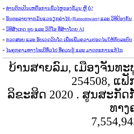
»
ທ່ານຕົກເປັນເຫຍື່ອການຮົ່ວໄຫຼຂອງຂໍ້ມູນ ຫຼື ບໍ່?
»
ອັນຕະລາຍຈາກມັນແວຮຽກຄ່າໄຖ່ (Ransomware) ແລະ ວິທີປ້ອງກັນ
»
ວິທີສັງເກດ ຮູບ ແລະ ວິດີໂອ ທີ່ສ້າງໂດຍ AI
»
ກວດສອບ ແລະ ອັບເດດວິນໂດ ເພື່ອເພີ່ມຄວາມປອດໄພໃຫ້ກັບລະບົບ
»
ໄພຄຸກຄາມທາງໄຊເບີທົ່ວໄປ ທີ່ຄວນຮູ້ ແລະ ມາດຕະການແກ້ໄຂ
ບ້ານສາຍລົມ, ເມືອງຈັນທະ
254508, ແຟັ
ລິຂະສິດ 2020 . ສູນສະກັດ
ທາງຄ
7,554,94