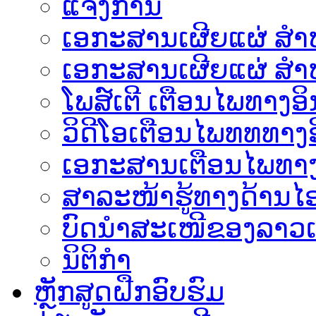
ແຈ້ງການ
ເອກະສານເຜີຍແຜ່ ສຳຫລ
ເອກະສານເຜີຍແຜ່ ສຳຫ
ໂພສ໌ເຕີ ເຕືອນໄພທາງອິ
ວິດີໂອເຕືອນໄພທທທາງອ
ເອ​ກະ​ສານເຕືອນໄພທາງ
ສາລະໜ້າຮູ້ທາງດ້ານໄອ
ບົດນຳສະເໜີຂອງລາວເ
ນິຕິກຳ
ຫຼັກສູດຝືກອົບຮົມ