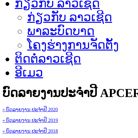
ກ່ຽວກັບ ລາວເຊີດ
ກ່ຽວກັບ ລາວເຊີດ
ພາລະບົດບາດ
ໂຄງຮ່າງການຈັດຕັ້ງ
ຕິດຕໍ່ລາວເຊີດ
ອີເມວ
ບົດລາຍງານປະຈຳປີ APCE
» ບົດລາຍງານ ປະຈຳປີ 2020
» ບົດລາຍງານ ປະຈຳປີ 2019
» ບົດລາຍງານ ປະຈຳປີ 2018