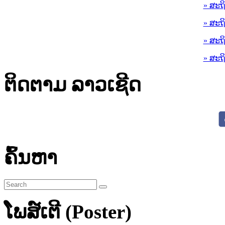
» ສະຖ
» ສະຖ
» ສະຖ
» ສະຖ
ຕິດຕາມ ລາວເຊີດ
ຄົ້ນຫາ
ໂພສ໌ເຕີ (Poster)