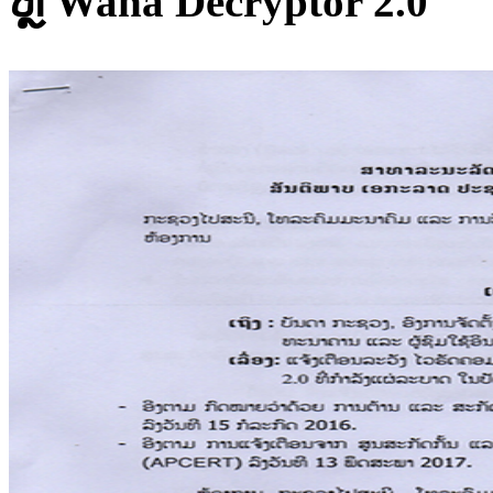
ຫຼື Wana Decryptor 2.0