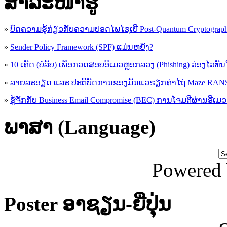
ສາລະໜ້າຮູ້
»
ບົດຄວາມຮູ້ກ່ຽວກັບຄວາມປອດໄພໄຊເບີ Post-Quantum Cryptogra
»
Sender Policy Framework (SPF) ແມ່ນຫຍັງ?
»
10 ເຄັດ (ບໍ່ລັບ) ເພື່ອກວດສອບອີເມວຫຼອກລວງ (Phishing) ວ່ອງໄວທັ
»
ລາຍລະອຽດ ແລະ ປະຕິບັດການຂອງມັນແວຮຽກຄ່າໄຖ່ Maze R
»
ຮູ້​ຈັກກັບ​ Business Email Compromise (BEC) ການ​ໂຈມ​ຕີ​ຜ່ານ​ອີ​ເມວ ​
ພາສາ (Language)
Powered
Poster ອາຊຽນ-ຍີ່ປຸ່ນ