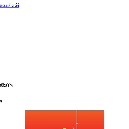
ຄອມພິວເຕີ
ໄວທັນໃຈ
ໃຈ