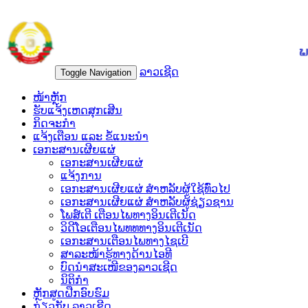
ລາວເຊີດ
Toggle Navigation
ໜ້າຫຼັກ
ຮັບແຈ້ງເຫດສຸກເສີນ
ກິດຈະກຳ
ແຈ້ງເຕືອນ ແລະ ຂໍ້ແນະນຳ
ເອກະສານເຜີຍແຜ່
ເອກະສານເຜີຍແຜ່
ແຈ້ງການ
ເອກະສານເຜີຍແຜ່ ສຳຫລັບຜູ້ໃຊ້ທົ່ວໄປ
ເອກະສານເຜີຍແຜ່ ສຳຫລັບຜູ້ຊ່ຽວຊານ
ໂພສ໌ເຕີ ເຕືອນໄພທາງອິນເຕີເນັດ
ວິດີໂອເຕືອນໄພທທທາງອິນເຕີເນັດ
ເອ​ກະ​ສານເຕືອນໄພທາງໄຊເບີ
ສາລະໜ້າຮູ້ທາງດ້ານໄອທີ
ບົດນຳສະເໜີຂອງລາວເຊີດ
ນິຕິກຳ
ຫຼັກສູດຝືກອົບຮົມ
ກ່ຽວກັບ ລາວເຊີດ