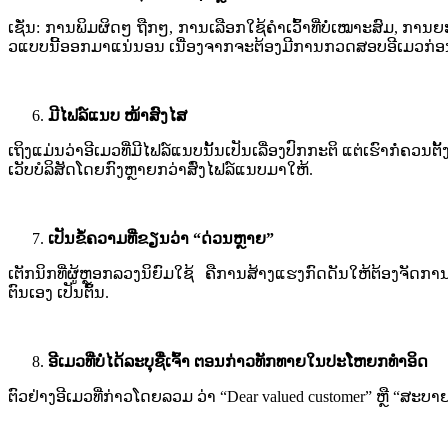
ເຊັ່ນ​: ການ​ພິມ​ຜິດ​ໆ​ ຖືກ​ໆ​, ການ​ເລືອກ​ໃຊ້​ຄຳເວົ້າທີ່​ບໍ່​ເໝາະ​ສົມ,​ ກາ
ວແບບ​ນີ້​ອອກ​ມາ​ແນ່ນອນ​ ເນື່ອງ​ຈາກຈະຕ້ອງມີການ​ກວດ​ສອບອີເມວ​ກ່ອນທີ
ມີ​ໄຟ​ລ໌​ແນບ ໜ້າສົງໄ​ສ​
ເຖິງແມ່ນວ່າ​ອີ​ເມ​ວທີ່​ມີ​ໄຟ​ລ໌​ແນບ​ນັ້ນ​ເປັນ​ເລື່ອງ​ປົກກະຕິ​ ແຕ່​ເຮົາ​ກໍ່​ຄວນ​ຕັ້ງ
ເວັບ​ບໍລິສັດ​ໂດຍ​ກົງ​ຫຼາຍກວ່າ​ສົ່ງ​ໄຟ​ລ໌​ແນບ​ມາ​ໃຫ້​.
ເປັນ​ຂໍ້ຄວາມ​ທີ່​ຂຽນ​ວ່າ​ “
ດ່ວນ​ຫຼາຍ​”
ເຕັກ​ນິກ​ທີ່ຜູ້​ຫຼອກລວງ​ນິຍົມ​ໃຊ້​ ​ຄື​ການສ້າງ​ແຮງ​ກົດ​ດັນ​ໃຫ້​ຕ້ອງ​ຈັດການ​ຢ່
ຕົນເອງ​ ເປັນ​ຕົ້ນ.​
ອີ​ເມ​ວທີ່​ບໍ່​ໄດ້​ລະ​ບຸ​ຊື່​ເຈົ້າ​ ຕອນກ່າວ​ທັກ​ທາຍ​ໃນປະ​ໂຫຍກ​ທຳອິດ
ຕົວຢ່າງ​ອີ​ເມ​ວທີ່ກ່າວ​ໂດຍລວມ​ ວ່າ​ “Dear valued customer” ຫຼື​ “ສະບາຍດີໝູ່ຮ