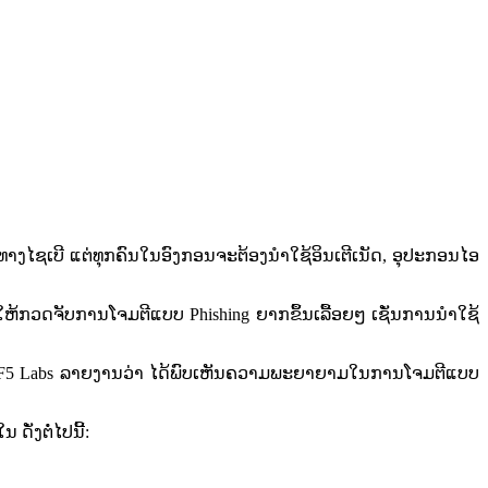
ຊເບີ ແຕ່ທຸກຄົນໃນອົງກອນຈະຕ້ອງນໍາໃຊ້ອິນເຕີເນັດ, ອຸປະກອນໄອ
້​ກວດ​ຈັບ​ການ​ໂຈມ​ຕີ​ແບບ​ Phishing ຍາກ​ຂຶ້ນເລື້ອຍໆ​ ເຊັ່ນການ​ນຳໃຊ້​
ເບີ​​ F5 Labs ລາຍ​ງານ​ວ່າ ໄດ້ພົບເຫັນ​ຄວາມ​ພະຍາຍາມໃນການ​ໂຈມ​ຕີ​ແບບ​
ັ່ງຕໍ່ໄປນີ້: