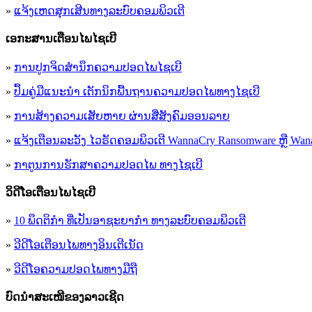
»
ແຈ້ງເຫດສຸກເສີນທາງລະບົບຄອມພິວເຕີ
ເອ​ກະ​ສານເຕືອນໄພໄຊເບີ
»
ການປູກຈິດສໍານຶກຄວາມປອດໄພໄຊເບີ
»
ປຶ້ມຄູ່ມືແນະນໍາ ເຕັກນິກພື້ນຖານຄວາມປອດໄພທາງໄຊເບີ
»
ການສ້າງຄວາມເສັຍຫາຍ ຜ່ານສື່ສັງຄົມອອນລາຍ
»
ແຈ້ງເຕືອນລະວັງ ໄວຣັດຄອມພິວເຕີ WannaCry Ransomware ຫຼື Wana
»
ກາຕູນການຮັກສາຄວາມປອດໄພ ທາງໄຊເບີ
ວິດີໂອເຕືອນໄພໄຊເບີ
»
10 ພຶດຕິກໍາ ທີ່ເປັນອາຊະຍາກໍາ ທາງລະບົບຄອມພິວເຕີ
»
ວີດີໂອເຕືອນໄພທາງອິນເຕີເນັດ
»
ວ​ີ​ດີ​ໂອ​ຄວາມ​ປອດ​ໄພ​ທາງ​ມື​ຖື
ບົດນຳສະເໜີຂອງລາວເຊີດ