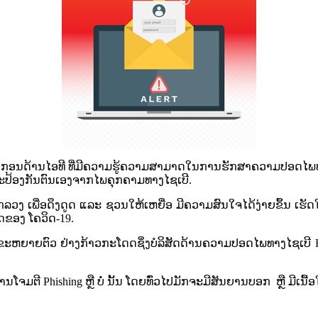
ກອນດ້ານໄອທີ ທີ່ມີຄວາມຮູ້ຄວາມສາມາດໃນການຮັກສາຄວາມປອດໄພທາງໄ
ີ່ຈະປ້ອງກັນຕົນເອງຈາກໄພຄຸກຄາມທາງໄຊເບີ.
ຫຼອກລວງ ເພື່ອດຶງດູດ ແລະ ຊວນໃຫ້ເຫຍື່ອ ມີຄວາມສົນໃຈໄດ້​ງ່າຍ​ຂຶ້ນ​ ເຮັດໃຫ
​ຂອງ ​ໂຄ​ວິດ​-19.
ຂະຫຍາຍຕົວ ​ຢ່າງ​ກ້າວ​ກະ​ໂດດ
ຊຶ່ງ​ບໍລິສັດ​ດ້ານ​ຄວາມ​ປອດໄ​ພ​ທາງ​ໄຊ​
 Phishing ຫຼື ບໍ່ ນັ້ນ ໂດຍທົ່ວໄປມັກຈະມີສັນຍານບອກ ຫຼື ມີເນື້ອໃນ ດ