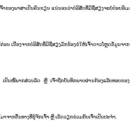
າ​ຂອງ​ພາສາ​ເປັນຄົນຂຽນ ແນ່ນອນ​ວ່າ​ບໍລິສັດ​ທີ່​ມີ​ຊື່​ສຽງ​ຈະ​ບໍ່​ປ່ອຍ​ອີ​ເມ​
​ກ່ອນ​ ເນື່ອງ​ຈາກ​ບໍລິສັດ​ທີ່​ມີ​ຊື່​ສຽງ​ມັກ​ຮ້ອງ​ຂໍ​ໃຫ້​ເຈົ້າ​ດາວ​ໂຫຼດ​ຂໍ້​ມູນ​ຈາກ​
​, ​ເປັນ​ໜີ້​​ພາກສ່ວນ​ລັດ​ ຫຼື ​​ເຈົ້າ​ຖືກ​ບັນ​ທຶກ​ພາບ​ຜ່ານ​ກ້ອງ​ແລັບ​ທອບ​ຂອງ​
າກ​ຕົ້ນ​ທາງ​ທີ່​ຮູ້​ຈັກ​ເຈົ້າ​ ຫຼື ​ເຮັດວຽກ​ຮ່ວມ​ກັບ​ເຈົ້າ​ເປັນ​ປະຈຳ​.