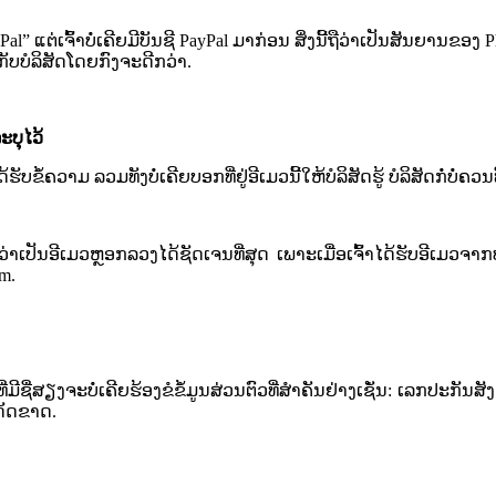
al” ແຕ່​ເຈົ້າ​ບໍ່ເຄີຍມີ​ບັນ​ຊີ​ PayPal ມາ​ກ່ອນ​​ ສິ່ງນີ້ຖືວ່າເປັນ​ສັນຍາ​ນຂອງ​ 
​ກັບ​ບໍລິສັດ​ໂດຍ​ກົງ​ຈະດີກວ່າ​.
ະ​ບຸ​ໄວ້
ໄດ້ຮັບ​ຂໍ້ຄວາມ ລວມທັງບໍ່​ເຄີຍບອກ​ທີ່​ຢູ່​ອີ​ເມ​ວ​ນີ້​ໃຫ້​ບໍລິສັດ​ຮູ້​ ບໍລິສັດ​ກໍ່​ບໍ່​ຄວນທີ່​
ປັນ​ອີ​ເມ​ວ​ຫຼອກລວງ​ໄດ້​ຊັດເຈນ​ທີ່ສຸດ​ ເພາະ​ເມື່ອ​ເຈົ້າ​ໄດ້ຮັບ​ອີ​ເມ​ວຈາກ​ບໍລິສັດ
om
.
່​ມີ​ຊື່​ສຽງ​ຈະ​ບໍ່​ເຄີຍ​ຮ້ອງ​ຂໍ​ຂໍ້​ມູນ​ສ່ວນ​ຕົວ​ທີ່​ສຳຄັນ​ຢ່າງ​ເຊັ່ນ: ​ເລກ​ປະ​ກ
​ດັ​ດຂາດ​.