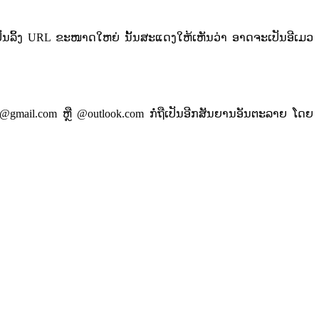
ເພາະ​ເປັນ​ລິ້ງ​​ URL ຂະໜາດ​ໃຫຍ່​ ນັ້ນສະແດງໃຫ້ເຫັນວ່າ ອາດຈະ​ເປັນ​ອີ​ເມ​ວ​
ເຊັ່ນ: @gmail.com ຫຼື​ @outlook.com ກໍ່​ຖື​ເປັນ​ອີກ​ສັນຍາ​ນ​ອັນຕະລາຍ​ ໂດຍ