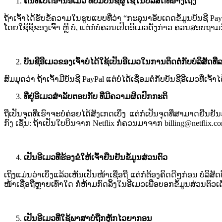
ຄົນທີ່ເປີດອ່ານອີເມວ ທີ່ບໍ່​​ມີ​ບັນ​ຊີ​ຜູ້​ໃຊ້​ໃນ​ບໍລິສັດ​ທີ່​ອ້າງ​ເຖິງ​
ຖ້າ​ເຈົ້າ​ໄດ້ຮັບ​ຂໍ້ຄວາມ​ໃນຮູບແບບທີ່ວ່າ​ “ກະລຸນາ​ອັບ​ເດດ​ຂໍ້​ມູນ​ບັນຊີ​ PayP
ໂດຍໃຊ້ຊື່ຂອງ​ເຈົ້າ​ ຫຼື ບໍ່,​ ແຕ່ກໍ່​ບໍ່​ຄວນ​ເປີດ​ອີ​ເມ​ວດັ່ງ​ກ່າວ​ ຄວນສອບ​ຖາມ
ບັນ​ຊີ​ອີ​ເມ​ວຂອງ​ເຈົ້າ​ບໍ່​ໄດ້​ໃຊ້​ເປັນ​ອີ​ເມ​ວໃນການ​ຕິດ​ຕໍ່​ກັບ​ບໍລິສັດ​ທີ່​ລ
ສົມ​ມຸດວ່າ ​ຖ້າ​ເຈົ້າ​ມີ​ບັນ​ຊີ​ PayPal ແຕ່​ບໍ່​ໄດ້​ເຊື່ອມ​ຕໍ່​ກັບ​ບັນ​ຊີ​ອີ​ເມ​ວທີ່​ເຈົ້າ​
ທີ່​ຢູ່​ອີ​ເມ​ວສຳລັບ​ຕອບ​ກັບ ທີ່ມີຄວາມ​ຜິດ​ປົກກະຕິ​
ຖື​ເປັນ​ຈຸດ​ທີ່​ເຮົາຈະບໍ່ຄ່ອຍໄດ້ສັງເກດເບິ່ງ​ ແຕ່​ກໍ່​ເປັນ​ຈຸດ​ທີ່ສາມາດຢືນຢັນວ່າເ
ກົງ​ ເຊັ່ນ: ​ຖ້າ​ເປັນ​ໃບ​ບິນຈາກ​ Netflix ກໍ​່ຄວນ​ມາ​ຈາກ​
billing@netflix.c
ເປັນ​ອີ​ເມ​ວ​ທີ່ຮ້ອງຂໍໃຫ້​ເຈົ້າ​ຢືນຢັນ​ຂໍ້​ມູນ​ສ່ວນ
ຕົວ​
ເຖິງແມ່ນ​ວ່າ​ເບິ່ງແລ້ວເຫັນເປັນໜ້າ​ເຊື່ອ​ຖື​ ແຕ່ກໍ່ຕ້ອງ​ຄິດ​ດີ​ໆ​ກ່ອນ​ ບໍລິສັດ​ທີ
ໜ້າ​ເຊື່ອ​ຖື​ຫຼາຍ​ເທົ່າ​ໃດ​ ກໍ​ໍ່ຫ້າມ​ກົດ​ລິ້ງ​ໃນ​ອີ​ເມ​ວ​ເພື່ອ​ບອກ​ຂໍ້​ມູນ​ສ່ວນ​ຕົວ​ເ
ເປັນ​ອີ​ເມ​ວ​ທີ່​ໃຊ້​ພາສາ​ບໍ່ຖືກຫຼັກໄວຍາກອນ​