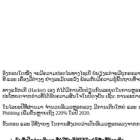
ອົງກອນໃດໜຶ່ງ ຈະມີຄວາມປອດໄພທາງໄຊເບີ ບໍ່ພຽງແຕ່ຈະມີບຸກຄະລາ
ທີ ແລະ ເຄື່ອງມືຕ່າງໆ ຢ່າງລະມັດລະວັງ ພ້ອມກັບມີຄວາມຮູ້ພື້ນຖານທ
ທາງ​ແຮັກ​ເກີ​ (Hacker) ເອງ ກໍ່ໄດ້​ມີ​ການ​ປັບປ່ຽນ​ກົນ​ລະຍຸດ​ໃນ​ການ​
ປະໂຫຍດ​ຈາກຂ່າວ​ທີ່​ໄດ້ຮັບ​ຄວາມ​ສົນ​ໃຈ​ໃນ​ປັດຈຸບັນ​ ເຊັ່ນ​: ການ​ລະ​ບາດ
ໃນໄລຍະປີທີ່ຜ່ານມາ ຈຳ​ນ​ວນ​ອີ​ເມ​ວຫຼອກລວງ ​ມີການເຕີບໃຫຍ່ ແລະ 
Phishing ​ເພີ່ມ​ຂຶ້ນຫຼາຍເຖິງ​ 220% ໃນ​ປີ​ 2020.
ຂັ້ນຕອນ ແລະ ວິທີງ່າຍໆ ໃນການສັງເກດວ່າເປັນອີເມວຫຼອກລວງຈາກການໂຈມຕີ