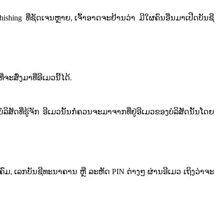
Phishing
​ທີ່​ຊັດເຈນ​ຫຼາຍ​, ​ເຈົ້າ​ອາດຈະ​ຢ້ານ​ວ່າ​ ມີ​ໃຜ​ຄົນອື່ນ​ມາ​ເປີດ​ບັນ​ຊີ​
ຈະ​ສົ່ງ​ມາ​ທີ່​ອີ​ເມ​ວນີ້​ໄດ້​.
​ທີ່​ຮູ້​ຈັກ​​ ອີ​ເມ​ວ​ນັ້ນ​ກໍ່​ຄວນ​ຈະມາ​ຈາກ​ທີ່​ຢູ່​ອີ​ເມ​ວຂອງ​ບໍລິສັດ​ນັ້ນ​ໂດຍ​
ັນ​ສັງຄົມ​, ເລກ​ບັນ​ຊີທະ​ນາ​ຄານ​ ຫຼື ລະ​ຫັດ​ PIN ​ຕ່າງ​ໆ​ ຜ່ານ​ອີ​ເມວ​ ເຖິງວ່າຈະ​