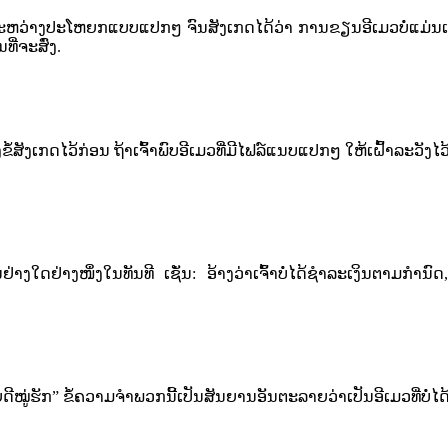
ນຍະຫວ່າງ​ປະ​ໂຫຍກ​ແບບແປກ​ໆ​ ຈົນ​ສັງເກດໄດ້​ວ່າ ກ​ານ​ຂຽນ​ອີ​ເມ​ວ​ບໍ່​ແມ່ນ​ເຈົ້
່ຈະ​ສົ່ງ​.
​ຂໍ້​ສັງເກດໄວ້ກ່ອນ​ ຖ້າ​ເຈົ້າ​ພົບ​ອີ​ເມ​ວ​ທີ່​ມີ​ໄຟ​ລ໌​ແນບ​ແປກ​ໆ​ ໃຫ້​ເຝົ້າ​ລະ​ວັງ​ໄວ້
າງ​ໃດ​ຢ່າງ​ໜຶ່ງ​ໃນ​ທັນ​ທີ​ ເຊັ່ນ:​ ອ້າງ​ວ່າ​ເຈົ້າ​ບໍ່​ໄດ້​ຊຳ​ລະ​ເງິນ​ຕາມ​ກຳນົດ
ັກ​” ຂໍ້ຄວາມຈໍາພວກ​ນີ້​ເປັນ​ສັນຍາ​ນ​ອັນຕະລາຍ​ວ່າ​ເປັນ​ອີ​ເມ​ວ​ທີ່​ບໍ່​ໄດ້​ມາ​ຈ