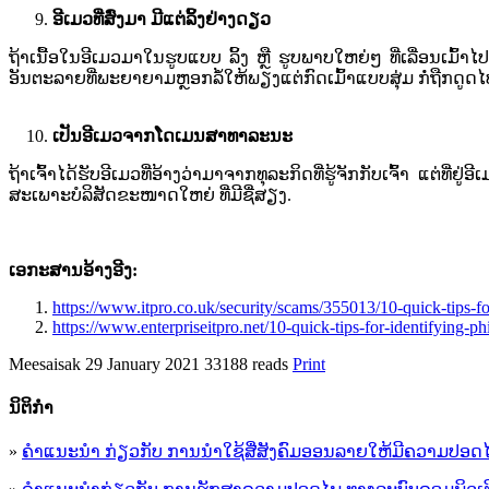
ອີ​ເມ​ວ​ທີ່​ສົ່ງ​ມາ​ ມີແຕ່ລິ້ງຢ່າງດຽວ​
ຖ້າ​ເນື້ອໃນອີ​ເມ​ວມາ​ໃນຮູບແບບ​ ລິ້ງ​ ຫຼື ຮູບ​ພາບ​ໃຫຍ່​ໆ​ ທີ່​ເລື່ອນ​ເມົ
ອັນຕະລາຍ​ທີ່​ພະຍາຍາມ​ຫຼອກ​ລໍ້​ໃຫ້​ພຽງແຕ່​ກົດເມົ້າ​ແບບ​ສຸ່ມ​ ກໍ່​ຖືກ​ດູດ​ໄປ​
ເປັນ​ອີ​ເມ​ວຈາກ​ໂດ​ເມນ​ສາທາລະນະ​
ຖ້າ​ເຈົ້າ​ໄດ້ຮັບ​ອີ​ເມ​​ວທີ່​ອ້າງ​ວ່າ​ມາ​ຈາກ​ທຸລະກິດ​ທີ່​ຮູ້​ຈັກ​ກັບເຈົ້
ສະເພາະບໍລິສັດຂະໜາດໃຫຍ່ ​ທີ່​ມີ​ຊື່​ສຽງ​.
ເອກະສານອ້າງອີງ:
https://www.itpro.co.uk/security/scams/355013/10-quick-tips-fo
https://www.enterpriseitpro.net/10-quick-tips-for-identifying-ph
Meesaisak
29 January 2021
33188 reads
Print
ນິ​ຕິ​ກໍາ
»
ຄໍາແນະນໍາ ກ່ຽວກັບ ການນໍາໃຊ້ສື່ສັງຄົມອອນລາຍໃຫ້ມີຄວາມປອດ