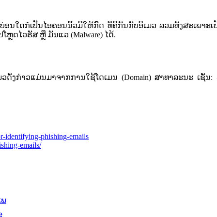
້າ​ໄປ​ບ່ອນໃດກໍ່​ເປັນ​ໄອ​ຄອນ​ນິ້ວ​ມືໃຫ້ກົດ ​ທີ່​ຄືກັນກັບ​ອີ​ເມ​ວ ​ລວມທັງ​ສະ
ໂຫຼດ​ໄວ​ຣັສ ​ຫຼື ​ມັນ​ແວ​ (Malware) ​ໄດ້.​
າ​ ແຕ່​ທີ່​ຢູ່​ອີ​ເມ​ວດັ່ງກ່າວແມ່ນມາຈາກການໃຊ້​ໂດ​ເມນ (Domain) ​ສາທາລະນະ​ 
r-identifying-phishing-emails
ishing-emails/
ໄພ