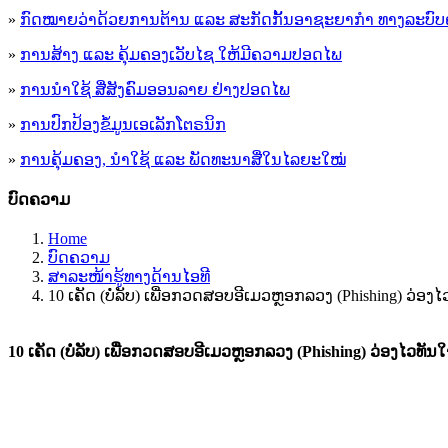
»
ກົດໝາຍວ່າດ້ວຍການຕ້ານ ແລະ ສະກັດກັ້ນອາຊະຍາກຳ ທາງລະບົບ
»
ການສ້າງ ແລະ ຄຸ້ມຄອງເວັບໄຊ ໃຫ້ມີຄວາມປອດໄພ
»
ການນຳໃຊ້ ສື່ສັງຄົມອອນລາຍ ຢ່າງປອດໄພ
»
ການ​ປົກ​ປ້ອງ​ຂໍ້​ມູນ​ເອ​ເລັກ​ໂຕ​ຣ​ນິກ
»
ການຄຸ້ມຄອງ, ນໍາໃຊ້ ແລະ ພັດທະນາສື່ໃນໄລຍະໃໝ່
ບົດຄວາມ
Home
ບົດຄວາມ
ສາລະໜ້າຮູ້ທາງດ້ານໄອທີ
10 ເຄັດ (ບໍ່ລັບ) ເພື່ອກວດສອບອີເມວຫຼອກລວງ (Phishing) ວ່ອງ
10 ເຄັດ (ບໍ່ລັບ) ເພື່ອກວດສອບອີເມວຫຼອກລວງ (Phishing) ວ່ອງໄວທັນ