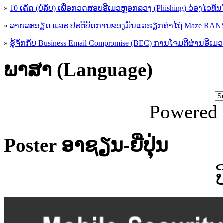
»
10 ເຄັດ (ບໍ່ລັບ) ເພື່ອກວດສອບອີເມວຫຼອກລວງ (Phishing) ວ່ອງໄວທັ
»
ລາຍລະອຽດ ແລະ ປະຕິບັດການຂອງມັນແວຮຽກຄ່າໄຖ່ Maze R
»
ຮູ້​ຈັກກັບ​ Business Email Compromise (BEC) ການ​ໂຈມ​ຕີ​ຜ່ານ​ອີ​ເມວ ​
ພາສາ (Language)
Powered
Poster ອາຊຽນ-ຍີ່ປຸ່ນ