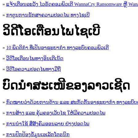
»
ແຈ້ງເຕືອນລະວັງ ໄວຣັດຄອມພິວເຕີ WannaCry Ransomware ຫຼື Wana
»
ກາຕູນການຮັກສາຄວາມປອດໄພ ທາງໄຊເບີ
ວິດີໂອເຕືອນໄພໄຊເບີ
»
10 ພຶດຕິກໍາ ທີ່ເປັນອາຊະຍາກໍາ ທາງລະບົບຄອມພິວເຕີ
»
ວີດີໂອເຕືອນໄພທາງອິນເຕີເນັດ
»
ວ​ີ​ດີ​ໂອ​ຄວາມ​ປອດ​ໄພ​ທາງ​ມື​ຖື
ບົດນຳສະເໜີຂອງລາວເຊີດ
»
ກົດໝາຍວ່າດ້ວຍການຕ້ານ ແລະ ສະກັດກັ້ນອາຊະຍາກຳ ທາງລະບົບ
»
ການສ້າງ ແລະ ຄຸ້ມຄອງເວັບໄຊ ໃຫ້ມີຄວາມປອດໄພ
»
ການນຳໃຊ້ ສື່ສັງຄົມອອນລາຍ ຢ່າງປອດໄພ
»
ການ​ປົກ​ປ້ອງ​ຂໍ້​ມູນ​ເອ​ເລັກ​ໂຕ​ຣ​ນິກ