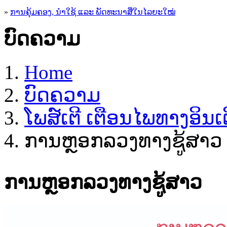
»
ການຄຸ້ມຄອງ, ນໍາໃຊ້ ແລະ ພັດທະນາສື່ໃນໄລຍະໃໝ່
ບົດຄວາມ
Home
ບົດຄວາມ
ໂພສ໌ເຕີ ເຕືອນໄພທາງອິນເຕ
ການຫຼອກລວງທາງຊູ້ສາວ
ການຫຼອກລວງທາງຊູ້ສາວ