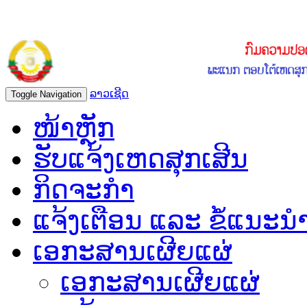
ລາວເຊີດ
Toggle Navigation
ໜ້າຫຼັກ
ຮັບແຈ້ງເຫດສຸກເສີນ
ກິດຈະກຳ
ແຈ້ງເຕືອນ ແລະ ຂໍ້ແນະນ
ເອກະສານເຜີຍແຜ່
ເອກະສານເຜີຍແຜ່