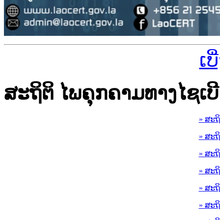
ເບ
ສະຖິຕິ ໄພຄຸກຄາມທາງໄຊເບີ
» ສະຖ
» ສະຖ
» ສະຖ
» ສະຖ
» ສະຖ
» ສະຖ