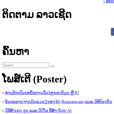
» ສະຖ
ຕິດຕາມ ລາວເຊີດ
ຄົ້ນຫາ
ໂພສ໌ເຕີ (Poster)
»
ທ່ານຕົກເປັນເຫຍື່ອການຮົ່ວໄຫຼຂອງຂໍ້ມູນ ຫຼື ບໍ່?
»
ອັນຕະລາຍຈາກມັນແວຮຽກຄ່າໄຖ່ (Ransomware) ແລະ ວິທີປ້ອງກັນ
»
ວິທີສັງເກດ ຮູບ ແລະ ວິດີໂອ ທີ່ສ້າງໂດຍ AI