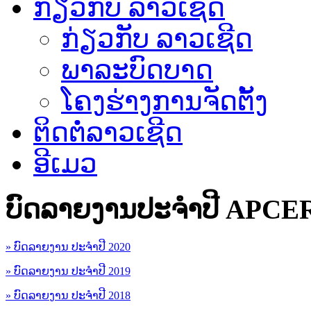
ກ່ຽວກັບ ລາວເຊີດ
ກ່ຽວກັບ ລາວເຊີດ
ພາລະບົດບາດ
ໂຄງຮ່າງການຈັດຕັ້ງ
ຕິດຕໍ່ລາວເຊີດ
ອີເມວ
ບົດລາຍງານປະຈຳປີ APCE
» ບົດລາຍງານ ປະຈຳປີ 2020
» ບົດລາຍງານ ປະຈຳປີ 2019
» ບົດລາຍງານ ປະຈຳປີ 2018