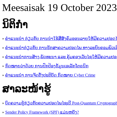
Meesaisak
19 October 202
ນິ​ຕິ​ກໍາ
»
ຄໍາແນະນໍາ ກ່ຽວກັບ ການນໍາໃຊ້ສື່ສັງຄົມອອນລາຍໃຫ້ມີຄວາມປອດ
»
ຄຳແນະນຳກ່ຽວກັບ ການຮັກສາຄວາມປອດໄພ ທາງລະບົບຄອມພິວເຕ
»
ຄຳແນະນຳການສ້າງ,ພັດທະນາ ແລະ ຄຸ້ມຄອງເວັບໄຊໃຫ້ມີຄວາມປ
»
ກົດໝາຍວ່າດ້ວຍ ການປົກປ້ອງຂໍ້ມູນເອເລັກໂຕຣນິກ
»
ຄຳແນະນຳ ການຈັດຕັ້ງປະຕິບັດ ກົດໝາຍ Cyber Crime
ສາລະໜ້າຮູ້
»
ບົດຄວາມຮູ້ກ່ຽວກັບຄວາມປອດໄພໄຊເບີ Post-Quantum Cryptogra
»
Sender Policy Framework (SPF) ແມ່ນຫຍັງ?