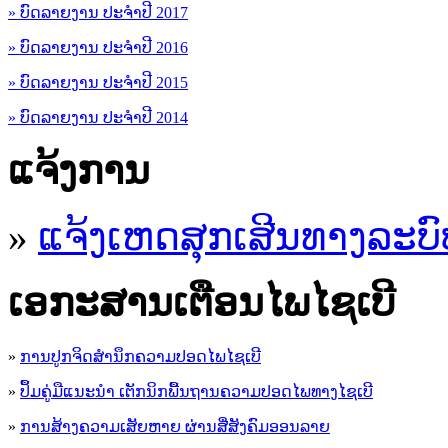
» ບົດລາຍງານ ປະຈຳປີ 2017
» ບົດລາຍງານ ປະຈຳປີ 2016
» ບົດລາຍງານ ປະຈຳປີ 2015
» ບົດລາຍງານ ປະຈຳປີ 2014
ແຈ້ງການ
»
ແຈ້ງເຫດສຸກເສີນທາງລະບົ
ເອ​ກະ​ສານເຕືອນໄພໄຊເບີ
»
ການປູກຈິດສໍານຶກຄວາມປອດໄພໄຊເບີ
»
ປຶ້ມຄູ່ມືແນະນໍາ ເຕັກນິກພື້ນຖານຄວາມປອດໄພທາງໄຊເບີ
»
ການສ້າງຄວາມເສັຍຫາຍ ຜ່ານສື່ສັງຄົມອອນລາຍ