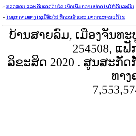
»
ກວດສອບ ແລະ ອັບເດດວິນໂດ ເພື່ອເພີ່ມຄວາມປອດໄພໃຫ້ກັບລະບົບ
»
ໄພຄຸກຄາມທາງໄຊເບີທົ່ວໄປ ທີ່ຄວນຮູ້ ແລະ ມາດຕະການແກ້ໄຂ
ບ້ານສາຍລົມ, ເມືອງຈັນທະ
254508, ແຟັ
ລິຂະສິດ 2020 . ສູນສະກັດ
ທາງຄ
7,553,57