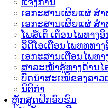
ແຈ້ງການ
ເອກະສານເຜີຍແຜ່ ສຳຫລ
ເອກະສານເຜີຍແຜ່ ສຳຫ
ໂພສ໌ເຕີ ເຕືອນໄພທາງອິ
ວິດີໂອເຕືອນໄພທທທາງອ
ເອ​ກະ​ສານເຕືອນໄພທາງ
ສາລະໜ້າຮູ້ທາງດ້ານໄອ
ບົດນຳສະເໜີຂອງລາວເ
ນິຕິກຳ
ຫຼັກສູດຝືກອົບຮົມ