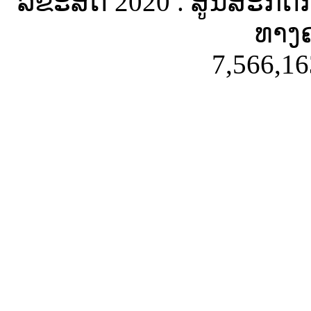
ລິຂະສິດ 2020 . ສູນສະກັດ
ທາງຄ
7,566,16