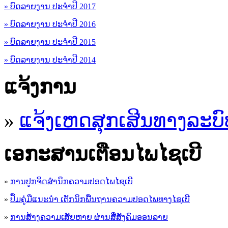
» ບົດລາຍງານ ປະຈຳປີ 2017
» ບົດລາຍງານ ປະຈຳປີ 2016
» ບົດລາຍງານ ປະຈຳປີ 2015
» ບົດລາຍງານ ປະຈຳປີ 2014
ແຈ້ງການ
»
ແຈ້ງເຫດສຸກເສີນທາງລະບົ
ເອ​ກະ​ສານເຕືອນໄພໄຊເບີ
»
ການປູກຈິດສໍານຶກຄວາມປອດໄພໄຊເບີ
»
ປຶ້ມຄູ່ມືແນະນໍາ ເຕັກນິກພື້ນຖານຄວາມປອດໄພທາງໄຊເບີ
»
ການສ້າງຄວາມເສັຍຫາຍ ຜ່ານສື່ສັງຄົມອອນລາຍ