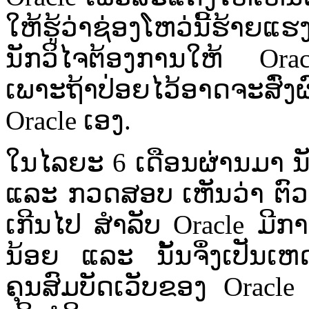
ໃຫ້​ຮູ້​ວ່າ​ຊ່ອງ​ໂຫວ່​ນີ້​ຮ້າຍແ
ນັກ​ວິໄ​ຈ​ຕ້ອງ​ການ​ໃຫ້ Orac
ເພາະ​ຖ້າ​ປ່ອຍ​ໄວ້​ອາດຈະ​ສົ່
Oracle ເອງ.
ໃນໄລຍະ 6 ເດືອນຜ່ານມາ ນັກ​ວ
ແລະ ​ກວດສອບ ເຫັນ​ວ່າ​ ຕົວ​ແກ້
ເກີນ​ໄປ ສຳລັບ Oracle
ມີກາ
ນ້ອຍ ແລະ ​ນັ້ນ
ຈຶ່ງເປັນ​ເຫ
ຄຸນສົມບັດ​ເວັບ​ຂອງ Oracle ເ