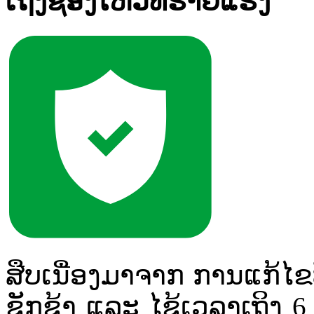
ເຖິງຊ່ອງໂຫວ່ທີ່ຮ້າຍແຮງ
ສືບ​ເນື່ອງ​ມາ​ຈາກ ການແກ້
ຊັກຊ້າ ແລະ ໄຊ້ເວລາເຖິງ 6 ເ