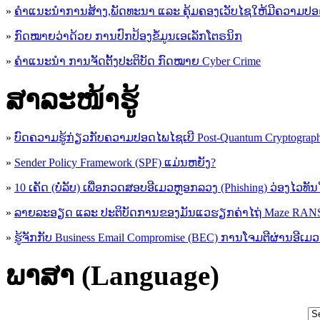
»
ຄຳແນະນຳການສ້າງ,ພັດທະນາ ແລະ ຄຸ້ມຄອງເວັບໄຊໃຫ້ມີຄວາມປ
»
ກົດໝາຍວ່າດ້ວຍ ການປົກປ້ອງຂໍ້ມູນເອເລັກໂຕຣນິກ
»
ຄຳແນະນຳ ການຈັດຕັ້ງປະຕິບັດ ກົດໝາຍ Cyber Crime
ສາລະໜ້າຮູ້
»
ບົດຄວາມຮູ້ກ່ຽວກັບຄວາມປອດໄພໄຊເບີ Post-Quantum Cryptogra
»
Sender Policy Framework (SPF) ແມ່ນຫຍັງ?
»
10 ເຄັດ (ບໍ່ລັບ) ເພື່ອກວດສອບອີເມວຫຼອກລວງ (Phishing) ວ່ອງໄວທັ
»
ລາຍລະອຽດ ແລະ ປະຕິບັດການຂອງມັນແວຮຽກຄ່າໄຖ່ Maze R
»
ຮູ້​ຈັກກັບ​ Business Email Compromise (BEC) ການ​ໂຈມ​ຕີ​ຜ່ານ​ອີ​ເມວ ​
ພາສາ (Language)