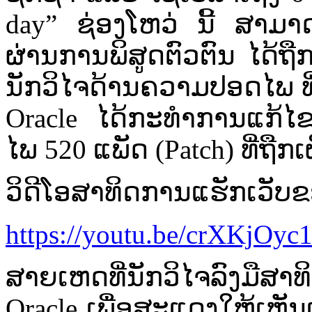
day” ຊ່ອງ​ໂຫວ່​ ນີ້ ​ສາມາດ​ນ
ຜ່ານ​ການ​ພິສູດ​ຕົວ​ຕົນ ໄດ້ຖ
ນັກ​ວິໄ​ຈ​ດ້ານ​ຄວາມ​ປອດໄ​ພ ທີ
Oracle ໄດ້
ກະທຳການແກ້​ໄຂ​ບ
ໄ​ພ 520 ແພັດ (Patch) ທີ່​ຖືກ​
ວິ​ດີ​ໂອ​ສາ​ທິດ​ການ​ແຮັກ​ເວັບ
https://youtu.be/crXKjOyc
ສາຍເຫດ​ທີ່​ນັກ​ວິ​ໄຈ
ລົງ​ມື​ສາ
Oracle ເພື່ອ​ສະແດງ​ໃຫ້​ເຫັນ​