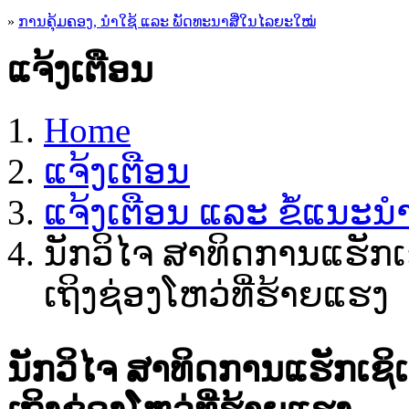
»
ການຄຸ້ມຄອງ, ນໍາໃຊ້ ແລະ ພັດທະນາສື່ໃນໄລຍະໃໝ່
ແຈ້ງເຕືອນ
Home
ແຈ້ງເຕືອນ
ແຈ້ງເຕືອນ ແລະ ຂໍ້ແນະ
ນັກວິໄຈ ສາທິດການແຮັກເຊ
ເຖິງຊ່ອງໂຫວ່ທີ່ຮ້າຍແຮງ
ນັກວິໄຈ ສາທິດການແຮັກເຊິເ