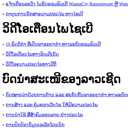
»
ແຈ້ງເຕືອນລະວັງ ໄວຣັດຄອມພິວເຕີ WannaCry Ransomware ຫຼື Wana
»
ກາຕູນການຮັກສາຄວາມປອດໄພ ທາງໄຊເບີ
ວິດີໂອເຕືອນໄພໄຊເບີ
»
10 ພຶດຕິກໍາ ທີ່ເປັນອາຊະຍາກໍາ ທາງລະບົບຄອມພິວເຕີ
»
ວີດີໂອເຕືອນໄພທາງອິນເຕີເນັດ
»
ວ​ີ​ດີ​ໂອ​ຄວາມ​ປອດ​ໄພ​ທາງ​ມື​ຖື
ບົດນຳສະເໜີຂອງລາວເຊີດ
»
ກົດໝາຍວ່າດ້ວຍການຕ້ານ ແລະ ສະກັດກັ້ນອາຊະຍາກຳ ທາງລະບົບ
»
ການສ້າງ ແລະ ຄຸ້ມຄອງເວັບໄຊ ໃຫ້ມີຄວາມປອດໄພ
»
ການນຳໃຊ້ ສື່ສັງຄົມອອນລາຍ ຢ່າງປອດໄພ
»
ການ​ປົກ​ປ້ອງ​ຂໍ້​ມູນ​ເອ​ເລັກ​ໂຕ​ຣ​ນິກ