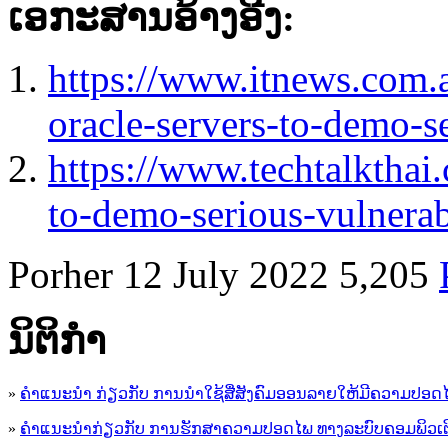
ເອກະສານອ້າງອີງ:
https://www.itnews.com.
oracle-servers-to-demo-s
https://www.techtalkthai
to-demo-serious-vulnerab
Porher
12 July 2022
5,205
ນິ​ຕິ​ກໍາ
»
ຄໍາແນະນໍາ ກ່ຽວກັບ ການນໍາໃຊ້ສື່ສັງຄົມອອນລາຍໃຫ້ມີຄວາມປອດ
»
ຄຳແນະນຳກ່ຽວກັບ ການຮັກສາຄວາມປອດໄພ ທາງລະບົບຄອມພິວເຕ