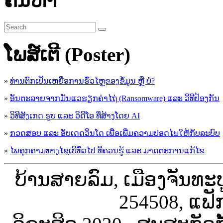
ຄົ້ນຫາ
ໂພສ໌ເຕີ (Poster)
»
ທ່ານຕົກເປັນເຫຍື່ອການຮົ່ວໄຫຼຂອງຂໍ້ມູນ ຫຼື ບໍ່?
»
ອັນຕະລາຍຈາກມັນແວຮຽກຄ່າໄຖ່ (Ransomware) ແລະ ວິທີປ້ອງກັນ
»
ວິທີສັງເກດ ຮູບ ແລະ ວິດີໂອ ທີ່ສ້າງໂດຍ AI
»
ກວດສອບ ແລະ ອັບເດດວິນໂດ ເພື່ອເພີ່ມຄວາມປອດໄພໃຫ້ກັບລະບົບ
»
ໄພຄຸກຄາມທາງໄຊເບີທົ່ວໄປ ທີ່ຄວນຮູ້ ແລະ ມາດຕະການແກ້ໄຂ
ບ້ານສາຍລົມ, ເມືອງຈັນທະ
254508, ແຟັ