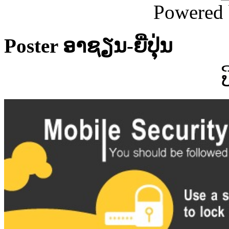
Powered
Poster ອາຊຽນ-ຍີ່ປຸ່ນ