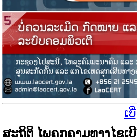
ເບ
ສະຖິຕິ ໄພຄຸກຄາມທາງໄຊເບີ