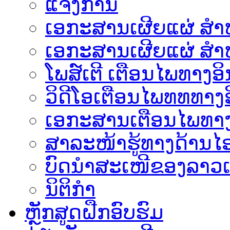
ແຈ້ງການ
ເອກະສານເຜີຍແຜ່ ສຳຫລ
ເອກະສານເຜີຍແຜ່ ສຳຫ
ໂພສ໌ເຕີ ເຕືອນໄພທາງອິ
ວິດີໂອເຕືອນໄພທທທາງອ
ເອ​ກະ​ສານເຕືອນໄພທາງ
ສາລະໜ້າຮູ້ທາງດ້ານໄອ
ບົດນຳສະເໜີຂອງລາວເ
ນິຕິກຳ
ຫຼັກສູດຝືກອົບຮົມ