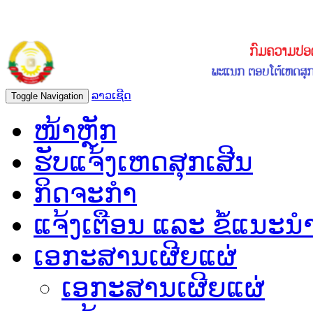
ລາວເຊີດ
Toggle Navigation
ໜ້າຫຼັກ
ຮັບແຈ້ງເຫດສຸກເສີນ
ກິດຈະກຳ
ແຈ້ງເຕືອນ ແລະ ຂໍ້ແນະນ
ເອກະສານເຜີຍແຜ່
ເອກະສານເຜີຍແຜ່