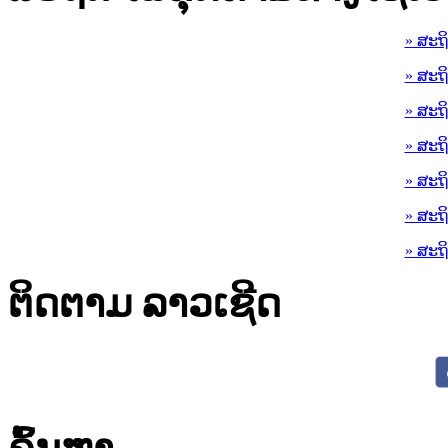
» ສະຖ
» ສະຖ
» ສະຖ
» ສະຖ
» ສະຖ
» ສະຖ
» ສະຖ
ຕິດຕາມ ລາວເຊີດ