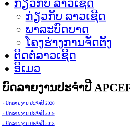
ກ່ຽວກັບ ລາວເຊີດ
ກ່ຽວກັບ ລາວເຊີດ
ພາລະບົດບາດ
ໂຄງຮ່າງການຈັດຕັ້ງ
ຕິດຕໍ່ລາວເຊີດ
ອີເມວ
ບົດລາຍງານປະຈຳປີ APCE
» ບົດລາຍງານ ປະຈຳປີ 2020
» ບົດລາຍງານ ປະຈຳປີ 2019
» ບົດລາຍງານ ປະຈຳປີ 2018