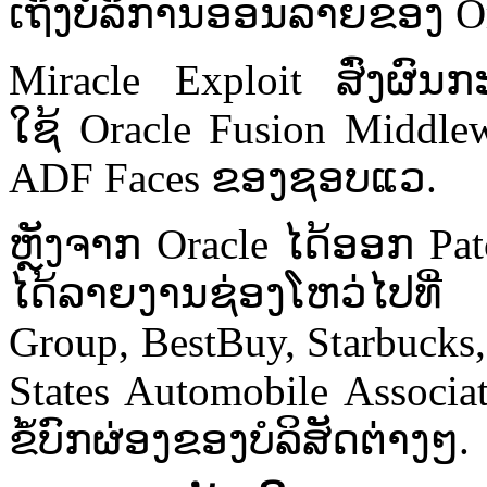
ເຖິງ​ບໍລິການ​ອອນ​ລາຍຂອງ Or
Miracle Exploit ສົ່ງ​ຜົນ​ກະ
ໃຊ້ Oracle Fusion Middlew
ADF Faces ຂອງ​ຊອບແວ.
ຫຼັງ​ຈາກ Oracle ໄດ້​ອອກ Pa
ໄດ້​ລາຍ​ງານ​ຊ່ອງ​ໂຫວ່​ໄປ​ທ
Group, BestBuy, Starbucks
States Automobile Associat
ຂໍ້ບົກຜ່ອງຂອງ​ບໍລິສັດ​ຕ່າງ​ໆ.