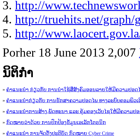
http://www.technewsworl
http://truehits.net/grap
http://www.laocert.gov.
Porher
18 June 2013
2,007
ນິ​ຕິ​ກໍາ
»
ຄໍາແນະນໍາ ກ່ຽວກັບ ການນໍາໃຊ້ສື່ສັງຄົມອອນລາຍໃຫ້ມີຄວາມປອດ
»
ຄຳແນະນຳກ່ຽວກັບ ການຮັກສາຄວາມປອດໄພ ທາງລະບົບຄອມພິວເຕ
»
ຄຳແນະນຳການສ້າງ,ພັດທະນາ ແລະ ຄຸ້ມຄອງເວັບໄຊໃຫ້ມີຄວາມປ
»
ກົດໝາຍວ່າດ້ວຍ ການປົກປ້ອງຂໍ້ມູນເອເລັກໂຕຣນິກ
»
ຄຳແນະນຳ ການຈັດຕັ້ງປະຕິບັດ ກົດໝາຍ Cyber Crime