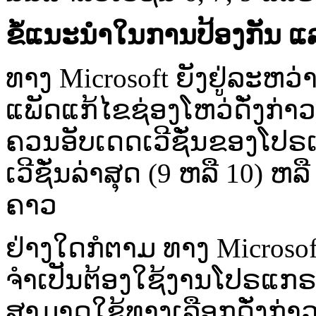
ຂໍ້​ແນະ​ນຳ​ໃນ​ການ​ປ້ອງ​ກັນ ​ແ
ທາງ Microsoft ຍັງ​ຢູ່​ລະຫວ່າງ​
ແພັດ​ແກ້​ໄຂ​ຊ່ອງ​ໂຫວ່​ດັ່ງ​ກ່າ
ຄວນ​ອັບ​ເດດ​ເວີ​ຊັ່ນ​ຂອງ​ໂປຣ
ເວີຊັ່ນ​ລ່າ​ສຸດ (9 ຫລື 10) ຫລື​ 
ຄາວ
ຢ່າງໃດ​ກໍ​ຕາມ ທາງ Microsoft ໄດ
ຈຳ​ເປັນ​ຕ້ອງ​ໃຊ້​ງານ​ໂປ​ຣແກຣ
ສາມາດ​ໃຊ້​ທາງ​ເລືອກ​ດັ່ງ​ກ່າວ