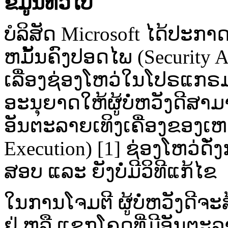
ຂໍ້​ມູນ​ທົ່ວ​ໄປ
ບໍລິສັດ Microsoft ໄດ້​ປະ​ກາດ
ຫມັ້ນຄົງ​ປອດໄພ (Security
ເລື່ອງ​ຊ່ອງ​ໂຫວ່​ໃນ​ໂປຣ​ແກຣມ 
ອະນຸຍາດ​ໃຫ້​ຜູ້​ບໍ່​ຫວັງ​ດີ​ສາມ
ອັນຕະລາຍ​ເທິງ​ເຄື່ອງ​ຂອງ​ເຫ
Execution) [1] ຊ່ອງ​ໂຫວ່​ດັ່ງ​
ສອບ ​ແລະ​ ຍັງ​ບໍ່​ມີ​ວິທີ​ແກ້​ໄຂ
ໃນ​ການ​ໂຈມຕີ ຜູ້​ບໍ່​ຫວັງ​ດີ​ຈ
ຢູ່ ຫລື ​ແຊກ​ໂຄດ​ທີ່​ມີ​ອັນຕະລາ