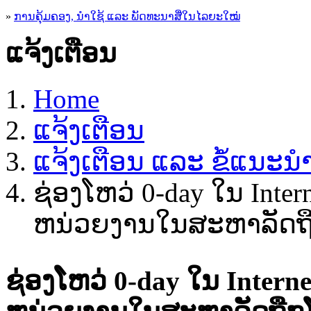
»
ການຄຸ້ມຄອງ, ນໍາໃຊ້ ແລະ ພັດທະນາສື່ໃນໄລຍະໃໝ່
ແຈ້ງເຕືອນ
Home
ແຈ້ງເຕືອນ
ແຈ້ງເຕືອນ ແລະ ຂໍ້ແນະ
ຊ່ອງ​ໂຫວ່ ​0-day ໃນ Inte
ຫນ່ວຍ​ງານ​ໃນ​ສະ​ຫາລັດ​ຖື
ຊ່ອງ​ໂຫວ່ ​0-day ໃນ Inter