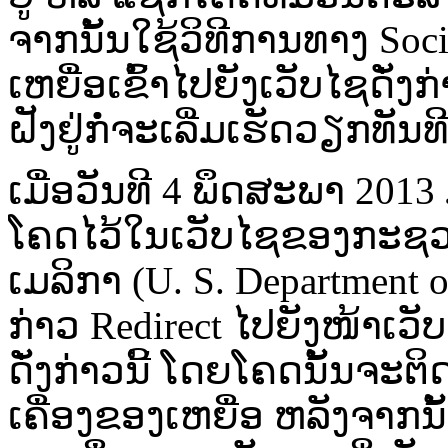
ຈາກ​ນັ້ນ​ໃຊ້​ວິທີ​ການ​ທາງ Soc
ເຫຍື່ອ​ເຂົ້າໄປ​ຍັງ​ເວັບ​ໄຊ​ດັ່
ຝັງ​ຢູ່​ກໍ່ຈະ​ເລີ່ມ​ເຮັດວຽກ​ທັນ​ທ
ເມື່ອ​ວັນທີ 4 ພຶດສະ​ພາ 2013 ມີ​ລ
ໂຄດໄວ້​ໃນ​ເວັບ​ໄຊຂອງ​ກະ​ຊ
ເມ​ລິກາ (U. S. Department of 
ກ່າວ Redirect ໄປ​ຍັງ​ໜ້າ​ເວັບ​ໄຊ
ດັ່ງ​ກ່າວນີ້ ໂດຍ​ໂຄ​ດ​ນັ້ນຈະ​ຕິ
ເຄື່ອງ​ຂອງ​ເຫຍື່ອ ຫລັງ​ຈາກ​ນັ້ນ​