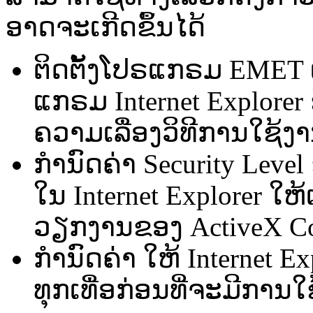
ອາດຈະ​ເກີດ​ຂຶ້ນໄດ້
ຕິດ​ຕັ້ງ​ໂປຣ​ແກຣມ EMET ແລ
ແກຣມ Internet Explorer ຊ
ຄວາມ​ເລື່ອງ​ວິທີ​ການ​ໃຊ້​
ກຳນົດ​ຄ່າ Security Level
ໃນ Internet Explorer ໃຫ້
ວຽກງານ​ຂອງ ActiveX Con
ກຳນົດ​ຄ່າ​ ໃຫ້ Internet Ex
ທຸກ​ເທື່ອ​ກ່ອນທີ່ຈະ​ມີ​ການ​