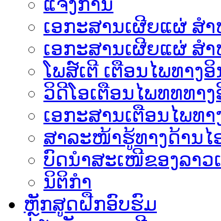
ແຈ້ງການ
ເອກະສານເຜີຍແຜ່ ສຳຫລ
ເອກະສານເຜີຍແຜ່ ສຳຫ
ໂພສ໌ເຕີ ເຕືອນໄພທາງອິ
ວິດີໂອເຕືອນໄພທທທາງອ
ເອ​ກະ​ສານເຕືອນໄພທາງ
ສາລະໜ້າຮູ້ທາງດ້ານໄອ
ບົດນຳສະເໜີຂອງລາວເ
ນິຕິກຳ
ຫຼັກສູດຝືກອົບຮົມ