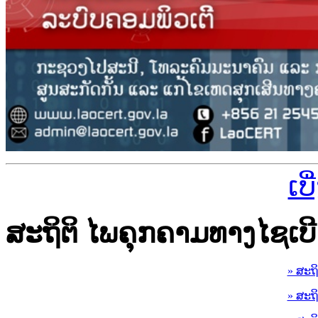
ເບ
ສະຖິຕິ ໄພຄຸກຄາມທາງໄຊເບີ
» ສະຖ
» ສະຖ