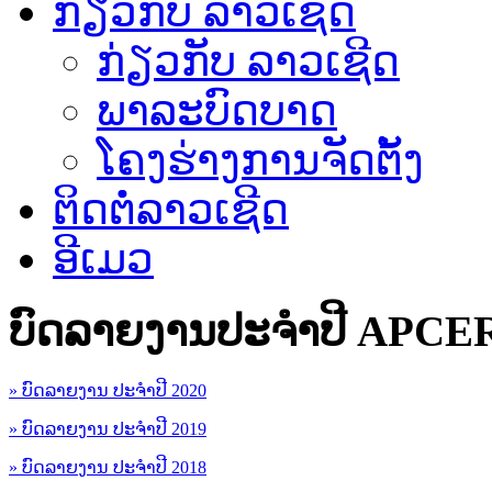
ກ່ຽວກັບ ລາວເຊີດ
ກ່ຽວກັບ ລາວເຊີດ
ພາລະບົດບາດ
ໂຄງຮ່າງການຈັດຕັ້ງ
ຕິດຕໍ່ລາວເຊີດ
ອີເມວ
ບົດລາຍງານປະຈຳປີ APCE
» ບົດລາຍງານ ປະຈຳປີ 2020
» ບົດລາຍງານ ປະຈຳປີ 2019
» ບົດລາຍງານ ປະຈຳປີ 2018