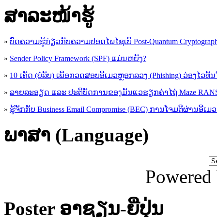
ສາລະໜ້າຮູ້
»
ບົດຄວາມຮູ້ກ່ຽວກັບຄວາມປອດໄພໄຊເບີ Post-Quantum Cryptogra
»
Sender Policy Framework (SPF) ແມ່ນຫຍັງ?
»
10 ເຄັດ (ບໍ່ລັບ) ເພື່ອກວດສອບອີເມວຫຼອກລວງ (Phishing) ວ່ອງໄວທັ
»
ລາຍລະອຽດ ແລະ ປະຕິບັດການຂອງມັນແວຮຽກຄ່າໄຖ່ Maze R
»
ຮູ້​ຈັກກັບ​ Business Email Compromise (BEC) ການ​ໂຈມ​ຕີ​ຜ່ານ​ອີ​ເມວ ​
ພາສາ (Language)
Powered
Poster ອາຊຽນ-ຍີ່ປຸ່ນ