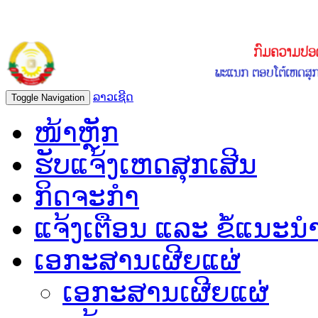
ລາວເຊີດ
Toggle Navigation
ໜ້າຫຼັກ
ຮັບແຈ້ງເຫດສຸກເສີນ
ກິດຈະກຳ
ແຈ້ງເຕືອນ ແລະ ຂໍ້ແນະນ
ເອກະສານເຜີຍແຜ່
ເອກະສານເຜີຍແຜ່