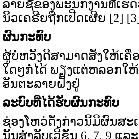
ລາຍ​ຊື່ຂອງພະ​ນັກ​ງານ​ທີ່​ເຮັດ
ນິວ​ເຄຣີຍຖືກ​ເປີດ​ເຜີຍ [2] [3
ຜົນ​ກະ​ທົບ
ຜູ້​ບໍ່​ຫວັງ​ດີ​ສາມາດ​ສັ່ງ​ໃຫ້​ເ
ໃດໆກໍ່​ໄດ້ ພຽງ​ແຕ່ຫລອກ​ໃຫ້​ເຫຍ
ອັນຕະລາຍ​ຝັງຢູ່
ລະບົບ​ທີ່​ໄດ້ຮັບ​ຜົນ​ກະ​ທົບ
ຊ່ອງ​ໂຫວ່​ດັ່ງ​ກ່າວ​ນີ້​ມີ​ຜົນ​
ນັ້ນສຳລັບ​ເວີຊັ່ນ 6, 7, 9 ແລະ 