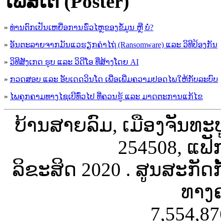
ໂພສ໌ເຕີ (Poster)
»
ທ່ານຕົກເປັນເຫຍື່ອການຮົ່ວໄຫຼຂອງຂໍ້ມູນ ຫຼື ບໍ່?
»
ອັນຕະລາຍຈາກມັນແວຮຽກຄ່າໄຖ່ (Ransomware) ແລະ ວິທີປ້ອງກັນ
»
ວິທີສັງເກດ ຮູບ ແລະ ວິດີໂອ ທີ່ສ້າງໂດຍ AI
»
ກວດສອບ ແລະ ອັບເດດວິນໂດ ເພື່ອເພີ່ມຄວາມປອດໄພໃຫ້ກັບລະບົບ
»
ໄພຄຸກຄາມທາງໄຊເບີທົ່ວໄປ ທີ່ຄວນຮູ້ ແລະ ມາດຕະການແກ້ໄຂ
ບ້ານສາຍລົມ, ເມືອງຈັນທະ
254508, ແຟັ
ລິຂະສິດ 2020 . ສູນສະກັດ
ທາງຄ
7,554,87