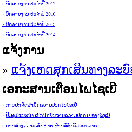
» ບົດລາຍງານ ປະຈຳປີ 2017
» ບົດລາຍງານ ປະຈຳປີ 2016
» ບົດລາຍງານ ປະຈຳປີ 2015
» ບົດລາຍງານ ປະຈຳປີ 2014
ແຈ້ງການ
»
ແຈ້ງເຫດສຸກເສີນທາງລະບົ
ເອ​ກະ​ສານເຕືອນໄພໄຊເບີ
»
ການປູກຈິດສໍານຶກຄວາມປອດໄພໄຊເບີ
»
ປຶ້ມຄູ່ມືແນະນໍາ ເຕັກນິກພື້ນຖານຄວາມປອດໄພທາງໄຊເບີ
»
ການສ້າງຄວາມເສັຍຫາຍ ຜ່ານສື່ສັງຄົມອອນລາຍ