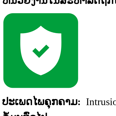
ຫນ່ວຍ​ງານ​ໃນ​ສະ​ຫາລັດ​ຖືກ​ໂ
ປະ​ເພດ​ໄພ​ຄຸກ​ຄາມ:
Intrusi