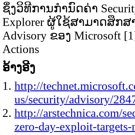
ຊຶ່ງ​ວິທີ​ການ​ກຳນົດ​ຄ່າ Sec
Explorer ຜູ້​ໃຊ້​ສາມາດ​ສຶກ​ສາ
Advisory ຂອງ Microsoft [1] 
Actions
ອ້າງ​ອີງ
http://technet.microsoft.
us/security/advisory/28
http://arstechnica.com/se
zero-day-exploit-targets