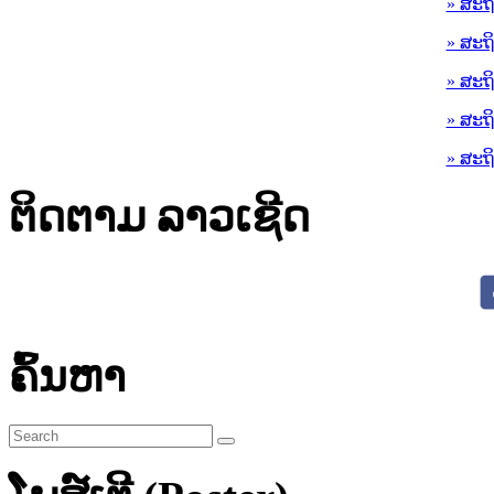
» ສະຖ
» ສະຖ
» ສະຖ
» ສະຖ
» ສະຖ
ຕິດຕາມ ລາວເຊີດ
ຄົ້ນຫາ