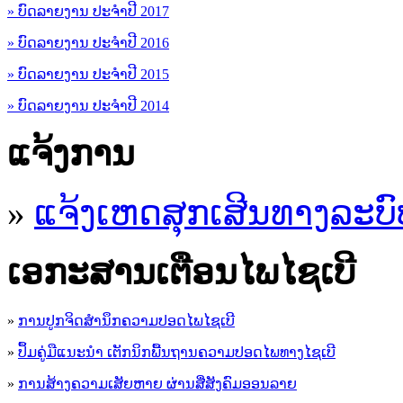
» ບົດລາຍງານ ປະຈຳປີ 2017
» ບົດລາຍງານ ປະຈຳປີ 2016
» ບົດລາຍງານ ປະຈຳປີ 2015
» ບົດລາຍງານ ປະຈຳປີ 2014
ແຈ້ງການ
»
ແຈ້ງເຫດສຸກເສີນທາງລະບົ
ເອ​ກະ​ສານເຕືອນໄພໄຊເບີ
»
ການປູກຈິດສໍານຶກຄວາມປອດໄພໄຊເບີ
»
ປຶ້ມຄູ່ມືແນະນໍາ ເຕັກນິກພື້ນຖານຄວາມປອດໄພທາງໄຊເບີ
»
ການສ້າງຄວາມເສັຍຫາຍ ຜ່ານສື່ສັງຄົມອອນລາຍ