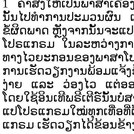
1 ຄໍາ​ສັ່ງ​ໃຫ້ເປັນ​ພາສາ​ເຄື່ອງ​
ນັ້ນ​ໄປ​ທຳການ​ປະ​ມວນ​ຜົນ​ ແລ
ຂໍ້​ຜິດ​ພາດ​ ຫຼັງ​ຈາກ​ນັ້ນ​ຈະ​ແປ​
ໂປຣ​ແກຣມ​ ໃນ​ລະຫວ່າງ​ການ​ແປ
ທາງ​ໄວ​ຍະກ​ອນ​ຂອງ​ພາສາ​ໂປຣ​ແກ
ການ​ເຮັດ​ວຽກງານ​ພ້ອມ​ແຈ້ງ​ຂໍ້​ຜ
ງ່າຍ ​ແລະ ​ວ່ອງໄວ​ ແຕ່​ອອບ​ເຈ
ໂດຍ​ໃຊ້​ອິນ​ເທີ​ພຣີ​ເຕີ​ຣ໌​ນັ້ນ​
ແປ​ໂປຣ​ແກຣມ​ໃໝ່​ທຸກ​ເທື່ອ​ທ
ແກຣມ​ ເຮັດວຽກ​ໄດ້​ຂ້ອນ​ຂ້າງ​