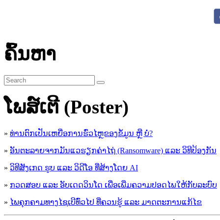
ຄົ້ນຫາ
ໂພສ໌ເຕີ (Poster)
»
ທ່ານຕົກເປັນເຫຍື່ອການຮົ່ວໄຫຼຂອງຂໍ້ມູນ ຫຼື ບໍ່?
»
ອັນຕະລາຍຈາກມັນແວຮຽກຄ່າໄຖ່ (Ransomware) ແລະ ວິທີປ້ອງກັນ
»
ວິທີສັງເກດ ຮູບ ແລະ ວິດີໂອ ທີ່ສ້າງໂດຍ AI
»
ກວດສອບ ແລະ ອັບເດດວິນໂດ ເພື່ອເພີ່ມຄວາມປອດໄພໃຫ້ກັບລະບົບ
»
ໄພຄຸກຄາມທາງໄຊເບີທົ່ວໄປ ທີ່ຄວນຮູ້ ແລະ ມາດຕະການແກ້ໄຂ