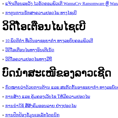
»
ແຈ້ງເຕືອນລະວັງ ໄວຣັດຄອມພິວເຕີ WannaCry Ransomware ຫຼື Wana
»
ກາຕູນການຮັກສາຄວາມປອດໄພ ທາງໄຊເບີ
ວິດີໂອເຕືອນໄພໄຊເບີ
»
10 ພຶດຕິກໍາ ທີ່ເປັນອາຊະຍາກໍາ ທາງລະບົບຄອມພິວເຕີ
»
ວີດີໂອເຕືອນໄພທາງອິນເຕີເນັດ
»
ວ​ີ​ດີ​ໂອ​ຄວາມ​ປອດ​ໄພ​ທາງ​ມື​ຖື
ບົດນຳສະເໜີຂອງລາວເຊີດ
»
ກົດໝາຍວ່າດ້ວຍການຕ້ານ ແລະ ສະກັດກັ້ນອາຊະຍາກຳ ທາງລະບົບ
»
ການສ້າງ ແລະ ຄຸ້ມຄອງເວັບໄຊ ໃຫ້ມີຄວາມປອດໄພ
»
ການນຳໃຊ້ ສື່ສັງຄົມອອນລາຍ ຢ່າງປອດໄພ
»
ການ​ປົກ​ປ້ອງ​ຂໍ້​ມູນ​ເອ​ເລັກ​ໂຕ​ຣ​ນິກ