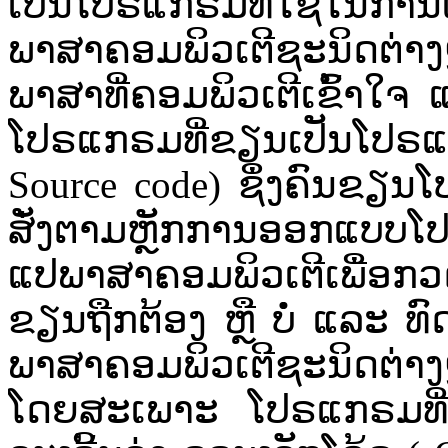
ເປັນ​ໂປຣ​ແກຣມ​ທີ່​ໃຊ້​ໃນ​ກາ
ພາສາ​ຄອມພິວເຕີ​ຊະນິດ​ຕ່າງ​
ພາສາ​ທີ່​ຄອມພິວເຕີ​ເຂົ້າໃຈ​ 
ໂປຣ​ແກຣມ​ທີ່​ຂຽນ​ເປັນ​ໂປຣ​
Source code) ຊຶ່ງ​ຄົນຂຽນໂ
ສັ່ງ​ຕາມ​ຫຼັກ​ການ​ອອກ​ແບບ​ໂປ
ແປ​ພາສາ​ຄອມພິວເຕີ​ເພື່ອ​ກວ
ຂຽນ​ຖືກ​ຕ້ອງ​ ຫຼື​ ບໍ່​ ແລະ ​ທົ
ພາສາ​ຄອມພິວເຕີ​ຊະນິດ​ຕ່າງ​ໆ
ໂດຍ​ສະເພາະ​ ໂປຣ​ແກຣມ​ທີ່​