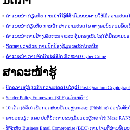
ນິ​ຕິ​ກໍາ
»
ຄໍາແນະນໍາ ກ່ຽວກັບ ການນໍາໃຊ້ສື່ສັງຄົມອອນລາຍໃຫ້ມີຄວາມປອດ
»
ຄຳແນະນຳກ່ຽວກັບ ການຮັກສາຄວາມປອດໄພ ທາງລະບົບຄອມພິວເຕ
»
ຄຳແນະນຳການສ້າງ,ພັດທະນາ ແລະ ຄຸ້ມຄອງເວັບໄຊໃຫ້ມີຄວາມປ
»
ກົດໝາຍວ່າດ້ວຍ ການປົກປ້ອງຂໍ້ມູນເອເລັກໂຕຣນິກ
»
ຄຳແນະນຳ ການຈັດຕັ້ງປະຕິບັດ ກົດໝາຍ Cyber Crime
ສາລະໜ້າຮູ້
»
ບົດຄວາມຮູ້ກ່ຽວກັບຄວາມປອດໄພໄຊເບີ Post-Quantum Cryptogra
»
Sender Policy Framework (SPF) ແມ່ນຫຍັງ?
»
10 ເຄັດ (ບໍ່ລັບ) ເພື່ອກວດສອບອີເມວຫຼອກລວງ (Phishing) ວ່ອງໄວທັ
»
ລາຍລະອຽດ ແລະ ປະຕິບັດການຂອງມັນແວຮຽກຄ່າໄຖ່ Maze R
»
ຮູ້​ຈັກກັບ​ Business Email Compromise (BEC) ການ​ໂຈມ​ຕີ​ຜ່ານ​ອີ​ເມວ ​