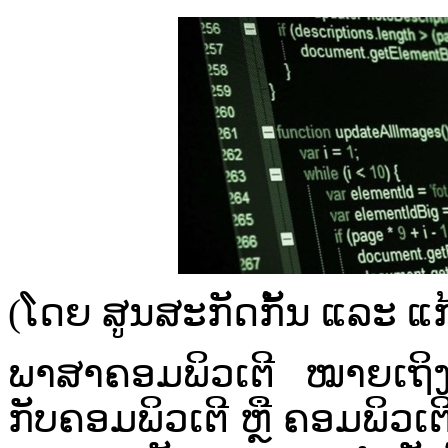
(ໂດຍ ສູນສະກັດກັ້ນ ແລະ ແ
ພາສາ​ຄອມພິວເຕີ​ ໝາຍ​ເຖິງ​ພາສາ
ກັບ​ຄອມພິວເຕີ​ ຫຼື​ ຄອມພິວເຕ