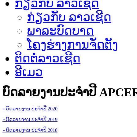
ກ່ຽວກັບ ລາວເຊີດ
ກ່ຽວກັບ ລາວເຊີດ
ພາລະບົດບາດ
ໂຄງຮ່າງການຈັດຕັ້ງ
ຕິດຕໍ່ລາວເຊີດ
ອີເມວ
ບົດລາຍງານປະຈຳປີ APCE
» ບົດລາຍງານ ປະຈຳປີ 2020
» ບົດລາຍງານ ປະຈຳປີ 2019
» ບົດລາຍງານ ປະຈຳປີ 2018