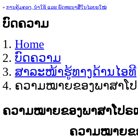
»
ການຄຸ້ມຄອງ, ນໍາໃຊ້ ແລະ ພັດທະນາສື່ໃນໄລຍະໃໝ່
ບົດຄວາມ
Home
ບົດຄວາມ
ສາລະໜ້າຮູ້ທາງດ້ານໄອທີ
ຄວາມໝາຍຂອງພາສາໂ
ຄວາມໝາຍຂອງພາສາໂປຣ
ຄວາມໝາຍ​ຂອ