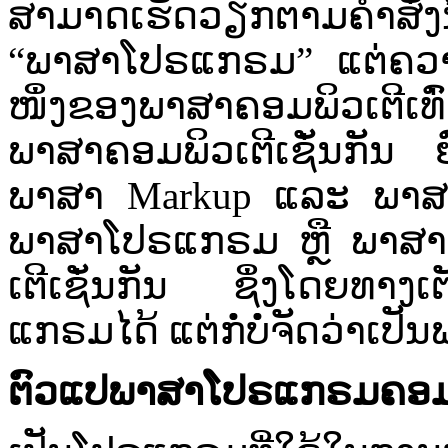
ສາມາດ​ເຮັດວຽກ​ຕາມ​ຄຳ​ສັ່ງ​ນັ້
“​ພາສາ​ໂປຣ​ແກຣມ”​ ແຕ່​ຄວາມ
ໜຶ່ງ​ຂອງ​ພາສາ​ຄອມພິວເຕີ​ເທົ່າ
ພາສາ​ຄອມພິວເຕີ​ເຊັ່ນ​ກັນ​ ຍ
ພາສາ​ Markup ​ແລະ ​ພາສາ​ຄອ
ພາສາ​ໂປຣ​ແກຣມ​ ຫຼື​ ພາສາ​ເຄ
ເຕີ​ເຊັ່ນກັນ ຊຶ່ງ​ໂດຍ​ທາງ​ເ
ແກຣມ​ໄດ້​ ແຕ່​ກໍ່​ບໍ່​ຈັດ​ວ່າ​
ຕົວ​ແປ​ພາສາ​ໂປຣ​ແກຣມ​ຄອມພ