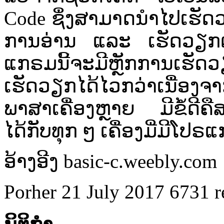
Code ຊຶ່ງ​ສາມາດ​ນຳ​ໄປ​ເຮັດ
ການ​ອ່ານ​ ແລະ ​ເຮັດວຽກ​ຕາມ
ແກຣມ​ນີ້​ຈະ​ມີ​ຫຼັກ​ການ​ເຮັດ​ວຽ
ເຮັດວຽກ​ໄດ້​ໄວ​ກວ່າ​ເນື່ອງ​ຈາ
ພາສາ​ເຄື່ອງ​ຫຼາຍ​ ມີ​ຂໍ້​ດີ​ຄື​
ໄດ້​ກັບ​ທຸກ​ ໆ​ ເຄື່ອງ​ມີ່​ມີ​ໂປຣ
ອ້າງອີງ basic-c.weebly.com
Porher
21 July 2017
6731 