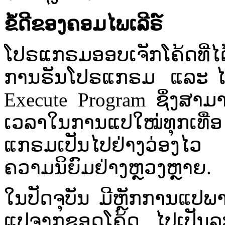
ຂໍ້​ດີ​ຂອງ​ຄອມ​ໄພ​ເລີ​ຣ໌​
​ໂປຣ​ແກຣມ​ອອບ​ເຈັກ​ໂຄ້ດ​ທີ່​ໄດ
ການ​ຣັນ​ໂປຣ​ແກຣມ​ ແລະ ​ໄດ້​
Execute Program ຊຶ່ງ​ສາມາດ​ເຮ
ເວລາ​ໃນ​ການ​ແປໃໝ່​ທຸກ​ເທື່
ແກຣມ​ເປັນ​ໄປ​ຢ່າງ​ວ່ອງໄວ​ ຈ
ຄວາມ​ນິຍົມ​ຢ່າງ​ຫຼວງຫຼາຍ.​
ໃນ​ປັດຈຸບັນ​ ມີ​ຫຼັກ​ການ​ແປ​ພ
ແປ​ຈາກ​ຊອດໂຄ້ດ​ ໄປ​ເປັນ​ລະ