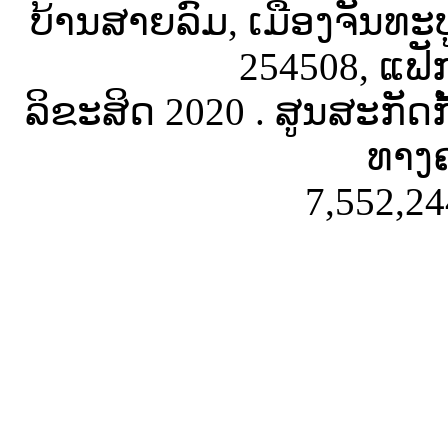
ບ້ານສາຍລົມ, ເມືອງຈັນທະ
254508, ແຟັ
ລິຂະສິດ 2020 . ສູນສະກັດ
ທາງຄ
7,552,24