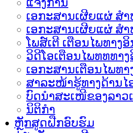
ແຈ້ງການ
ເອກະສານເຜີຍແຜ່ ສຳຫລ
ເອກະສານເຜີຍແຜ່ ສຳຫ
ໂພສ໌ເຕີ ເຕືອນໄພທາງອິ
ວິດີໂອເຕືອນໄພທທທາງອ
ເອ​ກະ​ສານເຕືອນໄພທາງ
ສາລະໜ້າຮູ້ທາງດ້ານໄອ
ບົດນຳສະເໜີຂອງລາວເ
ນິຕິກຳ
ຫຼັກສູດຝືກອົບຮົມ