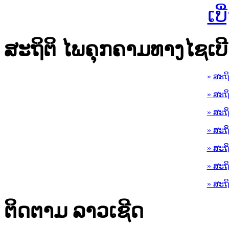
ເບ
ສະຖິຕິ ໄພຄຸກຄາມທາງໄຊເບີ
» ສະຖ
» ສະຖ
» ສະຖ
» ສະຖ
» ສະຖ
» ສະຖ
» ສະຖ
ຕິດຕາມ ລາວເຊີດ