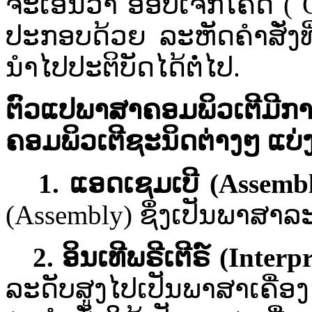
ຈະ​ເອີ້ນວ່າ​ ອອບ​ເຈັກ​ໂຄ້ດ​ ( O
ປະກອບ​ດ້ວຍ​ ລະ​ຫັດ​ຄຳ​ສັ່ງ​
ນຳ​ໄປ​ປະຕິບັດ​ໄດ້​ຕໍ່ໄປ​.
ຕົວ​ແປ​ພາສາ​ຄອມພິວເຕີ​ມີ​ກ
ຄອມພິວເຕີ​ຊະນິດ​ຕ່າງ​ໆ​ ແບ່ງ
1.
ແອດ​ເຊມ​ເບີ​ (
Assembl
(Assembly)
​ຊຶ່ງ​ເປັນ​ພາສາ​ລະ
2.
ອິນ​ເທີ​ພຣີ​ເຕີ​ຣ໌​ (
Interpr
ລະ​ດັບ​ສູງ​ໄປ​ເປັນ​ພາສາ​ເຄື່ອງ​