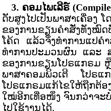
3.
ຄອມ​ໄພ​ເລີ​ຣ໌​ (
Compile
ດັບ​ສູງ​ໄປ​ເປັນ​ພາສາ​ເຄື່ອງ
ຂອງ​ການ​ຂຽນ​ຄຳ​ສັ່ງ​ທັງ​ໝົດ​
ໂຄ້ດ​ ແລ້ວ​ຈຶ່ງ​ທຳການ​ແປ​ຄຳ​ສັ່
ທຳການ​ປະ​ມວນ​ຜົນ​ ແລະ ​ສະແ
ຂອງ​ການ​ຂຽນ​ໂປຣ​ແກຣມ​ ຫຼື​ ມີ
ພາສາ​ຄອມພິວເຕີ​ ໂປຣ​ແກຣມ​
ໂປຣ​ແກຣມ​​​​ແກ້​ໄຂ​ໃຫ້​ຖືກ​ຕ້
ໃໝ່​ອີກ​ເທື່ອໜຶ່ງ​ ຈົນ​ກວ່າຈະ​ບ
ໄປ​ໃຊ້​ງານ​ໄດ້​.