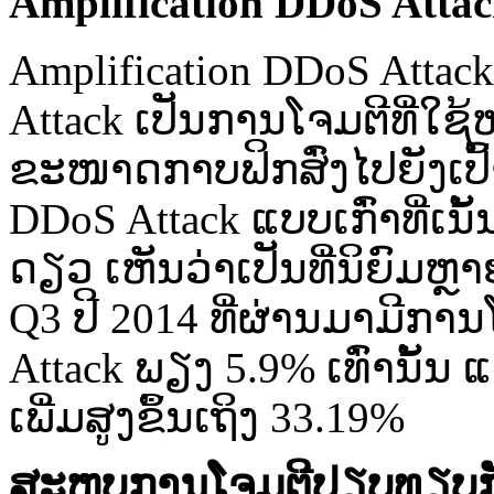
Amplification DDoS Atta
Amplification DDoS Attack
Attack ເປັນ​ການ​ໂຈມ​ຕີ​ທີ່​
ຂະໜາດ​ກາບ​ຟິກ​ສົ່ງ​ໄປ​ຍັງ​ເປົ
DDoS Attack ແບບ​ເກົ່າ​ທີ່​ເນ
ດຽວ ເຫັນ​ວ່າ​ເປັນ​ທີ່​ນິຍົມ​ຫ
Q3 ປີ 2014 ທີ່​ຜ່ານມາ​ມີ​ກາ
Attack ພຽງ 5.9% ເທົ່າ​ນັ້ນ 
ເພີ່ມ​ສູງ​ຂຶ້ນ​ເຖິງ 33.19%
ສະຫຼຸບ​ການ​ໂຈມ​ຕີ​ປຽບທຽບ​