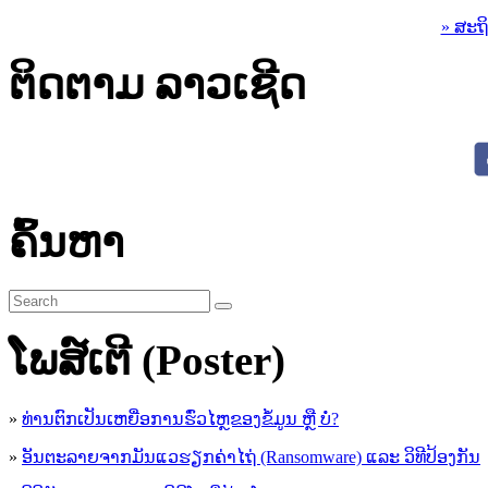
» ສະຖ
ຕິດຕາມ ລາວເຊີດ
ຄົ້ນຫາ
ໂພສ໌ເຕີ (Poster)
»
ທ່ານຕົກເປັນເຫຍື່ອການຮົ່ວໄຫຼຂອງຂໍ້ມູນ ຫຼື ບໍ່?
»
ອັນຕະລາຍຈາກມັນແວຮຽກຄ່າໄຖ່ (Ransomware) ແລະ ວິທີປ້ອງກັນ