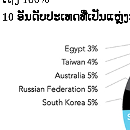
10
ອັນ​ດັບ​ປະເທດ​ທີ່​ເປັນ​ແຫຼ່