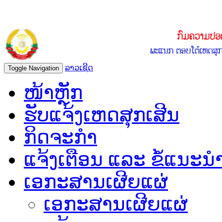
ລາວເຊີດ
Toggle Navigation
ໜ້າຫຼັກ
ຮັບແຈ້ງເຫດສຸກເສີນ
ກິດຈະກຳ
ແຈ້ງເຕືອນ ແລະ ຂໍ້ແນະນ
ເອກະສານເຜີຍແຜ່
ເອກະສານເຜີຍແຜ່