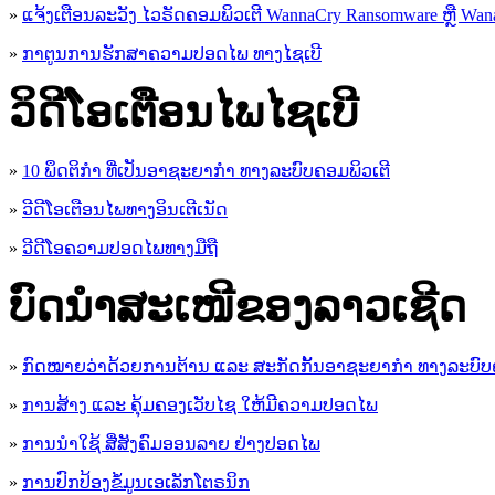
»
ແຈ້ງເຕືອນລະວັງ ໄວຣັດຄອມພິວເຕີ WannaCry Ransomware ຫຼື Wana
»
ກາຕູນການຮັກສາຄວາມປອດໄພ ທາງໄຊເບີ
ວິດີໂອເຕືອນໄພໄຊເບີ
»
10 ພຶດຕິກໍາ ທີ່ເປັນອາຊະຍາກໍາ ທາງລະບົບຄອມພິວເຕີ
»
ວີດີໂອເຕືອນໄພທາງອິນເຕີເນັດ
»
ວ​ີ​ດີ​ໂອ​ຄວາມ​ປອດ​ໄພ​ທາງ​ມື​ຖື
ບົດນຳສະເໜີຂອງລາວເຊີດ
»
ກົດໝາຍວ່າດ້ວຍການຕ້ານ ແລະ ສະກັດກັ້ນອາຊະຍາກຳ ທາງລະບົບ
»
ການສ້າງ ແລະ ຄຸ້ມຄອງເວັບໄຊ ໃຫ້ມີຄວາມປອດໄພ
»
ການນຳໃຊ້ ສື່ສັງຄົມອອນລາຍ ຢ່າງປອດໄພ
»
ການ​ປົກ​ປ້ອງ​ຂໍ້​ມູນ​ເອ​ເລັກ​ໂຕ​ຣ​ນິກ