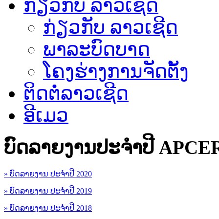
ກ່ຽວກັບ ລາວເຊີດ
ກ່ຽວກັບ ລາວເຊີດ
ພາລະບົດບາດ
ໂຄງຮ່າງການຈັດຕັ້ງ
ຕິດຕໍ່ລາວເຊີດ
ອີເມວ
ບົດລາຍງານປະຈຳປີ APCE
» ບົດລາຍງານ ປະຈຳປີ 2020
» ບົດລາຍງານ ປະຈຳປີ 2019
» ບົດລາຍງານ ປະຈຳປີ 2018