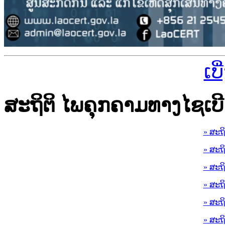
ເບ
ສະຖິຕິ ໄພຄຸກຄາມທາງໄຊເບີ
» ສະຖ
» ສະຖ
» ສະຖ
» ສະຖ
» ສະຖ
» ສະຖ