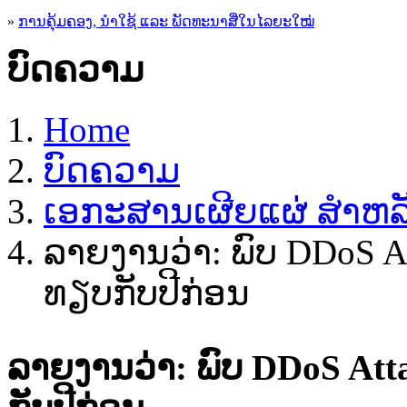
»
ການຄຸ້ມຄອງ, ນໍາໃຊ້ ແລະ ພັດທະນາສື່ໃນໄລຍະໃໝ່
ບົດຄວາມ
Home
ບົດຄວາມ
ເອກະສານເຜີຍແຜ່ ສຳຫລັບ
ລາຍງານວ່າ: ພົບ DDoS Att
ທຽບກັບປີກ່ອນ
ລາຍງານວ່າ: ພົບ DDoS Atta