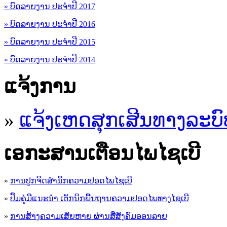
» ບົດລາຍງານ ປະຈຳປີ 2017
» ບົດລາຍງານ ປະຈຳປີ 2016
» ບົດລາຍງານ ປະຈຳປີ 2015
» ບົດລາຍງານ ປະຈຳປີ 2014
ແຈ້ງການ
»
ແຈ້ງເຫດສຸກເສີນທາງລະບົ
ເອ​ກະ​ສານເຕືອນໄພໄຊເບີ
»
ການປູກຈິດສໍານຶກຄວາມປອດໄພໄຊເບີ
»
ປຶ້ມຄູ່ມືແນະນໍາ ເຕັກນິກພື້ນຖານຄວາມປອດໄພທາງໄຊເບີ
»
ການສ້າງຄວາມເສັຍຫາຍ ຜ່ານສື່ສັງຄົມອອນລາຍ