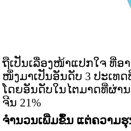
ຖື​ເປັນ​ເລື່ອງ​ໜ້າ​ແປກ​ໃຈ ທີ່
ໜຶ່ງ​ມາ​ເປັນ​ອັນ​ດັບ 3 ປະເທດ
ໂດຍ​ອັນ​ດັບ​ໃນ​ໄຕ​ມາດ​ທີ່​ຜ່າ
ຈີນ 21%
ຈຳນວນ​ເພີ່ມ​ຂຶ້ນ ແຕ່​ຄວາມ​ຮ