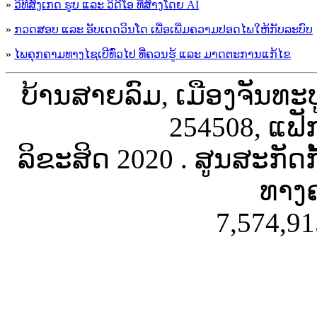
»
ວິທີສັງເກດ ຮູບ ແລະ ວິດີໂອ ທີ່ສ້າງໂດຍ AI
»
ກວດສອບ ແລະ ອັບເດດວິນໂດ ເພື່ອເພີ່ມຄວາມປອດໄພໃຫ້ກັບລະບົບ
»
ໄພຄຸກຄາມທາງໄຊເບີທົ່ວໄປ ທີ່ຄວນຮູ້ ແລະ ມາດຕະການແກ້ໄຂ
ບ້ານສາຍລົມ, ເມືອງຈັນທະ
254508, ແຟັ
ລິຂະສິດ 2020 . ສູນສະກັດ
ທາງຄ
7,574,91