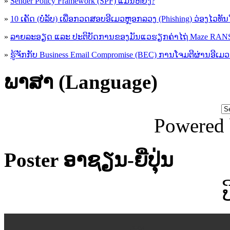
»
Sender Policy Framework (SPF) ແມ່ນຫຍັງ?
»
10 ເຄັດ (ບໍ່ລັບ) ເພື່ອກວດສອບອີເມວຫຼອກລວງ (Phishing) ວ່ອງໄວທັ
»
ລາຍລະອຽດ ແລະ ປະຕິບັດການຂອງມັນແວຮຽກຄ່າໄຖ່ Maze R
»
ຮູ້​ຈັກກັບ​ Business Email Compromise (BEC) ການ​ໂຈມ​ຕີ​ຜ່ານ​ອີ​ເມວ ​
ພາສາ (Language)
Powered
Poster ອາຊຽນ-ຍີ່ປຸ່ນ