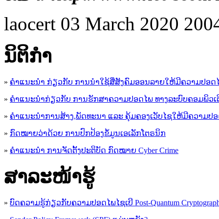
laocert
03 March 2020
200
ນິ​ຕິ​ກໍາ
»
ຄໍາແນະນໍາ ກ່ຽວກັບ ການນໍາໃຊ້ສື່ສັງຄົມອອນລາຍໃຫ້ມີຄວາມປອດ
»
ຄຳແນະນຳກ່ຽວກັບ ການຮັກສາຄວາມປອດໄພ ທາງລະບົບຄອມພິວເຕ
»
ຄຳແນະນຳການສ້າງ,ພັດທະນາ ແລະ ຄຸ້ມຄອງເວັບໄຊໃຫ້ມີຄວາມປ
»
ກົດໝາຍວ່າດ້ວຍ ການປົກປ້ອງຂໍ້ມູນເອເລັກໂຕຣນິກ
»
ຄຳແນະນຳ ການຈັດຕັ້ງປະຕິບັດ ກົດໝາຍ Cyber Crime
ສາລະໜ້າຮູ້
»
ບົດຄວາມຮູ້ກ່ຽວກັບຄວາມປອດໄພໄຊເບີ Post-Quantum Cryptogra