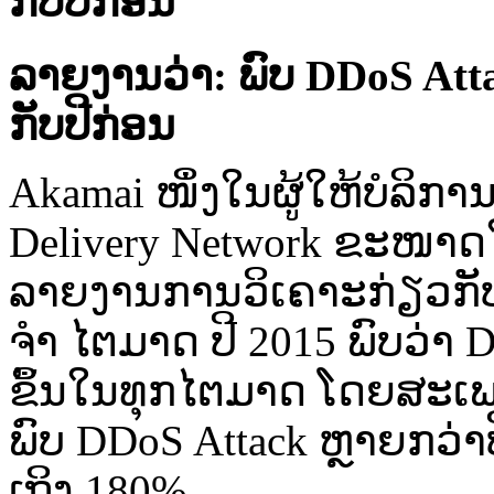
ກັບປີກ່ອນ
ລາຍ​ງານ​ວ່າ: ພົບ
DDoS Att
ກັບ​ປີ​ກ່ອນ
Akamai ໜຶ່ງ​ໃນ​ຜູ້​ໃຫ້​ບໍລິ
Delivery Network ຂະໜາດ​ໃຫ່
ລາຍ​ງານ​ການ​ວິ​ເຄາະ​ກ່ຽວກັບ
ຈໍາ ໄຕມາດ ປີ 2015 ພົບ​ວ່າ D
ຂຶ້ນ​ໃນ​ທຸກ​ໄຕ​ມາດ ໂດຍ​ສະເ
ພົບ DDoS Attack ຫຼາຍກວ່າ​ປີ​
ເຖິງ 180%