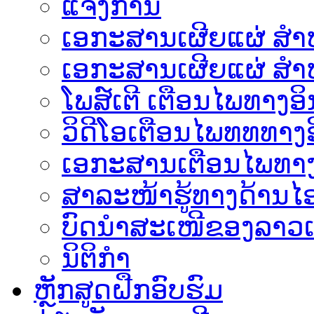
ແຈ້ງການ
ເອກະສານເຜີຍແຜ່ ສຳຫລ
ເອກະສານເຜີຍແຜ່ ສຳຫ
ໂພສ໌ເຕີ ເຕືອນໄພທາງອິ
ວິດີໂອເຕືອນໄພທທທາງອ
ເອ​ກະ​ສານເຕືອນໄພທາງ
ສາລະໜ້າຮູ້ທາງດ້ານໄອ
ບົດນຳສະເໜີຂອງລາວເ
ນິຕິກຳ
ຫຼັກສູດຝືກອົບຮົມ