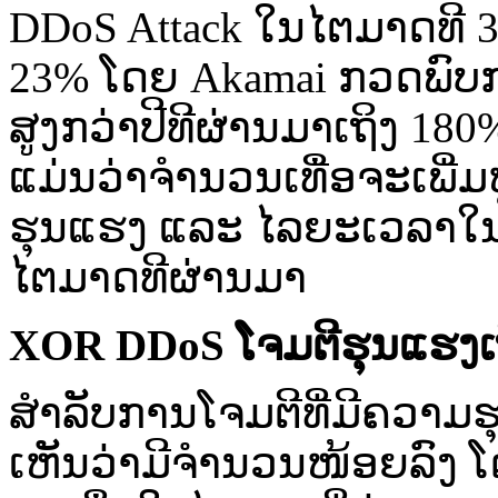
DDoS Attack ໃນ​ໄຕ​ມາດ​ທີ 3 ເ
23% ໂດຍ Akamai ກວດ​ພົບ​ການ​
ສູງ​ກວ່າ​ປີ​ທີຜ່ານມາ​ເຖິງ 18
ແມ່ນວ່າ​ຈຳນວນ​ເທື່ອ​ຈະ​ເພີ່ມ​
ຮຸນແຮງ ​ແລະ ​ໄລ​ຍະ​ເວລາ​ໃນ​ກາ
ໄຕ​ມາດ​ທີຜ່ານມາ
XOR DDoS
ໂຈມ​ຕີ​ຮຸນແຮງ​
ສຳລັບ​ການ​ໂຈມ​ຕີ​ທີ່​ມີ​ຄວາ
ເຫັນ​ວ່າ​ມີ​ຈຳນວນ​ໜ້ອຍລົງ ໂດຍ