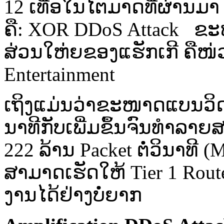
12 ເທື່ອ​ໃນ​ໄຕ​ມາດ​ທີ່​ຜ່ານມາ 
ຄື: XOR DDoS Attack ຂະໜ
ສ່ວນ​ໃຫ່ຍ​ຂອງ​ແຮັກ​ເກີ ​ຄື​
Entertainment
ເຖິງແມ່ນວ່າ​ຂະໜາດ​ແບນວິດຈະ​
ນາ​ທີ​ກັບ​ເພີ່ມ​ຂຶ້ນ​ຈົນ​ທຳລາ
222 ລ້ານ Packet ຕໍ່​ວິ​ນາ​ທີ
ສາມາດ​ເຮັດໃຫ້ Tier 1 Router
ງານໄດ້​ຢ່າງ​ບໍ່​ຍາກ​