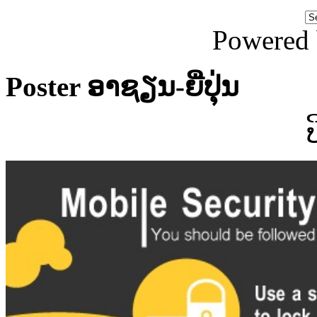
Powered
Poster ອາຊຽນ-ຍີ່ປຸ່ນ