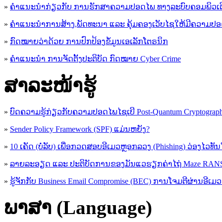
»
ຄຳແນະນຳກ່ຽວກັບ ການຮັກສາຄວາມປອດໄພ ທາງລະບົບຄອມພິວເຕ
»
ຄຳແນະນຳການສ້າງ,ພັດທະນາ ແລະ ຄຸ້ມຄອງເວັບໄຊໃຫ້ມີຄວາມປ
»
ກົດໝາຍວ່າດ້ວຍ ການປົກປ້ອງຂໍ້ມູນເອເລັກໂຕຣນິກ
»
ຄຳແນະນຳ ການຈັດຕັ້ງປະຕິບັດ ກົດໝາຍ Cyber Crime
ສາລະໜ້າຮູ້
»
ບົດຄວາມຮູ້ກ່ຽວກັບຄວາມປອດໄພໄຊເບີ Post-Quantum Cryptogra
»
Sender Policy Framework (SPF) ແມ່ນຫຍັງ?
»
10 ເຄັດ (ບໍ່ລັບ) ເພື່ອກວດສອບອີເມວຫຼອກລວງ (Phishing) ວ່ອງໄວທັ
»
ລາຍລະອຽດ ແລະ ປະຕິບັດການຂອງມັນແວຮຽກຄ່າໄຖ່ Maze R
»
ຮູ້​ຈັກກັບ​ Business Email Compromise (BEC) ການ​ໂຈມ​ຕີ​ຜ່ານ​ອີ​ເມວ ​
ພາສາ (Language)