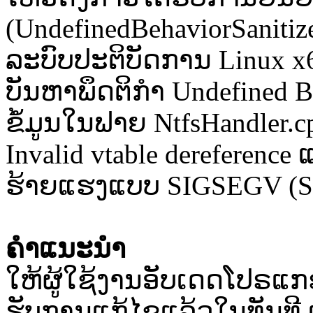
(UndefinedBehaviorSanitiz
ລະບົບປະຕິບັດການ Linux x6
ບັນຫາພຶດຕິກຳ Undefined B
ຂໍ້ມູນໃນຟາຍ NtfsHandler.c
Invalid vtable dereference ແ
ຮ້າຍແຮງແບບ SIGSEGV (Secu
ຄໍາແນະນໍາ
ໃຫ້ຜູ້ໃຊ້ງານອັບເດດໂປຣແກຣມ 
ຮັບການແກ້ໄຂແລ້ວໃນທັນທີ 