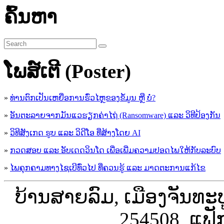
ຄົ້ນຫາ
ໂພສ໌ເຕີ (Poster)
»
ທ່ານຕົກເປັນເຫຍື່ອການຮົ່ວໄຫຼຂອງຂໍ້ມູນ ຫຼື ບໍ່?
»
ອັນຕະລາຍຈາກມັນແວຮຽກຄ່າໄຖ່ (Ransomware) ແລະ ວິທີປ້ອງກັນ
»
ວິທີສັງເກດ ຮູບ ແລະ ວິດີໂອ ທີ່ສ້າງໂດຍ AI
»
ກວດສອບ ແລະ ອັບເດດວິນໂດ ເພື່ອເພີ່ມຄວາມປອດໄພໃຫ້ກັບລະບົບ
»
ໄພຄຸກຄາມທາງໄຊເບີທົ່ວໄປ ທີ່ຄວນຮູ້ ແລະ ມາດຕະການແກ້ໄຂ
ບ້ານສາຍລົມ, ເມືອງຈັນທະ
254508, ແຟັ