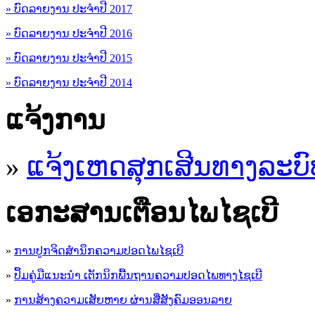
» ບົດລາຍງານ ປະຈຳປີ 2017
» ບົດລາຍງານ ປະຈຳປີ 2016
» ບົດລາຍງານ ປະຈຳປີ 2015
» ບົດລາຍງານ ປະຈຳປີ 2014
ແຈ້ງການ
»
ແຈ້ງເຫດສຸກເສີນທາງລະບົ
ເອ​ກະ​ສານເຕືອນໄພໄຊເບີ
»
ການປູກຈິດສໍານຶກຄວາມປອດໄພໄຊເບີ
»
ປຶ້ມຄູ່ມືແນະນໍາ ເຕັກນິກພື້ນຖານຄວາມປອດໄພທາງໄຊເບີ
»
ການສ້າງຄວາມເສັຍຫາຍ ຜ່ານສື່ສັງຄົມອອນລາຍ