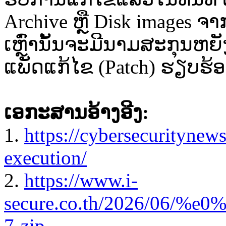
Archive ຫຼື Disk images ຈາກ
ເຫຼົ່ານັ້ນຈະມີນາມສະກຸນຫຍັ
ແພັດແກ້ໄຂ (Patch) ຮຽບຮ້
ເອກະສານອ້າງອີງ:
1.
https://cybersecuritynews
execution/
2.
https://www.i-
secure.co.th/2026/0
7-zip-