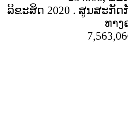
ລິຂະສິດ 2020 . ສູນສະກັດ
ທາງຄ
7,563,06