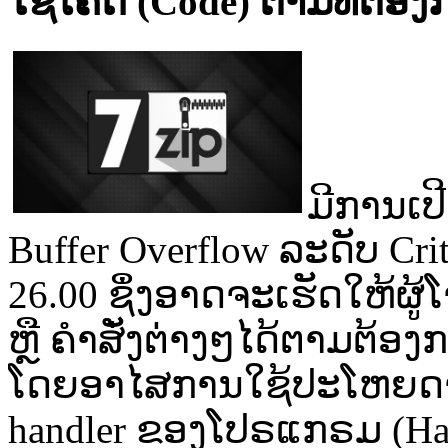
ໃຊ້ໂຄ້ດ (Code) ຕາມທີ່ຕ້
ມີການເປ
Buffer Overflow ລະດັບ Cri
26.00 ຊຶ່ງອາດຈະເຮັດໃຫ້ຜູ້
ຫຼື ຄຳສັ່ງຕ່າງໆໄດ້ຕາມຕ້ອງ
ໂດຍອາໄສການໃຊ້ປະໂຫຍດຈາ
handler ຂອງໂປຣແກຣມ (Hac