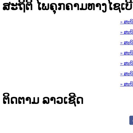
ສະຖິຕິ ໄພຄຸກຄາມທາງໄຊເບີ
» ສະຖ
» ສະຖ
» ສະຖ
» ສະຖ
» ສະຖ
» ສະຖ
» ສະຖ
ຕິດຕາມ ລາວເຊີດ