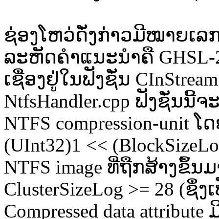
ຊ່ອງໂຫວ່ດັ່ງກ່າວມີໝາຍເລ
ລະຫັດຄຳແນະນຳຄື GHSL-20
ເຊື່ອງຢູ່ໃນຟັງຊັ່ນ CInStr
NtfsHandler.cpp ຟັງຊັ່ນນີ
NTFS compression-unit ໂດຍ
(UInt32)1 << (BlockSizeLo
NTFS image ທີ່ຖືກສ້າງຂຶ້ນ
ClusterSizeLog >= 28 (ຊຶ່ງ
Compressed data attribute 