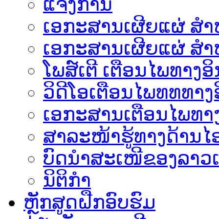
ແຈ້ງການ
ເອກະສານເຜີຍແຜ່ ສຳຫລ
ເອກະສານເຜີຍແຜ່ ສຳຫ
ໂພສ໌ເຕີ ເຕືອນໄພທາງອິ
ວິດີໂອເຕືອນໄພທທທາງອ
ເອ​ກະ​ສານເຕືອນໄພທາງ
ສາລະໜ້າຮູ້ທາງດ້ານໄອ
ບົດນຳສະເໜີຂອງລາວເ
ນິຕິກຳ
ຫຼັກສູດຝືກອົບຮົມ