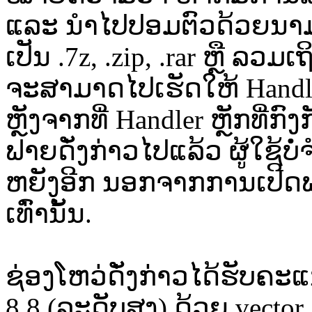
ແລະ ນຳໄປປອມຕົວດ້ວຍນາມສ
ເປັນ .7z, .zip, .rar ຫຼື ລວມ
ຈະສາມາດໄປເຮັດໃຫ້ Handler
ຫຼັງຈາກທີ່ Handler ຫຼັກທີ່
ຟາຍດັ່ງກ່າວໄປແລ້ວ ຜູ້ໃຊ້ບໍ
ຫຍັງອີກ ນອກຈາກການເປີດຟາຍທ
ເທົ່ານັ້ນ.
ຊ່ອງໂຫວ່ດັ່ງກ່າວໄດ້ຮັບຄ
8.8 (ລະດັບສູງ) ດ້ວຍ vector