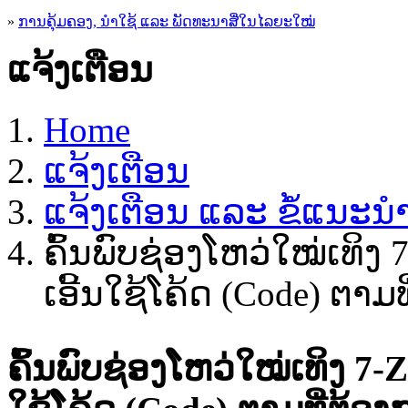
»
ການຄຸ້ມຄອງ, ນໍາໃຊ້ ແລະ ພັດທະນາສື່ໃນໄລຍະໃໝ່
ແຈ້ງເຕືອນ
Home
ແຈ້ງເຕືອນ
ແຈ້ງເຕືອນ ແລະ ຂໍ້ແນະນຳຜ
ຄົ້ນພົບຊ່ອງໂຫວ່ໃໝ່ເທິງ 
ເອີ້ນໃຊ້ໂຄ້ດ (Code) ຕາ
ຄົ້ນພົບຊ່ອງໂຫວ່ໃໝ່ເທິງ 7-Z