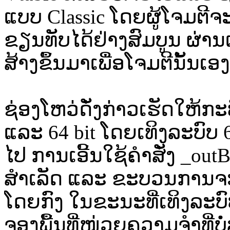
ແບບ Classic ໂດຍຜູ້ໂຈມຕີຈ
ຂຽນທັບໄດ້ຢ່າງສົມບູນ ຜ່ານເນ
ສ້າງຂຶ້ນມາເພື່ອໂຈມຕີນັ້ນເອງ
ຊ່ອງໂຫວ່ດັ່ງກ່າວເຮັດໃຫ້ກະ
ແລະ 64 bit ໂດຍເທິງລະບົບ 64
ໄປ ການເອີ້ນໃຊ້ຄຳສັ່ງ _out
ສຳເລັດ ແລະ ຂະບວນການຈະດໍ
ໂດຍກົງ ໃນຂະນະທີ່ເທິງລະ
ຈອງພື້ນທີ່ໜ່ວຍຄວາມຈຳທີ່ບໍ່