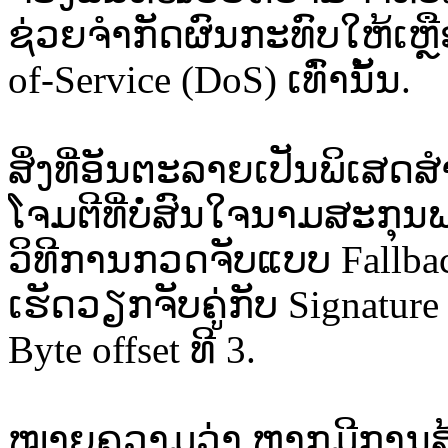
ຊ່ວຍຈຳກັດຜົນກະທົບໃຫ້ເຫຼ
of-Service (DoS) ເທົ່ານັ້ນ.
ສິ່ງທີ່ອັນຕະລາຍເປັນພິເສດສ
ໂຈມຕີທີ່ບໍ່ສົນໃຈນາມສະກຸນ
ວິທີການກວດຈັບແບບ Fallbac
ເຮັດວຽກຈັບຄູ່ກັບ Signatur
Byte offset ທີ 3.
ໝາຍຄວາມວ່າ ຫາກມີການສ້າ