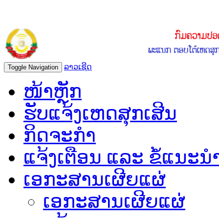
ລາວເຊີດ
Toggle Navigation
ໜ້າຫຼັກ
ຮັບແຈ້ງເຫດສຸກເສີນ
ກິດຈະກຳ
ແຈ້ງເຕືອນ ແລະ ຂໍ້ແນະນ
ເອກະສານເຜີຍແຜ່
ເອກະສານເຜີຍແຜ່