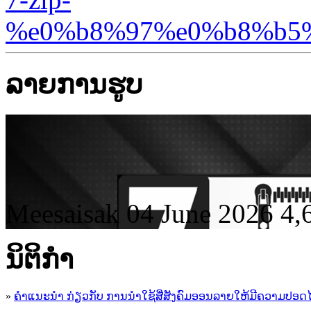
%e0%b8%97%e0%b8%b5
ລາຍການຮູບ
Meesaisak
04 June 2026
4,
ນິ​ຕິ​ກໍາ
»
ຄໍາແນະນໍາ ກ່ຽວກັບ ການນໍາໃຊ້ສື່ສັງຄົມອອນລາຍໃຫ້ມີຄວາມປອດ