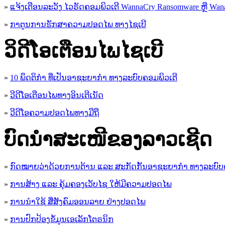
»
ແຈ້ງເຕືອນລະວັງ ໄວຣັດຄອມພິວເຕີ WannaCry Ransomware ຫຼື Wana
»
ກາຕູນການຮັກສາຄວາມປອດໄພ ທາງໄຊເບີ
ວິດີໂອເຕືອນໄພໄຊເບີ
»
10 ພຶດຕິກໍາ ທີ່ເປັນອາຊະຍາກໍາ ທາງລະບົບຄອມພິວເຕີ
»
ວີດີໂອເຕືອນໄພທາງອິນເຕີເນັດ
»
ວ​ີ​ດີ​ໂອ​ຄວາມ​ປອດ​ໄພ​ທາງ​ມື​ຖື
ບົດນຳສະເໜີຂອງລາວເຊີດ
»
ກົດໝາຍວ່າດ້ວຍການຕ້ານ ແລະ ສະກັດກັ້ນອາຊະຍາກຳ ທາງລະບົບ
»
ການສ້າງ ແລະ ຄຸ້ມຄອງເວັບໄຊ ໃຫ້ມີຄວາມປອດໄພ
»
ການນຳໃຊ້ ສື່ສັງຄົມອອນລາຍ ຢ່າງປອດໄພ
»
ການ​ປົກ​ປ້ອງ​ຂໍ້​ມູນ​ເອ​ເລັກ​ໂຕ​ຣ​ນິກ