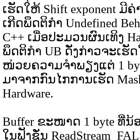
ເຮັດໃຫ້ Shift exponent ມີຄ່
ເກີດພຶດຕິກຳ Undefined B
C++ ເມື່ອປະມວນຜົນເທິງ H
ພຶດຕິກຳ UB ດັ່ງກ່າວຈະເຮັດໃຫ
ໜ່ວຍຄວາມຈຳພຽງແຕ່ 1 byte ເທ
ມາຈາກກົນໄກການເຮັດ Maski
Hardware.
Buffer ຂະໜາດ 1 byte ທີ່ນ້
ໃນຟັງຊັ່ນ ReadStream_FAL