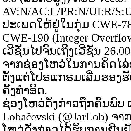
AV:N/AC:L/PR:N/UI:R/S:U
ປະເພດໃຫ້ຢູ່ໃນກຸ່ມ CWE-78
CWE-190 (Integer Overflo
ເວີຊັ່ນໄປຈົນເຖິງເວີຊັ່ນ 26.
ຈາກຊ່ອງໂຫວ່ໃນການຄິດໄລ່ຂອ
ຕັ້ງແຕ່ໂປຣແກຣມເລີ່ມຮອງຮັ
ຄັ້ງທຳອິດ.
ຊ່ອງໂຫວ່ດັ່ງກ່າວຖືກຄົ້ນພົ
Lobačevski (@JarLob) ຈາກ
ໂຫວ່ດັ່ງກ່າວໄດ້ຮັບການຢືນຢ