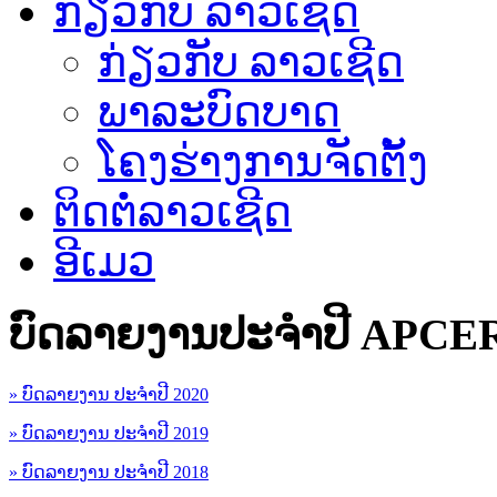
ກ່ຽວກັບ ລາວເຊີດ
ກ່ຽວກັບ ລາວເຊີດ
ພາລະບົດບາດ
ໂຄງຮ່າງການຈັດຕັ້ງ
ຕິດຕໍ່ລາວເຊີດ
ອີເມວ
ບົດລາຍງານປະຈຳປີ APCE
» ບົດລາຍງານ ປະຈຳປີ 2020
» ບົດລາຍງານ ປະຈຳປີ 2019
» ບົດລາຍງານ ປະຈຳປີ 2018