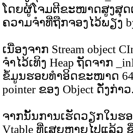
ໂດຍຜູ້ໂຈມຕີຂະໜາດສູງສຸດເຖ
ຄວາມຈຳທີ່ຖືກຈອງໄວ້ພຽງ by
ເນື່ອງຈາກ Stream object C
ຈຳໄວ້ເທິງ Heap ຖັດຈາກ _i
ຂໍ້ມູນຮອບທໍາອິດຂະໜາດ 64 K
pointer ຂອງ Object ດັ່ງກ່າວ
ຈາກນັ້ນການເຮັດວຽກໃນຮອບ
Vtable ທີ່ເສຍຫາຍໄປແລ້ວ ຊຶ