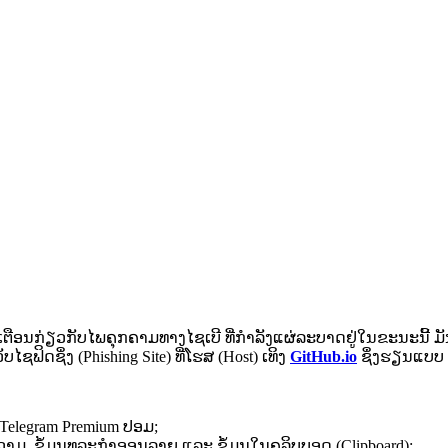
ເຕືອນ​ກ່ຽວກັບ​ໄພ​ຄຸກ​ຄາມທາງ​ໄຊ​ເບີ​ ​ທີ່​ກຳ​ລັງ​ແຜ່​ລະ​ບາດ​ຢູ່ໃນ​ຂະນະ​ນີ້​ 
ບ​ໄຊ​ຟິດ​ຊິ່ງ (Phishing Site) ​ທີ່​ໂຮສ (Host) ເທິງ​
GitHub.io
ຊຶ່ງຮຽນ​ແບບ​ 
ອັບ​ Telegram Premium ປອມ​;
 ຂໍ້ຄວາມ​, ຂໍ້​ມູນ​ທຸລະ​ກຳ​ອອນ​ລາຍ ແລະ​ ຂໍ້​ມູນ​ໃນ​ຄລິບ​ບອດ (Clipboard)​;