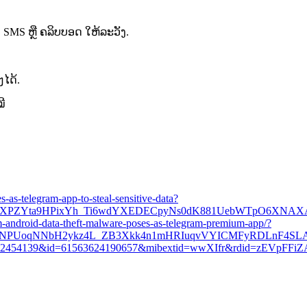
​ SMS ຫຼື ​ຄລິບ​ບອດ​ ໃຫ້​ລະ​ວັງ​.
ໄດ້.​
ີ​
as-telegram-app-to-steal-sensitive-data?
tqXPZYta9HPixYh_Ti6wdYXEDECpyNs0dK881UebWTpO6XNAXA_
-android-data-theft-malware-poses-as-telegram-premium-app/?
JCNPUoqNNbH2ykz4L_ZB3Xkk4n1mHRIuqvVYICMFyRDLnF4SL
423462454139&id=61563624190657&mibextid=wwXIfr&rdid=zEVpFF