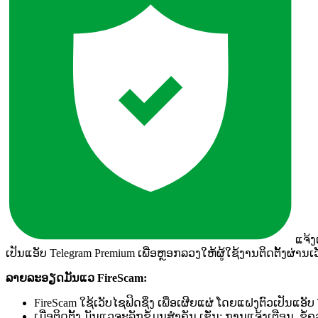
ແຈ້ງ​
ເປັນ​ແອັບ​ Telegram Premium ເພື່ອ​ຫຼອກລວງ​ໃຫ້​ຜູ້​ໃຊ້​ງານ​ຕິດ​ຕັ້ງ​ຜ່ານ​ເວັ
ລາຍ​ລະ​ອຽດ​ມັນ​ແວ​
FireScam
:
FireScam ໃຊ້​ເວັບ​ໄຊ​​ຟິດ​ຊິ່ງ​ ເພື່ອ​ເຜີຍແຜ່​ ໂດຍ​ແຝງ​ຕົວ​ເປັນ​ແ
ເມື່ອ​ຕິດ​ຕັ້ງ​ ມັນ​ແວ​​ຈະ​ລັກ​ຂໍ້​ມູນ​ສຳຄັນ​ ເຊັ່ນ:​ ການ​ແຈ້ງ​ເຕືອນ​,