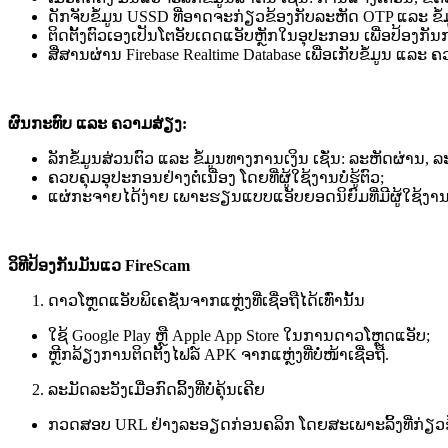
ດັກ​ຈັບ​ຂໍ້​ມູນ​ USSD ທີ່​ອາດ​ຈະກ່ຽວ​ຂ້ອງ​ກັບ​ລະ​ຫັດ​ OTP ແລະ ​ຂໍ້​
ຕິດ​ຕັ້ງ​ຕົວ​ເອງ​ເປັນ​ໂຕອັບ​ເດດ​ແອັບ​ຫຼັກ​ໃນ​ອຸປະກອນ ​ເພື່ອ​ປ້ອງ​ກັນ​ກາ
ສື່​ສານ​ຜ່ານ​ Firebase Realtime Database ເພື່ອ​ເກັບ​ຂໍ້​ມູນ ​ແລະ ​ຄວ
ຜົນ​ກະທົບ ​ແລະ​ ຄວາມ​ສ່ຽງ​:
ລັກ​ຂໍ້​ມູນ​ສ່ວນ​ຕົວ​ ແລະ​ ຂໍ້​ມູນ​ທາງ​ການ​ເງິນ​ ເຊັ່ນ​: ລະ​ຫັດ​ຜ່ານ,​ ລ
ຄວບ​ຄຸມ​ອຸປະກອນ​ຢ່າງ​ຕໍ່​ເນື່ອງ​ ໂດຍທີ່​ຜູ້​ໃຊ້​ງານ​ບໍ່​ຮູ້​ຕົວ​;
ແຜ່ກ​ະ​ຈາຍ​ໄດ້​ງ່າຍ​ ເພາະ​ຮຽນ​ແບບ​ແອັບ​ຍອດ​ນິຍົມ​ທີ່​ມີ​ຜູ້​ໃຊ້​ງ
ວິທີ​ປ້ອງ​ກັນ​ມັນ​ແວ​​
FireScam
ດາວ​​ໂຫຼດ​ແອັບ​ພິເຄ​ຊັ່ນ​ຈາກ​ແຫຼ່ງ​ທີ່​ເຊື່ອ​ຖື​ໄດ້​ເທົ່າ​ນັ້ນ
ໃຊ້​ Google Play ຫຼື​ Apple App Store ໃນ​ການ​ດາວ​​ໂຫຼດ​ແອັບ​;
ຫຼີກ​ລ້ຽງ​ການ​ຕິດ​ຕັ້ງ​ໄຟລ໌ APK ຈາກ​ແຫຼ່ງ​ທີ່​ບໍ່​ໜ້າ​ເຊື່ອ​ຖື​.
ລະ​ມັດ​ລະ​ວັງ​ເມື່ອກົດ​ລິ້ງ​​ທີ່​ບໍ່​ຄຸ້ນ​ເຄີຍ​
ກວດ​ສອບ​ URL ຢ່າງ​ລະອຽດ​ກ່ອນ​ຄລິກ​ ໂດຍ​ສະເພາະ​ລິ້ງ​ທີ່​ກ່ຽວ​ຂ