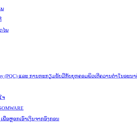
ໄພ
ີ
ອດໄພ
phy (PQC) ແລະ ການກະກຽມຮັບມືກັບຍຸກຄອມພິວເຕີຄວານຕໍາໃນອະນາຄົ
ນໃຈ
ANSOMWARE
ເພື່ອ​ຫຼອກ​ເອົາ​ເງິນ​ຈາກ​ອົງກອນ