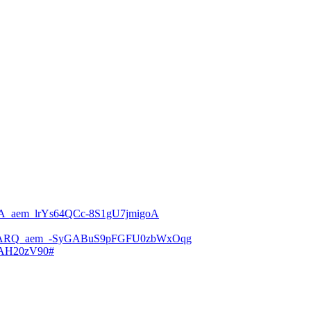
aem_lrYs64QCc-8S1gU7jmigoA
ARQ_aem_-SyGABuS9pFGFU0zbWxOqg
iZAH20zV90#