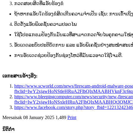
ກວດ​ສອບ​ສິດ​ທີ່​ແອັບ​ຮ້ອງ​ຂໍ​
ຖ້າຫາກ​ແອັບ​ໃດ​ຮ້ອງ​ຂໍ​ສິດ​ເກີນ​ຄວາມ​ຈຳ​ເປັນ​ ເຊັ່ນ:​ ການ​ເຂົ້າ​ເຖິງ
ຕິດ​ຕັ້ງ​ແອັບ​ພິ​ເຄ​ຊັ່ນ​ຄວາມ​ປອດໄ​ພ
ໃຊ້​ໂປຣ​ແກຣມ​ປ້ອງ​ກັນ​ມັນ​ແວ​ທີ່​ສາມາດ​ກວດ​ຈັບໄ​ພ​ຄຸກ​ຄາມ​ໃໝ່​ໆ​
ອັບ​ເດດ​ລະບົບ​ປະຕິບັດການ ​ແລະ ​ແອັບ​ພິ​ເຄ​ຊັ່ນ​ຢ່າງ​ສ​ະໝໍ່າສະເໝ
ການ​ອັບ​ເດດ​ຊ່ວຍ​ປ້ອງ​ກັນ​ຊ່ອງ​ໂຫວ່​ທີ່​ມັນ​ແວ​ອາດ​ໃຊ້​ໂຈມ​ຕີ​.
ເອກະສານອ້າງອີງ:
https://www.scworld.com/news/firescam-android-malware-poses-
fbclid=IwY2xjawHoNStleHRuA2FlbQIxMAABHVknF3c6
https://www.bleepingcomputer.com/news/security/new-firescam
fbclid=IwY2xjawHoNSxleHRuA2FlbQIxMAABHQt3QM
https://www.facebook.com/story.php?story_fbid=122132
Meesaisak
08 January 2025
1,489
Print
ນິ​ຕິ​ກໍາ