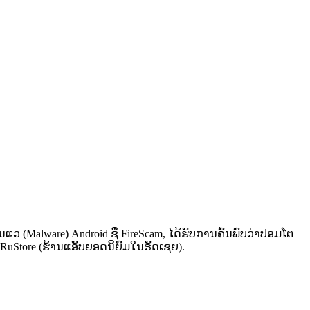
ມັນ​ແວ​ (Malware)​ Android ຊື່​ FireScam, ໄດ້ຮັບ​ການ​ຄົ້ນ​ພົບ​ວ່າປອມໂ​ຕ​
RuStore (ຮ້ານ​ແອັບຍອດ​ນິຍົມ​ໃນ​ຣັດ​ເຊຍ​).