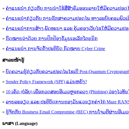
»
ຄໍາແນະນໍາ ກ່ຽວກັບ ການນໍາໃຊ້ສື່ສັງຄົມອອນລາຍໃຫ້ມີຄວາມປອດ
»
ຄຳແນະນຳກ່ຽວກັບ ການຮັກສາຄວາມປອດໄພ ທາງລະບົບຄອມພິວເຕ
»
ຄຳແນະນຳການສ້າງ,ພັດທະນາ ແລະ ຄຸ້ມຄອງເວັບໄຊໃຫ້ມີຄວາມປ
»
ກົດໝາຍວ່າດ້ວຍ ການປົກປ້ອງຂໍ້ມູນເອເລັກໂຕຣນິກ
»
ຄຳແນະນຳ ການຈັດຕັ້ງປະຕິບັດ ກົດໝາຍ Cyber Crime
ສາລະໜ້າຮູ້
»
ບົດຄວາມຮູ້ກ່ຽວກັບຄວາມປອດໄພໄຊເບີ Post-Quantum Cryptogra
»
Sender Policy Framework (SPF) ແມ່ນຫຍັງ?
»
10 ເຄັດ (ບໍ່ລັບ) ເພື່ອກວດສອບອີເມວຫຼອກລວງ (Phishing) ວ່ອງໄວທັ
»
ລາຍລະອຽດ ແລະ ປະຕິບັດການຂອງມັນແວຮຽກຄ່າໄຖ່ Maze R
»
ຮູ້​ຈັກກັບ​ Business Email Compromise (BEC) ການ​ໂຈມ​ຕີ​ຜ່ານ​ອີ​ເມວ ​
ພາສາ (Language)