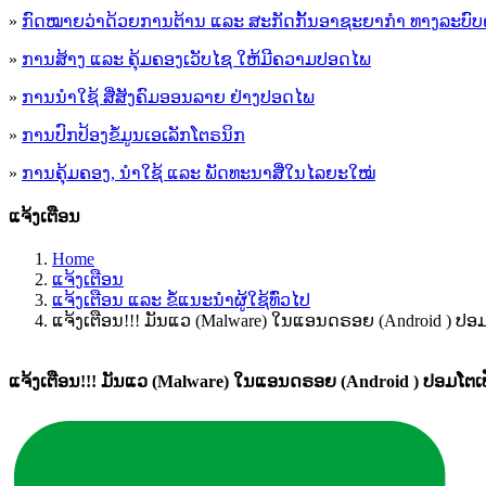
»
ກົດໝາຍວ່າດ້ວຍການຕ້ານ ແລະ ສະກັດກັ້ນອາຊະຍາກຳ ທາງລະບົບ
»
ການສ້າງ ແລະ ຄຸ້ມຄອງເວັບໄຊ ໃຫ້ມີຄວາມປອດໄພ
»
ການນຳໃຊ້ ສື່ສັງຄົມອອນລາຍ ຢ່າງປອດໄພ
»
ການ​ປົກ​ປ້ອງ​ຂໍ້​ມູນ​ເອ​ເລັກ​ໂຕ​ຣ​ນິກ
»
ການຄຸ້ມຄອງ, ນໍາໃຊ້ ແລະ ພັດທະນາສື່ໃນໄລຍະໃໝ່
ແຈ້ງເຕືອນ
Home
ແຈ້ງເຕືອນ
ແຈ້ງເຕືອນ ແລະ ຂໍ້ແນະນຳຜູ້ໃຊ້ທົ່ວໄປ
ແຈ້ງເຕືອນ!!! ມັນແວ (Malware) ໃນແອນດຣອຍ (Android ) ປອມ
ແຈ້ງເຕືອນ!!! ມັນແວ (Malware) ໃນແອນດຣອຍ (Android ) ປອມໂຕເ