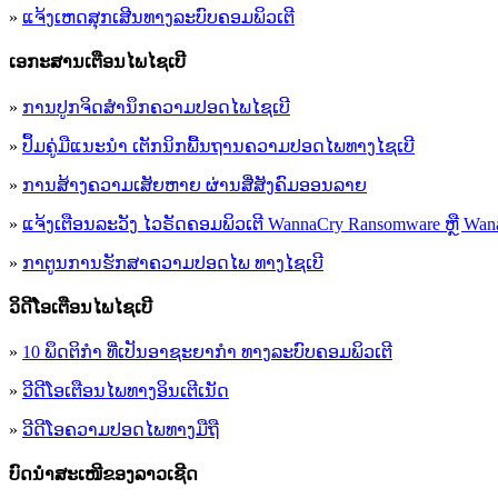
»
ແຈ້ງເຫດສຸກເສີນທາງລະບົບຄອມພິວເຕີ
ເອ​ກະ​ສານເຕືອນໄພໄຊເບີ
»
ການປູກຈິດສໍານຶກຄວາມປອດໄພໄຊເບີ
»
ປຶ້ມຄູ່ມືແນະນໍາ ເຕັກນິກພື້ນຖານຄວາມປອດໄພທາງໄຊເບີ
»
ການສ້າງຄວາມເສັຍຫາຍ ຜ່ານສື່ສັງຄົມອອນລາຍ
»
ແຈ້ງເຕືອນລະວັງ ໄວຣັດຄອມພິວເຕີ WannaCry Ransomware ຫຼື Wana
»
ກາຕູນການຮັກສາຄວາມປອດໄພ ທາງໄຊເບີ
ວິດີໂອເຕືອນໄພໄຊເບີ
»
10 ພຶດຕິກໍາ ທີ່ເປັນອາຊະຍາກໍາ ທາງລະບົບຄອມພິວເຕີ
»
ວີດີໂອເຕືອນໄພທາງອິນເຕີເນັດ
»
ວ​ີ​ດີ​ໂອ​ຄວາມ​ປອດ​ໄພ​ທາງ​ມື​ຖື
ບົດນຳສະເໜີຂອງລາວເຊີດ