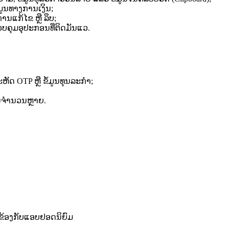
ມູນ​ທາງ​ການ​ເງິນ​;
ນ​ແກ້​ໄຂ​ ຫຼື ​ລຶບ​;
ບ​ຄຸມ​ອຸປະກອນ​ທີ່​ຕິດ​ມັນ​ແວ​.​
ະ​ຫັດ​ OTP ຫຼື ​ຂໍ້​ມູນ​ທຸນລະກຳ​;
ານ​ຈຳນວນ​ຫຼາຍ​.
້ອງ​ກັບ​ແອບ​ຢອດ​ນິຍົມ​