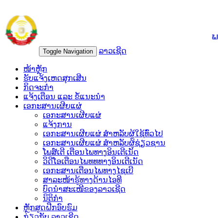
ລາວເຊີດ
Toggle Navigation
ໜ້າຫຼັກ
ຮັບແຈ້ງເຫດສຸກເສີນ
ກິດຈະກຳ
ແຈ້ງເຕືອນ ແລະ ຂໍ້ແນະນຳ
ເອກະສານເຜີຍແຜ່
ເອກະສານເຜີຍແຜ່
ແຈ້ງການ
ເອກະສານເຜີຍແຜ່ ສຳຫລັບຜູ້ໃຊ້ທົ່ວໄປ
ເອກະສານເຜີຍແຜ່ ສຳຫລັບຜູ້ຊ່ຽວຊານ
ໂພສ໌ເຕີ ເຕືອນໄພທາງອິນເຕີເນັດ
ວິດີໂອເຕືອນໄພທທທາງອິນເຕີເນັດ
ເອ​ກະ​ສານເຕືອນໄພທາງໄຊເບີ
ສາລະໜ້າຮູ້ທາງດ້ານໄອທີ
ບົດນຳສະເໜີຂອງລາວເຊີດ
ນິຕິກຳ
ຫຼັກສູດຝືກອົບຮົມ
ກ່ຽວກັບ ລາວເຊີດ