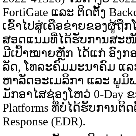
FortiGate ແລະ ​ຕິດ​ຕັ້ງ​ Back
ເຂົ້າໄປ​ສູ່​ເຄືອ​ຂ່າຍ​ຂອງ​ຜູ້​ຖື
ສອດແນມ​ທີ່​ໄດ້ຮັບ​ການ​ສະໜ
ມີ​ເປົ້າ​ໝາຍ​ຫຼັກ​ ໄດ້​ແກ່​ ອ
ລັດ,​ ໂທລະຄົມມະນາຄົມ ແລະ​ ອ
ຫາລັດ​ອະ​ເມລິກາ​ ແລະ ​ພູມິພາກ​ອ
ມັກ​ອາໄສ​ຊ່ອງ​ໂຫວ່​ 0-Day ຂອ
Platforms ທີ່​ບໍ່​ໄດ້ຮັບ​ການ​ຕ
Response (EDR).