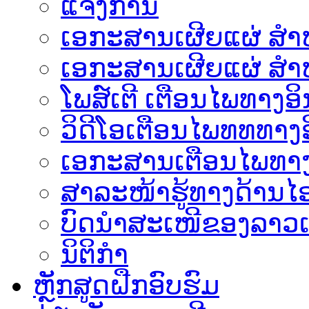
ແຈ້ງການ
ເອກະສານເຜີຍແຜ່ ສຳຫລ
ເອກະສານເຜີຍແຜ່ ສຳຫ
ໂພສ໌ເຕີ ເຕືອນໄພທາງອິ
ວິດີໂອເຕືອນໄພທທທາງອ
ເອ​ກະ​ສານເຕືອນໄພທາງ
ສາລະໜ້າຮູ້ທາງດ້ານໄອ
ບົດນຳສະເໜີຂອງລາວເ
ນິຕິກຳ
ຫຼັກສູດຝືກອົບຮົມ