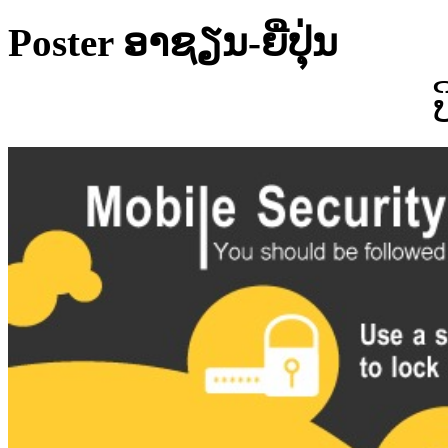
Poster ອາຊຽນ-ຍີ່ປຸ່ນ