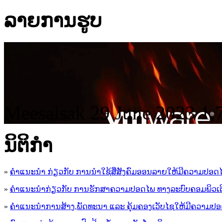
ລາຍການຮູບ
Meesaisak
29 June 2023
1,
ນິ​ຕິ​ກໍາ
»
ຄໍາແນະນໍາ ກ່ຽວກັບ ການນໍາໃຊ້ສື່ສັງຄົມອອນລາຍໃຫ້ມີຄວາມປອດ
»
ຄຳແນະນຳກ່ຽວກັບ ການຮັກສາຄວາມປອດໄພ ທາງລະບົບຄອມພິວເຕ
»
ຄຳແນະນຳການສ້າງ,ພັດທະນາ ແລະ ຄຸ້ມຄອງເວັບໄຊໃຫ້ມີຄວາມປ