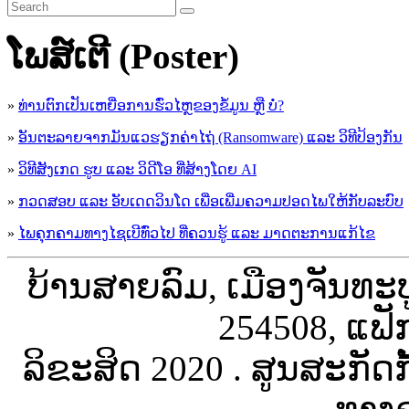
ໂພສ໌ເຕີ (Poster)
»
ທ່ານຕົກເປັນເຫຍື່ອການຮົ່ວໄຫຼຂອງຂໍ້ມູນ ຫຼື ບໍ່?
»
ອັນຕະລາຍຈາກມັນແວຮຽກຄ່າໄຖ່ (Ransomware) ແລະ ວິທີປ້ອງກັນ
»
ວິທີສັງເກດ ຮູບ ແລະ ວິດີໂອ ທີ່ສ້າງໂດຍ AI
»
ກວດສອບ ແລະ ອັບເດດວິນໂດ ເພື່ອເພີ່ມຄວາມປອດໄພໃຫ້ກັບລະບົບ
»
ໄພຄຸກຄາມທາງໄຊເບີທົ່ວໄປ ທີ່ຄວນຮູ້ ແລະ ມາດຕະການແກ້ໄຂ
ບ້ານສາຍລົມ, ເມືອງຈັນທະ
254508, ແຟັ
ລິຂະສິດ 2020 . ສູນສະກັດ