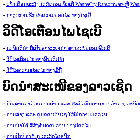
»
ແຈ້ງເຕືອນລະວັງ ໄວຣັດຄອມພິວເຕີ WannaCry Ransomware ຫຼື Wana
»
ກາຕູນການຮັກສາຄວາມປອດໄພ ທາງໄຊເບີ
ວິດີໂອເຕືອນໄພໄຊເບີ
»
10 ພຶດຕິກໍາ ທີ່ເປັນອາຊະຍາກໍາ ທາງລະບົບຄອມພິວເຕີ
»
ວີດີໂອເຕືອນໄພທາງອິນເຕີເນັດ
»
ວ​ີ​ດີ​ໂອ​ຄວາມ​ປອດ​ໄພ​ທາງ​ມື​ຖື
ບົດນຳສະເໜີຂອງລາວເຊີດ
»
ກົດໝາຍວ່າດ້ວຍການຕ້ານ ແລະ ສະກັດກັ້ນອາຊະຍາກຳ ທາງລະບົບ
»
ການສ້າງ ແລະ ຄຸ້ມຄອງເວັບໄຊ ໃຫ້ມີຄວາມປອດໄພ
»
ການນຳໃຊ້ ສື່ສັງຄົມອອນລາຍ ຢ່າງປອດໄພ
»
ການ​ປົກ​ປ້ອງ​ຂໍ້​ມູນ​ເອ​ເລັກ​ໂຕ​ຣ​ນິກ