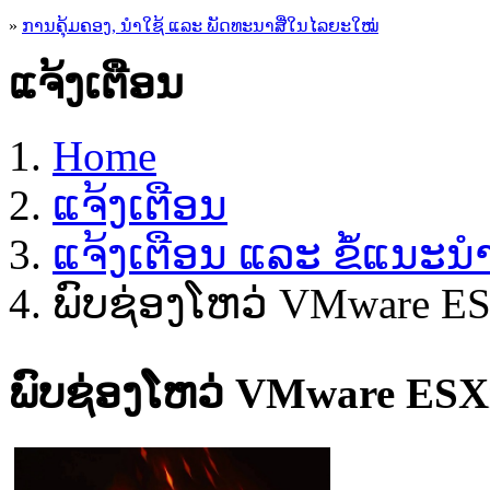
»
ການຄຸ້ມຄອງ, ນໍາໃຊ້ ແລະ ພັດທະນາສື່ໃນໄລຍະໃໝ່
ແຈ້ງເຕືອນ
Home
ແຈ້ງເຕືອນ
ແຈ້ງເຕືອນ ແລະ ຂໍ້ແນະ
ພົບຊ່ອງໂຫວ່ VMware ES
ພົບຊ່ອງໂຫວ່ VMware ESXi