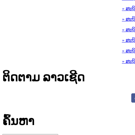
» ສະຖ
» ສະຖ
» ສະຖ
» ສະຖ
» ສະຖ
» ສະຖ
ຕິດຕາມ ລາວເຊີດ
ຄົ້ນຫາ