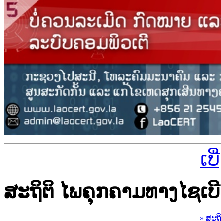
ເບ
ສະຖິຕິ ໄພຄຸກຄາມທາງໄຊເບີ
» ສະຖ