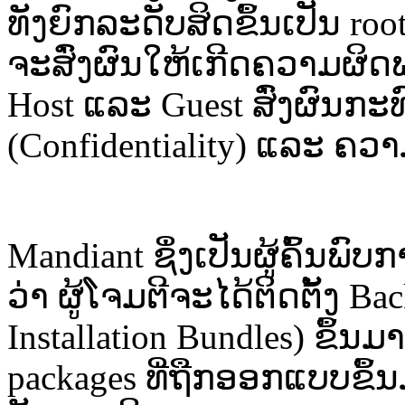
ທັງ​ຍົກ​ລະດັບ​ສິດ​ຂຶ້ນ​ເປັນ​ roo
ຈະ​ສົ່ງ​ຜົນ​ໃຫ້​ເກີດ​ຄວາມ​ຜິ
Host ແລະ​ Guest ສົ່ງ​ຜົນ​ກະທ
(Confidentiality) ແລະ ​ຄວາມ​
Mandiant ຊຶ່ງ​ເປັນ​ຜູ້​ຄົ້ນ​ພົບ​ກາ
ວ່າ​ ຜູ້​ໂຈມ​ຕີ​ຈະ​ໄດ້​ຕິດ​ຕັ້
Installation Bundles) ຂຶ້ນ​ມາ
packages ​ທີ່​ຖືກ​ອອກ​ແບບ​ຂຶ້