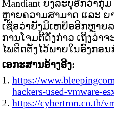
Mandiant ຍັງ​ລະ​ບຸ​ອີກ​ວ່າ​ກຸ່ມ​ 
ຫຼາຍ​ຄວາມ​ສາມາດ​ ແລະ ​ຍາກ​ຕ
ເຊື່ອ​ວ່າ​ຍັງມີ​ເຫຍື່ອ​ອີກ​ຫຼາຍ​ລາ
ການ​ໂຈມ​ຕີ​ດັ່ງ​ກ່າວ​ ເຖິງວ່
ໄພ​ຕິດ​ຕັ້ງ​ໄວ້​ພາຍ​ໃນ​ອົງ​ກອນ​
ເອກະສານອ້າງອີງ:
https://www.bleepingcom
hackers-used-vmware-esx
https://cybertron.co.th/