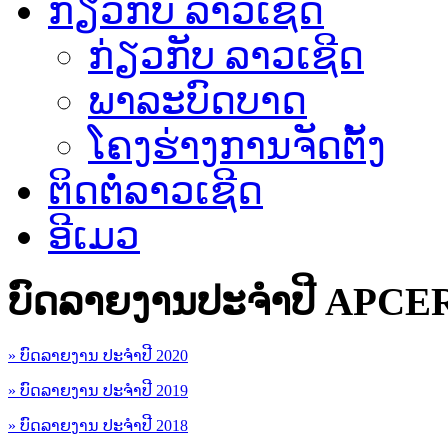
ກ່ຽວກັບ ລາວເຊີດ
ກ່ຽວກັບ ລາວເຊີດ
ພາລະບົດບາດ
ໂຄງຮ່າງການຈັດຕັ້ງ
ຕິດຕໍ່ລາວເຊີດ
ອີເມວ
ບົດລາຍງານປະຈຳປີ APCE
» ບົດລາຍງານ ປະຈຳປີ 2020
» ບົດລາຍງານ ປະຈຳປີ 2019
» ບົດລາຍງານ ປະຈຳປີ 2018