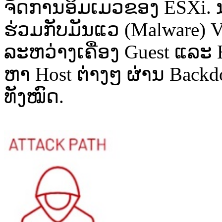
ຈັດການ​ອິມ​ເມວ​ຂອງ​ ESXi. ນອ
ຮ່ວມ​ກັບ​ມັນ​ແວ​ ​(Malware) Vir
ລະຫວ່າງ​ເຄື່ອງ​ Guest ແລະ​ H
ຫາ Host ຕ່າງ​ໆ​ ຜ່ານ​ Backdoor 
ທັງ​ໝົດ​.