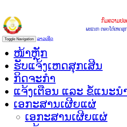
ລາວເຊີດ
Toggle Navigation
ໜ້າຫຼັກ
ຮັບແຈ້ງເຫດສຸກເສີນ
ກິດຈະກຳ
ແຈ້ງເຕືອນ ແລະ ຂໍ້ແນະນ
ເອກະສານເຜີຍແຜ່
ເອກະສານເຜີຍແຜ່