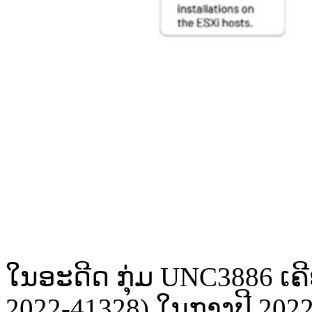
ໃນ​ອ​ະດີດ​ ກຸ່ມ​ UNC3886 ເຄີ
2022-41328) ໃນ​ກາງປີ​ 2022 ເ