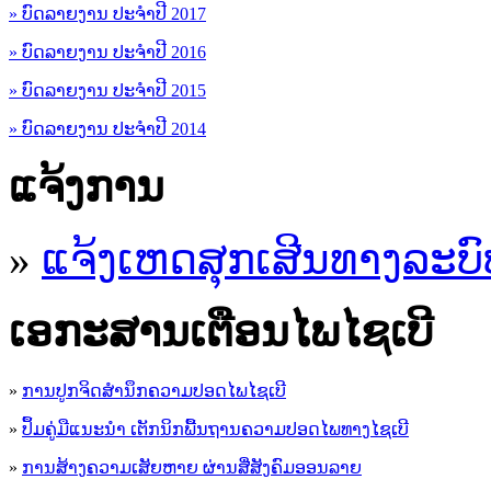
» ບົດລາຍງານ ປະຈຳປີ 2017
» ບົດລາຍງານ ປະຈຳປີ 2016
» ບົດລາຍງານ ປະຈຳປີ 2015
» ບົດລາຍງານ ປະຈຳປີ 2014
ແຈ້ງການ
»
ແຈ້ງເຫດສຸກເສີນທາງລະບົ
ເອ​ກະ​ສານເຕືອນໄພໄຊເບີ
»
ການປູກຈິດສໍານຶກຄວາມປອດໄພໄຊເບີ
»
ປຶ້ມຄູ່ມືແນະນໍາ ເຕັກນິກພື້ນຖານຄວາມປອດໄພທາງໄຊເບີ
»
ການສ້າງຄວາມເສັຍຫາຍ ຜ່ານສື່ສັງຄົມອອນລາຍ