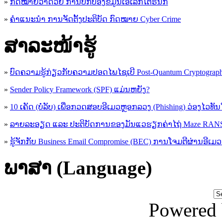
»
ກົດໝາຍວ່າດ້ວຍ ການປົກປ້ອງຂໍ້ມູນເອເລັກໂຕຣນິກ
»
ຄຳແນະນຳ ການຈັດຕັ້ງປະຕິບັດ ກົດໝາຍ Cyber Crime
ສາລະໜ້າຮູ້
»
ບົດຄວາມຮູ້ກ່ຽວກັບຄວາມປອດໄພໄຊເບີ Post-Quantum Cryptogra
»
Sender Policy Framework (SPF) ແມ່ນຫຍັງ?
»
10 ເຄັດ (ບໍ່ລັບ) ເພື່ອກວດສອບອີເມວຫຼອກລວງ (Phishing) ວ່ອງໄວທັ
»
ລາຍລະອຽດ ແລະ ປະຕິບັດການຂອງມັນແວຮຽກຄ່າໄຖ່ Maze R
»
ຮູ້​ຈັກກັບ​ Business Email Compromise (BEC) ການ​ໂຈມ​ຕີ​ຜ່ານ​ອີ​ເມວ ​
ພາສາ (Language)
Powered