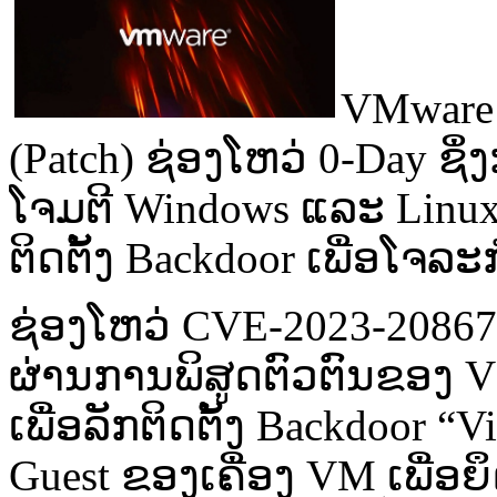
VMware ໄ
(Patch) ຊ່ອງ​ໂຫວ່ ​0-Day ຊຶ່ງ​
ໂຈມ​ຕີ​ Windows ແລະ​ Linux
ຕິດ​ຕັ້ງ​ Backdoor ເພື່ອ​ໂຈລະ​ກຳ
ຊ່ອງ​ໂຫວ່​ CVE-2023-20867 (C
ຜ່ານການ​ພິສູດ​ຕົວ​ຕົນ​ຂອງ​ V
ເພື່ອ​ລັກ​​ຕິດ​ຕັ້ງ​ Backdoor “
Guest ຂອງ​ເຄື່ອງ​ VM ເພື່ອ​ຍ