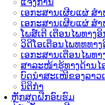
ແຈ້ງການ
ເອກະສານເຜີຍແຜ່ ສຳຫລ
ເອກະສານເຜີຍແຜ່ ສຳຫ
ໂພສ໌ເຕີ ເຕືອນໄພທາງອິ
ວິດີໂອເຕືອນໄພທທທາງອ
ເອ​ກະ​ສານເຕືອນໄພທາງ
ສາລະໜ້າຮູ້ທາງດ້ານໄອ
ບົດນຳສະເໜີຂອງລາວເ
ນິຕິກຳ
ຫຼັກສູດຝືກອົບຮົມ