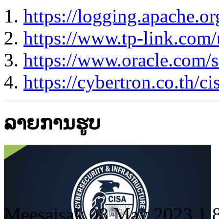
https://logging.apache.or
https://www.tp-link.com/
https://www.oracle.com/s
https://cybertron.co.th/ci
ລາຍການຮູບ
Meesaisak
08 May 2023
1,