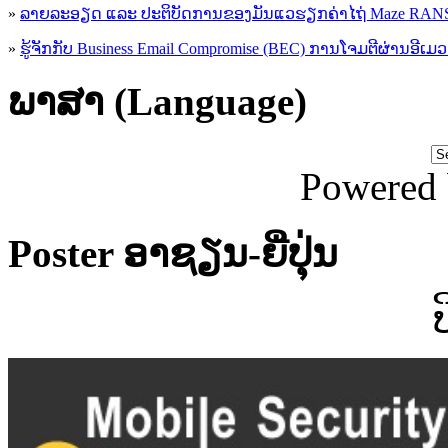
»
ລາຍລະອຽດ ແລະ ປະຕິບັດການຂອງມັນແວຮຽກຄ່າໄຖ່ Maze R
»
ຮູ້​ຈັກກັບ​ Business Email Compromise (BEC) ການ​ໂຈມ​ຕີ​ຜ່ານ​ອີ​ເມວ ​
ພາສາ (Language)
Powered
Poster ອາຊຽນ-ຍີ່ປຸ່ນ