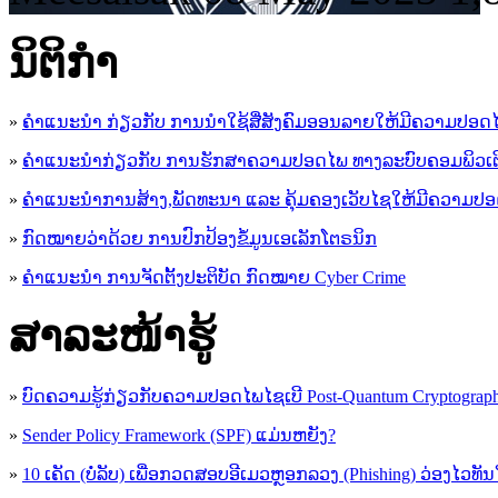
ນິ​ຕິ​ກໍາ
»
ຄໍາແນະນໍາ ກ່ຽວກັບ ການນໍາໃຊ້ສື່ສັງຄົມອອນລາຍໃຫ້ມີຄວາມປອດ
»
ຄຳແນະນຳກ່ຽວກັບ ການຮັກສາຄວາມປອດໄພ ທາງລະບົບຄອມພິວເຕ
»
ຄຳແນະນຳການສ້າງ,ພັດທະນາ ແລະ ຄຸ້ມຄອງເວັບໄຊໃຫ້ມີຄວາມປ
»
ກົດໝາຍວ່າດ້ວຍ ການປົກປ້ອງຂໍ້ມູນເອເລັກໂຕຣນິກ
»
ຄຳແນະນຳ ການຈັດຕັ້ງປະຕິບັດ ກົດໝາຍ Cyber Crime
ສາລະໜ້າຮູ້
»
ບົດຄວາມຮູ້ກ່ຽວກັບຄວາມປອດໄພໄຊເບີ Post-Quantum Cryptogra
»
Sender Policy Framework (SPF) ແມ່ນຫຍັງ?
»
10 ເຄັດ (ບໍ່ລັບ) ເພື່ອກວດສອບອີເມວຫຼອກລວງ (Phishing) ວ່ອງໄວທັ