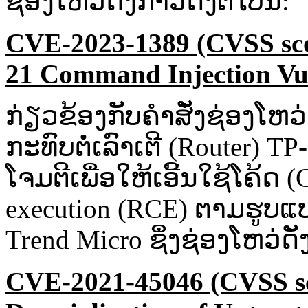
ຊ່ອງ​ໂຫວ່​ດັ່ງ​ກ່າວ​ດັ່ງ​ຕໍ່ໄປ​ນີ້:​
CVE-2023-1389 (CVSS sco
21 Command Injection Vul
ກ່ຽວ​ຂ້ອງ​ກັບ​ຄຳ​ສັ່ງ​ຊ່ອງ​ໂຫວ່
ກະທົບ​ຕໍ່​ເລົາ​ເຕີ​ (Router)​
ໂຈມ​ຕີ​ເພື່ອ​ໃຫ້​ເອີ້ນ​ໃຊ້​ໂຄ
execution (RCE) ຕາມ​ຮູບ​ແບ
Trend Micro ຊຶ່ງ​ຊ່ອງ​ໂຫວ່​ດັ່
CVE-2021-45046 (CVSS sc