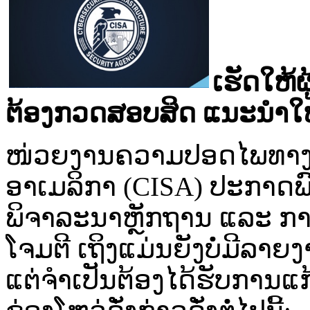
ເຮັດ​ໃຫ້​ຜູ້
ຕ້ອງ​ກວດ​ສອບ​ສິດ​ ແນະ​ນໍາ
ໜ່ວຍ​ງານ​ຄວາມປອດ​ໄພ​ທາງ​ໄຊ
ອາເມລິກາ​ (CISA) ປະ​ກາດ​
ພິຈາລະນາ​ຫຼັກ​ຖານ​ ແລະ​ ການ
ໂຈມ​ຕີ​ ເຖິງ​ແມ່ນ​ຍັງ​ບໍ່​ມີ​ລາຍ
ແຕ່​ຈຳ​ເປັນ​ຕ້ອງ​ໄດ້ຮັບ​ການ​