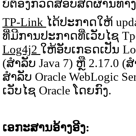
ບໍ່​ຕ້ອງ​​ກວດ​ສອບ​ສິດ​ຜ່ານ​ທາງ
TP-Link
ໄດ້​ປະ​ກາດ​ໃຫ້​ upda
ທີ່​ມີ​ການ​ປະ​ກາດ​ທີ່​ເວັບ​ໄຊ
Log4j2
ໃຫ້​​ອັບ​ເກຣດ​ເປັນ​ L
(ສຳລັບ​ Java 7) ຫຼື​ 2.17.0 (
ສຳລັບ​ Oracle WebLogic Server
ເວັບ​ໄຊ​ Oracle ໂດຍ​ກົງ​.
ເອກະສານອ້າງອີງ
: