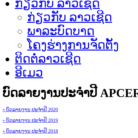
ກ່ຽວກັບ ລາວເຊີດ
ກ່ຽວກັບ ລາວເຊີດ
ພາລະບົດບາດ
ໂຄງຮ່າງການຈັດຕັ້ງ
ຕິດຕໍ່ລາວເຊີດ
ອີເມວ
ບົດລາຍງານປະຈຳປີ APCE
» ບົດລາຍງານ ປະຈຳປີ 2020
» ບົດລາຍງານ ປະຈຳປີ 2019
» ບົດລາຍງານ ປະຈຳປີ 2018