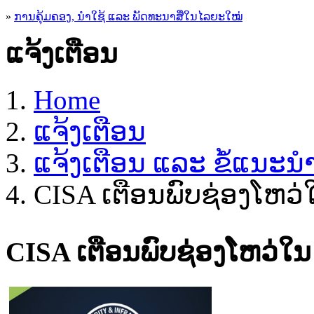
»
ການຄຸ້ມຄອງ, ນໍາໃຊ້ ແລະ ພັດທະນາສື່ໃນໄລຍະໃໝ່
ແຈ້ງເຕືອນ
Home
ແຈ້ງເຕືອນ
ແຈ້ງເຕືອນ ແລະ ຂໍ້ແນະ
CISA ເຕືອນພົບຊ່ອງໂຫວ່
CISA ເຕືອນພົບຊ່ອງໂຫວ່ໃນ