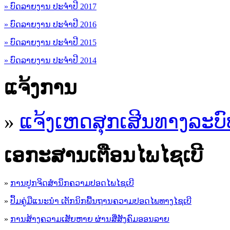
» ບົດລາຍງານ ປະຈຳປີ 2017
» ບົດລາຍງານ ປະຈຳປີ 2016
» ບົດລາຍງານ ປະຈຳປີ 2015
» ບົດລາຍງານ ປະຈຳປີ 2014
ແຈ້ງການ
»
ແຈ້ງເຫດສຸກເສີນທາງລະບົ
ເອ​ກະ​ສານເຕືອນໄພໄຊເບີ
»
ການປູກຈິດສໍານຶກຄວາມປອດໄພໄຊເບີ
»
ປຶ້ມຄູ່ມືແນະນໍາ ເຕັກນິກພື້ນຖານຄວາມປອດໄພທາງໄຊເບີ
»
ການສ້າງຄວາມເສັຍຫາຍ ຜ່ານສື່ສັງຄົມອອນລາຍ