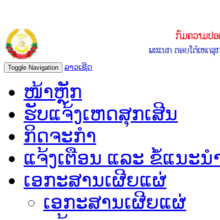
ລາວເຊີດ
Toggle Navigation
ໜ້າຫຼັກ
ຮັບແຈ້ງເຫດສຸກເສີນ
ກິດຈະກຳ
ແຈ້ງເຕືອນ ແລະ ຂໍ້ແນະນ
ເອກະສານເຜີຍແຜ່
ເອກະສານເຜີຍແຜ່