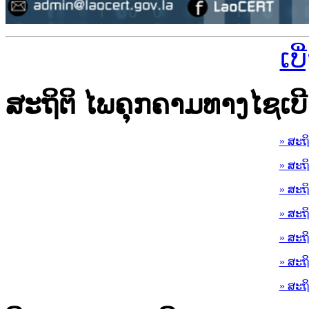
ເບ
ສະຖິຕິ ໄພຄຸກຄາມທາງໄຊເບີ
» ສະຖ
» ສະຖ
» ສະຖ
» ສະຖ
» ສະຖ
» ສະຖ
» ສະຖ