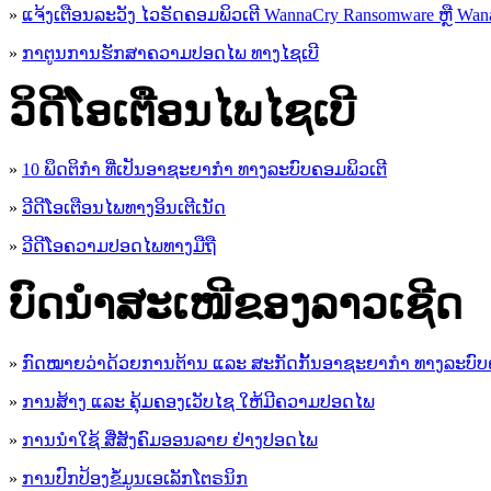
»
ແຈ້ງເຕືອນລະວັງ ໄວຣັດຄອມພິວເຕີ WannaCry Ransomware ຫຼື Wana
»
ກາຕູນການຮັກສາຄວາມປອດໄພ ທາງໄຊເບີ
ວິດີໂອເຕືອນໄພໄຊເບີ
»
10 ພຶດຕິກໍາ ທີ່ເປັນອາຊະຍາກໍາ ທາງລະບົບຄອມພິວເຕີ
»
ວີດີໂອເຕືອນໄພທາງອິນເຕີເນັດ
»
ວ​ີ​ດີ​ໂອ​ຄວາມ​ປອດ​ໄພ​ທາງ​ມື​ຖື
ບົດນຳສະເໜີຂອງລາວເຊີດ
»
ກົດໝາຍວ່າດ້ວຍການຕ້ານ ແລະ ສະກັດກັ້ນອາຊະຍາກຳ ທາງລະບົບ
»
ການສ້າງ ແລະ ຄຸ້ມຄອງເວັບໄຊ ໃຫ້ມີຄວາມປອດໄພ
»
ການນຳໃຊ້ ສື່ສັງຄົມອອນລາຍ ຢ່າງປອດໄພ
»
ການ​ປົກ​ປ້ອງ​ຂໍ້​ມູນ​ເອ​ເລັກ​ໂຕ​ຣ​ນິກ