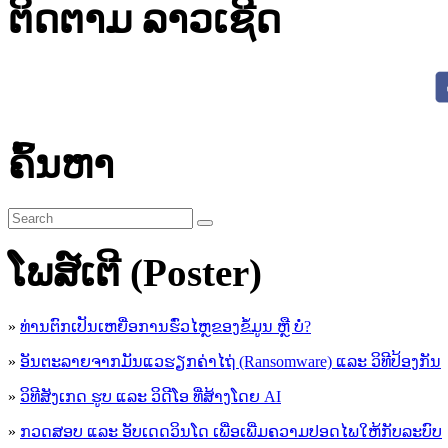
ຕິດຕາມ ລາວເຊີດ
ຄົ້ນຫາ
ໂພສ໌ເຕີ (Poster)
»
ທ່ານຕົກເປັນເຫຍື່ອການຮົ່ວໄຫຼຂອງຂໍ້ມູນ ຫຼື ບໍ່?
»
ອັນຕະລາຍຈາກມັນແວຮຽກຄ່າໄຖ່ (Ransomware) ແລະ ວິທີປ້ອງກັນ
»
ວິທີສັງເກດ ຮູບ ແລະ ວິດີໂອ ທີ່ສ້າງໂດຍ AI
»
ກວດສອບ ແລະ ອັບເດດວິນໂດ ເພື່ອເພີ່ມຄວາມປອດໄພໃຫ້ກັບລະບົບ