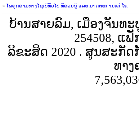
»
ໄພຄຸກຄາມທາງໄຊເບີທົ່ວໄປ ທີ່ຄວນຮູ້ ແລະ ມາດຕະການແກ້ໄຂ
ບ້ານສາຍລົມ, ເມືອງຈັນທະ
254508, ແຟັ
ລິຂະສິດ 2020 . ສູນສະກັດ
ທາງຄ
7,563,03