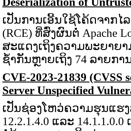
Deserialization of Untrust
ເປັນ​ການ​ເອີ້ນ​ໃຊ້​ໂຄ້ດ​ຈາກ
(RCE) ທີ່​ສົ່ງ​ຜົນ​ຕໍ່​ Apache 
ສະແດງ​ເຖິງ​ຄວາມ​ພະຍາຍາມ​ໃນ​
ຊ້ຳ​ກັນ​ຫຼາຍ​ເຖິງ​ 74 ລາຍ​ການ
CVE-2023-21839 (CVSS sc
Server Unspecified Vulner
ເປັນ​ຊ່ອງ​ໂຫວ່​ຄວາມ​ຮຸນແຮງ​ສູ
12.2.1.4.0 ແລະ​ 14.1.1.0.0 ເຮັດ​