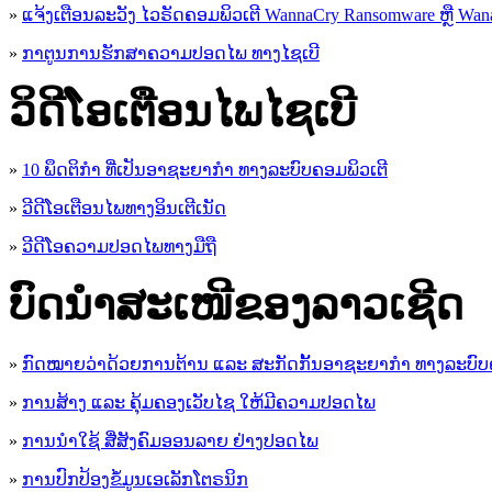
»
ແຈ້ງເຕືອນລະວັງ ໄວຣັດຄອມພິວເຕີ WannaCry Ransomware ຫຼື Wana
»
ກາຕູນການຮັກສາຄວາມປອດໄພ ທາງໄຊເບີ
ວິດີໂອເຕືອນໄພໄຊເບີ
»
10 ພຶດຕິກໍາ ທີ່ເປັນອາຊະຍາກໍາ ທາງລະບົບຄອມພິວເຕີ
»
ວີດີໂອເຕືອນໄພທາງອິນເຕີເນັດ
»
ວ​ີ​ດີ​ໂອ​ຄວາມ​ປອດ​ໄພ​ທາງ​ມື​ຖື
ບົດນຳສະເໜີຂອງລາວເຊີດ
»
ກົດໝາຍວ່າດ້ວຍການຕ້ານ ແລະ ສະກັດກັ້ນອາຊະຍາກຳ ທາງລະບົບ
»
ການສ້າງ ແລະ ຄຸ້ມຄອງເວັບໄຊ ໃຫ້ມີຄວາມປອດໄພ
»
ການນຳໃຊ້ ສື່ສັງຄົມອອນລາຍ ຢ່າງປອດໄພ
»
ການ​ປົກ​ປ້ອງ​ຂໍ້​ມູນ​ເອ​ເລັກ​ໂຕ​ຣ​ນິກ