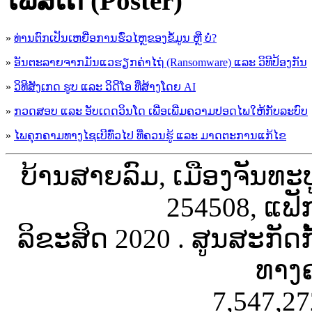
ໂພສ໌ເຕີ (Poster)
»
ທ່ານຕົກເປັນເຫຍື່ອການຮົ່ວໄຫຼຂອງຂໍ້ມູນ ຫຼື ບໍ່?
»
ອັນຕະລາຍຈາກມັນແວຮຽກຄ່າໄຖ່ (Ransomware) ແລະ ວິທີປ້ອງກັນ
»
ວິທີສັງເກດ ຮູບ ແລະ ວິດີໂອ ທີ່ສ້າງໂດຍ AI
»
ກວດສອບ ແລະ ອັບເດດວິນໂດ ເພື່ອເພີ່ມຄວາມປອດໄພໃຫ້ກັບລະບົບ
»
ໄພຄຸກຄາມທາງໄຊເບີທົ່ວໄປ ທີ່ຄວນຮູ້ ແລະ ມາດຕະການແກ້ໄຂ
ບ້ານສາຍລົມ, ເມືອງຈັນທະ
254508, ແຟັ
ລິຂະສິດ 2020 . ສູນສະກັດ
ທາງຄ
7,547,27