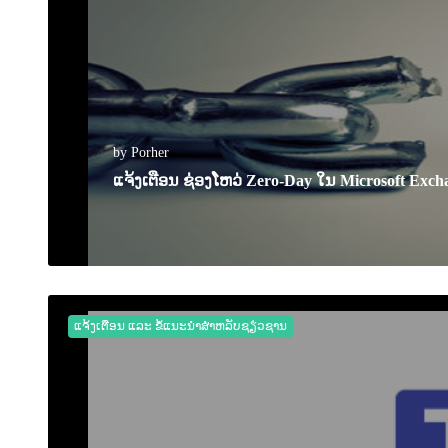
by Porher
ແຈ້ງເຕືອນ ຊ່ອງໂຫວ່ Zero-Day ໃນ Microsoft Ex
03 October 2022
0
2311
ແຈ້ງເຕືອນ ແລະ ຂໍ້ແນະນຳສຳຫລັບຊຽ່ວຊານ