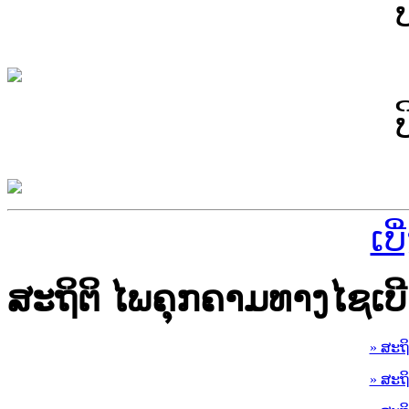
ເບ
ສະຖິຕິ ໄພຄຸກຄາມທາງໄຊເບີ
» ສະຖ
» ສະຖ