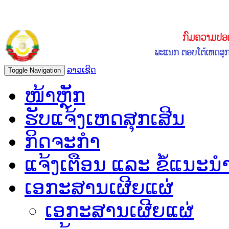
ລາວເຊີດ
Toggle Navigation
ໜ້າຫຼັກ
ຮັບແຈ້ງເຫດສຸກເສີນ
ກິດຈະກຳ
ແຈ້ງເຕືອນ ແລະ ຂໍ້ແນະນ
ເອກະສານເຜີຍແຜ່
ເອກະສານເຜີຍແຜ່