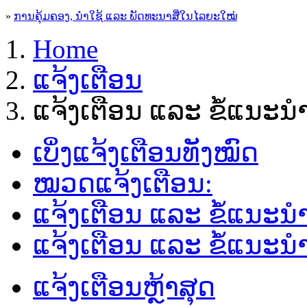
»
ການຄຸ້ມຄອງ, ນໍາໃຊ້ ແລະ ພັດທະນາສື່ໃນໄລຍະໃໝ່
Home
ແຈ້ງເຕືອນ
ແຈ້ງເຕືອນ ແລະ ຂໍ້ແນະ
ເບິ່ງແຈ້ງເຕືອນທັງໝົດ
ໝວດແຈ້ງເຕືອນ:
ແຈ້ງເຕືອນ ແລະ ຂໍ້ແນະ
ແຈ້ງເຕືອນ ແລະ ຂໍ້ແນະນຳຜ
ແຈ້ງເຕືອນຫຼ້າສຸດ