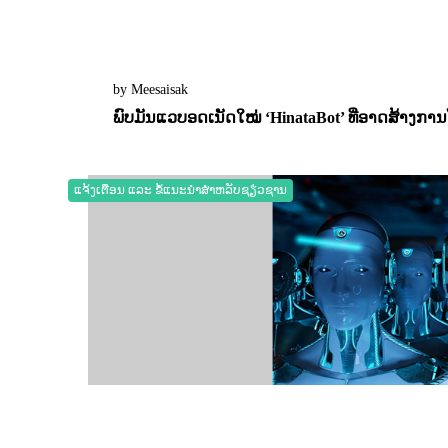
by Meesaisak
ພົບມັນແວບອດເນັດໃໝ່ ‘HinataBot’ ທີ່ອາດສ້າງກາ
31 March 2023
0
2225
ແຈ້ງເຕືອນ ແລະ ຂໍ້ແນະນຳສຳຫລັບຊຽ່ວຊານ