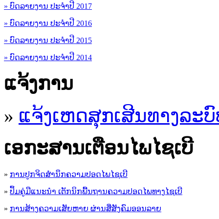
» ບົດລາຍງານ ປະຈຳປີ 2017
» ບົດລາຍງານ ປະຈຳປີ 2016
» ບົດລາຍງານ ປະຈຳປີ 2015
» ບົດລາຍງານ ປະຈຳປີ 2014
ແຈ້ງການ
»
ແຈ້ງເຫດສຸກເສີນທາງລະບົ
ເອ​ກະ​ສານເຕືອນໄພໄຊເບີ
»
ການປູກຈິດສໍານຶກຄວາມປອດໄພໄຊເບີ
»
ປຶ້ມຄູ່ມືແນະນໍາ ເຕັກນິກພື້ນຖານຄວາມປອດໄພທາງໄຊເບີ
»
ການສ້າງຄວາມເສັຍຫາຍ ຜ່ານສື່ສັງຄົມອອນລາຍ