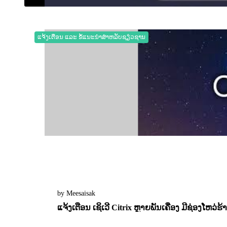
17 February 2023
0
2319
ແຈ້ງເຕືອນ ແລະ ຂໍ້ແນະນຳສຳຫລັບຊຽ່ວຊານ
by Meesaisak
ແຈ້ງເຕືອນ ເຊິເວີ Citrix ຫຼາຍພັນເຄື່ອງ ມີຊ່ອງໂຫວ່ຮ
16 January 2023