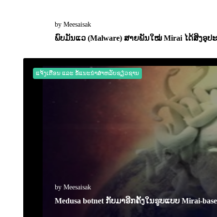
by Meesaisak
ພົບມັນແວ (Malware) ສາຍພັນໃໝ່ Mirai ໄດ້ສິງອຸ
06 March 2023
0
2033
ແຈ້ງເຕືອນ ແລະ ຂໍ້ແນະນຳສຳຫລັບຊຽ່ວຊານ
by Meesaisak
Medusa botnet ກັບມາອີກຄັ້ງໃນຮູບແບບ Mirai-base