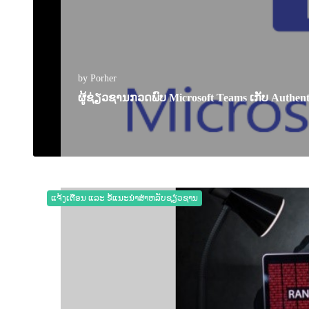
by Porher
ຜູ້ຊ່ຽວຊານກວດພົບ Microsoft Teams ເກັບ Authenti
28 September 2022
0
2266
ແຈ້ງເຕືອນ ແລະ ຂໍ້ແນະນຳສຳຫລັບຊຽ່ວຊານ