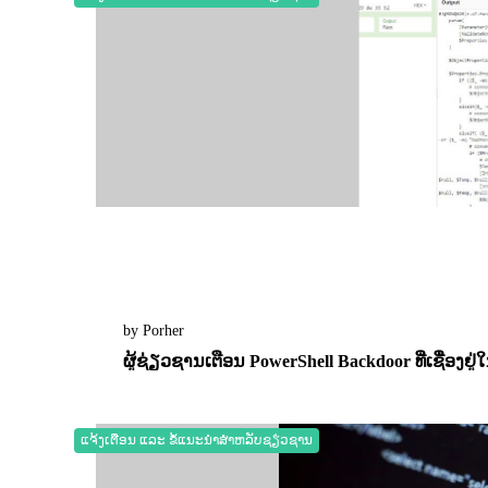
by Porher
ຜູ້ຊ່ຽວຊານເຕືອນ PowerShell Backdoor ທີ່ເຊື່ອງຢ
03 November 2022
0
2266
ແຈ້ງເຕືອນ ແລະ ຂໍ້ແນະນຳສຳຫລັບຊຽ່ວຊານ