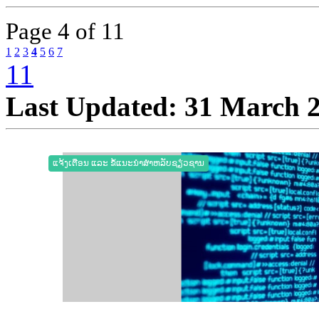
Page
4 of 11
1
2
3
4
5
6
7
11
Last Updated: 31 March 
ແຈ້ງເຕືອນ ແລະ ຂໍ້ແນະນຳສຳຫລັບຊຽ່ວຊານ