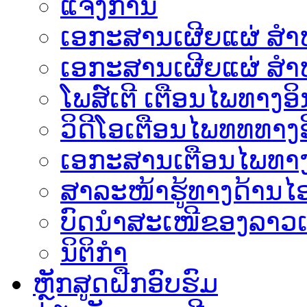
ແຈ້ງການ
ເອກະສານເຜີຍແຜ່ ສຳຫລ
ເອກະສານເຜີຍແຜ່ ສຳຫ
ໂພສ໌ເຕີ ເຕືອນໄພທາງອິ
ວິດີໂອເຕືອນໄພທທທາງອ
ເອ​ກະ​ສານເຕືອນໄພທາງ
ສາລະໜ້າຮູ້ທາງດ້ານໄອ
ບົດນຳສະເໜີຂອງລາວເ
ນິຕິກຳ
ຫຼັກສູດຝືກອົບຮົມ