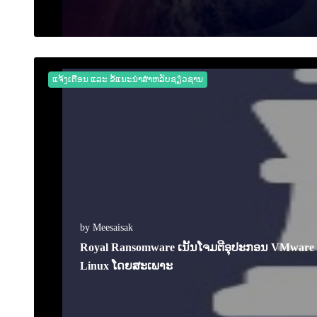
17 February 2023
0
2530
ແຈ້ງເຕືອນ ແລະ ຂໍ້ແນະນຳສຳຫລັບຊຽ່ວຊານ
by Meesaisak
Royal Ransomware ເນັ້ນໂຈມຕີອຸປະກອນ VMware 
Linux ໂດຍສະເພາະ