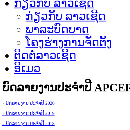
ກ່ຽວກັບ ລາວເຊີດ
ກ່ຽວກັບ ລາວເຊີດ
ພາລະບົດບາດ
ໂຄງຮ່າງການຈັດຕັ້ງ
ຕິດຕໍ່ລາວເຊີດ
ອີເມວ
ບົດລາຍງານປະຈຳປີ APCE
» ບົດລາຍງານ ປະຈຳປີ 2020
» ບົດລາຍງານ ປະຈຳປີ 2019
» ບົດລາຍງານ ປະຈຳປີ 2018