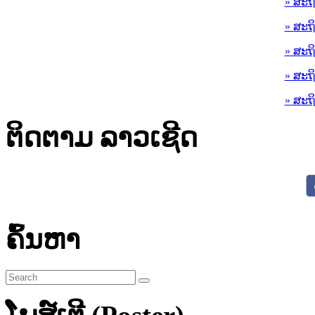
» ສະຖ
» ສະຖ
» ສະຖ
» ສະຖ
» ສະຖ
ຕິດຕາມ ລາວເຊີດ
ຄົ້ນຫາ