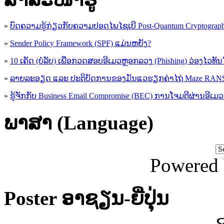
»
ບົດຄວາມຮູ້ກ່ຽວກັບຄວາມປອດໄພໄຊເບີ Post-Quantum Cryptogra
»
Sender Policy Framework (SPF) ແມ່ນຫຍັງ?
»
10 ເຄັດ (ບໍ່ລັບ) ເພື່ອກວດສອບອີເມວຫຼອກລວງ (Phishing) ວ່ອງໄວທັ
»
ລາຍລະອຽດ ແລະ ປະຕິບັດການຂອງມັນແວຮຽກຄ່າໄຖ່ Maze R
»
ຮູ້​ຈັກກັບ​ Business Email Compromise (BEC) ການ​ໂຈມ​ຕີ​ຜ່ານ​ອີ​ເມວ ​
ພາສາ (Language)
Powered
Poster ອາຊຽນ-ຍີ່ປຸ່ນ