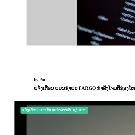
by Porher
ແຈ້ງເຕືອນ ແຣນຊຳແວ FARGO ກຳລັງໂຈມຕີຊ່ອງໂຫວ
05 October 2022
0
2230
ແຈ້ງເຕືອນ ແລະ ຂໍ້ແນະນຳສຳຫລັບຊຽ່ວຊານ