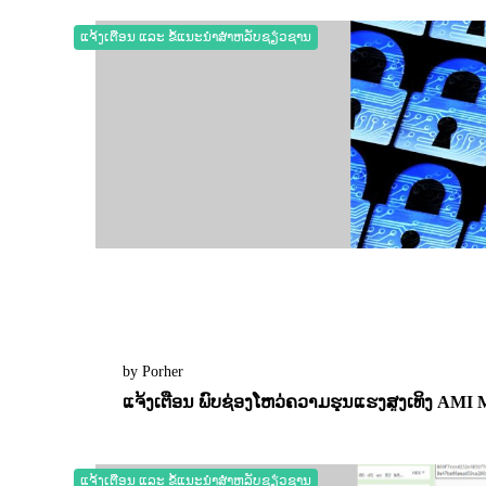
0
2199
ແຈ້ງເຕືອນ ແລະ ຂໍ້ແນະນຳສຳຫລັບຊຽ່ວຊານ
by Porher
ແຈ້ງເຕືອນ ພົບຊ່ອງໂຫວ່ຄວາມຮຸນແຮງສູງເທິງ AMI
13 December 2022
0
2621
ແຈ້ງເຕືອນ ແລະ ຂໍ້ແນະນຳສຳຫລັບຊຽ່ວຊານ