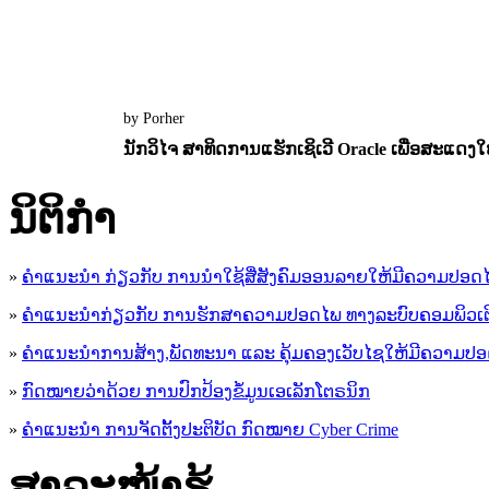
by Porher
ນັກວິໄຈ ສາທິດການແຮັກເຊິເວີ Oracle ເພື່ອສະແດງໃຫ
12 July 2022
0
5202
ນິ​ຕິ​ກໍາ
»
ຄໍາແນະນໍາ ກ່ຽວກັບ ການນໍາໃຊ້ສື່ສັງຄົມອອນລາຍໃຫ້ມີຄວາມປອດ
»
ຄຳແນະນຳກ່ຽວກັບ ການຮັກສາຄວາມປອດໄພ ທາງລະບົບຄອມພິວເຕ
»
ຄຳແນະນຳການສ້າງ,ພັດທະນາ ແລະ ຄຸ້ມຄອງເວັບໄຊໃຫ້ມີຄວາມປ
»
ກົດໝາຍວ່າດ້ວຍ ການປົກປ້ອງຂໍ້ມູນເອເລັກໂຕຣນິກ
»
ຄຳແນະນຳ ການຈັດຕັ້ງປະຕິບັດ ກົດໝາຍ Cyber Crime
ສາລະໜ້າຮູ້