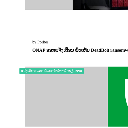
by Porher
QNAP ອອກແຈ້ງເຕືອນ ພົບເຫັນ DeadBolt ransomwa
16 September 2022
0
2379
ແຈ້ງເຕືອນ ແລະ ຂໍ້ແນະນຳສຳຫລັບຊຽ່ວຊານ