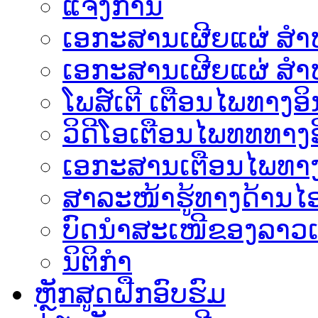
ແຈ້ງການ
ເອກະສານເຜີຍແຜ່ ສຳຫລ
ເອກະສານເຜີຍແຜ່ ສຳຫ
ໂພສ໌ເຕີ ເຕືອນໄພທາງອິ
ວິດີໂອເຕືອນໄພທທທາງອ
ເອ​ກະ​ສານເຕືອນໄພທາງ
ສາລະໜ້າຮູ້ທາງດ້ານໄອ
ບົດນຳສະເໜີຂອງລາວເ
ນິຕິກຳ
ຫຼັກສູດຝືກອົບຮົມ