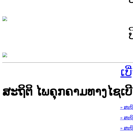
ເບ
ສະຖິຕິ ໄພຄຸກຄາມທາງໄຊເບີ
» ສະຖ
» ສະຖ
» ສະຖ