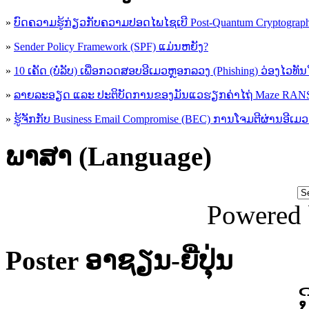
»
ບົດຄວາມຮູ້ກ່ຽວກັບຄວາມປອດໄພໄຊເບີ Post-Quantum Cryptogra
»
Sender Policy Framework (SPF) ແມ່ນຫຍັງ?
»
10 ເຄັດ (ບໍ່ລັບ) ເພື່ອກວດສອບອີເມວຫຼອກລວງ (Phishing) ວ່ອງໄວທັ
»
ລາຍລະອຽດ ແລະ ປະຕິບັດການຂອງມັນແວຮຽກຄ່າໄຖ່ Maze R
»
ຮູ້​ຈັກກັບ​ Business Email Compromise (BEC) ການ​ໂຈມ​ຕີ​ຜ່ານ​ອີ​ເມວ ​
ພາສາ (Language)
Powered
Poster ອາຊຽນ-ຍີ່ປຸ່ນ