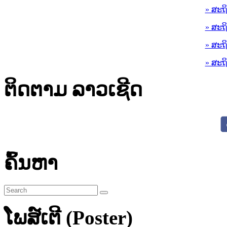
» ສະຖ
» ສະຖ
» ສະຖ
» ສະຖ
ຕິດຕາມ ລາວເຊີດ
ຄົ້ນຫາ
ໂພສ໌ເຕີ (Poster)