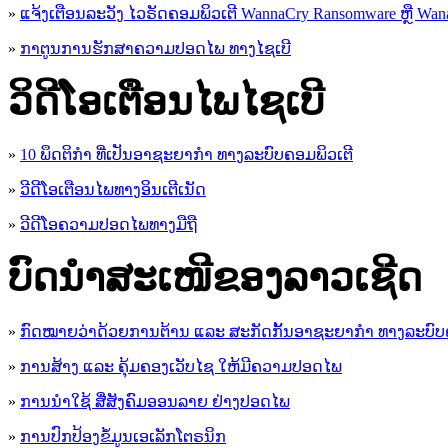
»
ແຈ້ງເຕືອນລະວັງ ໄວຣັດຄອມພິວເຕີ WannaCry Ransomware ຫຼື Wana
»
ກາຕູນການຮັກສາຄວາມປອດໄພ ທາງໄຊເບີ
ວິດີໂອເຕືອນໄພໄຊເບີ
»
10 ພຶດຕິກໍາ ທີ່ເປັນອາຊະຍາກໍາ ທາງລະບົບຄອມພິວເຕີ
»
ວີດີໂອເຕືອນໄພທາງອິນເຕີເນັດ
»
ວ​ີ​ດີ​ໂອ​ຄວາມ​ປອດ​ໄພ​ທາງ​ມື​ຖື
ບົດນຳສະເໜີຂອງລາວເຊີດ
»
ກົດໝາຍວ່າດ້ວຍການຕ້ານ ແລະ ສະກັດກັ້ນອາຊະຍາກຳ ທາງລະບົບ
»
ການສ້າງ ແລະ ຄຸ້ມຄອງເວັບໄຊ ໃຫ້ມີຄວາມປອດໄພ
»
ການນຳໃຊ້ ສື່ສັງຄົມອອນລາຍ ຢ່າງປອດໄພ
»
ການ​ປົກ​ປ້ອງ​ຂໍ້​ມູນ​ເອ​ເລັກ​ໂຕ​ຣ​ນິກ