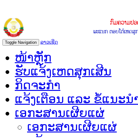
ລາວເຊີດ
Toggle Navigation
ໜ້າຫຼັກ
ຮັບແຈ້ງເຫດສຸກເສີນ
ກິດຈະກຳ
ແຈ້ງເຕືອນ ແລະ ຂໍ້ແນະນ
ເອກະສານເຜີຍແຜ່
ເອກະສານເຜີຍແຜ່