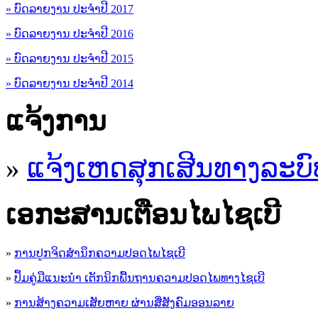
» ບົດລາຍງານ ປະຈຳປີ 2017
» ບົດລາຍງານ ປະຈຳປີ 2016
» ບົດລາຍງານ ປະຈຳປີ 2015
» ບົດລາຍງານ ປະຈຳປີ 2014
ແຈ້ງການ
»
ແຈ້ງເຫດສຸກເສີນທາງລະບົ
ເອ​ກະ​ສານເຕືອນໄພໄຊເບີ
»
ການປູກຈິດສໍານຶກຄວາມປອດໄພໄຊເບີ
»
ປຶ້ມຄູ່ມືແນະນໍາ ເຕັກນິກພື້ນຖານຄວາມປອດໄພທາງໄຊເບີ
»
ການສ້າງຄວາມເສັຍຫາຍ ຜ່ານສື່ສັງຄົມອອນລາຍ