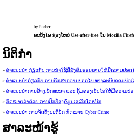
by Porher
ລະວັງໄພ ຊ່ອງໂຫວ່ Use-after-free ໃນ Mozilla Firefo
12 April 2013
0
2701
ນິ​ຕິ​ກໍາ
»
ຄໍາແນະນໍາ ກ່ຽວກັບ ການນໍາໃຊ້ສື່ສັງຄົມອອນລາຍໃຫ້ມີຄວາມປອດ
»
ຄຳແນະນຳກ່ຽວກັບ ການຮັກສາຄວາມປອດໄພ ທາງລະບົບຄອມພິວເຕ
»
ຄຳແນະນຳການສ້າງ,ພັດທະນາ ແລະ ຄຸ້ມຄອງເວັບໄຊໃຫ້ມີຄວາມປ
»
ກົດໝາຍວ່າດ້ວຍ ການປົກປ້ອງຂໍ້ມູນເອເລັກໂຕຣນິກ
»
ຄຳແນະນຳ ການຈັດຕັ້ງປະຕິບັດ ກົດໝາຍ Cyber Crime
ສາລະໜ້າຮູ້