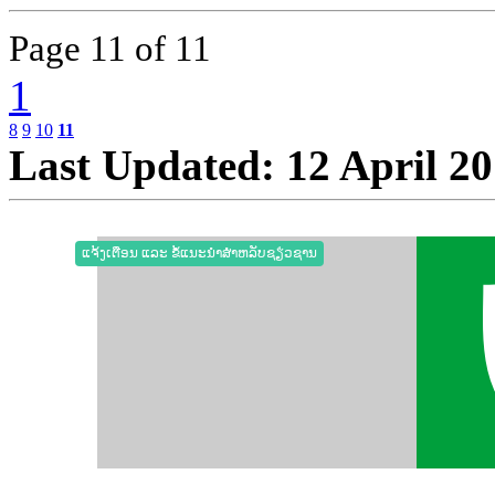
Page
11 of 11
1
8
9
10
11
Last Updated: 12 April 2
ແຈ້ງເຕືອນ ແລະ ຂໍ້ແນະນຳສຳຫລັບຊຽ່ວຊານ