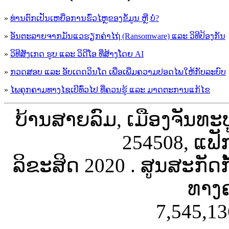
»
ທ່ານຕົກເປັນເຫຍື່ອການຮົ່ວໄຫຼຂອງຂໍ້ມູນ ຫຼື ບໍ່?
»
ອັນຕະລາຍຈາກມັນແວຮຽກຄ່າໄຖ່ (Ransomware) ແລະ ວິທີປ້ອງກັນ
»
ວິທີສັງເກດ ຮູບ ແລະ ວິດີໂອ ທີ່ສ້າງໂດຍ AI
»
ກວດສອບ ແລະ ອັບເດດວິນໂດ ເພື່ອເພີ່ມຄວາມປອດໄພໃຫ້ກັບລະບົບ
»
ໄພຄຸກຄາມທາງໄຊເບີທົ່ວໄປ ທີ່ຄວນຮູ້ ແລະ ມາດຕະການແກ້ໄຂ
ບ້ານສາຍລົມ, ເມືອງຈັນທະ
254508, ແຟັ
ລິຂະສິດ 2020 . ສູນສະກັດ
ທາງຄ
7,545,13