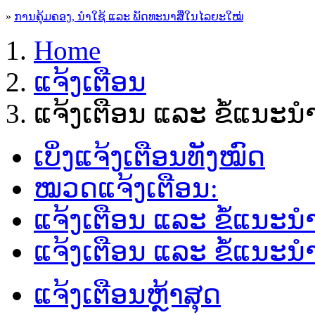
»
ການຄຸ້ມຄອງ, ນໍາໃຊ້ ແລະ ພັດທະນາສື່ໃນໄລຍະໃໝ່
Home
ແຈ້ງເຕືອນ
ແຈ້ງເຕືອນ ແລະ ຂໍ້ແນະ
ເບິ່ງແຈ້ງເຕືອນທັງໝົດ
ໝວດແຈ້ງເຕືອນ:
ແຈ້ງເຕືອນ ແລະ ຂໍ້ແນະ
ແຈ້ງເຕືອນ ແລະ ຂໍ້ແນະນຳຜ
ແຈ້ງເຕືອນຫຼ້າສຸດ