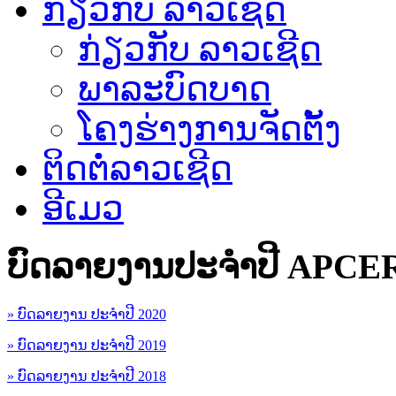
ກ່ຽວກັບ ລາວເຊີດ
ກ່ຽວກັບ ລາວເຊີດ
ພາລະບົດບາດ
ໂຄງຮ່າງການຈັດຕັ້ງ
ຕິດຕໍ່ລາວເຊີດ
ອີເມວ
ບົດລາຍງານປະຈຳປີ APCE
» ບົດລາຍງານ ປະຈຳປີ 2020
» ບົດລາຍງານ ປະຈຳປີ 2019
» ບົດລາຍງານ ປະຈຳປີ 2018